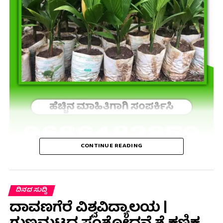
CONTINUE READING
ದಿನದ ಸುದ್ದಿ
ದಾವಣಗೆರೆ ವಿಶ್ವವಿದ್ಯಾಲಯ |