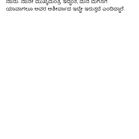
ನಾನು. ನಾನೇ ಮುಖ್ಯಮಂತ್ರಿ ಇದ್ದಂತೆ, ಮನೆ ಮಗನಿಗೆ
ಯಾವಾಗಲೂ ಅವರ ಆಶೀರ್ವಾದ ಇದ್ದೇ ಇರುತ್ತದೆ ಎಂದಿದ್ದಾರೆ.