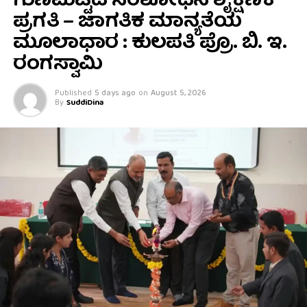
ಗುಣಮಟ್ಟದ ಸಂಶೋಧನೆ ಶೈಕ್ಷಣಿಕ
ಪ್ರಗತಿ – ಜಾಗತಿಕ ಮಾನ್ಯತೆಯ
ಮೂಲಾಧಾರ : ಕುಲಪತಿ ಪ್ರೊ. ಬಿ. ಇ.
ರಂಗಸ್ವಾಮಿ
Published
5 days ago
on
August 5, 2026
By
SuddiDina