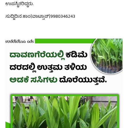
ಉಪಸ್ಥಿತರಿದ್ದರು.
ಸುದ್ದಿದಿನ.ಕಾಂ|ವಾಟ್ಸಾಪ್|9980346243