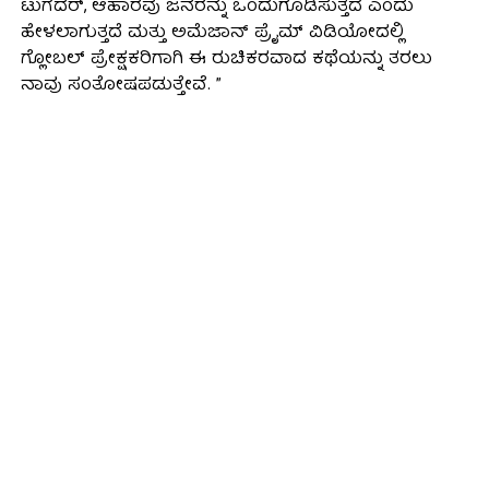
ಟುಗೆದರ್, ಆಹಾರವು ಜನರನ್ನು ಒಂದುಗೂಡಿಸುತ್ತದೆ ಎಂದು
ಹೇಳಲಾಗುತ್ತದೆ ಮತ್ತು ಅಮೆಜಾನ್ ಪ್ರೈಮ್ ವಿಡಿಯೋದಲ್ಲಿ
ಗ್ಲೋಬಲ್ ಪ್ರೇಕ್ಷಕರಿಗಾಗಿ ಈ ರುಚಿಕರವಾದ ಕಥೆಯನ್ನು ತರಲು
ನಾವು ಸಂತೋಷಪಡುತ್ತೇವೆ. ”