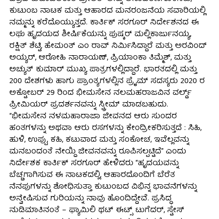
ಕುಟುಂಬ ನಾಟಕ ಮತ್ತು ಆಹಾರದ ಮನರಂಜನೆಯ ಸವಾರಿಯಲ್ಲಿ
ನಮ್ಮನ್ನು ಕರೆದೊಯ್ಯುತ್ತದೆ. ಕಾರ್ತಿಕ್ ಸರಗೂರ್ ನಿರ್ದೇಶನದ ಈ
ಲಘು ಹೃದಯದ ಶೀರ್ಷಿಕೆಯನ್ನು ಪುಷ್ಕರ್ ಮಲ್ಲಿಕಾರ್ಜುನಯ್ಯ,
ರಕ್ಷಿತ್ ಶೆಟ್ಟಿ, ಹೇಮಂತ್ ಎಂ ರಾವ್ ನಿರ್ಮಿಸಿದ್ದಾರೆ ಮತ್ತು ಅರವಿಂದ್
ಅಯ್ಯರ್, ಆರೋಹಿ ನಾರಾಯಣ್, ಪ್ರಿಯಾಂಕಾ ತಿಮ್ಮೆಶ್, ಮತ್ತು
ಅಚ್ಯುತ್ ಕುಮಾರ್ ಮುಖ್ಯ ಪಾತ್ರಗಳಲ್ಲಿದ್ದಾರೆ. ಭಾರತದಲ್ಲಿ ಮತ್ತು
200 ದೇಶಗಳು ಹಾಗು ಪ್ರಾಂತ್ಯಗಳಲ್ಲಿನ ಪ್ರೈಮ್ ಸದಸ್ಯರು 2020 ರ
ಅಕ್ಟೋಬರ್ 29 ರಿಂದ ಭೀಮಸೇನ ನಲಮಹರಾಜವಿನ ವರ್ಲ್ಡ್
ಪ್ರೀಮಿಯರ್ ಪ್ರದರ್ಶನವನ್ನು ಸ್ಟ್ರೀಮ್ ಮಾಡಬಹುದು.
“ಭೀಮಸೇನ ನಳಮಹಾರಾಜಾ ಜೀವನದ ಆರು ಸುಂದರ
ಹಂತಗಳನ್ನು ಅಥವಾ ಆರು ರಸಗಳನ್ನು ಕೇಂದ್ರೀಕರಿಸುತ್ತದೆ : ಸಿಹಿ,
ಹುಳಿ, ಉಪ್ಪು, ಕಹಿ, ಕಟುವಾದ ಮತ್ತು ಸಂಕೋಚ, ಇವೆಲ್ಲವನ್ನು
ಮನಬಂದಂತೆ ನೇಯ್ದಿ ಜೀವನವನ್ನು ರೂಪಿಸಲ್ಪಟ್ಟಿದೆ” ಎಂದು
ನಿರ್ದೇಶಕ ಕಾರ್ತಿಕ್ ಸರಗೂರ್ ಹೇಳಿದರು “ಹೃದಯವನ್ನು
ಬೆಚ್ಚಗಾಗಿಸುವ ಈ ನಾಟಕದಲ್ಲಿ, ಆಹಾರದೊಂದಿಗೆ ಬೆರೆತ
ನೆನಪುಗಳನ್ನು ಶೋಧಿಸುತ್ತಾ ಕುಟುಂಬದ ವಿಭಿನ್ನ ಭಾವನೆಗಳನ್ನು
ಅನ್ವೇಷಿಸುವ ಗುರಿಯನ್ನು ನಾವು ಹೊಂದಿದ್ದೇವೆ. ಪ್ರಸಿದ್ಧ
ನುಡಿಮಾತಿನಂತೆ – ಫ್ಯಾಮಿಲಿ ಥಟ್ ಈಟ್ಸ್ ಟುಗೆದರ್, ಸ್ಟೇಸ್