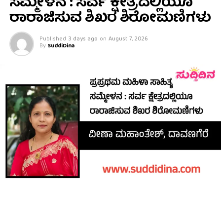
ಸಮ್ಮೇಳನ : ಸರ್ವ ಕ್ಷೇತ್ರದಲ್ಲಿಯೂ
ರಾರಾಜಿಸುವ ಶಿಖರ ಶಿರೋಮಣಿಗಳು
Published
3 days ago
on
August 7, 2026
By
SuddiDina