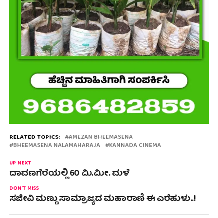
RELATED TOPICS:
AMEZAN BHEEMASENA
BHEEMASENA NALAMAHARAJA
KANNADA CINEMA
UP NEXT
ದಾವಣಗೆರೆಯಲ್ಲಿ 60 ಮಿ.ಮೀ. ಮಳೆ
DON'T MISS
ಸಜೀವಿ ಮಣ್ಣು ಸಾಮ್ರಾಜ್ಯದ ಮಹಾರಾಣಿ ಈ ಎರೆಹುಳು..!