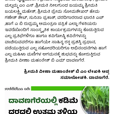
ಮಲ್ಲಮ್ಮ ಎಂ ಎಸ್ ,ಶ್ರೀಮತಿ ನೀಲಗುಂದ ಜಯಮ್ಮ, ಶ್ರೀಮತಿ
ಜಯಲಕ್ಷ್ಮಿ ಮಹೇಶ್, ಶ್ರೀಮತಿ ಪ್ರೇಮ ಸೋಮಶೇಖರ್ ಹೇಮ
ಗಣೇಶ್ ಶೇಟ್, ಸುನಿತಾ ಪ್ರಕಾಶ್, ವರದಿಗಾರರಾದ ಭಾರತಿ ಎಚ್
,ಹಾಗೆ ಎ ಬಿ ರುದ್ರಮ್ಮ, ಆಮಂತ್ರಣ ಪತ್ರಿಕೆ ಎಲ್ಲಾ ಗೆಳತಿಯರು
ಇವರೊೊಂದಿಗೆ ಸಾಂಸ್ಕೃತಿಕ ಕಾರ್ಯಕ್ರಮಗಳನ್ನು ಕೊಡುತ್ತಿರುವ
ಎಲ್ಲ ಪ್ರತಿಭೆಗಳಿಗೂ ಹಾಗೂ ಕವಿಗೋಷ್ಠಿ ಕವಿತೆಗಳನ್ನು
ವಾಚಿಸುವವರೆಗೂ ಹಾಗೆಯೇ ಸಾಹಿತ್ಯ ರತ್ನ ಪ್ರಶಸ್ತಿ ಪ್ರಧಾನ,
ಪಡೆಯುತ್ತಿರುವ ಎಲ್ಲ ಸಹೋದರಿಯರಿಗೂ ಅಭಿನಂದನೆಗಳು ಹಾಗೆ
ಎಲ್ಲ ಮಹಿಳಾ ಮಣಿಗಳ ಆಗಮನಕ್ಕೆ ಶುಭವನ್ನು ಕೋರುತ್ತಿರುವ
ಶ್ರೀಮತಿ ವೀಣಾ ಮಹಂತೇಶ್ ಬಿ ಎಮ್ ದಾವಣಗೆರೆ.
ಶ್ರೀಮತಿ ವೀಣಾ ಮಹಾಂತೇಶ್ ಬಿ ಎಂ ಲೇಖಕಿ ಆಪ್ತ
ಸಮಾಲೋಚಕಿ. ದಾವಣಗೆರೆ.