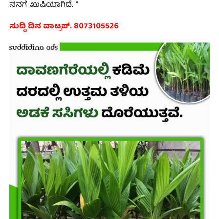
ನನಗೆ ಖುಷಿಯಾಗಿದೆ. ”
ಸುದ್ದಿ ದಿನ ವಾಟ್ಸಪ್. 8073105526