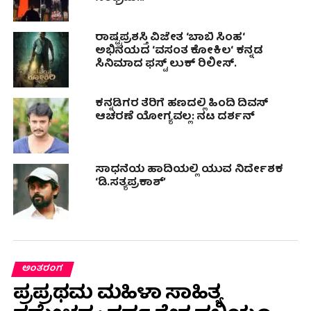
ರಾಷ್ಟ್ರಪ್ರಶಸ್ತಿ ವಿಜೇತ ʻಬಾಬಿ ಸಿಂಹʻ
ಅಭಿನಯದ ʻವಸಂತ ಕೋಕಿಲʻ ಕನ್ನಡ
ಸಿನಿಮಾದ ಫಸ್ಟ್‌ ಲುಕ್‌ ರಿಲೀಸ್.
ಕನ್ನಡಿಗರ ತೆರಿಗೆ ಹಣದಲ್ಲಿ ಹಿಂದಿ ದಿವಸ್
ಆಚರಣೆ ಯೋಗ್ಯವಲ್ಲ: ನಟ ದರ್ಶನ್
ಸಾಧನೆಯ ಹಾದಿಯಲ್ಲಿ ಯುವ ನಿರ್ದೇಶಕ
‘ಡಿ.ಸತ್ಯಪ್ರಕಾಶ್’
ಅಂತರಂಗ
ಪ್ರಪ್ರಥಮ ಮಹಿಳಾ ಸಾಹಿತ್ಯ