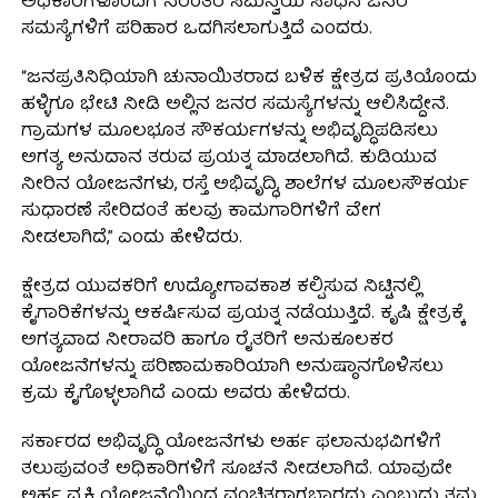
ಅಧಿಕಾರಿಗಳೊಂದಿಗೆ ನಿರಂತರ ಸಮನ್ವಯ ಸಾಧಿಸಿ ಜನರ
ಸಮಸ್ಯೆಗಳಿಗೆ ಪರಿಹಾರ ಒದಗಿಸಲಾಗುತ್ತಿದೆ ಎಂದರು.
“ಜನಪ್ರತಿನಿಧಿಯಾಗಿ ಚುನಾಯಿತರಾದ ಬಳಿಕ ಕ್ಷೇತ್ರದ ಪ್ರತಿಯೊಂದು
ಹಳ್ಳಿಗೂ ಭೇಟಿ ನೀಡಿ ಅಲ್ಲಿನ ಜನರ ಸಮಸ್ಯೆಗಳನ್ನು ಆಲಿಸಿದ್ದೇನೆ.
ಗ್ರಾಮಗಳ ಮೂಲಭೂತ ಸೌಕರ್ಯಗಳನ್ನು ಅಭಿವೃದ್ಧಿಪಡಿಸಲು
ಅಗತ್ಯ ಅನುದಾನ ತರುವ ಪ್ರಯತ್ನ ಮಾಡಲಾಗಿದೆ. ಕುಡಿಯುವ
ನೀರಿನ ಯೋಜನೆಗಳು, ರಸ್ತೆ ಅಭಿವೃದ್ಧಿ, ಶಾಲೆಗಳ ಮೂಲಸೌಕರ್ಯ
ಸುಧಾರಣೆ ಸೇರಿದಂತೆ ಹಲವು ಕಾಮಗಾರಿಗಳಿಗೆ ವೇಗ
ನೀಡಲಾಗಿದೆ,” ಎಂದು ಹೇಳಿದರು.
ಕ್ಷೇತ್ರದ ಯುವಕರಿಗೆ ಉದ್ಯೋಗಾವಕಾಶ ಕಲ್ಪಿಸುವ ನಿಟ್ಟಿನಲ್ಲಿ
ಕೈಗಾರಿಕೆಗಳನ್ನು ಆಕರ್ಷಿಸುವ ಪ್ರಯತ್ನ ನಡೆಯುತ್ತಿದೆ. ಕೃಷಿ ಕ್ಷೇತ್ರಕ್ಕೆ
ಅಗತ್ಯವಾದ ನೀರಾವರಿ ಹಾಗೂ ರೈತರಿಗೆ ಅನುಕೂಲಕರ
ಯೋಜನೆಗಳನ್ನು ಪರಿಣಾಮಕಾರಿಯಾಗಿ ಅನುಷ್ಠಾನಗೊಳಿಸಲು
ಕ್ರಮ ಕೈಗೊಳ್ಳಲಾಗಿದೆ ಎಂದು ಅವರು ಹೇಳಿದರು.
ಸರ್ಕಾರದ ಅಭಿವೃದ್ಧಿ ಯೋಜನೆಗಳು ಅರ್ಹ ಫಲಾನುಭವಿಗಳಿಗೆ
ತಲುಪುವಂತೆ ಅಧಿಕಾರಿಗಳಿಗೆ ಸೂಚನೆ ನೀಡಲಾಗಿದೆ. ಯಾವುದೇ
ಅರ್ಹ ವ್ಯಕ್ತಿ ಯೋಜನೆಯಿಂದ ವಂಚಿತರಾಗಬಾರದು ಎಂಬುದು ತಮ್ಮ