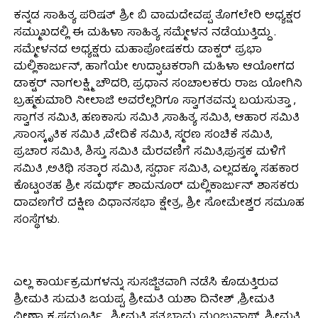
ಕನ್ನಡ ಸಾಹಿತ್ಯ ಪರಿಷತ್ ಶ್ರೀ ಬಿ ವಾಮದೇವಪ್ಪ ತೊಗಲೇರಿ ಅಧ್ಯಕ್ಷರ
ಸಮ್ಮುಖದಲ್ಲಿ ಈ ಮಹಿಳಾ ಸಾಹಿತ್ಯ ಸಮ್ಮೇಳನ ನಡೆಯುತ್ತಿದ್ದು .
ಸಮ್ಮೇಳನದ ಅಧ್ಯಕ್ಷರು ಮಹಾಪೋಷಕರು ಡಾಕ್ಟರ್ ಪ್ರಭಾ
ಮಲ್ಲಿಕಾರ್ಜುನ್, ಹಾಗೆಯೇ ಉದ್ಘಾಟಕರಾಗಿ ಮಹಿಳಾ ಆಯೋಗದ
ಡಾಕ್ಟರ್ ನಾಗಲಕ್ಷ್ಮಿ ಚೌದರಿ, ಪ್ರಧಾನ ಸಂಚಾಲಕರು ರಾಜ ಯೋಗಿನಿ
ಬ್ರಹ್ಮಕುಮಾರಿ ನೀಲಾಜಿ ಅವರೆಲ್ಲರಿಗೂ ಸ್ವಾಗತವನ್ನು ಬಯಸುತ್ತಾ ,
ಸ್ವಾಗತ ಸಮಿತಿ, ಹಣಕಾಸು ಸಮಿತಿ ,ಸಾಹಿತ್ಯ ಸಮಿತಿ, ಆಹಾರ ಸಮಿತಿ
,ಸಾಂಸ್ಕೃತಿಕ ಸಮಿತಿ ,ವೇದಿಕೆ ಸಮಿತಿ, ಸ್ಮರಣ ಸಂಚಿಕೆ ಸಮಿತಿ,
ಪ್ರಚಾರ ಸಮಿತಿ, ಶಿಸ್ತು ಸಮಿತಿ ಮೆರವಣಿಗೆ ಸಮಿತಿ,ಪುಸ್ತಕ ಮಳಿಗೆ
ಸಮಿತಿ ,ಅತಿಥಿ ಸತ್ಕಾರ ಸಮಿತಿ, ಸ್ಪರ್ಧಾ ಸಮಿತಿ, ಎಲ್ಲದಕ್ಕೂ ಸಹಕಾರ
ಕೊಟ್ಟಂತಹ ಶ್ರೀ ಸಮರ್ಥ್ ಶಾಮನೂರ್ ಮಲ್ಲಿಕಾರ್ಜುನ್ ಶಾಸಕರು
ದಾವಣಗೆರೆ ದಕ್ಷಿಣ ವಿಧಾನಸಭಾ ಕ್ಷೇತ್ರ, ಶ್ರೀ ಸೋಮೇಶ್ವರ ಸಮೂಹ
ಸಂಸ್ಥೆಗಳು.
ಎಲ್ಲ ಕಾರ್ಯಕ್ರಮಗಳನ್ನು ಸುಸಜ್ಜಿತವಾಗಿ ನಡೆಸಿ ಕೊಡುತ್ತಿರುವ
ಶ್ರೀಮತಿ ಸುಮತಿ ಜಯಪ್ಪ, ಶ್ರೀಮತಿ ಯಶಾ ದಿನೇಶ್ ,ಶ್ರೀಮತಿ
ವೀಣಾ ಕೃಷ್ಣಮೂರ್ತಿ , ಶ್ರೀಮತಿ ಸತ್ಯಭಾಮ ಮಂಜುನಾಥ್, ಶ್ರೀಮತಿ