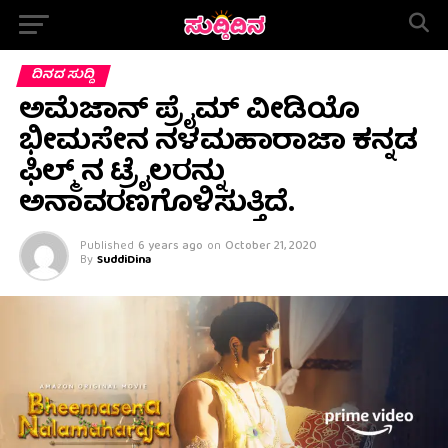
ದಿನದ ಸುದ್ದಿ
ಅಮೆಜಾನ್ ಪ್ರೈಮ್ ವೀಡಿಯೊ
ಭೀಮಸೇನ ನಳಮಹಾರಾಜಾ ಕನ್ನಡ
ಫಿಲ್ಮ್ ನ ಟ್ರೈಲರನ್ನು
ಅನಾವರಣಗೊಳಿಸುತ್ತಿದೆ.
Published
6 years ago
on
October 21, 2020
By
SuddiDina