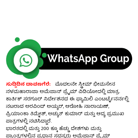
ಸುದ್ದಿದಿನ ದಾವಣಗೆರೆ:
ಮೊದಲನೇ ಸ್ಟ್ರೀಮ್ ಭೀಮಸೇನ
ನಳಮಹಾರಾಜಾ ಅಮೆಜಾನ್ ಪ್ರೈಮ್ ವಿಡಿಯೋದಲ್ಲಿ ಮಾತ್ರ.
ಕಾರ್ತಿಕ್ ಸರಗೂರ್ ನಿರ್ದೇಶನದ ಈ ಫ್ಯಾಮಿಲಿ ಎಂಟರ್ಟೈನರ್ನಲ್ಲಿ
ನಟರಾದ ಅರವಿಂದ್ ಅಯ್ಯರ್, ಆರೋಹಿ ನಾರಾಯಣ್,
ಪ್ರಿಯಾಂಕಾ ತಿಮ್ಮೇಶ್, ಅಚ್ಯುತ್ ಕುಮಾರ್ ಮತ್ತು ಆದ್ಯ ಪ್ರಮುಖ
ಪಾತ್ರಗಳಲ್ಲಿ ನಟಿಸಿದ್ದಾರೆ.
ಭಾರತದಲ್ಲಿ ಮತ್ತು 200 ಕ್ಕೂ ಹೆಚ್ಚು ದೇಶಗಳು ಮತ್ತು
ಪ್ರಾಂತ್ಯಗಳಲ್ಲಿನ ಪ್ರಧಾನ ಸದಸ್ಯರು ಅಮೆಜಾನ್ ಪ್ರೈಮ್