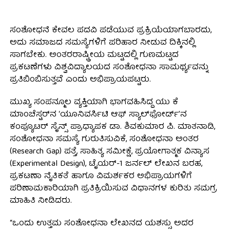
ಸಂಶೋಧನೆ ಕೇವಲ ಪದವಿ ಪಡೆಯುವ ಪ್ರಕ್ರಿಯೆಯಾಗಬಾರದು,
ಅದು ಸಮಾಜದ ಸಮಸ್ಯೆಗಳಿಗೆ ಪರಿಹಾರ ನೀಡುವ ದಿಕ್ಕಿನಲ್ಲಿ
ಸಾಗಬೇಕು. ಅಂತರರಾಷ್ಟ್ರೀಯ ಮಟ್ಟದಲ್ಲಿ ಗುಣಮಟ್ಟದ
ಪ್ರಕಟಣೆಗಳು ವಿಶ್ವವಿದ್ಯಾಲಯದ ಸಂಶೋಧನಾ ಸಾಮರ್ಥ್ಯವನ್ನು
ಪ್ರತಿಬಿಂಬಿಸುತ್ತವೆ ಎಂದು ಅಭಿಪ್ರಾಯಪಟ್ಟರು.
ಮುಖ್ಯ ಸಂಪನ್ಮೂಲ ವ್ಯಕ್ತಿಯಾಗಿ ಭಾಗವಹಿಸಿದ್ದ ಯು ಕೆ
ಮಾಂಚೆಸ್ಟರ್‌ನ ‘ಯೂನಿವರ್ಸಿಟಿ ಆಫ್ ಸ್ಯಾಲ್‌ಫೋರ್ಡ್’ನ
ಕಂಪ್ಯೂಟರ್ ಸೈನ್ಸ್ ಪ್ರಾಧ್ಯಾಪಕ ಡಾ. ಶಿವಕುಮಾರ ಪಿ. ಮಾತನಾಡಿ,
ಸಂಶೋಧನಾ ಸಮಸ್ಯೆ ಗುರುತಿಸುವಿಕೆ, ಸಂಶೋಧನಾ ಅಂತರ
(Research Gap) ಪತ್ತೆ, ಸಾಹಿತ್ಯ ಸಮೀಕ್ಷೆ, ಪ್ರಯೋಗಾತ್ಮಕ ವಿನ್ಯಾಸ
(Experimental Design), ಟೈಯರ್-1 ಜರ್ನಲ್ ಲೇಖನ ಬರಹ,
ಪ್ರಕಟಣಾ ನೈತಿಕತೆ ಹಾಗೂ ವಿಮರ್ಶಕರ ಅಭಿಪ್ರಾಯಗಳಿಗೆ
ಪರಿಣಾಮಕಾರಿಯಾಗಿ ಪ್ರತಿಕ್ರಿಯಿಸುವ ವಿಧಾನಗಳ ಕುರಿತು ಸಮಗ್ರ
ಮಾಹಿತಿ ನೀಡಿದರು.
“ಒಂದು ಉತ್ತಮ ಸಂಶೋಧನಾ ಲೇಖನದ ಯಶಸ್ಸು ಅದರ