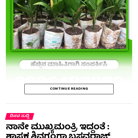
CONTINUE READING
ದಿನದ ಸುದ್ದಿ
ನಾನೇ ಮುಖ್ಯಮಂತ್ರಿ ಇದ್ದಂತೆ :
ಶಾಸಕ ಶಿವಗಂಗಾ ಬಸವರಾಜ್