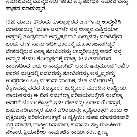
ಸಮಾಜವನ್ನು ಮುನ್ನಡೆಸಲು “ಶಾಹು ಸತ್ಯ ಶೋಧಕ ಸಮಾಜ”ವನ್ನು
ಸ್ಥಾಪನೆ ಮಾಡುತ್ತಾರೆ.
1920 ಮಾರ್ಚ 27ರಂದು ಕೊಲ್ಲಾಪುರದ ಜನಗಳನ್ನು ಉದ್ದೇಶಿಸಿ
ಮಾತನಾಡುತ್ತ ” ಮಹಾ ಜನಗಳೇ ನನ್ನ ಆಸ್ಥಾನ ಎಷ್ಟಿದೆಯೋ
ಅಷ್ಟರಲ್ಲಿ ಶೂದ್ರರಿಗಾಗಿ ಅಸ್ಪೃಷ್ಯರಿಗಾಗಿ ಎಲ್ಲಾವನ್ನು ಮಾಡಿದ್ದೇನೆ
ಒಂದು ವೇಳೆ ನಾನು ಇಡೀ ಭಾರತಕ್ಕೆ ಮಹಾರಾಜನಾಗಿದ್ದರೆ
ದೇಶದಲ್ಲಿರುವ ಎಲ್ಲಾ ಶೋಷಿತರನ್ನು ಉದ್ದರಿಸುತ್ತಿದ್ದೆ ಆದರೆ ನನ್ನ
ಆಸ್ಥಾನ ಕೇವಲ ಕೊಲ್ಲಾಪುರಕ್ಕೆ ಮಾತ್ರ ಸೀಮಿತವಾಗಿರುವ
ಕಾರಣದಿಂದ ಅದು ಅಸಾಧ್ಯವಾಗಿದೆ”. ಆದರೆ, ಇನ್ನುಮುಂದೆ “ಅಖಿಲ
ಭಾರತ ಮಟ್ಟದಲ್ಲಿ ಬಡವರನ್ನು, ಶೋಷಿತರನ್ನು, ಅಸ್ಪೃಷ್ಯರನ್ನು
ಉದ್ದರಿಸಲು ಒಬ್ಬ ಮಹಾನ್ ನಾಯಕ, ದೇಶ-ವಿದೇಶಗಳಲ್ಲಿ
ಶಿಕ್ಷಣವನ್ನು ಪಡೆದ ವಿಧ್ಯಾವಂತ, ಬುದ್ಧಿವಂತ, ಮುಂದಿನ ರಾಷ್ಟ್ರೀಯ
ನಾಯಕನನ್ನು ಈ ದಿನ ನಿಮಗೆಲ್ಲಾ ಪರಿಚಯಿಸುತ್ತೇನೆ ನೀವೆಲ್ಲಾ
ಅವರಿಗೆ ಬೆಂಬಲಕೊಟ್ಟರೆ ಇಡೀ ದೇಶವನ್ನೇ ಬದಲಾಯಿಸತ್ತಾರೆ,
ಬಹುಜನರಿಗೋಸ್ಕರ ಹೊಸ ಚರಿತೆಯನ್ನೇ ಸೃಷ್ಟಿಸುತ್ತಾರೆ” ಎಂದು ಆ
ವ್ಯಕ್ತಿಯನ್ನು ಪರಿಚಯಿಸುತ್ತಾರೆ ಆ ವ್ಯಕ್ತಿಯೇ ಮಹಾ ಮಾನವತವಾದಿ,
ವಿಶ್ವ ಮಾನವ, ರಾಷ್ತ್ರೀಯತಾವಾದಿ, ಕಾನೂನು ತಜ್ನ, ರಾಜಕೀಯ
ನೇತಾರ, ಕ್ರಿಯಾಶೀಲ ಸಾಮಾಜಿಕ ಕಾರ್ಯಕರ್ತ, ಶ್ರೇಷ್ಟ