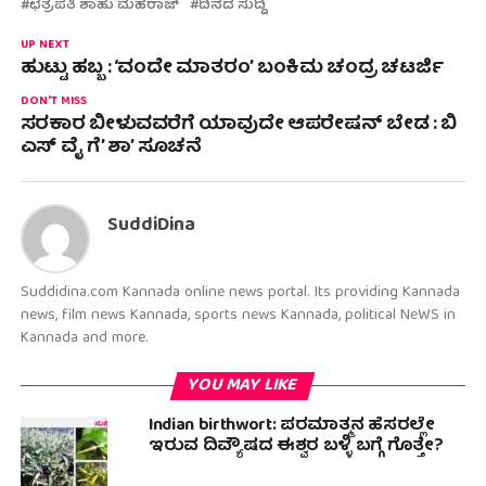
ಛತ್ರಪತಿ‌ ಶಾಹು ಮಹರಾಜ್
ದಿನದ ಸುದ್ದಿ
UP NEXT
ಹುಟ್ಟು ಹಬ್ಬ : ‘ವಂದೇ ಮಾತರಂ’ ಬಂಕಿಮ ಚಂದ್ರ ಚಟರ್ಜಿ
DON'T MISS
ಸರಕಾರ ಬೀಳುವವರೆಗೆ ಯಾವುದೇ ಆಪರೇಷನ್ ಬೇಡ : ಬಿ
ಎಸ್ ವೈ ಗೆ’ ಶಾ’ ಸೂಚನೆ
SuddiDina
Suddidina.com Kannada online news portal. Its providing Kannada
news, film news Kannada, sports news Kannada, political NeWS in
Kannada and more.
YOU MAY LIKE
Indian birthwort: ಪರಮಾತ್ಮನ ಹೆಸರಲ್ಲೇ
ಇರುವ ದಿವ್ಯೌಷದ ಈಶ್ವರ ಬಳ್ಳಿ ಬಗ್ಗೆ ಗೊತ್ತೇ?