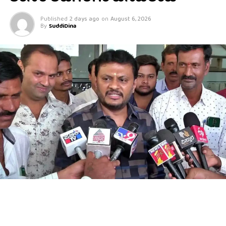
Published
2 days ago
on
August 6, 2026
By
SuddiDina