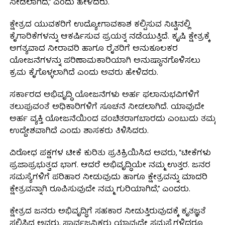
ನೀಡಲಾಗಿದೆ,” ಎಂದು ಹೇಳಿದರು.
ಕ್ಷೇತ್ರದ ಯುವಕರಿಗೆ ಉದ್ಯೋಗಾವಕಾಶ ಕಲ್ಪಿಸುವ ನಿಟ್ಟಿನಲ್ಲಿ
ಕೈಗಾರಿಕೆಗಳನ್ನು ಆಕರ್ಷಿಸುವ ಪ್ರಯತ್ನ ನಡೆಯುತ್ತಿದೆ. ಕೃಷಿ ಕ್ಷೇತ್ರಕ್ಕೆ
ಅಗತ್ಯವಾದ ನೀರಾವರಿ ಹಾಗೂ ರೈತರಿಗೆ ಅನುಕೂಲಕರ
ಯೋಜನೆಗಳನ್ನು ಪರಿಣಾಮಕಾರಿಯಾಗಿ ಅನುಷ್ಠಾನಗೊಳಿಸಲು
ಕ್ರಮ ಕೈಗೊಳ್ಳಲಾಗಿದೆ ಎಂದು ಅವರು ಹೇಳಿದರು.
ಸರ್ಕಾರದ ಅಭಿವೃದ್ಧಿ ಯೋಜನೆಗಳು ಅರ್ಹ ಫಲಾನುಭವಿಗಳಿಗೆ
ತಲುಪುವಂತೆ ಅಧಿಕಾರಿಗಳಿಗೆ ಸೂಚನೆ ನೀಡಲಾಗಿದೆ. ಯಾವುದೇ
ಅರ್ಹ ವ್ಯಕ್ತಿ ಯೋಜನೆಯಿಂದ ವಂಚಿತರಾಗಬಾರದು ಎಂಬುದು ತಮ್ಮ
ಉದ್ದೇಶವಾಗಿದೆ ಎಂದು ಶಾಸಕರು ತಿಳಿಸಿದರು.
ವಿರೋಧ ಪಕ್ಷಗಳ ಟೀಕೆ ಕುರಿತು ಪ್ರತಿಕ್ರಿಯಿಸಿದ ಅವರು, “ಟೀಕೆಗಳು
ಪ್ರಜಾಪ್ರಭುತ್ವದ ಭಾಗ. ಆದರೆ ಅಭಿವೃದ್ಧಿಯೇ ನಮ್ಮ ಉತ್ತರ. ಜನರ
ಸಮಸ್ಯೆಗಳಿಗೆ ಪರಿಹಾರ ನೀಡುವುದು ಹಾಗೂ ಕ್ಷೇತ್ರವನ್ನು ಮಾದರಿ
ಕ್ಷೇತ್ರವನ್ನಾಗಿ ರೂಪಿಸುವುದೇ ನಮ್ಮ ಗುರಿಯಾಗಿದೆ,” ಎಂದರು.
ಕ್ಷೇತ್ರದ ಜನರು ಅಭಿವೃದ್ಧಿಗೆ ಸಹಕಾರ ನೀಡುತ್ತಿರುವುದಕ್ಕೆ ಕೃತಜ್ಞತೆ
ಸಲ್ಲಿಸಿದ ಅವರು, ಸಾರ್ವಜನಿಕರು ಯಾವುದೇ ಸಮಸ್ಯೆಗಳಿದ್ದರೂ