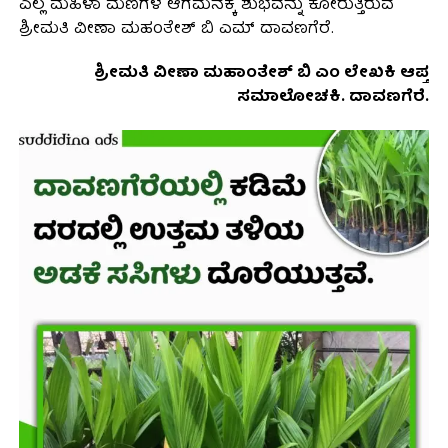
ಎಲ್ಲ ಮಹಿಳಾ ಮಣಿಗಳ ಆಗಮನಕ್ಕೆ ಶುಭವನ್ನು ಕೋರುತ್ತಿರುವ
ಶ್ರೀಮತಿ ವೀಣಾ ಮಹಂತೇಶ್ ಬಿ ಎಮ್ ದಾವಣಗೆರೆ.
ಶ್ರೀಮತಿ ವೀಣಾ ಮಹಾಂತೇಶ್ ಬಿ ಎಂ ಲೇಖಕಿ ಆಪ್ತ
ಸಮಾಲೋಚಕಿ. ದಾವಣಗೆರೆ.