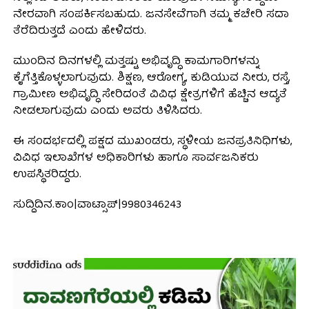
ನೇರವಾಗಿ ಸಂಪರ್ಕಿಸಬಹುದು. ಜನಸೇವೆಗಾಗಿ ತಮ್ಮ ಕಚೇರಿ ಸದಾ
ತೆರೆದಿರುತ್ತದೆ ಎಂದು ಹೇಳಿದರು.
ಮುಂದಿನ ದಿನಗಳಲ್ಲಿ ಮತ್ತಷ್ಟು ಅಭಿವೃದ್ಧಿ ಕಾಮಗಾರಿಗಳನ್ನು
ಕೈಗೆತ್ತಿಕೊಳ್ಳಲಾಗುವುದು. ಶಿಕ್ಷಣ, ಆರೋಗ್ಯ, ಕುಡಿಯುವ ನೀರು, ರಸ್ತೆ,
ಗ್ರಾಮೀಣ ಅಭಿವೃದ್ಧಿ ಸೇರಿದಂತೆ ವಿವಿಧ ಕ್ಷೇತ್ರಗಳಿಗೆ ಹೆಚ್ಚಿನ ಆದ್ಯತೆ
ನೀಡಲಾಗುವುದು ಎಂದು ಅವರು ತಿಳಿಸಿದರು.
ಈ ಸಂದರ್ಭದಲ್ಲಿ ಪಕ್ಷದ ಮುಖಂಡರು, ಸ್ಥಳೀಯ ಜನಪ್ರತಿನಿಧಿಗಳು,
ವಿವಿಧ ಇಲಾಖೆಗಳ ಅಧಿಕಾರಿಗಳು ಹಾಗೂ ಸಾರ್ವಜನಿಕರು
ಉಪಸ್ಥಿತರಿದ್ದರು.
ಸುದ್ದಿದಿನ.ಕಾಂ|ವಾಟ್ಸಾಪ್|9980346243