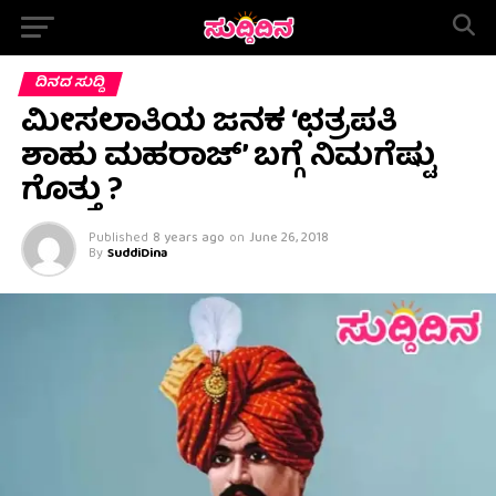
ದಿನದ ಸುದ್ದಿ
ಮೀಸಲಾತಿಯ ಜನಕ ‘ಛತ್ರಪತಿ
ಶಾಹು ಮಹರಾಜ್’ ಬಗ್ಗೆ ನಿಮಗೆಷ್ಟು
ಗೊತ್ತು ?
Published
8 years ago
on
June 26, 2018
By
SuddiDina