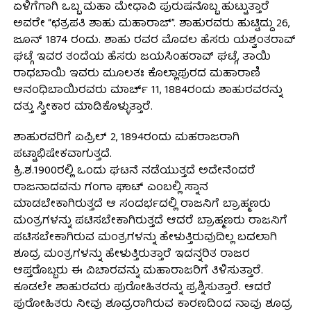
ಏಳಿಗೆಗಾಗಿ ಒಬ್ಬ ಮಹಾ ಮೇಧಾವಿ ಪುರುಷನೊಬ್ಬ ಹುಟ್ಟುತ್ತಾರೆ
ಅವರೇ “ಛತ್ರಪತಿ ಶಾಹು ಮಹಾರಾಜ್”. ಶಾಹುರವರು ಹುಟ್ಟಿದ್ದು 26,
ಜೂನ್ 1874 ರಂದು. ಶಾಹು ರವರ ಮೊದಲ ಹೆಸರು ಯಶ್ವಂತರಾವ್
ಘಟ್ಗೆ ಇವರ ತಂದೆಯ ಹೆಸರು ಜಯಸಿಂಹರಾವ್ ಘಟ್ಗೆ, ತಾಯಿ
ರಾಧಬಾಯಿ ಇವರು ಮೂಲತಃ ಕೊಲ್ಲಾಪುರದ ಮಹಾರಾಣಿ
ಆನಂಧಿಬಾಯಿರವರು ಮಾರ್ಚ್ 11, 1884ರಂದು ಶಾಹುರವರನ್ನು
ದತ್ತು ಸ್ವೀಕಾರ ಮಾಡಿಕೊಳ್ಳುತ್ತಾರೆ.
ಶಾಹುರವರಿಗೆ ಏಪ್ರಿಲ್ 2, 1894ರಂದು ಮಹರಾಜರಾಗಿ
ಪಟ್ಟಾಭಿಷೇಕವಾಗುತ್ತದೆ.
ಕ್ರಿ.ಶ.1900ರಲ್ಲಿ ಒಂದು ಘಟನೆ ನಡೆಯುತ್ತದೆ ಅದೇನೆಂದರೆ
ರಾಜನಾದವನು ಗಂಗಾ ಘಾಟ್ ಎಂಬಲ್ಲಿ ಸ್ನಾನ
ಮಾಡಬೇಕಾಗಿರುತ್ತದೆ ಆ ಸಂದರ್ಭದಲ್ಲಿ ರಾಜನಿಗೆ ಬ್ರಾಹ್ಮಣರು
ಮಂತ್ರಗಳನ್ನು ಪಟಿಸಬೇಕಾಗಿರುತ್ತದೆ ಆದರೆ ಬ್ರಾಹ್ಮಣರು ರಾಜನಿಗೆ
ಪಟಿಸಬೇಕಾಗಿರುವ ಮಂತ್ರಗಳನ್ನು ಹೇಳುತ್ತಿರುವುದಿಲ್ಲ ಬದಲಾಗಿ
ಶೂದ್ರ ಮಂತ್ರಗಳನ್ನು ಹೇಳುತ್ತಿರುತ್ತಾರೆ ಇದನ್ನರಿತ ರಾಜರ
ಆಪ್ತರೊಬ್ಬರು ಈ ವಿಚಾರವನ್ನು ಮಹಾರಾಜರಿಗೆ ತಿಳಿಸುತ್ತಾರೆ.
ಕೂಡಲೇ ಶಾಹುರವರು ಪುರೋಹಿತರನ್ನು ಪ್ರಶ್ನಿಸುತ್ತಾರೆ. ಆದರೆ
ಪುರೋಹಿತರು ನೀವು ಶೂದ್ರರಾಗಿರುವ ಕಾರಣದಿಂದ ನಾವು ಶೂದ್ರ