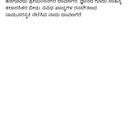
ಹಡಗೊಂದು ಶ್ರೀಮಂತನಗರಿ ದಾವಣಗೆರೆ. ಜ್ಞಾನದ ಗೂಡು ಸಾಹಿತ್ಯ
ಕಲಾರಸಿಕರ ಬೀಡು. ವಿವಿಧ ಖಾದ್ಯಗಳ ರಸದೌತಣದ
ನಾಡು,ಸರಸ್ವತಿ ನೆಲೆಸಿದ ನಾಡು ದಾವಣಗೆರೆ.