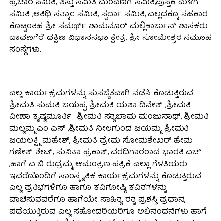
ಪ್ರಚಾರ ಸಮಿತಿ, ಶಿಸ್ತು ಸಮಿತಿ ಮೆರವಣಿಗೆ ಸಮಿತಿ,ಪುಸ್ತಕ ಮಳಿಗೆ
ಸಮಿತಿ ,ಅತಿಥಿ ಸತ್ಕಾರ ಸಮಿತಿ, ಸ್ಪರ್ಧಾ ಸಮಿತಿ, ಎಲ್ಲದಕ್ಕೂ ಸಹಕಾರ
ಕೊಟ್ಟಂತಹ ಶ್ರೀ ಸಮರ್ಥ್ ಶಾಮನೂರ್ ಮಲ್ಲಿಕಾರ್ಜುನ್ ಶಾಸಕರು
ದಾವಣಗೆರೆ ದಕ್ಷಿಣ ವಿಧಾನಸಭಾ ಕ್ಷೇತ್ರ, ಶ್ರೀ ಸೋಮೇಶ್ವರ ಸಮೂಹ
ಸಂಸ್ಥೆಗಳು.
ಎಲ್ಲ ಕಾರ್ಯಕ್ರಮಗಳನ್ನು ಸುಸಜ್ಜಿತವಾಗಿ ನಡೆಸಿ ಕೊಡುತ್ತಿರುವ
ಶ್ರೀಮತಿ ಸುಮತಿ ಜಯಪ್ಪ, ಶ್ರೀಮತಿ ಯಶಾ ದಿನೇಶ್ ,ಶ್ರೀಮತಿ
ವೀಣಾ ಕೃಷ್ಣಮೂರ್ತಿ , ಶ್ರೀಮತಿ ಸತ್ಯಭಾಮ ಮಂಜುನಾಥ್, ಶ್ರೀಮತಿ
ಮಲ್ಲಮ್ಮ ಎಂ ಎಸ್ ,ಶ್ರೀಮತಿ ನೀಲಗುಂದ ಜಯಮ್ಮ, ಶ್ರೀಮತಿ
ಜಯಲಕ್ಷ್ಮಿ ಮಹೇಶ್, ಶ್ರೀಮತಿ ಪ್ರೇಮ ಸೋಮಶೇಖರ್ ಹೇಮ
ಗಣೇಶ್ ಶೇಟ್, ಸುನಿತಾ ಪ್ರಕಾಶ್, ವರದಿಗಾರರಾದ ಭಾರತಿ ಎಚ್
,ಹಾಗೆ ಎ ಬಿ ರುದ್ರಮ್ಮ, ಆಮಂತ್ರಣ ಪತ್ರಿಕೆ ಎಲ್ಲಾ ಗೆಳತಿಯರು
ಇವರೊೊಂದಿಗೆ ಸಾಂಸ್ಕೃತಿಕ ಕಾರ್ಯಕ್ರಮಗಳನ್ನು ಕೊಡುತ್ತಿರುವ
ಎಲ್ಲ ಪ್ರತಿಭೆಗಳಿಗೂ ಹಾಗೂ ಕವಿಗೋಷ್ಠಿ ಕವಿತೆಗಳನ್ನು
ವಾಚಿಸುವವರೆಗೂ ಹಾಗೆಯೇ ಸಾಹಿತ್ಯ ರತ್ನ ಪ್ರಶಸ್ತಿ ಪ್ರಧಾನ,
ಪಡೆಯುತ್ತಿರುವ ಎಲ್ಲ ಸಹೋದರಿಯರಿಗೂ ಅಭಿನಂದನೆಗಳು ಹಾಗೆ