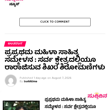
CLICK TO COMMENT
ಅಂತರಂಗ
ಪ್ರಪ್ರಥಮ ಮಹಿಳಾ ಸಾಹಿತ್ಯ
ಸಮ್ಮೇಳನ : ಸರ್ವ ಕ್ಷೇತ್ರದಲ್ಲಿಯೂ
ರಾರಾಜಿಸುವ ಶಿಖರ ಶಿರೋಮಣಿಗಳು
Published
1 day ago
on
August 7, 2026
By
SuddiDina