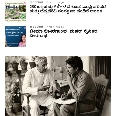
ಅಂತರಂಗ
7 months ago
250ಕ್ಕೂ ಹೆಚ್ಚು ಗಿಳಿಗಳ ನಿಗೂಢ ಸಾವು ಪರಿಸರ
ಮತ್ತು ವನ್ಯಜೀವಿ ಸಂರಕ್ಷಣಾ ವೇದಿಕೆ ಆತಂಕ
ಅಂತರಂಗ
7 months ago
ಭೀಮಾ ಕೋರೆಗಾಂವ ; ಮಹರ್ ಸೈನಿಕರ
ವೀರಗಾಥೆ