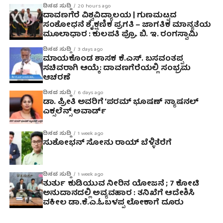
ದಿನದ ಸುದ್ದಿ
20 hours ago
ದಾವಣಗೆರೆ ವಿಶ್ವವಿದ್ಯಾಲಯ | ಗುಣಮಟ್ಟದ
ಸಂಶೋಧನೆ ಶೈಕ್ಷಣಿಕ ಪ್ರಗತಿ – ಜಾಗತಿಕ ಮಾನ್ಯತೆಯ
ಮೂಲಾಧಾರ : ಕುಲಪತಿ ಪ್ರೊ. ಬಿ. ಇ. ರಂಗಸ್ವಾಮಿ
ದಿನದ ಸುದ್ದಿ
3 days ago
ಮಾಯಕೊಂಡ ಶಾಸಕ ಕೆ.ಎಸ್. ಬಸವಂತಪ್ಪ
ಸಚಿವರಾಗಿ ಆಯ್ಕೆ: ದಾವಣಗೆರೆಯಲ್ಲಿ ಸಂಭ್ರಮ
ಆಚರಣೆ
ದಿನದ ಸುದ್ದಿ
6 days ago
ಡಾ. ಪ್ರೀತಿ ಅವರಿಗೆ ‘ಪರಮ್ ಭೂಷಣ್ ನ್ಯಾಷನಲ್
ಎಕ್ಸಲೆನ್ಸ್ ಅವಾರ್ಡ್
ದಿನದ ಸುದ್ದಿ
1 week ago
ಸುಶೋಭನ್ ಸೋನು ರಾಯ್ ಬೆಳ್ಳಿತೆರೆಗೆ
ದಿನದ ಸುದ್ದಿ
1 week ago
ತುರ್ತು ಕುಡಿಯುವ ನೀರಿನ ಯೋಜನೆ ; 7 ಕೋಟಿ
ಅನುದಾನದಲ್ಲಿ ಅವ್ಯವಹಾರ : ತನಿಖೆಗೆ ಆದೇಶಿಸಿ
ವಕೀಲ ಡಾ‌.ಕೆ.ಎ.ಓಬಳಪ್ಪ ಲೋಕಾಗೆ ದೂರು