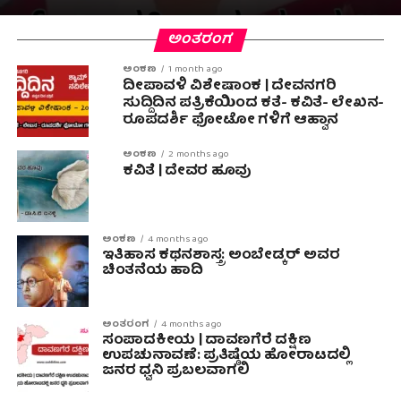
ಅಂತರಂಗ
ಅಂಕಣ
1 month ago
ದೀಪಾವಳಿ ವಿಶೇಷಾಂಕ | ದೇವನಗರಿ
ಸುದ್ದಿದಿನ ಪತ್ರಿಕೆಯಿಂದ ಕತೆ- ಕವಿತೆ- ಲೇಖನ-
ರೂಪದರ್ಶಿ ಫೋಟೋ ಗಳಿಗೆ ಆಹ್ವಾನ
ಅಂಕಣ
2 months ago
ಕವಿತೆ | ದೇವರ ಹೂವು
ಅಂಕಣ
4 months ago
ಇತಿಹಾಸ ಕಥನಶಾಸ್ತ್ರ: ಅಂಬೇಡ್ಕರ್ ಅವರ
ಚಿಂತನೆಯ ಹಾದಿ
ಅಂತರಂಗ
4 months ago
ಸಂಪಾದಕೀಯ | ದಾವಣಗೆರೆ ದಕ್ಷಿಣ
ಉಪಚುನಾವಣೆ: ಪ್ರತಿಷ್ಠೆಯ ಹೋರಾಟದಲ್ಲಿ
ಜನರ ಧ್ವನಿ ಪ್ರಬಲವಾಗಲಿ