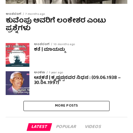
ಅಂತರಂಗ
7 months ago
ಕುವೆಂಪು ಅವರಿಗೆ ಲಂಕೇಶರ ಎಂಟು
ಪ್ರಶ್ನೆಗಳು
ಅಂತರಂಗ
10 months ago
ಕತೆ | ಮಾಯಮ್ಮ
ಅಂಕಣ
1 year ago
ಆತ್ಮಕತೆ | ಕೃಷ್ಣಪ್ಪನವರ ನಿಧನ : (09.06.1938 –
30.04.1997)
MORE POSTS
LATEST
POPULAR
VIDEOS