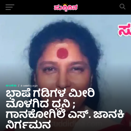
ಅಂಕಣ
4 weeks ago
ಭಾಷೆ ಗಡಿಗಳ ಮೀರಿ
ಮೊಳಗಿದ ಧ್ವನಿ ;
ಗಾನಕೋಗಿಲೆ ಎಸ್. ಜಾನಕಿ
ನಿರ್ಗಮನ