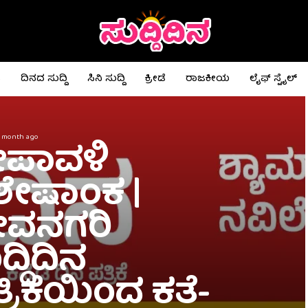
ಟ
ದಿನದ ಸುದ್ದಿ
ಸಿನಿ ಸುದ್ದಿ
ಕ್ರೀಡೆ
ರಾಜಕೀಯ
ಲೈಫ್ ಸ್ಟೈಲ್
1 month ago
ೀಪಾವಳಿ
ಶೇಷಾಂಕ |
ೇವನಗರಿ
ದ್ದಿದಿನ
್ರಿಕೆಯಿಂದ ಕತೆ-