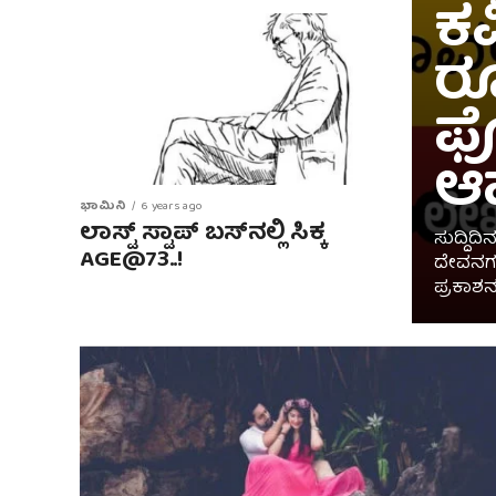
ಕವ
ರೂ
ಫ
ಆಹ
ಭಾಮಿನಿ
6 years ago
ಲಾಸ್ಟ್​​ ಸ್ಟಾಪ್​​ ಬಸ್​ನಲ್ಲಿ ಸಿಕ್ಕ
ಸುದ್ದಿದ
AGE@73..!
ದೇವನಗರಿ
ಪ್ರಕಾಶನ