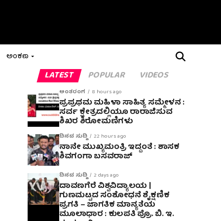
ಅಂಕಣ
LATEST
POPULAR
VIDEOS
ಅಂತರಂಗ
8 hours ago
ಪ್ರಪ್ರಥಮ ಮಹಿಳಾ ಸಾಹಿತ್ಯ ಸಮ್ಮೇಳನ :
ಸರ್ವ ಕ್ಷೇತ್ರದಲ್ಲಿಯೂ ರಾರಾಜಿಸುವ
ಶಿಖರ ಶಿರೋಮಣಿಗಳು
ದಿನದ ಸುದ್ದಿ
22 hours ago
ನಾನೇ ಮುಖ್ಯಮಂತ್ರಿ ಇದ್ದಂತೆ : ಶಾಸಕ
ಶಿವಗಂಗಾ ಬಸವರಾಜ್
ದಿನದ ಸುದ್ದಿ
2 days ago
ದಾವಣಗೆರೆ ವಿಶ್ವವಿದ್ಯಾಲಯ |
ಗುಣಮಟ್ಟದ ಸಂಶೋಧನೆ ಶೈಕ್ಷಣಿಕ
ಪ್ರಗತಿ – ಜಾಗತಿಕ ಮಾನ್ಯತೆಯ
ಮೂಲಾಧಾರ : ಕುಲಪತಿ ಪ್ರೊ. ಬಿ. ಇ.