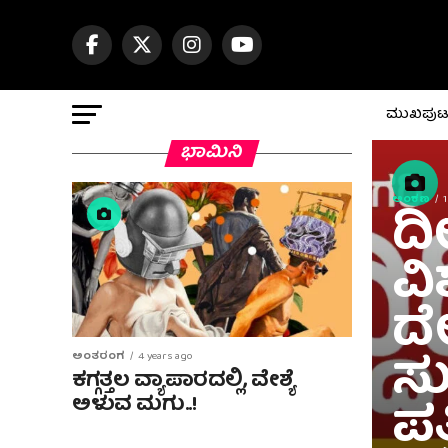
ಮುಖಪು
ಭಾಮಿನಿ
ಅಂಕಣ
ದ
ವಿ
ದ
ಸು
ಅಂತರಂಗ
4 years ago
ಕಗ್ಗತ್ತಲ ವ್ಯಾಪಾರದಲ್ಲಿ, ವೇಶ್ಯೆ
ಪತ
ಅಳುವ ಮಗು..!