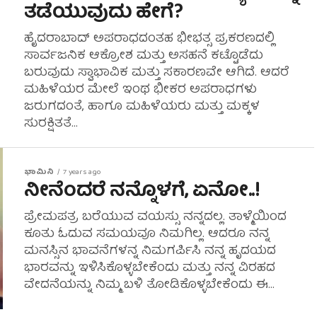
ತಡೆಯುವುದು ಹೇಗೆ?
ಹೈದರಾಬಾದ್ ಅಪರಾಧದಂತಹ ಭೀಭತ್ಸ ಪ್ರಕರಣದಲ್ಲಿ
ಸಾರ್ವಜನಿಕ ಆಕ್ರೋಶ ಮತ್ತು ಅಸಹನೆ ಕಟ್ಟೊಡೆದು
ಬರುವುದು ಸ್ವಾಭಾವಿಕ ಮತ್ತು ಸಕಾರಣವೇ ಆಗಿದೆ. ಆದರೆ
ಮಹಿಳೆಯರ ಮೇಲೆ ಇಂಥ ಭೀಕರ ಅಪರಾಧಗಳು
ಜರುಗದಂತೆ, ಹಾಗೂ ಮಹಿಳೆಯರು ಮತ್ತು ಮಕ್ಕಳ
ಸುರಕ್ಷಿತತೆ...
ಭಾಮಿನಿ
7 years ago
ನೀನೆಂದರೆ ನನ್ನೊಳಗೆ, ಏನೋ..!
ಪ್ರೇಮಪತ್ರ ಬರೆಯುವ ವಯಸ್ಸು ನನ್ನದಲ್ಲ. ತಾಳ್ಮೆಯಿಂದ
ಕೂತು ಓದುವ ಸಮಯವೂ ನಿಮಗಿಲ್ಲ. ಆದರೂ ನನ್ನ
ಮನಸ್ಸಿನ ಭಾವನೆಗಳನ್ನ ನಿಮಗರ್ಪಿಸಿ ನನ್ನ ಹೃದಯದ
ಭಾರವನ್ನು ಇಳಿಸಿಕೊಳ್ಳಬೇಕೆಂದು ಮತ್ತು ನನ್ನ ವಿರಹದ
ವೇದನೆಯನ್ನು ನಿಮ್ಮ ಬಳಿ ತೋಡಿಕೊಳ್ಳಬೇಕೆಂದು ಈ...