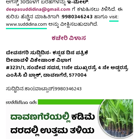
ಆಗಸ್ಟ್‌ 30ರೊಳಗೆ ಬರಹಗಳನ್ನು
ಇ-ಮೇಲ್‌
:
deepasuddidina@gmail.com
ಗೆ ಕಳುಹಿಸಲು ತಿಳಿಸಿದೆ. ಈ
ಕುರಿತು ಹೆಚ್ಚಿನ ಮಾಹಿತಿಗಾಗಿ :
9980346243
ಹಾಗೂ
visit:
www.suddidina.com
ಅನ್ನು ವೀಕ್ಷಿಸಬಹುದಾಗಿದೆ.
ಕಚೇರಿ ವಿಳಾಸ
ದೇವನಗರಿ ಸುದ್ದಿದಿನ- ಕನ್ನಡ ದಿನ ಪತ್ರಿಕೆ
ದೀಪಾವಳಿ ವಿಶೇಷಾಂಕ ವಿಭಾಗ
#3231/1, ಸಂಜೀವ ಸದನ, 11ನೇ ಮುಖ್ಯರಸ್ತೆ, 4 ನೇ ಅಡ್ಡರಸ್ತೆ,
ಎಂಸಿಸಿ ಬಿ ಬ್ಲಾಕ್, ದಾವಣಗೆರೆ, 577004
ಸುದ್ದಿದಿನ.ಕಾಂ|ವಾಟ್ಸಾಪ್|9980346243