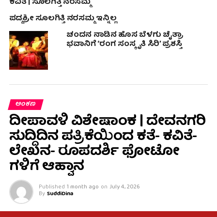
ಕವಿತೆ | ಸೂಲಗಿತ್ತಿ ನರಸಮ್ಮ
ಪದ್ಮಶ್ರೀ ಸೂಲಗಿತ್ತಿ ನರಸಮ್ಮ ಇನ್ನಿಲ್ಲ
ಚಂದನ ನಾಡಿನ ಹೊಸ ಬೆಳಗು ಚೈತ್ರಾ
ಭವಾನಿಗೆ ‘ರಂಗ ಸಂಸ್ಕೃತಿ ಸಿರಿ’ ಪ್ರಶಸ್ತಿ
ಅಂಕಣ
ದೀಪಾವಳಿ ವಿಶೇಷಾಂಕ | ದೇವನಗರಿ
ಸುದ್ದಿದಿನ ಪತ್ರಿಕೆಯಿಂದ ಕತೆ- ಕವಿತೆ-
ಲೇಖನ- ರೂಪದರ್ಶಿ ಫೋಟೋ
ಗಳಿಗೆ ಆಹ್ವಾನ
Published
1 month ago
on
July 4, 2026
By
SuddiDina