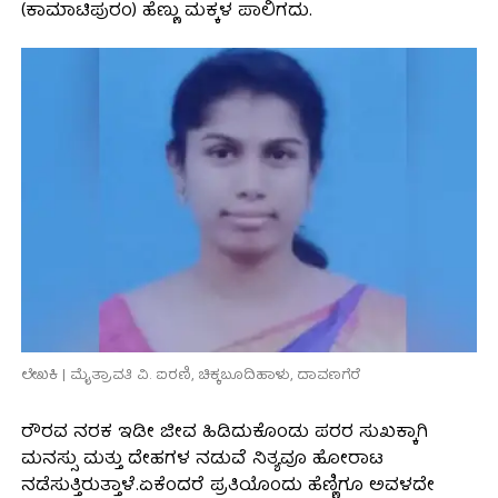
(ಕಾಮಾಟಿಪುರಂ) ಹೆಣ್ಣು ಮಕ್ಕಳ ಪಾಲಿಗದು.
ಲೇಖಕಿ | ಮೈತ್ರಾವತಿ ವಿ. ಐರಣಿ, ಚಿಕ್ಕಬೂದಿಹಾಳು, ದಾವಣಗೆರೆ
ರೌರವ ನರಕ ಇಡೀ ಜೀವ ಹಿಡಿದುಕೊಂಡು ಪರರ ಸುಖಕ್ಕಾಗಿ
ಮನಸ್ಸು ಮತ್ತು ದೇಹಗಳ ನಡುವೆ ನಿತ್ಯವೂ ಹೋರಾಟ
ನಡೆಸುತ್ತಿರುತ್ತಾಳೆ.ಏಕೆಂದರೆ ಪ್ರತಿಯೊಂದು ಹೆಣ್ಣಿಗೂ ಅವಳದೇ