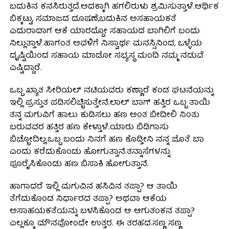
ಬದುಕಿನ ಕನಸಿರುತ್ತದೆ.ಅದಕ್ಕಾಗಿ ಹಗಲಿರುಳು ಶ್ರಮಿಸುತ್ತಾಳೆ.ಆರ್ಥಿಕ
ಬಿಕ್ಕಟ್ಟು, ಸಮಾಜದ ದೂಷಣೆ,ಬದುಕಿನ ಅಸಹಾಯಕತೆ
ಎದುರಾದಾಗ ಆಕೆ ಯಾರದ್ದೋ ಸಹಾಯದ ಬಾಗಿಲಿಗೆ ಬಂದು
ನಿಲ್ಲುತ್ತಾಳೆ.ಹಾಗಂತ ಅವಳಿಗೆ ನಿಸ್ವಾರ್ಥ ಮನಸ್ಸಿನಿಂದ, ಒಳ್ಳೆಯ
ದೃಷ್ಟಿಯಿಂದ ಸಹಾಯ ಮಾಡೋ ಸಭ್ಯಸ್ಥ ಮಂದಿ ನಮ್ಮ ನಡುವೆ
ಎಷ್ಟಿದ್ದಾರೆ.
ಒಬ್ಬ ಖ್ಯಾತ ಸೀರಿಯಲ್ ನಟಿಯವರು ಕಣ್ಣಾರೆ ಕಂಡ ಘಟನೆಯನ್ನು
ಇಲ್ಲಿ ಪ್ರಸ್ತುತ ಪಡಿಸಲಿಚ್ಛಿಸುತ್ತೇನೆ.ಲಾಲ್ ಬಾಗ್ ಹತ್ತಿರ ಒಬ್ಬ ತಾಯಿ
ತನ್ನ ಮಗುವಿಗೆ ಹಾಲು ಕುಡಿಸಲು ಹಣ ಅಂತ ಬೀದೀಲಿ ನಿಂತು
ಬರುವವರ ಹತ್ತಿರ ಹಣ ಕೇಳ್ತಾಳೆ.ಯಾರು ಬಿಡಿಗಾಸು
ಬಿಚ್ಛೋದಿಲ್ಲ.ಒಬ್ಬ ಬಂದು ನಿನಗೆ ಹಣ ಕೊಡ್ತೀನಿ ನನ್ನ ಜೊತೆ ಬಾ
ಎಂದು ಕರೆದುಕೊಂಡು ಹೋಗುತ್ತಾನೆ.ತನ್ನಾಸೆಗಳನ್ನು
ಪೂರೈಸಿಕೊಂಡು ಹಣ ಬಿಸಾಕಿ ಹೋಗುತ್ತಾನೆ.
ಹಾಗಾದರೆ ಇಲ್ಲಿ ಮಗುವಿನ ಹಸಿವಿನ ತಪ್ಪಾ? ಆ ತಾಯಿ
ತೆಗೆದುಕೊಂಡ ನಿರ್ಧಾರದ ತಪ್ಪಾ? ಅಥವಾ ಆಕೆಯ
ಅಸಾಹಯಕತೆಯನ್ನು ಬಳಸಿಕೊಂಡ ಆ ಆಗುತಂಕನ ತಪ್ಪಾ?
ಎಲ್ಲಕ್ಕೂ ಮೌನವೋಂದೇ ಉತ್ತರ. ಈ ತರಹದ.ಸಣ್ಣ ಸಣ್ಣ