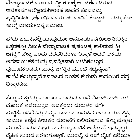
ವೇಶ್ಯಾವಾಟಿಕೆ ಎಂಬುದು ಸ್ತ್ರೀ ಕುಲಕ್ಕೆ ಅಂಟಿಕೊಂಡಿರುವ
ಅಭಿಶಾಪಗಳಲ್ಲೊಂದು!ಇಂತಹ ಶಾಪದ ಕೂಪವನ್ನು
ಸೃಷ್ಟಿಸಿದವರು,ಪೋಷಿಸಿದವರು ,ಪರವಾನಿಗೆ ಕೊಟ್ಟವರು ನಮ್ಮ ಸೋ
ಕಾಲ್ಡ್ ಮಾರ್ಯದಸ್ಥ ಸಮಾಜ.
ಹೌದು ಬದುಕಿನಲ್ಲಿ ಯಾವುದೋ ಅಸಹಾಯಕತೆಗೋ,ಅನೀರಿಕ್ಷಿತ
ಒತ್ತಡಕ್ಕೋ ಸಿಲುಕಿ ವೇಶ್ಯಾವಾಟಿಕೆ ಪ್ರಪಂಚಕ್ಕೆ ಕಾಲಿಡುವ ಸ್ತ್ರೀ
ಜಗತ್ತಿಗೆ ವೇಶ್ಯೆ ಎಂದು ಚಿರಪರಿಚಿತಳಾಗುತ್ತಾಳೆ.ಆದರೆ ಆಕೆಯ
ಅಸಹಾಯಕತೆಯನ್ನು ವ್ಯವಸ್ಥಿತವಾಗಿ ಬಳಸಿಕೊಳ್ಳುವ
ಪುರುಷ(ಕೆಲವರು) ಮಾತ್ರ ಜಗತ್ತಿನ ಮುಂದೆ ಸಭ್ಯಸ್ಥನಾಗಿ
ಕಾಣಿಸಿಕೊಳ್ಳುತ್ತಾನೆ.ಸಮಾಜದ ಇಂತಹ ಕುರುಡು ಕಾನೂನಿಗೆ ನನ್ನ
ಧಿಕ್ಕಾರವಿದೆ.
ಹೆಣ್ಣು ಮಕ್ಕಳನ್ನು ಮಾರಾಟ ಮಾಡುವ ದಂಧೆ ಕೋಡ್ ವರ್ಡ್ ಗಳ
ಮೂಲಕ ನಡೆಯುತ್ತದೆ. ಅದಕ್ಕೆಂದೇ ದುರುಳರ ವರ್ಗ
ಹುಟ್ಟಿಕೊಂಡಿದೆ.ಕಿತ್ತು ತಿನ್ನುವ ಬಡತನ, ಬದುಕಿನ ಅಸಹಾಯಕ ಸ್ಥಿತಿ,
ಕಾಮುಕ ಕಣ್ಣಿನ ಕೀಚಕರ ದುರಾಸೆಗೆ ಬಲಿಯಾಗುವ ಹೆಣ್ಣು ಮಕ್ಕಳು
ಮುಂದೆ ಕಾಮಾಟಿಪುರಂನ ವೇಶ್ಯಾವಾಟಿಕೆ ಅಡ್ಡೆಗಳಲ್ಲಿ ಇನ್ನೊಬ್ಬರ
ದೈಹಿಕ‌ ಸುಖದ ಸರಕಾಗುತ್ತಾಳೆ‌. ಮುಂಬೈ ನ ರೆಡ್ ಲೈಟ್ ಏರಿಯಾ