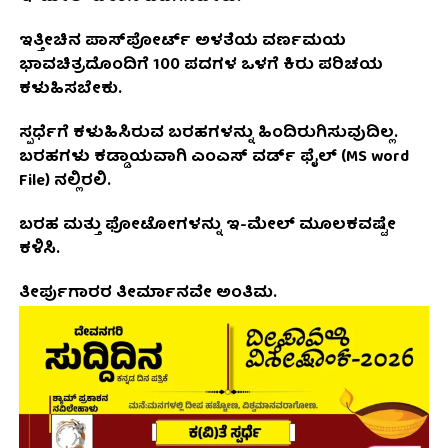
ಇತ್ತೀಚಿನ ಪಾಸ್‌ಪೋರ್ಟ್ ಅಳತೆಯ ವರ್ಣಮಯ
ಭಾವಚಿತ್ರದೊಂದಿಗೆ 100 ಪದಗಳ ಒಳಗೆ ಕಿರು ಪರಿಚಯ
ಕಳುಹಿಸಬೇಕು.
ಸ್ಪರ್ಧೆಗೆ ಕಳುಹಿಸಿರುವ ಬರಹಗಳನ್ನು ಹಿಂದಿರುಗಿಸುವುದಿಲ್ಲ.
ಬರಹಗಳು ಕಡ್ಡಾಯವಾಗಿ ಎಂಎಸ್ ವರ್ಡ್ ಫೈಲ್ (MS word
File) ನಲ್ಲಿರಲಿ.
ಬರಹ ಮತ್ತು ಫೋಟೋಗಳನ್ನು ಇ-ಮೇಲ್ ಮೂಲಕವಷ್ಟೇ
ಕಳಿಸಿ.
ತೀರ್ಪುಗಾರರ ತೀರ್ಮಾನವೇ ಅಂತಿಮ.