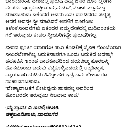
ಭಾರತದಂತಹ ದೇಶದಲ್ಲಿ ಪುರುಷ ಎಷ್ಟು ಜನರ ಜೊತೆ ಲೈಂಗಿಕ
ಸಂಪರ್ಕ ಇಟ್ಟುಕೊಳ್ಳಬಹುದು,ಮದುವೆ, ಮೋಸ ಎಲ್ಲವನ್ನೂ
ಮಾಡಬಹುದು ಏಕೆಂದರೆ ಅವನು ಏನೇ ಮಾಡಿದರೂ ಸಭ್ಯಸ್ಥ
ಆದರೆ ಅದನ್ನೇ ಸ್ತ್ರೀ ಮಾಡಿದರೆ ಅವಳಿಗೆ ನೂರೆಂಟು
ಕಳಂಕ,ನಿಂದನೆಗಳು ಏಕೆಂದರೆ ನಮ್ಮ ದೇಶದಲ್ಲಿ ಮಡಿವಂತಿಕೆಯ
ಗೆರೆ ಇರುವುದು ಕೇವಲ ಸ್ತ್ರೀಯರಿಗಷ್ಟೇ ಪುರುಷರಿಗಲ್ಲ.
ಜೀವನ ಪೂರ್ತಿ ಯಾರಿಗೋ ಸುಖ ಕೊಡಲಿಕ್ಕೆ ಜೈವಿಕ ಗೊಂಬೆಯಾಗಿ
ನೀವಿರಬೇಕಾಗಿಲ್ಲ, ಬದುಕಿನಾಚೆಗೂ ಒಂದು ಬದುಕಿದೆ ಅದಕ್ಕಾಗಿ
ಹಪಹಪಿಸಿ ಇಂತಹ ಪಾಪಕೂಪದಿಂದ ದಯವಿಟ್ಟು ಹೊರಬನ್ನಿ
ಹೊಸದೊಂದು ಬದುಕು ಕಟ್ಟಿಕೊಳ್ಳಿ.ಎದೆಯಲ್ಲಿ ಆತ್ಮವಿಶ್ವಾಸ,
ನ್ಯಾಯವಾಗಿ ದುಡಿದು ತಿನ್ನೋ ಹಠ ಇದ್ರೆ ಏನು ಬೇಕಾದರೂ
ಸಂಪಾದಿಸಬಹುದು.
“ವೇಶ್ಯಾವಾಟಿಕೆಗೆ ಬೀಳುವುದು ಶಾಪವಲ್ಲ ಅದರಿಂದ
ಹೊರಬರದೇ ಇರುವುದು ನಿಜವಾದ ಶಾಪ.”
(
ಮೈತ್ರಾವತಿ ವಿ. ಐರಣಿ,ಲೇಖಕಿ.
ಚಿಕ್ಕಬೂದಿಹಾಳು, ದಾವಣಗೆರೆ
)