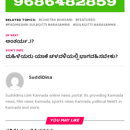
RELATED TOPICS:
CHAITRA BHAVANI
FEATURED
PADMASHRI SULAGITTI NARASAMMA
SULAGITTI NARASAMMA
UP NEXT
ಆಂತರ್ಯ..!?
DON'T MISS
ಮಹಿಳೆಯರು ಯಾಕೆ ಚಳವಳಿಯಲ್ಲಿ ಭಾಗವಹಿಸಬೇಕು?
SuddiDina
Suddidina.com Kannada online news portal. Its providing Kannada
news, film news Kannada, sports news Kannada, political NeWS in
Kannada and more.
YOU MAY LIKE