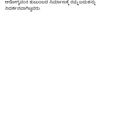
ಆರೋಗ್ಯವಂತ ಕುಟುಂಬದ ನಿರ್ಮಾಣಕ್ಕೆ ತಮ್ಮ ಬದುಕನ್ನು
ನಿದರ್ಶನವಾಗಿಟ್ಟವರು.