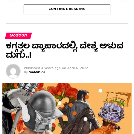
CONTINUE READING
ಅಂತರಂಗ
ಕಗ್ಗತ್ತಲ ವ್ಯಾಪಾರದಲ್ಲಿ, ವೇಶ್ಯೆ ಅಳುವ
ಮಗು..!
Published
4 years ago
on
April 17, 2022
By
SuddiDina