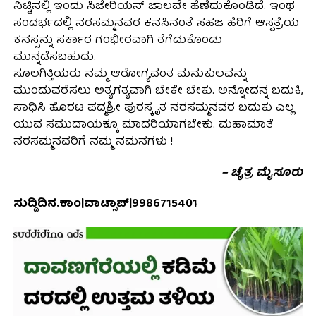
ನಿಟ್ಟಿನಲ್ಲಿ ಇಂದು ಸಿಜೇರಿಯನ್ ಜಾಲವೇ ಹೆಣೆದುಕೊಂಡಿದೆ. ಇಂಥ
ಸಂದರ್ಭದಲ್ಲಿ ನರಸಮ್ಮನವರ ಕನಸಿನಂತೆ ಸಹಜ ಹೆರಿಗೆ ಆಸ್ಪತ್ರೆಯ
ಕನಸ್ಸನ್ನು ಸರ್ಕಾರ ಗಂಭೀರವಾಗಿ ತೆಗೆದುಕೊಂಡು
ಮುನ್ನಡೆಸಬಹುದು.
ಸೂಲಗಿತ್ತಿಯರು ನಮ್ಮ ಆರೋಗ್ಯವಂತ ಮನುಕುಲವನ್ನು
ಮುಂದುವರೆಸಲು ಅತ್ಯಗತ್ಯವಾಗಿ ಬೇಕೇ ಬೇಕು. ಅನ್ನೋದನ್ನ ಬದುಕಿ,
ಸಾಧಿಸಿ ಹೊರಟ ಪದ್ಮಶ್ರೀ ಪುರಸ್ಕೃತ ನರಸಮ್ಮನವರ ಬದುಕು ಎಲ್ಲ
ಯುವ ಸಮುದಾಯಕ್ಕೂ ಮಾದರಿಯಾಗಬೇಕು. ಮಹಾಮಾತೆ
ನರಸಮ್ಮನವರಿಗೆ ನಮ್ಮ ನಮನಗಳು !
– ಚೈತ್ರ ಮೈಸೂರು
ಸುದ್ದಿದಿನ.ಕಾಂ|ವಾಟ್ಸಾಪ್|9986715401