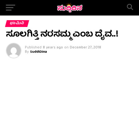
ಭಾಮಿನಿ
ಸೂಲಗಿತ್ತಿ ನರಸಮ್ಮ ಎಂಬ ದೈವ..!
Published
8 years ago
on
December 27, 2018
By
SuddiDina