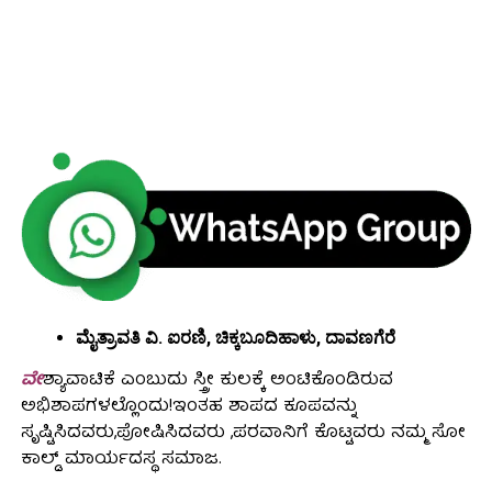
ಮೈತ್ರಾವತಿ ವಿ. ಐರಣಿ, ಚಿಕ್ಕಬೂದಿಹಾಳು, ದಾವಣಗೆರೆ
ವೇ
ಶ್ಯಾವಾಟಿಕೆ ಎಂಬುದು ಸ್ತ್ರೀ ಕುಲಕ್ಕೆ ಅಂಟಿಕೊಂಡಿರುವ
ಅಭಿಶಾಪಗಳಲ್ಲೊಂದು!ಇಂತಹ ಶಾಪದ ಕೂಪವನ್ನು
ಸೃಷ್ಟಿಸಿದವರು,ಪೋಷಿಸಿದವರು ,ಪರವಾನಿಗೆ ಕೊಟ್ಟವರು ನಮ್ಮ ಸೋ
ಕಾಲ್ಡ್ ಮಾರ್ಯದಸ್ಥ ಸಮಾಜ.