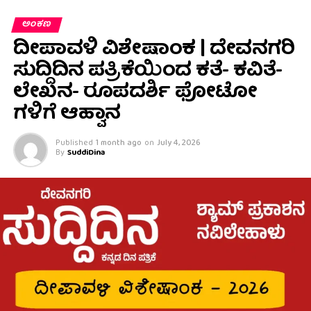
ಅಂಕಣ
ದೀಪಾವಳಿ ವಿಶೇಷಾಂಕ | ದೇವನಗರಿ
ಸುದ್ದಿದಿನ ಪತ್ರಿಕೆಯಿಂದ ಕತೆ- ಕವಿತೆ-
ಲೇಖನ- ರೂಪದರ್ಶಿ ಫೋಟೋ
ಗಳಿಗೆ ಆಹ್ವಾನ
Published
1 month ago
on
July 4, 2026
By
SuddiDina