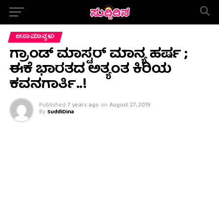
ಅಸಾಮಾನ್ಯಳು
ಗ್ರಾಂಡ್ ಮಾಸ್ಟರ್ ಮಾನ್ಯ ಹರ್ಷ ;
ಈಕೆ ಭಾರತದ ಅತ್ಯಂತ ಕಿರಿಯ
ಕವನಗಾರ್ತಿ..!
Published
7 years ago
on
August 27, 2019
By
SuddiDina