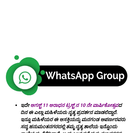
ಇದೇ
ಆಗಸ್ಟ್ 11 ಆರಾಧನ ಟ್ರಸ್ಟ್ ನ 10 ನೇ ವಾರ್ಷಿಕೋತ್ಸವ
ದ
ದಿನ ಈ ಎಲ್ಲಾ ಮಹಿಳೆಯರು ನೃತ್ಯ ಪ್ರದರ್ಶನ ಮಾಡಲಿದ್ದಾರೆ.
ಇನ್ನೂ ಮಹಿಳೆಯರ ಈ ಆಸಕ್ತಿಯನ್ನು ಮನಗಂಡ ಅಪರ್ಣರವರು
ಸದ್ಯ ಹನುಮಂತನಗರದಲ್ಲಿ ತಮ್ಮ‌ ನೃತ್ಯ ಶಾಲೆಯ ಇನ್ನೊಂದು