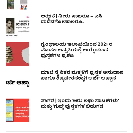
ಅತ್ಮಕತೆ | ನೀರು ಸಾಬರೂ – ಎಸಿ
ಮದನಗೋಪಾಲರೂ..
ಗ್ರಂಥಾಲಯ ಇಲಾಖೆಯಿಂದ 2021 ರ
ಮೊದಲ ಆವೃತಿಯಲ್ಲಿ ಆಯ್ಕೆಯಾದ
ಪುಸ್ತಕಗಳ ಪ್ರಕಟ
ಮಾಜಿ ಸೈನಿಕರ ಮಕ್ಕಳಿಗೆ ಪುಸ್ತಕ ಅನುದಾನ
ಹಾಗೂ ಶಿಷ್ಯವೇತನಕ್ಕಾಗಿ ಅರ್ಜಿ ಆಹ್ವಾನ
ಸಾಗರ | ಇಂದು ‘ಆರು ಲಘು ನಾಟಕಗಳು’
ಮತ್ತು ‘ಗುಚ್ಛ’ ಪುಸ್ತಕಗಳ ಬಿಡುಗಡೆ