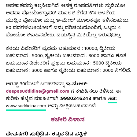
ಅವಕಾಶವನ್ನು ಕಲ್ಪಸಿಲಾಗಿದೆ. ಆಸಕ್ತ ರೂಪದರ್ಶಿಗಳು ಸ್ಟುಡಿಯೋ
ಅಥವಾ ಫೋಟೋಗ್ರಾಫರ್ ಮೂಲಕ ತೆಗೆದ ‘6*4 ಅಳತೆಯ
ಮುದ್ರಿತ ಫೋಟೋ ಮತ್ತು ಇ-ಮೇಲ್ ಮೂಲಕವೂ ಕಳಿಸಬಹುದು.
80 ಪದಗಳಮಿತಿಯೊಳಗೆ ನಿಮ್ಮ ಪರಿಚಯದೊಂದಿಗೆ, ಒಬ್ಬರು 4
ಫೋಟೋ ಕಳುಹಿಸಬೇಕು. ವಯಸ್ಸಿನ ಮಿತಿಯಿಲ್ಲ ಇರುವುದಿಲ್ಲ.
ಕತೆಯ ವಿಜೇತರಿಗೆ ಪ್ರಥಮ ಬಹುಮಾನ : 10000, ದ್ವಿತೀಯ
ಬಹುಮಾನ : 5000, ತೃತೀಯ ಬಹುಮಾನ : 3000 ಹಾಗೂ ಕವಿತೆ
ಬಹುಮಾನ ವಿಜೇತರಿಗೆ ಪ್ರಥಮ ಬಹುಮಾನ : 5000 ದ್ವಿತೀಯ
ಬಹುಮಾನ : 3000 ಹಾಗೂ ತೃತೀಯ ಬಹುಮಾನ : ₹2000 ಸಿಗಲಿದೆ.
ಆಗಸ್ಟ್‌ 30ರೊಳಗೆ ಬರಹಗಳನ್ನು
ಇ-ಮೇಲ್‌
:
deepasuddidina@gmail.com
ಗೆ ಕಳುಹಿಸಲು ತಿಳಿಸಿದೆ. ಈ
ಕುರಿತು ಹೆಚ್ಚಿನ ಮಾಹಿತಿಗಾಗಿ :
9980346243
ಹಾಗೂ
visit:
www.suddidina.com
ಅನ್ನು ವೀಕ್ಷಿಸಬಹುದಾಗಿದೆ.
ಕಚೇರಿ ವಿಳಾಸ
ದೇವನಗರಿ ಸುದ್ದಿದಿನ- ಕನ್ನಡ ದಿನ ಪತ್ರಿಕೆ