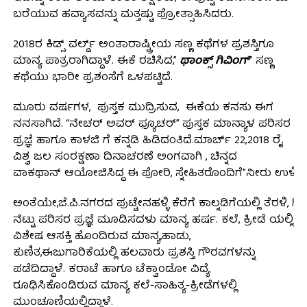
ಬರೆಯುವ ಹವ್ಯಾಸವನ್ನು ಮತ್ತಷ್ಟು ಪ್ರೋತ್ಸಾಹಿಸಿದರು.
2018ರ ಕಿಡ್ಸ್ ವರ್ಲ್ಡ್ ಅಂತಾರಾಷ್ಟ್ರೀಯ ಸಣ್ಣ ಕಥೆಗಳ ಪ್ರಶಸ್ತಿಗೂ
ಮಾನ್ಯ ಪಾತ್ರರಾಗಿದ್ದಾಳೆ. ಈಕೆ ರಚಿಸಿದ,”
ಥಾಂಕ್ಸ್ ಗಿವಿಂಗ್
” ಸಣ್ಣ
ಕಥೆಯು ಭಾರೀ ಪ್ರಶಂಸೆಗೆ ಒಳಪಟ್ಟಿದೆ.
ಮೂರು ವರ್ಷಗಳ, ಪುಸ್ತಕ ಮುದ್ರಿಸುವ, ಈಕೆಯ ಕನಸು ಈಗ
ನನಸಾಗಿದೆ. “ನೇಚರ್ ಅವರ್ ಫ್ಯೂಚರ್” ಪುಸ್ತಕ ಮಾನ್ಯಾಳ ಪರಿಸರ
ಪ್ರಜ್ಞೆ ಹಾಗೂ ಕಾಳಜಿ ಗೆ ಕನ್ನಡಿ ಹಿಡಿದಂತಿದೆ.ಮಾರ್ಚ್ 22,2018 ರೈ
ವಿಶ್ವ ಜಲ ಸಂರಕ್ಷಣಾ ದಿನಾಚರಣೆ ಅಂಗವಾಗಿ , ಚಿನ್ನದ
ವಾಕಥಾನ್ ಆಯೋಜಿಸಿದ್ದ ಈ ಪೋರಿ, ಸ್ನೇಹಿತರೊಂದಿಗೆ”ನೀರು ಉಳಿಸ
ಅಂತೆಯೇ,ಜೆ.ಪಿ.ನಗರದ ಪುಟ್ಟೇನಹಳ್ಳಿ ಕೆರೆಗೆ ಕಾಲ್ನಡಿಗೆಯಲ್ಲಿ ತೆರಳಿ, ಗಿ
ನೆಟ್ಟು ಪರಿಸರ ಪ್ರಜ್ಞೆ ಮೂಡಿಸದಳು ಮಾನ್ಯ ಹರ್ಷ. ಕಲೆ, ಕ್ರೀಡೆ ಯಲ್ಲಿ
ವಿಶೇಷ ಆಸಕ್ತಿ ಹೊಂದಿರುವ ಮಾನ್ಯ,ಹಾಡು,
ಕುಣಿತ,ಈಜುಗಾರಿಕೆಯಲ್ಲಿ ಹಲವಾರು ಪ್ರಶಸ್ತಿ ಗೌರವಗಳನ್ನು
ಪಡೆದಿದ್ದಾಳೆ. ಕರಾಟೆ ಹಾಗೂ ಟೆಕ್ವಾಂಡೋ ವಿದ್ಯೆ
ರೂಢಿಸಿಕೊಂಡಿರುವ ಮಾನ್ಯ ಕಲೆ-ಸಾಹಿತ್ಯ-ಕ್ರೀಡೆಗಳಲ್ಲಿ
ಮುಂಚೂಣಿಯಲ್ಲಿದ್ದಾಳೆ.