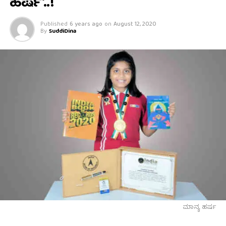
ಹರ್ಷ’..!
Published
6 years ago
on
August 12, 2020
By
SuddiDina
ಮಾನ್ಯ ಹರ್ಷ