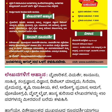
ಲೇಖನಗಳಿಗೆ ಆಹ್ವಾನ :
ವೈಚಾರಿಕತೆ, ವಿಮರ್ಶೆ, ಕಾನೂನು,
ಸಾಹಿತ್ಯ, ತಂತ್ರಜ್ಞಾನ, ವಿಜ್ಞಾನ, ಡಿಜಿಟಲ್ ಮಾಧ್ಯಮ, ಸಿನೆಮಾ,
ಪ್ರೇಮಪತ್ರ, ಕೃಷಿ, ರಾಜಕೀಯ, ಕಲೆ, ಆರೋಗ್ಯ, ಪ್ರವಾಸ, ಅಡುಗೆ,
ಫೋಟೋಗ್ರಫಿ, ವೈಲ್ಡ್ ಲೈಫ್, ಹಾಸ್ಯ ಕುರಿತಾದ ಲೇಖನಗಳನ್ನು 450
ಪದಗಳನ್ನು ಮೀರದಂತೆ ಬರೆದು ಕಳುಹಿಸಿ.
ಹಾಗೆಯೇ, ವಿಶೇಷಾಂಕದ ಮುಖಪುಟದ ರೂಪದರ್ಶಿಯಾಗಲು