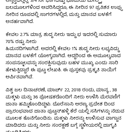
ಅಸ್ತಿತ್ವದಲ್ಲಿಲ್ಲ. 3/4 ನೇ ಭಾಗದಷ್ಟು ಭೂಮಿಯ ಮೇಲ್ಮೈ
ಜಲಮೂಲಗಳಿಂದ ಆವರಿಸಿದ್ದರೂ, ಈ ನೀರಿನ 97 ಪ್ರತಿಶತ ಉಪ್ಪು
ನೀರಿನ ರೂಪದಲ್ಲಿ ಸಾಗರಗಳಲ್ಲಿದೆ, ಮತ್ತು ಮಾನವ ಬಳಕೆಗೆ
ಅನರ್ಹವಾಗಿದೆ.
ಕೇವಲ 2.7% ಮಾತ್ರ ಶುದ್ದ ನೀರು ಇದ್ದು ಭ ಇದರಲ್ಲಿ ಸುಮಾರು
70% ರಷ್ಟು ನೀರು
ಹಿಮನದಿಗಳಾಗಿವೆ. ಅದರಲ್ಲಿ ಕೇವಲ 1% ಶುದ್ಧ ನೀರು ಲಭ್ಯವಿದ್ದು
ಮಾನವ ಬಳಕೆಗೆ ಯೋಗ್ಯವಾಗಿದೆ. ಆದ್ದರಿಂದ ಈ ಅಮೂಲ್ಯವಾದ
ಸಂಪನ್ಮೂಲವನ್ನು ಸಂರಕ್ಷಿಸುವುದು ಬಹಳ ಮುಖ್ಯ ಎಂದು ಸಾರಿ
ಹೇಳುತ್ತಿದ್ದಾರೆ ಈ ಪುಟ್ಟ ಲೇಖಕಿ. ಈ ಪುಸ್ತಕವು ಪ್ರಕೃತಿ ತಾಯಿಗೆ
ಅರ್ಪಿತವಾಗಿವೆ.
ವಿಶ್ವ ಜಲ ದಿನಾಚರಣೆ, ಮಾರ್ಚ್ 22, 2018 ರಂದು, ಮಾನ್ಯ , 38
ಮಕ್ಕಳು ಮತ್ತು 36 ಪೋಷಕರೊಂದಿಗೆ ನೀರು ಉಳಿಸಿ ಮೆರವಣಿಗೆ
ಜಾತಾ ಹಮ್ಮಿಕೊಂಡಿದ್ದಳು. ದೊರೆಸಾನಿ ಅರಣ್ಯ ಪ್ರದೇಶ ದಿಂದ
ಪ್ರಾರಂಭವಾದ ಜಾತಾ ಪುಟ್ಟನ್‌ಹಳ್ಳಿ ಕೆರೆ ಯಲ್ಲಿ ಸಸಿಗಳನ್ನು ನೆಡುವ
ಮೂಲಕ ಕೊನೆಗೊಂಡಿತು. ಮಕ್ಕಳು ನೀರನ್ನು ಉಳಿಸುವ ವಾಗ್ದಾನ
ಮಾಡಿದರು ಮತ್ತು ನೀರು ಸಂರಕ್ಷಣೆ ಬಗ್ಗೆ ಸ್ಥಳೀಯರಲ್ಲಿ ಜಾಗೃತಿ