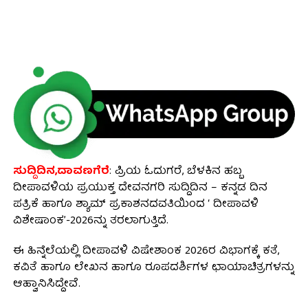
ಸುದ್ದಿದಿನ,ದಾವಣಗೆರೆ
: ಪ್ರಿಯ ಓದುಗರೆ, ಬೆಳಕಿನ ಹಬ್ಬ
ದೀಪಾವಳಿಯ ಪ್ರಯುಕ್ತ ದೇವನಗರಿ ಸುದ್ದಿದಿನ – ಕನ್ನಡ ದಿನ
ಪತ್ರಿಕೆ ಹಾಗೂ ಶ್ಯಾಮ್ ಪ್ರಕಾಶನದವತಿಯಿಂದ ‘ ದೀಪಾವಳಿ
ವಿಶೇಷಾಂಕ’-2026ನ್ನು ತರಲಾಗುತ್ತಿದೆ.
ಈ‌ ಹಿನ್ನೆಲೆಯಲ್ಲಿ ದೀಪಾವಳಿ ವಿಷೇಶಾಂಕ 2026ರ ವಿಭಾಗಕ್ಕೆ ಕತೆ,
ಕವಿತೆ ಹಾಗೂ ಲೇಖನ ಹಾಗೂ ರೂಪದರ್ಶಿಗಳ ಛಾಯಾಚಿತ್ರಗಳನ್ನು
ಆಹ್ವಾನಿಸಿದ್ದೇವೆ.