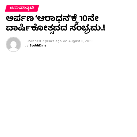
ಅಸಾಮಾನ್ಯಳು
ಅರ್ಪಣ ‘ಆರಾಧನ’ಕ್ಕೆ 10ನೇ
ವಾರ್ಷಿಕೋತ್ಸವದ ಸಂಭ್ರಮ.!
Published
7 years ago
on
August 8, 2019
By
SuddiDina