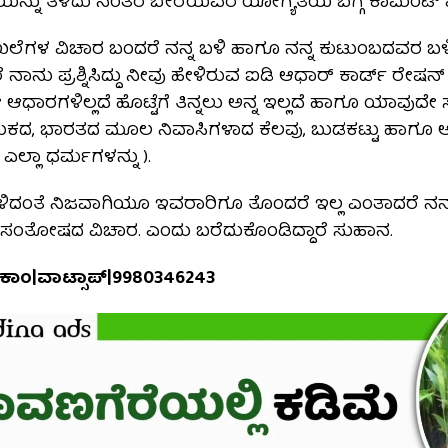
ಯನ್ನು ತಿಳಿದು ನಂತರ ಬೇರೆಯವರ ಯೋಗ್ಯತೆಯ ಬಗ್ಗೆ ಕಾಮೆಂಟ್ 
ಾಖಲೆಗಳ ವಿಚಾರ ಬಂದರೆ ನನ್ನ ಬಳಿ ಹಾಗೂ ನನ್ನ ಕುಟುಂಬದವರ ಬಳ
 ನಾನು ಪ್ರಶ್ನಿಸಿದ್ದು ನೀವು ಹೇಳಿರುವ ಐಡಿ ಆಧಾರ್ ಕಾರ್ಡ್ ರೇಷನ್
ಧಾರಗಳಿಲ್ಲದೆ ಹೊಟ್ಟೆಗೆ ತಿನ್ನಲು ಅನ್ನ ಇಲ್ಲದೆ ಹಾಗೂ ಯಾವುದೇ
ುಕದ, ಭಾರತದ ಮೂಲ ನಿವಾಸಿಗಳಾದ ಕೆಲವು, ಬುಡಕಟ್ಟು ಹಾಗೂ
 ಎಲ್ಲಾ ಧರ್ಮಗಳನ್ನು ).
ಳಿದಂತೆ ನಿಜವಾಗಿಯೂ ಇವರಾರಿಗೂ ತೊಂದರೆ ಇಲ್ಲ ಎಂತಾದರೆ
ೂ ಸಂತೋಷದ ವಿಚಾರ. ಎಂದು ಬರೆದುಕೊಂಡಿದ್ದಾರೆ ಸುಹಾನ.
ನ.ಕಾಂ|ವಾಟ್ಸಾಪ್|9980346243