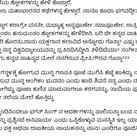
ೆಯ ಶ್ಲೋಕಗಳನ್ನು ಹೇಳಿ ಕೊಡ್ತಾರೆ,
 ಮಹಾಭಾರತದ ಕಥೆಗಳನ್ನ ಹೇಳ್ತಾರೆ. ನಾನೂ ಕೂಡಾ ಭಗವದ್ಗೀತೆಯ
ಎದ್ದಾಗ ಕರಾಗ್ರೇ ವಸತೇ, ಮಧ್ಯಾಹ್ನ ಅನ್ನಪೂರ್ಣೇ ಸದಾಪೂರ್ಣೇ, ರಾ
ಂದಂ ಹನುಮಂತಂ ಶ್ಲೋಕಗಳನ್ನು ಹೇಳಿದೀನಿ. ಬರಿ ಜೀ ಕನ್ನಡ ವಾಹಿನ
ರಿ ಹೊರತು,ನಾನು ಯಕ್ಷಗಾನ ಕಲಾವಿದೆ ಅನ್ನೋದು ಗೊತ್ತಾ? ಎಷ್ಟು
್ಲಿ ನನ್ನ ವಿಶ್ವವಿದ್ಯಾಲಯವನ್ನು ಪ್ರತಿನಿಧಿಸಿದ್ದೀನಿ ತಿಳಿದಿದೆಯಾ? 
ಾಗು ಕನ್ನಡ ಸಾಹಿತ್ಯದ ಮೇಲೆ ನನಗಿರುವ ಪ್ರೀತಿ,ಗೌರವ ಗೊತ್ತಾ???
್ಥಳಕ್ಕೆ ಹೋಗುವ ಮುನ್ನ ಗಣಪತಿ ಪೂಜೆ ಮುಗಿಸಿ ಹೆಜ್ಜೆ ಹಾಕಿದ್ದು, ನಾಟ
ುವ ಮುನ್ನ ಆಂಗಿಕಂ ಭುವನಂ ಎಂದು ಹಾಡಿ ಶಿವನೆ ಸತ್ಯ ಎಂದು
ಗಿದ್ದು, ಪೂಜಾ ಕುಣಿತ ಮಾಡುವಾಗಲೂ ಕರಗವನ್ನು,, ತಾಯಿಯ 
ಲೆಯ ಮೇಲೆ ಹೊತ್ತಿದ್ದು.
ಿಕ್ಕಂದಿನಿಂದಲೂ ಭಗತ್ ಸಿಂಗ್ ನ ಆದರ್ಶಗಳನ್ನು ಪಾಲಿಸುತ್ತಾ ಬಂ
ು ಪ್ರಶ್ನಿಸದೆ ಅನಿವಾರ್ಯ ಎಂದು ಒಪ್ಪಿಕೊಳ್ಳುವ ಮನಸ್ಥಿತಿ ಇಲ್ಲ
ಪಕ್ಷ ಅಥವಾ ರಾಜಕೀಯ ನಾಯಕನನ್ನು ನಾನು ಎಂದಿಗೂ ಪೂಜಿಸಿಲ