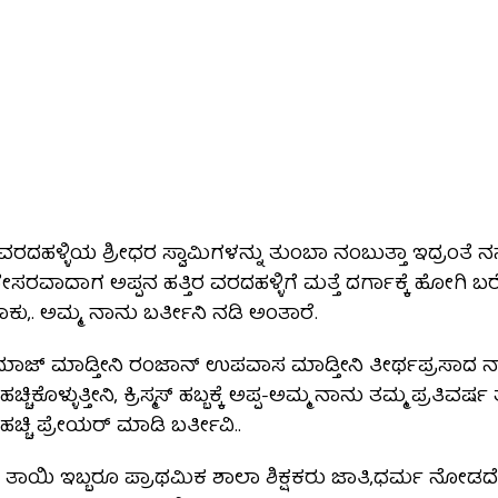
ಜಿ ವರದಹಳ್ಳಿಯ ಶ್ರೀಧರ ಸ್ವಾಮಿಗಳನ್ನು ತುಂಬಾ ನಂಬುತ್ತಾ ಇದ್ರಂತೆ
ಸರವಾದಾಗ ಅಪ್ಪನ ಹತ್ತಿರ ವರದಹಳ್ಳಿಗೆ ಮತ್ತೆ ದರ್ಗಾಕ್ಕೆ ಹೋಗಿ 
ಕು,. ಅಮ್ಮ, ನಾನು ಬರ್ತೀನಿ ನಡಿ ಅಂತಾರೆ.
ಾಜ್ ಮಾಡ್ತೀನಿ ರಂಜಾನ್ ಉಪವಾಸ ಮಾಡ್ತೀನಿ ತೀರ್ಥಪ್ರಸಾದ ನಾ
ಚಿಕೊಳ್ಳುತ್ತೀನಿ, ಕ್ರಿಸ್ಮಸ್ ಹಬ್ಬಕ್ಕೆ ಅಪ್ಪ-ಅಮ್ಮ ನಾನು ತಮ್ಮ ಪ್ರತಿವರ್
ಹಚ್ಚಿ ಪ್ರೇಯರ್ ಮಾಡಿ ಬರ್ತೀವಿ..
ೆ ತಾಯಿ ಇಬ್ಬರೂ ಪ್ರಾಥಮಿಕ ಶಾಲಾ ಶಿಕ್ಷಕರು ಜಾತಿ,ಧರ್ಮ ನೋಡದೆ 