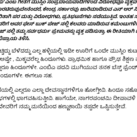
ು’ ಎಂಬ ಗೀತೆಗೆ ಮುಸ್ಲಿಂ ಸಂಪ್ರದಾಯವಾದಿಗಳಿಂದ ವಿರೋಧವೂ ವ್ಯಕ್ತವಾ
ರಟಿರುವುದೇನೆಂದರೆ, ಕೇಂದ್ರ ಸರ್ಕಾರವು ಜಾರಿಮಾಡಿರುವ ಎನ್ ಆರ್ ಸಿ 
ರಿತಾಗಿ ಪರ ಮತ್ತು ವಿರೋಧಗಳು, ಪ್ರತಿಭಟನೆಗಳು ನಡೆಯುತ್ತಿವೆ. ಇಂತಹ 
ರಿಗೆ ಅವರ ಫೇಸ್ ಬುಕ್ ಪೇಜ್ ನಲ್ಲಿ ಕೆಲವರು ಮಾಡಿರುವ ಕಮೆಂಟುಗಳಿಗೆ ಬ
ಜ್ ನಲ್ಲಿ ತಮ್ಮ ಸರ್ವಧರ್ಮ ಪ್ರೇಮವನ್ನು ವ್ಯಕ್ತ ಪಡಿಸುತ್ತಾ, ಈ ರೀತಿಯಾಗಿ 
ಿಪ್ರಾಯ ತಿಳಿಸಿ.
್ಟಿದ್ದು ಬೆಳೆದದ್ದು ಎಲ್ಲ ಹಳ್ಳಿಯಲ್ಲಿ ಇಡೀ ಊರಿಗೆ ಒಂದೇ ಮುಸ್ಲಿಂ
ಷ್ಟೇ , ಮಿಕ್ಕವರೆಲ್ಲ ಹಿಂದೂಗಳು. ಪ್ರಾಥಮಿಕ ಹಾಗೂ ಪ್ರೌಢ ಶಿಕ್ಷ
ೆಲ್ಲರೂ ಹಿಂದೂಗಳೇ. ಎಂಬಿಎ ಪದವಿ ಮುಗಿಯುವ ತನಕ ಬೆಸ್ಟ್ ಫ್ರೆ
ಹಿಂದೂಗಳೇ. ಈಗಲೂ ಸಹ.
ಯಲ್ಲಿ ಎಲ್ಲರೂ ಎಲ್ಲಾ ದೇವಸ್ಥಾನಗಳಿಗೂ ಹೋಗ್ತೀವಿ. ಹಿಂದೂ ಸ
ಳಲ್ಲಿ ಭಾಗವಹಿಸುತ್ತೀವಿ. ಹಾಗೆಯೇ, ನಾಗರಪಂಚಮಿ ದೀಪಾವಳಿ
ವರಿಗೆ ನಮ್ಮ ಮನೆಯಿಂದ ಹಣ್ಣುಕಾಯಿ ತಪ್ಪದೇ ಒಪ್ಪಿಸುತ್ತೇವೆ.