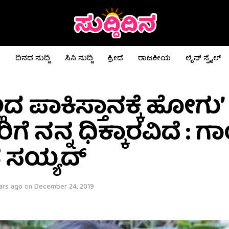
ಟ
ದಿನದ ಸುದ್ದಿ
ಸಿನಿ ಸುದ್ದಿ
ಕ್ರೀಡೆ
ರಾಜಕೀಯ
ಲೈಫ್ ಸ್ಟೈಲ್
್ಲದ ಪಾಕಿಸ್ತಾನಕ್ಕೆ ಹೋಗು’
ೆ ನನ್ನ ಧಿಕ್ಕಾರವಿದೆ : ಗ
 ಸಯ್ಯದ್
ars ago
on
December 24, 2019