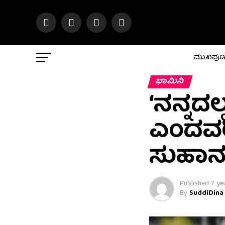
ಮುಖಪು
ಭಾಮಿನಿ
‘ನನ್ನದಲ
ಎಂದವರಿಗ
ಸುಹಾನ
Published
7 ye
By
SuddiDina