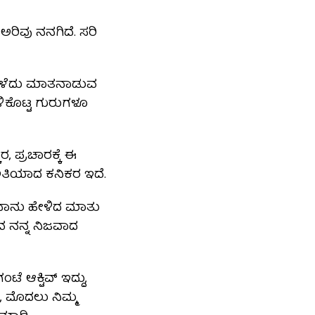
ಅರಿವು ನನಗಿದೆ. ಸರಿ
 ಎಳೆದು ಮಾತನಾಡುವ
ೇಳಿಕೊಟ್ಟ ಗುರುಗಳೂ
, ಪ್ರಚಾರಕ್ಕೆ ಈ
ಅತಿಯಾದ ಕನಿಕರ ಇದೆ.
ಗಿ ನಾನು ಹೇಳಿದ ಮಾತು
ವ ನನ್ನ ನಿಜವಾದ
ಟೆ ಆಕ್ಟಿವ್ ಇದ್ದು,
, ಮೊದಲು ನಿಮ್ಮ