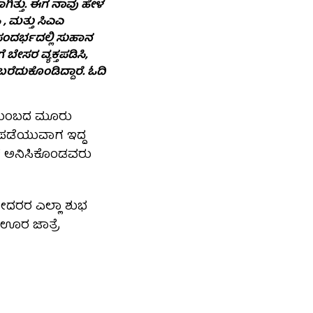
ಗಿತ್ತು. ಈಗ ನಾವು ಹೇಳ
, ಮತ್ತು ಸಿಎಎ
ಸಂದರ್ಭದಲ್ಲಿ ಸುಹಾನ
ೇಸರ ವ್ಯಕ್ತಪಡಿಸಿ,
ಬರೆದುಕೊಂಡಿದ್ದಾರೆ. ಓದಿ
 ಕುಟುಂಬದ ಮೂರು
ಣ ಪಡೆಯುವಾಗ ಇದ್ದ
ಂಡ್ ಅನಿಸಿಕೊಂಡವರು
ಹೋದರರ ಎಲ್ಲಾ ಶುಭ
 ಊರ ಜಾತ್ರೆ