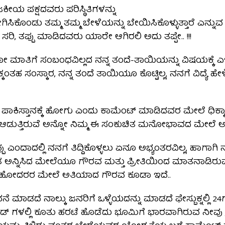
ಜಕೀಯ ಪಕ್ಷದವರು ಪರಿಸ್ಥಿತಿಗಳನ್ನು
ಕೊಂಡು ತಮ್ಮ ತಮ್ಮ ಬೇಳೆಯನ್ನು ಬೇಯಿಸಿಕೊಳ್ಳುತ್ತಾರೆ ಎನ್ನುವ 
ಸರಿ, ತಪ್ಪು ಮಾಡಿದವರು ಯಾರೇ ಆಗಿರಲಿ ಅದು ತಪ್ಪೇ.. !!!
ಮಾತಿಗೆ ಸಂಬಂಧವಿಲ್ಲದ ನನ್ನ ತಂದೆ-ತಾಯಿಯನ್ನು ವಿಷಯಕ್ಕೆ
ಕ್ಕಂತಹ ಸಂಸ್ಕಾರ, ನನ್ನ ತಂದೆ ತಾಯಿಯೂ ಕೊಟ್ಟಿಲ್ಲ, ನನಗೆ ವಿದ್ಯೆ ಹ
ದ ಪಾಕಿಸ್ತಾನಕ್ಕೆ ಹೋಗು ಎಂದು ಕಾಮೆಂಟ್ ಮಾಡಿದವರ ಮೇಲೆ ಧಿಕ್ಕಾರ
 ಆಡುತ್ತಿರುವೆ ಅನ್ನೋ ನಿಮ್ಮ ಈ ಸಂಕುಚಿತ ಮನೋಭಾವದ ಮೇಲೆ 
ಪು ಎಂದಾದಲ್ಲಿ ನನಗೆ ತಿದ್ದಿಕೊಳ್ಳಲು ಏನೂ ಅಭ್ಯಂತರವಿಲ್ಲ, ಹಾಗಾ
ಂತ ಅನ್ನಿಸಿದ ಮೇಲೆಯೂ ಗೌರವ ಮತ್ತು ಪ್ರೀತಿಯಿಂದ ಮಾತನಾಡಿರು
ಸಹೋದರರ ಮೇಲೆ ಅತಿಯಾದ ಗೌರವ ಕೂಡಾ ಇದೆ..
 ಮಾಡದೆ ನಾಲ್ಕು ಜನರಿಗೆ ಒಳ್ಳೆಯದನ್ನು ಮಾಡದೆ ಫೇಸ್ಬುಕ್ನಲ್ಲಿ 24ಗಂ
ಯಾಂಡ್ ಗಳಲ್ಲಿ ಕೂತು ಹರಟೆ ಹೊಡೆದು ಭೂಮಿಗೆ ಭಾರವಾಗಿರುವ ನೀವು 