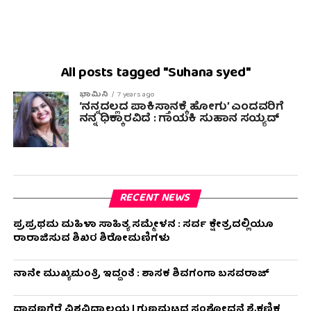
All posts tagged "Suhana syed"
ಭಾಮಿನಿ
7 years ago
‘ನನ್ನದಲ್ಲದ ಪಾಕಿಸ್ತಾನಕ್ಕೆ ಹೋಗು’ ಎಂದವರಿಗೆ
ನನ್ನ ಧಿಕ್ಕಾರವಿದೆ : ಗಾಯಕಿ‌ ಸುಹಾನ ಸಯ್ಯದ್
RECENT NEWS
ಪ್ರಪ್ರಥಮ ಮಹಿಳಾ ಸಾಹಿತ್ಯ ಸಮ್ಮೇಳನ : ಸರ್ವ ಕ್ಷೇತ್ರದಲ್ಲಿಯೂ
ರಾರಾಜಿಸುವ ಶಿಖರ ಶಿರೋಮಣಿಗಳು
ನಾನೇ ಮುಖ್ಯಮಂತ್ರಿ ಇದ್ದಂತೆ : ಶಾಸಕ ಶಿವಗಂಗಾ ಬಸವರಾಜ್
ದಾವಣಗೆರೆ ವಿಶ್ವವಿದ್ಯಾಲಯ | ಗುಣಮಟ್ಟದ ಸಂಶೋಧನೆ ಶೈಕ್ಷಣಿಕ