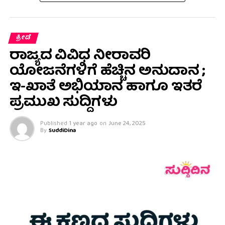
ಕ್ರೀಡೆ
ರಾಜ್ಯದ ವಿವಿಧ ನೀರಾವರಿ
ಯೋಜನೆಗಳಿಗೆ ಹೆಚ್ಚಿನ ಅನುದಾನ ;
ಇ-ಖಾತೆ ಅಭಿಯಾನ ಹಾಗೂ ಇತರೆ
‌ಪ್ರಮುಖ ಸುದ್ದಿಗಳು
Published
1 year ago
on
June 24, 2025
By
SuddiDina