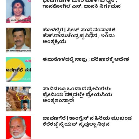
ಭಾಷೆ ಗಡಿಗಳ ಮೀರಿ ಮೊಳಗಿದ ಧ್ವನಿ ;
ಗಾನಕೋಗಿಲೆ ಎಸ್. ಜಾನಕಿ ನಿರ್ಗಮನ
ಹೊಳಲ್ಕೆರೆ | ಸ್ಪೀಚ್ ಸಂಸ್ಥೆ ಸಂಸ್ಥಾಪಕ
ಹೆಚ್.ರಾಮಚಂದ್ರಪ್ಪ ನಿಧನ ; ಇಂದು
ಅಂತ್ಯಕ್ರಿಯೆ
ಈಜುಕೊಳದಲ್ಲಿ ಸಾವು ; ಪರಿಹಾರಕ್ಕೆ ಆದೇಶ
ಸಾವಿನಲ್ಲೂ ಒಂದಾದ ಪ್ರೇಮಿಗಳು:
ಪ್ರೇಮಿಯ ಪಕ್ಕದಲ್ಲೇ ಪ್ರೇಯಸಿಯ
ಅಂತ್ಯಸಂಸ್ಕಾರ!
ದಾವಣಗೆರೆ | ಕಾಂಗ್ರೆಸ್ ನ ಹಿರಿಯ ಮುಖಂಡ
ಕೆರೆಕಟ್ಟೆ ಸೈಯದ್ ಸೈಫುಲ್ಲಾ ನಿಧನ