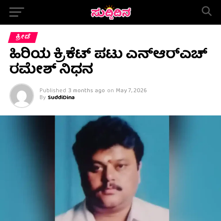
ಕ್ರೀಡೆ
ಹಿರಿಯ ಕ್ರಿಕೆಟ್ ಪಟು ಎನ್ಆರ್‌ಎಚ್
ರಮೇಶ್ ನಿಧನ
Published
3 months ago
on
May 7, 2026
By
SuddiDina