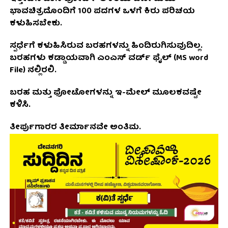
ಭಾವಚಿತ್ರದೊಂದಿಗೆ 100 ಪದಗಳ ಒಳಗೆ ಕಿರು ಪರಿಚಯ
ಕಳುಹಿಸಬೇಕು.
ಸ್ಪರ್ಧೆಗೆ ಕಳುಹಿಸಿರುವ ಬರಹಗಳನ್ನು ಹಿಂದಿರುಗಿಸುವುದಿಲ್ಲ.
ಬರಹಗಳು ಕಡ್ಡಾಯವಾಗಿ ಎಂಎಸ್ ವರ್ಡ್ ಫೈಲ್ (MS word
File) ನಲ್ಲಿರಲಿ.
ಬರಹ ಮತ್ತು ಫೋಟೋಗಳನ್ನು ಇ-ಮೇಲ್ ಮೂಲಕವಷ್ಟೇ
ಕಳಿಸಿ.
ತೀರ್ಪುಗಾರರ ತೀರ್ಮಾನವೇ ಅಂತಿಮ.