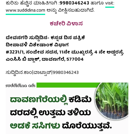
ಕುರಿತು ಹೆಚ್ಚಿನ ಮಾಹಿತಿಗಾಗಿ :
9980346243
ಹಾಗೂ
visit:
www.suddidina.com
ಅನ್ನು ವೀಕ್ಷಿಸಬಹುದಾಗಿದೆ.
ಕಚೇರಿ ವಿಳಾಸ
ದೇವನಗರಿ ಸುದ್ದಿದಿನ- ಕನ್ನಡ ದಿನ ಪತ್ರಿಕೆ
ದೀಪಾವಳಿ ವಿಶೇಷಾಂಕ ವಿಭಾಗ
#3231/1, ಸಂಜೀವ ಸದನ, 11ನೇ ಮುಖ್ಯರಸ್ತೆ, 4 ನೇ ಅಡ್ಡರಸ್ತೆ,
ಎಂಸಿಸಿ ಬಿ ಬ್ಲಾಕ್, ದಾವಣಗೆರೆ, 577004
ಸುದ್ದಿದಿನ.ಕಾಂ|ವಾಟ್ಸಾಪ್|9980346243