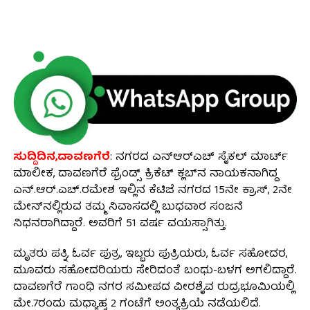
ಸುದ್ದಿದಿನ,ದಾವಣಗೆರೆ
: ನಗರದ ಎನ್ಆರ್‌ಎಚ್‌ ಸೈಕಲ್ ಮಾರ್ಟ್
ಮಾಲೀಕ, ದಾವಣಗೆರೆ ಫ್ರೆಂಡ್ಸ್ ಕ್ರಿಕೆಟ್ ಕ್ಲಬ್‌ನ ನಾಯಕನಾಗಿದ್ದ
ಎನ್.ಆರ್‌.ಎಚ್‌.ರಮೇಶ ಇಲ್ಲಿನ ಕೆಟಿಜೆ ನಗರದ 15ನೇ ಕ್ರಾಸ್‌, 2ನೇ
ಮೇನ್‌ನಲ್ಲಿರುವ ತಮ್ಮ ನಿವಾಸದಲ್ಲಿ ಬುಧವಾರ ಸಂಜನೆ
ನಿಧನರಾಗಿದ್ದಾರೆ. ಅವರಿಗೆ 51 ವರ್ಷ ವಯಸ್ಸಾಗಿತ್ತು.
ಮೃತರು ಪತ್ನಿ, ಓರ್ವ ಪುತ್ರ, ಇಬ್ಬರು ಪುತ್ರಿಯರು, ಓರ್ವ ಸಹೋದರ,
ಮೂವರು ಸಹೋದರಿಯರು ಸೇರಿದಂತೆ ಬಂಧು-ಬಳಗ ಅಗಲಿದ್ದಾರೆ.
ದಾವಣಗೆರೆ ಗಾಂಧಿ ನಗರ ಸಮೀಪದ ವೀರಶೈವ ರುದ್ರಭೂಮಿಯಲ್ಲಿ
ಮೇ.7ರಂದು ಮಧ್ಯಾಹ್ನ 2 ಗಂಟೆಗೆ ಅಂತ್ಯಕ್ರಿಯೆ ನಡೆಯಲಿದೆ.