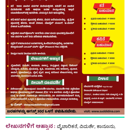
ಲೇಖನಗಳಿಗೆ ಆಹ್ವಾನ :
ವೈಚಾರಿಕತೆ, ವಿಮರ್ಶೆ, ಕಾನೂನು,