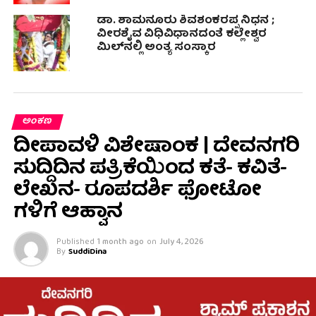
ಡಾ. ಶಾಮನೂರು ಶಿವಶಂಕರಪ್ಪ ನಿಧನ ;
ವೀರಶೈವ ವಿಧಿವಿಧಾನದಂತೆ ಕಲ್ಲೇಶ್ವರ
ಮಿಲ್‍ನಲ್ಲಿ ಅಂತ್ಯ ಸಂಸ್ಕಾರ
ಅಂಕಣ
ದೀಪಾವಳಿ ವಿಶೇಷಾಂಕ | ದೇವನಗರಿ
ಸುದ್ದಿದಿನ ಪತ್ರಿಕೆಯಿಂದ ಕತೆ- ಕವಿತೆ-
ಲೇಖನ- ರೂಪದರ್ಶಿ ಫೋಟೋ
ಗಳಿಗೆ ಆಹ್ವಾನ
Published
1 month ago
on
July 4, 2026
By
SuddiDina