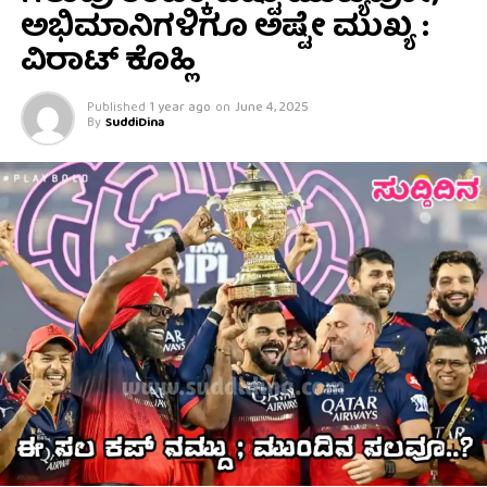
ಅಭಿಮಾನಿಗಳಿಗೂ ಅಷ್ಟೇ ಮುಖ್ಯ :
ವಿರಾಟ್ ಕೊಹ್ಲಿ
Published
1 year ago
on
June 4, 2025
By
SuddiDina