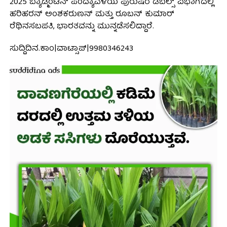
2025 ಬ್ಯಾಡ್ಮಿಂಟನ್ ಪಂದ್ಯಾವಳಿಯ ಪುರುಷರ ಡಬಲ್ಸ್ ವಿಭಾಗದಲ್ಲಿ
ಹರಿಹರನ್ ಅಂಶಕರುಣನ್ ಮತ್ತು ರೂಬನ್ ಕುಮಾರ್
ರೆಥಿನಸಬಪತಿ, ಭಾರತವನ್ನು ಮುನ್ನಡೆಸಲಿದ್ದಾರೆ.
ಸುದ್ದಿದಿನ.ಕಾಂ|ವಾಟ್ಸಾಪ್|9980346243