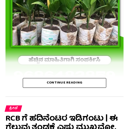
CONTINUE READING
ಕ್ರೀಡೆ
RCB ಗೆ ಹದಿನೆಂಟರ ಇಡಿಗಂಟು | ಈ
ಗೆಲುವು ತಂಡಕ್ಕೆ ಎಷ್ಟು ಮುಖ್ಯವೋ,