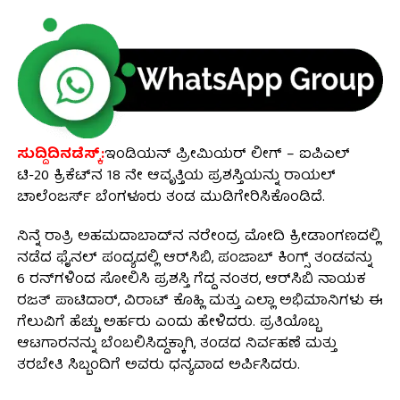
ಸುದ್ದಿದಿನಡೆಸ್ಕ್:
ಇಂಡಿಯನ್ ಪ್ರೀಮಿಯರ್ ಲೀಗ್ – ಐಪಿಎಲ್
ಟಿ-20 ಕ್ರಿಕೆಟ್‌ನ 18 ನೇ ಆವೃತ್ತಿಯ ಪ್ರಶಸ್ತಿಯನ್ನು ರಾಯಲ್
ಚಾಲೆಂಜರ್ಸ್ ಬೆಂಗಳೂರು ತಂಡ ಮುಡಿಗೇರಿಸಿಕೊಂಡಿದೆ.
ನಿನ್ನೆ ರಾತ್ರಿ ಅಹಮದಾಬಾದ್‌ನ ನರೇಂದ್ರ ಮೋದಿ ಕ್ರೀಡಾಂಗಣದಲ್ಲಿ
ನಡೆದ ಫೈನಲ್ ಪಂದ್ಯದಲ್ಲಿ ಆರ್‌ಸಿಬಿ, ಪಂಜಾಬ್ ಕಿಂಗ್ಸ್ ತಂಡವನ್ನು
6 ರನ್‌ಗಳಿಂದ ಸೋಲಿಸಿ ಪ್ರಶಸ್ತಿ ಗೆದ್ದ ನಂತರ, ಆರ್‌ಸಿಬಿ ನಾಯಕ
ರಜತ್ ಪಾಟಿದಾರ್, ವಿರಾಟ್ ಕೊಹ್ಲಿ ಮತ್ತು ಎಲ್ಲಾ ಅಭಿಮಾನಿಗಳು ಈ
ಗೆಲುವಿಗೆ ಹೆಚ್ಚು ಅರ್ಹರು ಎಂದು ಹೇಳಿದರು. ಪ್ರತಿಯೊಬ್ಬ
ಆಟಗಾರನನ್ನು ಬೆಂಬಲಿಸಿದ್ದಕ್ಕಾಗಿ, ತಂಡದ ನಿರ್ವಹಣೆ ಮತ್ತು
ತರಬೇತಿ ಸಿಬ್ಬಂದಿಗೆ ಅವರು ಧನ್ಯವಾದ ಅರ್ಪಿಸಿದರು.