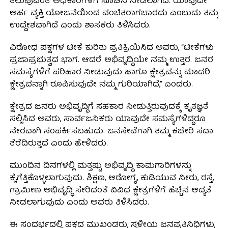
ತಲುಪುವಂತೆ ಅಧಿಕಾರಿಗಳಿಗೆ ಸೂಚನೆ ನೀಡಲಾಗಿದೆ. ಯಾವುದೇ
ಅರ್ಹ ವ್ಯಕ್ತಿ ಯೋಜನೆಯಿಂದ ವಂಚಿತರಾಗಬಾರದು ಎಂಬುದು ತಮ್ಮ
ಉದ್ದೇಶವಾಗಿದೆ ಎಂದು ಶಾಸಕರು ತಿಳಿಸಿದರು.
ವಿರೋಧ ಪಕ್ಷಗಳ ಟೀಕೆ ಕುರಿತು ಪ್ರತಿಕ್ರಿಯಿಸಿದ ಅವರು, “ಟೀಕೆಗಳು
ಪ್ರಜಾಪ್ರಭುತ್ವದ ಭಾಗ. ಆದರೆ ಅಭಿವೃದ್ಧಿಯೇ ನಮ್ಮ ಉತ್ತರ. ಜನರ
ಸಮಸ್ಯೆಗಳಿಗೆ ಪರಿಹಾರ ನೀಡುವುದು ಹಾಗೂ ಕ್ಷೇತ್ರವನ್ನು ಮಾದರಿ
ಕ್ಷೇತ್ರವನ್ನಾಗಿ ರೂಪಿಸುವುದೇ ನಮ್ಮ ಗುರಿಯಾಗಿದೆ,” ಎಂದರು.
ಕ್ಷೇತ್ರದ ಜನರು ಅಭಿವೃದ್ಧಿಗೆ ಸಹಕಾರ ನೀಡುತ್ತಿರುವುದಕ್ಕೆ ಕೃತಜ್ಞತೆ
ಸಲ್ಲಿಸಿದ ಅವರು, ಸಾರ್ವಜನಿಕರು ಯಾವುದೇ ಸಮಸ್ಯೆಗಳಿದ್ದರೂ
ನೇರವಾಗಿ ಸಂಪರ್ಕಿಸಬಹುದು. ಜನಸೇವೆಗಾಗಿ ತಮ್ಮ ಕಚೇರಿ ಸದಾ
ತೆರೆದಿರುತ್ತದೆ ಎಂದು ಹೇಳಿದರು.
ಮುಂದಿನ ದಿನಗಳಲ್ಲಿ ಮತ್ತಷ್ಟು ಅಭಿವೃದ್ಧಿ ಕಾಮಗಾರಿಗಳನ್ನು
ಕೈಗೆತ್ತಿಕೊಳ್ಳಲಾಗುವುದು. ಶಿಕ್ಷಣ, ಆರೋಗ್ಯ, ಕುಡಿಯುವ ನೀರು, ರಸ್ತೆ,
ಗ್ರಾಮೀಣ ಅಭಿವೃದ್ಧಿ ಸೇರಿದಂತೆ ವಿವಿಧ ಕ್ಷೇತ್ರಗಳಿಗೆ ಹೆಚ್ಚಿನ ಆದ್ಯತೆ
ನೀಡಲಾಗುವುದು ಎಂದು ಅವರು ತಿಳಿಸಿದರು.
ಈ ಸಂದರ್ಭದಲ್ಲಿ ಪಕ್ಷದ ಮುಖಂಡರು, ಸ್ಥಳೀಯ ಜನಪ್ರತಿನಿಧಿಗಳು,