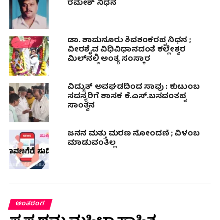
ರಮೇಶ್ ನಿಧನ
ಡಾ. ಶಾಮನೂರು ಶಿವಶಂಕರಪ್ಪ ನಿಧನ ;
ವೀರಶೈವ ವಿಧಿವಿಧಾನದಂತೆ ಕಲ್ಲೇಶ್ವರ
ಮಿಲ್‍ನಲ್ಲಿ ಅಂತ್ಯ ಸಂಸ್ಕಾರ
ವಿದ್ಯುತ್ ಅವಘಡದಿಂದ ಸಾವು : ಕುಟುಂಬ
ಸದಸ್ಯರಿಗೆ ಶಾಸಕ ಕೆ.ಎಸ್.ಬಸವಂತಪ್ಪ
ಸಾಂತ್ವನ
ಜನನ ಮತ್ತು ಮರಣ ನೋಂದಣಿ ; ವಿಳಂಬ
ಮಾಡುವಂತಿಲ್ಲ
ಅಂತರಂಗ