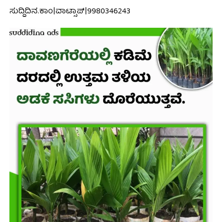
ಸುದ್ದಿದಿನ.ಕಾಂ|ವಾಟ್ಸಾಪ್|9980346243