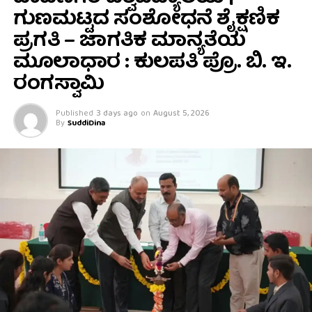
ಗುಣಮಟ್ಟದ ಸಂಶೋಧನೆ ಶೈಕ್ಷಣಿಕ
ಪ್ರಗತಿ – ಜಾಗತಿಕ ಮಾನ್ಯತೆಯ
ಮೂಲಾಧಾರ : ಕುಲಪತಿ ಪ್ರೊ. ಬಿ. ಇ.
ರಂಗಸ್ವಾಮಿ
Published
3 days ago
on
August 5, 2026
By
SuddiDina