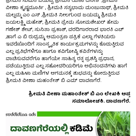
ಶ್ರೀಮತಿ ಸುಮತಿ ಜಯಪ್ಪ, ಶ್ರೀಮತಿ ಯಶಾ ದಿನೇಶ್ ,ಶ್ರೀಮತಿ
ವೀಣಾ ಕೃಷ್ಣಮೂರ್ತಿ , ಶ್ರೀಮತಿ ಸತ್ಯಭಾಮ ಮಂಜುನಾಥ್, ಶ್ರೀಮತಿ
ಮಲ್ಲಮ್ಮ ಎಂ ಎಸ್ ,ಶ್ರೀಮತಿ ನೀಲಗುಂದ ಜಯಮ್ಮ, ಶ್ರೀಮತಿ
ಜಯಲಕ್ಷ್ಮಿ ಮಹೇಶ್, ಶ್ರೀಮತಿ ಪ್ರೇಮ ಸೋಮಶೇಖರ್ ಹೇಮ
ಗಣೇಶ್ ಶೇಟ್, ಸುನಿತಾ ಪ್ರಕಾಶ್, ವರದಿಗಾರರಾದ ಭಾರತಿ ಎಚ್
,ಹಾಗೆ ಎ ಬಿ ರುದ್ರಮ್ಮ, ಆಮಂತ್ರಣ ಪತ್ರಿಕೆ ಎಲ್ಲಾ ಗೆಳತಿಯರು
ಇವರೊೊಂದಿಗೆ ಸಾಂಸ್ಕೃತಿಕ ಕಾರ್ಯಕ್ರಮಗಳನ್ನು ಕೊಡುತ್ತಿರುವ
ಎಲ್ಲ ಪ್ರತಿಭೆಗಳಿಗೂ ಹಾಗೂ ಕವಿಗೋಷ್ಠಿ ಕವಿತೆಗಳನ್ನು
ವಾಚಿಸುವವರೆಗೂ ಹಾಗೆಯೇ ಸಾಹಿತ್ಯ ರತ್ನ ಪ್ರಶಸ್ತಿ ಪ್ರಧಾನ,
ಪಡೆಯುತ್ತಿರುವ ಎಲ್ಲ ಸಹೋದರಿಯರಿಗೂ ಅಭಿನಂದನೆಗಳು ಹಾಗೆ
ಎಲ್ಲ ಮಹಿಳಾ ಮಣಿಗಳ ಆಗಮನಕ್ಕೆ ಶುಭವನ್ನು ಕೋರುತ್ತಿರುವ
ಶ್ರೀಮತಿ ವೀಣಾ ಮಹಂತೇಶ್ ಬಿ ಎಮ್ ದಾವಣಗೆರೆ.
ಶ್ರೀಮತಿ ವೀಣಾ ಮಹಾಂತೇಶ್ ಬಿ ಎಂ ಲೇಖಕಿ ಆಪ್ತ
ಸಮಾಲೋಚಕಿ. ದಾವಣಗೆರೆ.