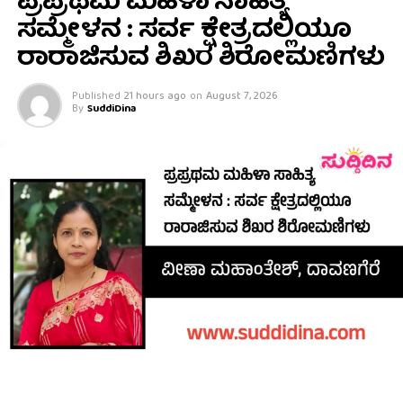
ಪ್ರಪ್ರಥಮ ಮಹಿಳಾ ಸಾಹಿತ್ಯ
ಸಮ್ಮೇಳನ : ಸರ್ವ ಕ್ಷೇತ್ರದಲ್ಲಿಯೂ
ರಾರಾಜಿಸುವ ಶಿಖರ ಶಿರೋಮಣಿಗಳು
Published
21 hours ago
on
August 7, 2026
By
SuddiDina