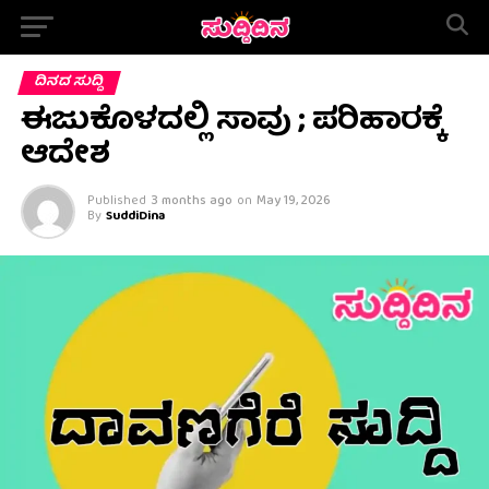
ದಿನದ ಸುದ್ದಿ
ಈಜುಕೊಳದಲ್ಲಿ ಸಾವು ; ಪರಿಹಾರಕ್ಕೆ
ಆದೇಶ
Published
3 months ago
on
May 19, 2026
By
SuddiDina