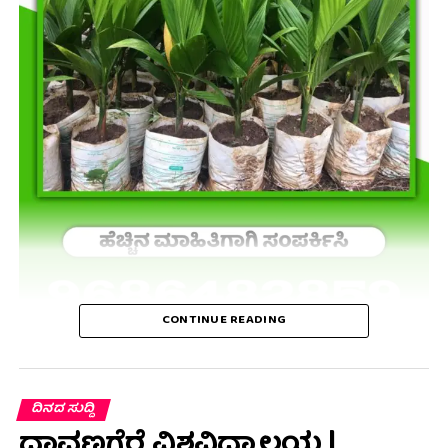
CONTINUE READING
ದಿನದ ಸುದ್ದಿ
ದಾವಣಗೆರೆ ವಿಶ್ವವಿದ್ಯಾಲಯ |