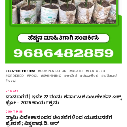
RELATED TOPICS:
COMPENSATION
DEATH
FEATURED
ORDERED
POOL
SWIMMING
ಆದೇಶ
ಈಜುಕೊಳ
ಪರಿಹಾರ
ಸಾವು
UP NEXT
ದಾವಣಗೆರೆ | ಇದೇ 22 ರಂದು ಕರ್ನಾಟಕ ಎಜುಕೇಶನ್ ಎಕ್ಸ್
ಪೋ – 2026 ಕಾರ್ಯಕ್ರಮ
DON'T MISS
ಸ್ವಾಮಿ ವಿವೇಕಾನಂದರ ಚಿಂತನೆಗಳಿಂದ ಯುವಜನತೆಗೆ
ಪ್ರೇರಣೆ ; ವಿಶ್ವನಾಥ.ಡಿ. ಅರ್