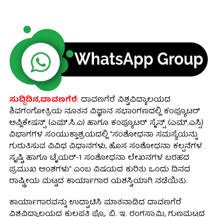
ಸುದ್ದಿದಿನ,ದಾವಣಗೆರೆ
: ದಾವಣಗೆರೆ ವಿಶ್ವವಿದ್ಯಾಲಯದ
ಶಿವಗಂಗೋತ್ರಿಯ ನೂತನ ವಿಜ್ಞಾನ ಸಭಾಂಗಣದಲ್ಲಿ ಕಂಪ್ಯೂಟರ್
ಅಪ್ಲಿಕೇಷನ್ಸ್ (ಎಮ್.ಸಿ.ಎ) ಹಾಗೂ ಕಂಪ್ಯೂಟರ್ ಸೈನ್ಸ್ (ಎಮ್.ಎಸ್ಸಿ)
ವಿಭಾಗಗಳ ಸಂಯುಕ್ತಾಶ್ರಯದಲ್ಲಿ “ಸಂಶೋಧನಾ ಸಮಸ್ಯೆಯನ್ನು
ಗುರುತಿಸುವ ವಿವಿಧ ವಿಧಾನಗಳು, ಹೊಸ ಸಂಶೋಧನಾ ಕಲ್ಪನೆಗಳ
ಸೃಷ್ಟಿ ಹಾಗೂ ಟೈಯರ್-1 ಸಂಶೋಧನಾ ಲೇಖನಗಳ ಬರಹದ
ಪ್ರಮುಖ ಅಂಶಗಳು” ಎಂಬ ವಿಷಯದ ಕುರಿತು ಒಂದು ದಿನದ
ರಾಷ್ಟ್ರೀಯ ಮಟ್ಟದ ಕಾರ್ಯಾಗಾರ ಯಶಸ್ವಿಯಾಗಿ ನಡೆಯಿತು.
ಕಾರ್ಯಾಗಾರವನ್ನು ಉದ್ಘಾಟಿಸಿ ಮಾತನಾಡಿದ ದಾವಣಗೆರೆ
ವಿಶ್ವವಿದ್ಯಾಲಯದ ಕುಲಪತಿ ಪ್ರೊ. ಬಿ. ಇ. ರಂಗಸ್ವಾಮಿ, ಗುಣಮಟ್ಟದ