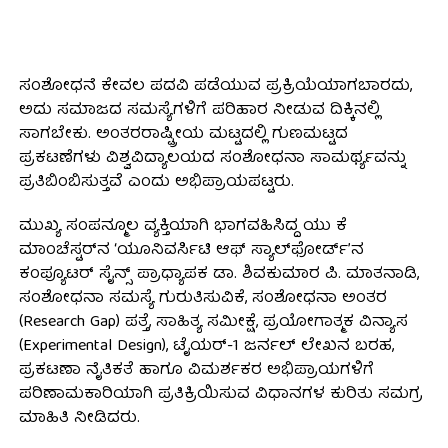
ಸಂಶೋಧನೆ ಕೇವಲ ಪದವಿ ಪಡೆಯುವ ಪ್ರಕ್ರಿಯೆಯಾಗಬಾರದು,
ಅದು ಸಮಾಜದ ಸಮಸ್ಯೆಗಳಿಗೆ ಪರಿಹಾರ ನೀಡುವ ದಿಕ್ಕಿನಲ್ಲಿ
ಸಾಗಬೇಕು. ಅಂತರರಾಷ್ಟ್ರೀಯ ಮಟ್ಟದಲ್ಲಿ ಗುಣಮಟ್ಟದ
ಪ್ರಕಟಣೆಗಳು ವಿಶ್ವವಿದ್ಯಾಲಯದ ಸಂಶೋಧನಾ ಸಾಮರ್ಥ್ಯವನ್ನು
ಪ್ರತಿಬಿಂಬಿಸುತ್ತವೆ ಎಂದು ಅಭಿಪ್ರಾಯಪಟ್ಟರು.
ಮುಖ್ಯ ಸಂಪನ್ಮೂಲ ವ್ಯಕ್ತಿಯಾಗಿ ಭಾಗವಹಿಸಿದ್ದ ಯು ಕೆ
ಮಾಂಚೆಸ್ಟರ್‌ನ ‘ಯೂನಿವರ್ಸಿಟಿ ಆಫ್ ಸ್ಯಾಲ್‌ಫೋರ್ಡ್’ನ
ಕಂಪ್ಯೂಟರ್ ಸೈನ್ಸ್ ಪ್ರಾಧ್ಯಾಪಕ ಡಾ. ಶಿವಕುಮಾರ ಪಿ. ಮಾತನಾಡಿ,
ಸಂಶೋಧನಾ ಸಮಸ್ಯೆ ಗುರುತಿಸುವಿಕೆ, ಸಂಶೋಧನಾ ಅಂತರ
(Research Gap) ಪತ್ತೆ, ಸಾಹಿತ್ಯ ಸಮೀಕ್ಷೆ, ಪ್ರಯೋಗಾತ್ಮಕ ವಿನ್ಯಾಸ
(Experimental Design), ಟೈಯರ್-1 ಜರ್ನಲ್ ಲೇಖನ ಬರಹ,
ಪ್ರಕಟಣಾ ನೈತಿಕತೆ ಹಾಗೂ ವಿಮರ್ಶಕರ ಅಭಿಪ್ರಾಯಗಳಿಗೆ
ಪರಿಣಾಮಕಾರಿಯಾಗಿ ಪ್ರತಿಕ್ರಿಯಿಸುವ ವಿಧಾನಗಳ ಕುರಿತು ಸಮಗ್ರ
ಮಾಹಿತಿ ನೀಡಿದರು.