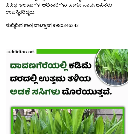
ವಿವಿಧ ಇಲಾಖೆಗಳ ಅಧಿಕಾರಿಗಳು ಹಾಗೂ ಸಾರ್ವಜನಿಕರು
ಉಪಸ್ಥಿತರಿದ್ದರು.
ಸುದ್ದಿದಿನ.ಕಾಂ|ವಾಟ್ಸಾಪ್|9980346243