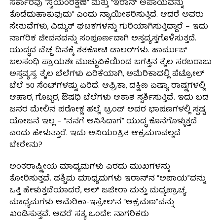
ಸರ್ಕಾರವು “ಸ್ವಯಂರಕ್ಷಣೆ” ಮತ್ತು “ಇರಾನ್ ಅಪಾಯವನ್ನು
ತೊಡೆದುಹಾಕುವುದು” ಎಂದು ನ್ಯಾಯೀಕರಿಸುತ್ತಿದೆ. ಆದರೆ ಅವರು
ಸೇತುವೆಗಳು, ವಿದ್ಯುತ್ ಘಟಕಗಳನ್ನು ಗುರಿಯಾಗಿಸುತ್ತಿದ್ದಾರೆ – ಇದು
ನಾಗರಿಕ ಜೀವನವನ್ನು ಸಂಪೂರ್ಣವಾಗಿ ಅಸ್ತವ್ಯಸ್ತಗೊಳಿಸುತ್ತದೆ.
ಯುದ್ಧದ ವೆಚ್ಚ ದಿನಕ್ಕೆ ಶತಕೋಟಿ ಡಾಲರ್‌ಗಳು. ಹಾರ್ಮುಜ್
ಜಲಸಂಧಿ ಪ್ರಾಯಶಃ ಮುಚ್ಚುವಿಕೆಯಿಂದ ಜಗತ್ತಿನ ತೈಲ ಸರಬರಾಜು
ಅಸ್ತವ್ಯಸ್ತ. ತೈಲ ಬೆಲೆಗಳು ಏರಿಕೆಯಾಗಿ, ಅಮೆರಿಕಾದಲ್ಲಿ ಪೆಟ್ರೋಲ್
ಬೆಲೆ 50 ಸೆಂಟ್‌ಗಳಷ್ಟು ಏರಿದೆ. ಆಫ್ರಿಕಾ, ದಕ್ಷಿಣ ಏಷ್ಯಾ ರಾಷ್ಟ್ರಗಳಲ್ಲಿ
ಆಹಾರ, ಗೊಬ್ಬರ, ಔಷಧಿ ಬೆಲೆಗಳು ಆಕಾಶ ಸ್ಪರ್ಶಿಸುತ್ತಿವೆ. ಇದು ಬಡ
ಜನರ ಮೇಲಿನ ಪರೋಕ್ಷ ಹಲ್ಲೆ. ಟ್ರಂಪ್ ಅವರ ಭಾಷಣಗಳಲ್ಲಿ ಸ್ಪಷ್ಟ
ಯೋಜನೆ ಇಲ್ಲ – “ನನಗೆ ಅನಿಸಿದಾಗ” ಯುದ್ಧ ಕೊನೆಗೊಳ್ಳುತ್ತದೆ
ಎಂದು ಹೇಳುತ್ತಾರೆ. ಇದು ಅನಿಯಂತ್ರಿತ ಆಕ್ರಮಣವಲ್ಲದೆ
ಬೇರೇನು?
ಅಂತರಾಷ್ಟ್ರೀಯ ಮಾಧ್ಯಮಗಳು ಎರಡು ಮುಖಗಳನ್ನು
ತೋರಿಸುತ್ತವೆ. ಪಶ್ಚಿಮ ಮಾಧ್ಯಮಗಳು ಇರಾನ್‌ನ “ಅಪಾಯ”ವನ್ನು
ಒತ್ತಿ ಹೇಳುತ್ತವೆಯಾದರೆ, ಅಲ್ ಜಜೀರಾ ಮತ್ತು ಮಧ್ಯಪ್ರಾಚ್ಯ
ಮಾಧ್ಯಮಗಳು ಅಮೆರಿಕಾ-ಇಸ್ರೇಲ್‌ನ “ಆಕ್ರಮಣ”ವನ್ನು
ಖಂಡಿಸುತ್ತವೆ. ಆದರೆ ಸತ್ಯ ಒಂದೇ: ನಾಗರಿಕರು