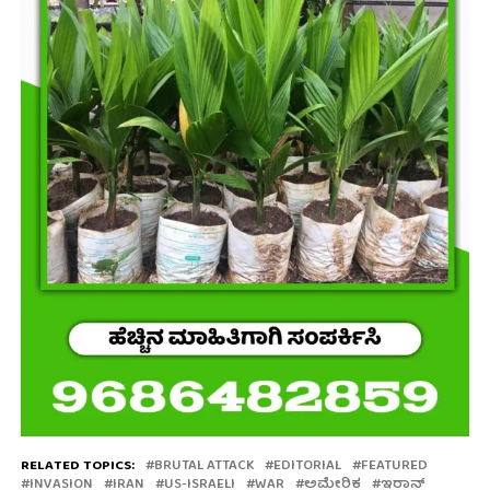
RELATED TOPICS:
BRUTAL ATTACK
EDITORIAL
FEATURED
INVASION
IRAN
US-ISRAELI
WAR
ಅಮೇರಿಕ
ಇರಾನ್