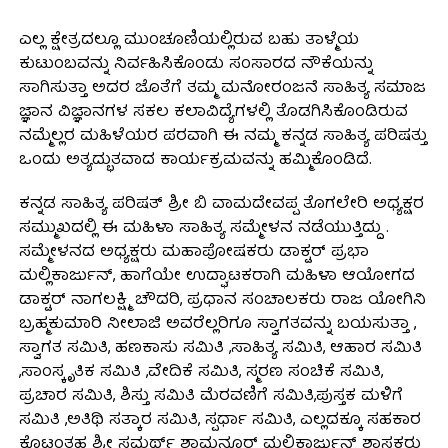
ಎಲ್ಲ ಕ್ಷೇತ್ರದಲ್ಲೂ ಮುಂಚೂಣಿಯಲ್ಲಿರುವ ಬಹು ತಾಳ್ಮೆಯ
ಕುಟುಂಬವನ್ನು ನಿರ್ವಹಿಸಿಕೊಂಡು ಸಂಸಾರದ ನೌಕೆಯನ್ನು
ಸಾಗಿಸುತ್ತಾ ಅದರ ಜೊತೆಗೆ ತಮ್ಮ ಮನೋರಂಜನೆ ಸಾಹಿತ್ಯ ಸಮಾಜ
ಜ್ಞಾನ ವಿಜ್ಞಾನಗಳ ಸಕಲ ಕಲಾವಿದ್ಯೆಗಳಲ್ಲಿ ತೊಡಗಿಸಿಕೊಂಡಿರುವ
ನಮ್ಮೆಲ್ಲರ ಮಹಿಳೆಯರ ಪರವಾಗಿ ಈ ನಮ್ಮ ಕನ್ನಡ ಸಾಹಿತ್ಯ ಪರಿಷತ್ತು
ಒಂದು ಅತ್ಯದ್ಭುತವಾದ ಕಾರ್ಯಕ್ರಮವನ್ನು ಹಮ್ಮಿಕೊಂಡಿದೆ.
ಕನ್ನಡ ಸಾಹಿತ್ಯ ಪರಿಷತ್ ಶ್ರೀ ಬಿ ವಾಮದೇವಪ್ಪ ತೊಗಲೇರಿ ಅಧ್ಯಕ್ಷರ
ಸಮ್ಮುಖದಲ್ಲಿ ಈ ಮಹಿಳಾ ಸಾಹಿತ್ಯ ಸಮ್ಮೇಳನ ನಡೆಯುತ್ತಿದ್ದು .
ಸಮ್ಮೇಳನದ ಅಧ್ಯಕ್ಷರು ಮಹಾಪೋಷಕರು ಡಾಕ್ಟರ್ ಪ್ರಭಾ
ಮಲ್ಲಿಕಾರ್ಜುನ್, ಹಾಗೆಯೇ ಉದ್ಘಾಟಕರಾಗಿ ಮಹಿಳಾ ಆಯೋಗದ
ಡಾಕ್ಟರ್ ನಾಗಲಕ್ಷ್ಮಿ ಚೌದರಿ, ಪ್ರಧಾನ ಸಂಚಾಲಕರು ರಾಜ ಯೋಗಿನಿ
ಬ್ರಹ್ಮಕುಮಾರಿ ನೀಲಾಜಿ ಅವರೆಲ್ಲರಿಗೂ ಸ್ವಾಗತವನ್ನು ಬಯಸುತ್ತಾ ,
ಸ್ವಾಗತ ಸಮಿತಿ, ಹಣಕಾಸು ಸಮಿತಿ ,ಸಾಹಿತ್ಯ ಸಮಿತಿ, ಆಹಾರ ಸಮಿತಿ
,ಸಾಂಸ್ಕೃತಿಕ ಸಮಿತಿ ,ವೇದಿಕೆ ಸಮಿತಿ, ಸ್ಮರಣ ಸಂಚಿಕೆ ಸಮಿತಿ,
ಪ್ರಚಾರ ಸಮಿತಿ, ಶಿಸ್ತು ಸಮಿತಿ ಮೆರವಣಿಗೆ ಸಮಿತಿ,ಪುಸ್ತಕ ಮಳಿಗೆ
ಸಮಿತಿ ,ಅತಿಥಿ ಸತ್ಕಾರ ಸಮಿತಿ, ಸ್ಪರ್ಧಾ ಸಮಿತಿ, ಎಲ್ಲದಕ್ಕೂ ಸಹಕಾರ
ಕೊಟ್ಟಂತಹ ಶ್ರೀ ಸಮರ್ಥ್ ಶಾಮನೂರ್ ಮಲ್ಲಿಕಾರ್ಜುನ್ ಶಾಸಕರು