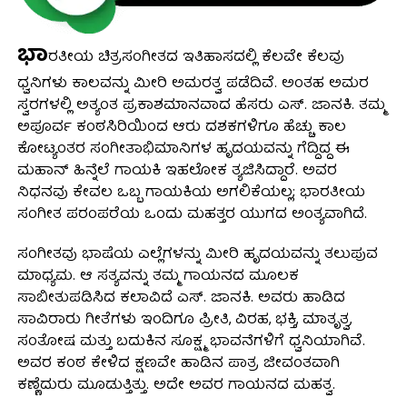
ಭಾ
ರತೀಯ ಚಿತ್ರಸಂಗೀತದ ಇತಿಹಾಸದಲ್ಲಿ ಕೆಲವೇ ಕೆಲವು
ಧ್ವನಿಗಳು ಕಾಲವನ್ನು ಮೀರಿ ಅಮರತ್ವ ಪಡೆದಿವೆ. ಅಂತಹ ಅಮರ
ಸ್ವರಗಳಲ್ಲಿ ಅತ್ಯಂತ ಪ್ರಕಾಶಮಾನವಾದ ಹೆಸರು ಎಸ್. ಜಾನಕಿ. ತಮ್ಮ
ಅಪೂರ್ವ ಕಂಠಸಿರಿಯಿಂದ ಆರು ದಶಕಗಳಿಗೂ ಹೆಚ್ಚು ಕಾಲ
ಕೋಟ್ಯಂತರ ಸಂಗೀತಾಭಿಮಾನಿಗಳ ಹೃದಯವನ್ನು ಗೆದ್ದಿದ್ದ ಈ
ಮಹಾನ್ ಹಿನ್ನೆಲೆ ಗಾಯಕಿ ಇಹಲೋಕ ತ್ಯಜಿಸಿದ್ದಾರೆ. ಅವರ
ನಿಧನವು ಕೇವಲ ಒಬ್ಬ ಗಾಯಕಿಯ ಅಗಲಿಕೆಯಲ್ಲ; ಭಾರತೀಯ
ಸಂಗೀತ ಪರಂಪರೆಯ ಒಂದು ಮಹತ್ತರ ಯುಗದ ಅಂತ್ಯವಾಗಿದೆ.
ಸಂಗೀತವು ಭಾಷೆಯ ಎಲ್ಲೆಗಳನ್ನು ಮೀರಿ ಹೃದಯವನ್ನು ತಲುಪುವ
ಮಾಧ್ಯಮ. ಆ ಸತ್ಯವನ್ನು ತಮ್ಮ ಗಾಯನದ ಮೂಲಕ
ಸಾಬೀತುಪಡಿಸಿದ ಕಲಾವಿದೆ ಎಸ್. ಜಾನಕಿ. ಅವರು ಹಾಡಿದ
ಸಾವಿರಾರು ಗೀತೆಗಳು ಇಂದಿಗೂ ಪ್ರೀತಿ, ವಿರಹ, ಭಕ್ತಿ, ಮಾತೃತ್ವ,
ಸಂತೋಷ ಮತ್ತು ಬದುಕಿನ ಸೂಕ್ಷ್ಮ ಭಾವನೆಗಳಿಗೆ ಧ್ವನಿಯಾಗಿವೆ.
ಅವರ ಕಂಠ ಕೇಳಿದ ಕ್ಷಣವೇ ಹಾಡಿನ ಪಾತ್ರ ಜೀವಂತವಾಗಿ
ಕಣ್ಣೆದುರು ಮೂಡುತ್ತಿತ್ತು. ಅದೇ ಅವರ ಗಾಯನದ ಮಹತ್ವ.