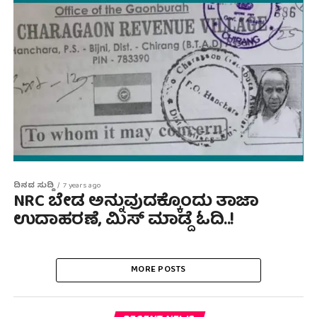
ದಿನದ ಸುದ್ದಿ
7 years ago
NRC ಬೇಡ ಅನ್ನುವುದಕ್ಕೊಂದು ತಾಜಾ
ಉದಾಹರಣೆ, ಮಿಸ್ ಮಾಡ್ದೆ ಓದಿ..!
MORE POSTS