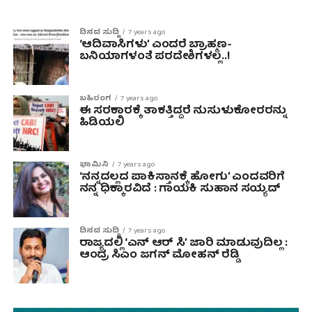
ದಿನದ ಸುದ್ದಿ
7 years ago
‘ಆದಿವಾಸಿಗಳು’ ಎಂದರೆ ಬ್ರಾಹ್ಮಣ-
ಬನಿಯಾಗಳಂತೆ ಪರದೇಶಿಗಳಲ್ಲ..!
ಬಹಿರಂಗ
7 years ago
ಈ ಸರಕಾರಕ್ಕೆ ತಾಕತ್ತಿದ್ದರೆ ನುಸುಳುಕೋರರನ್ನು
ಹಿಡಿಯಲಿ
ಭಾಮಿನಿ
7 years ago
‘ನನ್ನದಲ್ಲದ ಪಾಕಿಸ್ತಾನಕ್ಕೆ ಹೋಗು’ ಎಂದವರಿಗೆ
ನನ್ನ ಧಿಕ್ಕಾರವಿದೆ : ಗಾಯಕಿ‌ ಸುಹಾನ ಸಯ್ಯದ್
ದಿನದ ಸುದ್ದಿ
7 years ago
ರಾಜ್ಯದಲ್ಲಿ ‘ಎನ್ ಆರ್ ಸಿ’ ಜಾರಿ ಮಾಡುವುದಿಲ್ಲ :
ಆಂದ್ರ ಸಿಎಂ ಜಗನ್ ಮೋಹನ್ ರೆಡ್ಡಿ