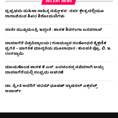
RECENT NEWS
ಪ್ರಪ್ರಥಮ ಮಹಿಳಾ ಸಾಹಿತ್ಯ ಸಮ್ಮೇಳನ : ಸರ್ವ ಕ್ಷೇತ್ರದಲ್ಲಿಯೂ
ರಾರಾಜಿಸುವ ಶಿಖರ ಶಿರೋಮಣಿಗಳು
ನಾನೇ ಮುಖ್ಯಮಂತ್ರಿ ಇದ್ದಂತೆ : ಶಾಸಕ ಶಿವಗಂಗಾ ಬಸವರಾಜ್
ದಾವಣಗೆರೆ ವಿಶ್ವವಿದ್ಯಾಲಯ | ಗುಣಮಟ್ಟದ ಸಂಶೋಧನೆ ಶೈಕ್ಷಣಿಕ
ಪ್ರಗತಿ – ಜಾಗತಿಕ ಮಾನ್ಯತೆಯ ಮೂಲಾಧಾರ : ಕುಲಪತಿ ಪ್ರೊ. ಬಿ. ಇ.
ರಂಗಸ್ವಾಮಿ
ಮಾಯಕೊಂಡ ಶಾಸಕ ಕೆ.ಎಸ್. ಬಸವಂತಪ್ಪ ಸಚಿವರಾಗಿ ಆಯ್ಕೆ:
ದಾವಣಗೆರೆಯಲ್ಲಿ ಸಂಭ್ರಮ ಆಚರಣೆ
ಡಾ. ಪ್ರೀತಿ ಅವರಿಗೆ ‘ಪರಮ್ ಭೂಷಣ್ ನ್ಯಾಷನಲ್ ಎಕ್ಸಲೆನ್ಸ್
ಅವಾರ್ಡ್