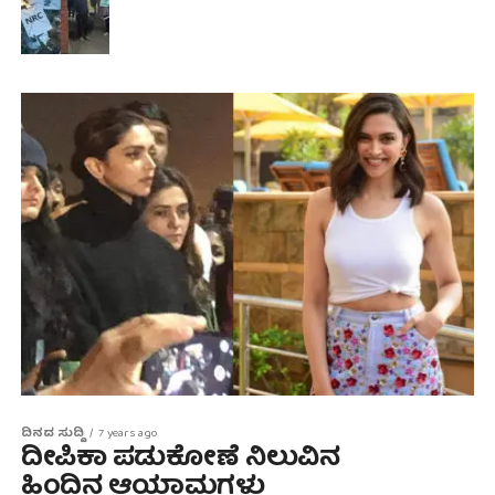
ದಿನದ ಸುದ್ದಿ
7 years ago
ದೀಪಿಕಾ ಪಡುಕೋಣೆ ನಿಲುವಿನ
ಹಿಂದಿನ ಆಯಾಮಗಳು