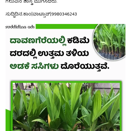
ಗೆಲುವಿನ ಶಾಸ್ತ್ರ ಮುಗಿಸಿದರು.
ಸುದ್ದಿದಿನ.ಕಾಂ|ವಾಟ್ಸಾಪ್|9980346243