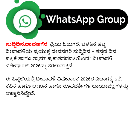
ಸುದ್ದಿದಿನ,ದಾವಣಗೆರೆ
: ಪ್ರಿಯ ಓದುಗರೆ, ಬೆಳಕಿನ ಹಬ್ಬ
ದೀಪಾವಳಿಯ ಪ್ರಯುಕ್ತ ದೇವನಗರಿ ಸುದ್ದಿದಿನ – ಕನ್ನಡ ದಿನ
ಪತ್ರಿಕೆ ಹಾಗೂ ಶ್ಯಾಮ್ ಪ್ರಕಾಶನದವತಿಯಿಂದ ‘ ದೀಪಾವಳಿ
ವಿಶೇಷಾಂಕ’-2026ನ್ನು ತರಲಾಗುತ್ತಿದೆ.
ಈ‌ ಹಿನ್ನೆಲೆಯಲ್ಲಿ ದೀಪಾವಳಿ ವಿಷೇಶಾಂಕ 2026ರ ವಿಭಾಗಕ್ಕೆ ಕತೆ,
ಕವಿತೆ ಹಾಗೂ ಲೇಖನ ಹಾಗೂ ರೂಪದರ್ಶಿಗಳ ಛಾಯಾಚಿತ್ರಗಳನ್ನು
ಆಹ್ವಾನಿಸಿದ್ದೇವೆ.