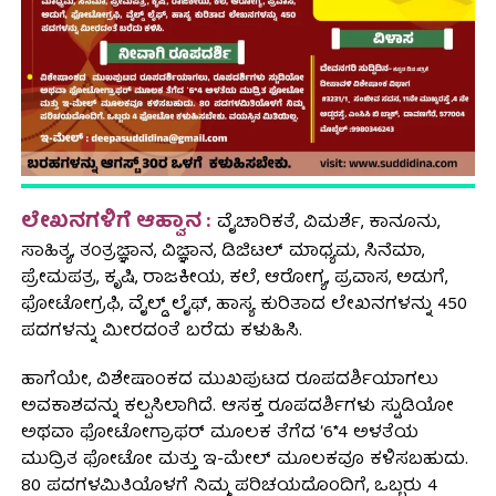
ಲೇಖನಗಳಿಗೆ ಆಹ್ವಾನ :
ವೈಚಾರಿಕತೆ, ವಿಮರ್ಶೆ, ಕಾನೂನು,
ಸಾಹಿತ್ಯ, ತಂತ್ರಜ್ಞಾನ, ವಿಜ್ಞಾನ, ಡಿಜಿಟಲ್ ಮಾಧ್ಯಮ, ಸಿನೆಮಾ,
ಪ್ರೇಮಪತ್ರ, ಕೃಷಿ, ರಾಜಕೀಯ, ಕಲೆ, ಆರೋಗ್ಯ, ಪ್ರವಾಸ, ಅಡುಗೆ,
ಫೋಟೋಗ್ರಫಿ, ವೈಲ್ಡ್ ಲೈಫ್, ಹಾಸ್ಯ ಕುರಿತಾದ ಲೇಖನಗಳನ್ನು 450
ಪದಗಳನ್ನು ಮೀರದಂತೆ ಬರೆದು ಕಳುಹಿಸಿ.
ಹಾಗೆಯೇ, ವಿಶೇಷಾಂಕದ ಮುಖಪುಟದ ರೂಪದರ್ಶಿಯಾಗಲು
ಅವಕಾಶವನ್ನು ಕಲ್ಪಸಿಲಾಗಿದೆ. ಆಸಕ್ತ ರೂಪದರ್ಶಿಗಳು ಸ್ಟುಡಿಯೋ
ಅಥವಾ ಫೋಟೋಗ್ರಾಫರ್ ಮೂಲಕ ತೆಗೆದ ‘6*4 ಅಳತೆಯ
ಮುದ್ರಿತ ಫೋಟೋ ಮತ್ತು ಇ-ಮೇಲ್ ಮೂಲಕವೂ ಕಳಿಸಬಹುದು.
80 ಪದಗಳಮಿತಿಯೊಳಗೆ ನಿಮ್ಮ ಪರಿಚಯದೊಂದಿಗೆ, ಒಬ್ಬರು 4