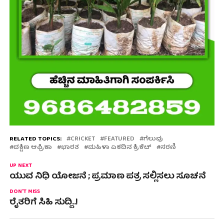
RELATED TOPICS:
CRICKET
FEATURED
ಗೆಲುವು
ದಕ್ಷಿಣ ಆಫ್ರಿಕಾ
ಭಾರತ
ಮಹಿಳಾ ಏಕದಿನ ಕ್ರಿಕೆಟ್
ಸರಣಿ
UP NEXT
ಯುವ ನಿಧಿ ಯೋಜನೆ ; ಪ್ರಮಾಣ ಪತ್ರ ಸಲ್ಲಿಸಲು ಸೂಚನೆ
DON'T MISS
ರೈತರಿಗೆ ಸಿಹಿ ಸುದ್ದಿ..!