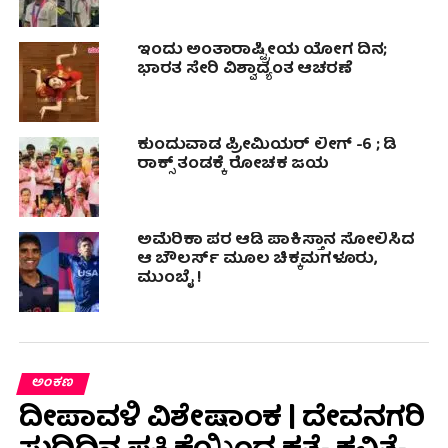
ಇಂದು ಅಂತಾರಾಷ್ಟ್ರೀಯ ಯೋಗ ದಿನ;
ಭಾರತ ಸೇರಿ ವಿಶ್ವಾದ್ಯಂತ ಆಚರಣೆ
ಕುಂದುವಾಡ ಪ್ರೀಮಿಯರ್ ಲೀಗ್ -6 ; ಡಿ
ರಾಕ್ಸ್ ತಂಡಕ್ಕೆ ರೋಚಕ ಜಯ
ಅಮೆರಿಕಾ ಪರ ಆಡಿ ಪಾಕಿಸ್ತಾನ ಸೋಲಿಸಿದ
ಆ ಬೌಲರ್ಸ್ ಮೂಲ ಚಿಕ್ಕಮಗಳೂರು,
ಮುಂಬೈ !
ಅಂಕಣ
ದೀಪಾವಳಿ ವಿಶೇಷಾಂಕ | ದೇವನಗರಿ