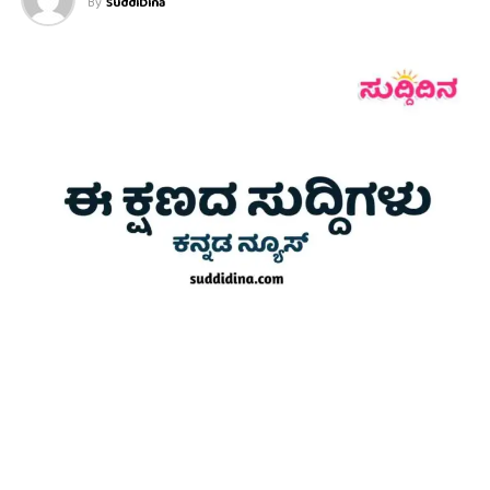
By
SuddiDina