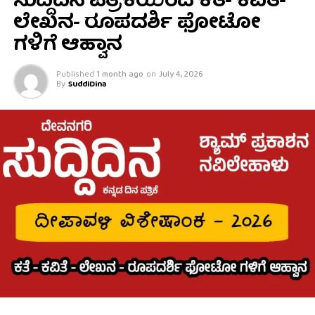
ಸುದ್ದಿದಿನ ಪತ್ರಿಕೆಯಿಂದ ಕತೆ- ಕವಿತೆ-
ಲೇಖನ- ರೂಪದರ್ಶಿ ಫೋಟೋ
ಗಳಿಗೆ ಆಹ್ವಾನ
Published
1 month ago
on
July 4, 2026
By
SuddiDina