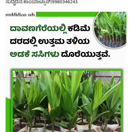
ಸುದ್ದಿದಿನ.ಕಾಂ|ವಾಟ್ಸಾಪ್|9980346243