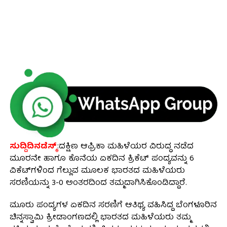
ಸುದ್ದಿದಿನಡೆಸ್ಕ್
:ದಕ್ಷಿಣ ಆಫ್ರಿಕಾ ಮಹಿಳೆಯರ ವಿರುದ್ಧ ನಡೆದ
ಮೂರನೇ ಹಾಗೂ ಕೊನೆಯ ಏಕದಿನ ಕ್ರಿಕೆಟ್ ಪಂದ್ಯವನ್ನು 6
ವಿಕೆಟ್‌ಗಳಿಂದ ಗೆಲ್ಲುವ ಮೂಲಕ ಭಾರತದ ಮಹಿಳೆಯರು
ಸರಣಿಯನ್ನು 3-0 ಅಂತರದಿಂದ ತಮ್ಮದಾಗಿಸಿಕೊಂಡಿದ್ದಾರೆ.
ಮೂರು ಪಂದ್ಯಗಳ ಏಕದಿನ ಸರಣಿಗೆ ಆತಿಥ್ಯ ವಹಿಸಿದ್ದ ಬೆಂಗಳೂರಿನ
ಚಿನ್ನಸ್ವಾಮಿ ಕ್ರೀಡಾಂಗಣದಲ್ಲಿ ಭಾರತದ ಮಹಿಳೆಯರು ತಮ್ಮ