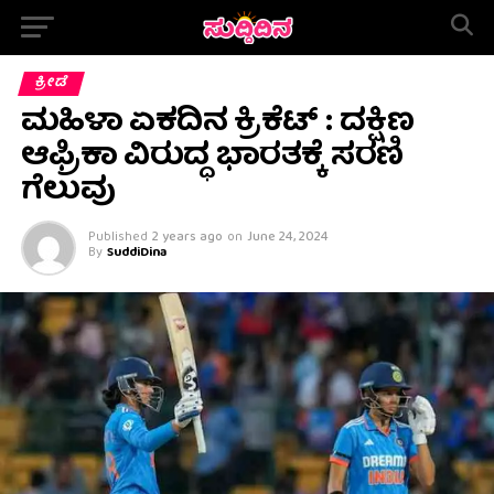
ಕ್ರೀಡೆ
ಮಹಿಳಾ ಏಕದಿನ ಕ್ರಿಕೆಟ್ : ದಕ್ಷಿಣ
ಆಫ್ರಿಕಾ ವಿರುದ್ಧ ಭಾರತಕ್ಕೆ ಸರಣಿ
ಗೆಲುವು
Published
2 years ago
on
June 24, 2024
By
SuddiDina