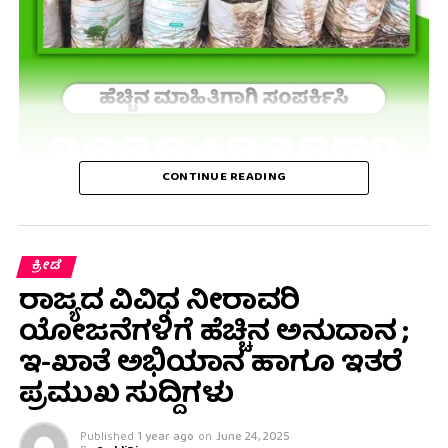
CONTINUE READING
ಕ್ರೀಡೆ
ರಾಜ್ಯದ ವಿವಿಧ ನೀರಾವರಿ
ಯೋಜನೆಗಳಿಗೆ ಹೆಚ್ಚಿನ ಅನುದಾನ ;
ಇ-ಖಾತೆ ಅಭಿಯಾನ ಹಾಗೂ ಇತರೆ
‌ಪ್ರಮುಖ ಸುದ್ದಿಗಳು
Published
1 year ago
on
June 24, 2025