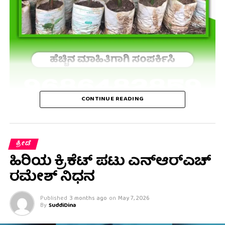
CONTINUE READING
ಕ್ರೀಡೆ
ಹಿರಿಯ ಕ್ರಿಕೆಟ್ ಪಟು ಎನ್ಆರ್‌ಎಚ್
ರಮೇಶ್ ನಿಧನ
Published
3 months ago
on
May 7, 2026
By
SuddiDina