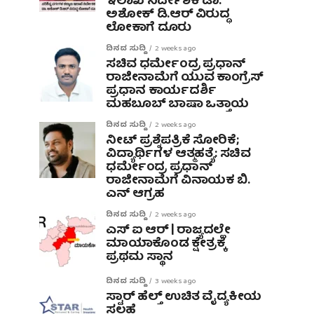
ಇಲಾಖೆ ನಿರ್ದೇಶಕ ಡಾ.
ಅಶೋಕ್ ಡಿ.ಆರ್ ವಿರುದ್ಧ
ಲೋಕಾಗೆ ದೂರು
ದಿನದ ಸುದ್ದಿ
2 weeks ago
ಸಚಿವ ಧರ್ಮೇಂದ್ರ ಪ್ರಧಾನ್
ರಾಜೀನಾಮೆಗೆ ಯುವ ಕಾಂಗ್ರೆಸ್
ಪ್ರಧಾನ ಕಾರ್ಯದರ್ಶಿ
ಮಹಬೂಬ್ ಬಾಷಾ ಒತ್ತಾಯ
ದಿನದ ಸುದ್ದಿ
2 weeks ago
ನೀಟ್ ಪ್ರಶ್ನೆಪತ್ರಿಕೆ ಸೋರಿಕೆ;
ವಿದ್ಯಾರ್ಥಿಗಳ ಆತ್ಮಹತ್ಯೆ: ಸಚಿವ
ಧರ್ಮೇಂದ್ರ ಪ್ರಧಾನ್‌
ರಾಜೀನಾಮೆಗೆ ವಿನಾಯಕ ಬಿ.
ಎನ್ ಆಗ್ರಹ
ದಿನದ ಸುದ್ದಿ
2 weeks ago
ಎಸ್ ಐ ಆರ್ | ರಾಜ್ಯದಲ್ಲೇ
ಮಾಯಾಕೊಂಡ ಕ್ಷೇತ್ರಕ್ಕೆ
ಪ್ರಥಮ ಸ್ಥಾನ
ದಿನದ ಸುದ್ದಿ
3 weeks ago
ಸ್ಟಾರ್ ಹೆಲ್ತ್ ಉಚಿತ ವೈದ್ಯಕೀಯ
ಸಲಹೆ