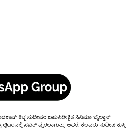
ಾದಶಾಷ್’ ಕಿಚ್ಚ ಸುದೀಪರ ಬಹುನಿರೀಕ್ಷಿತ ಸಿನಿಮಾ ‘ಪೈಲ್ವಾನ್’
್ವಿಟರನಲ್ಲಿ ಸಖತ್ ವೈರಲಾಗುತ್ತು. ಆದರೆ, ಕೆಲವರು ಸುದೀಪ ಕುಸ್ತಿ