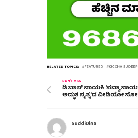
RELATED TOPICS:
FEATURED
KICCHA SUDEEP
DON'T MISS
ಡಿ ಬಾಸ್ ನಾಯಕಿ ‘ನವ್ಯಾ ನಾಯ
ಅದ್ಭುತ ನೃತ್ಯ’ದ ವೀಡಿಯೋ ನೋಡಿ
SuddiDina