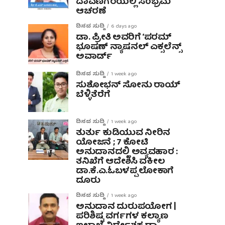
ದಾವಣಗೆರೆಯಲ್ಲಿ ಸಂಭ್ರಮ
ಆಚರಣೆ
ದಿನದ ಸುದ್ದಿ
6 days ago
ಡಾ. ಪ್ರೀತಿ ಅವರಿಗೆ ‘ಪರಮ್
ಭೂಷಣ್ ನ್ಯಾಷನಲ್ ಎಕ್ಸಲೆನ್ಸ್
ಅವಾರ್ಡ್
ದಿನದ ಸುದ್ದಿ
1 week ago
ಸುಶೋಭನ್ ಸೋನು ರಾಯ್
ಬೆಳ್ಳಿತೆರೆಗೆ
ದಿನದ ಸುದ್ದಿ
1 week ago
ತುರ್ತು ಕುಡಿಯುವ ನೀರಿನ
ಯೋಜನೆ ; 7 ಕೋಟಿ
ಅನುದಾನದಲ್ಲಿ ಅವ್ಯವಹಾರ :
ತನಿಖೆಗೆ ಆದೇಶಿಸಿ ವಕೀಲ
ಡಾ‌.ಕೆ.ಎ.ಓಬಳಪ್ಪ ಲೋಕಾಗೆ
ದೂರು
ದಿನದ ಸುದ್ದಿ
1 week ago
ಅನುದಾನ ದುರುಪಯೋಗ |
ಪರಿಶಿಷ್ಟ ವರ್ಗಗಳ ಕಲ್ಯಾಣ