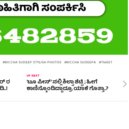
KICCHA SUDEEP STYLISH PHOTOS
KICCHA SUDEEPA
TWEET
UP NEXT
ರ್ ರ
‘ಟೂ ಪೀಸ್’ ನಲ್ಲಿ ಶಿಲ್ಪಾ ಶೆಟ್ಟಿ ; ಹೀಗೆ
..!
ಕಾಣಿಸ್ಕೊಂಡಿದ್ದಾದ್ರೂ ಯಾಕೆ ಗೊತ್ತಾ..?