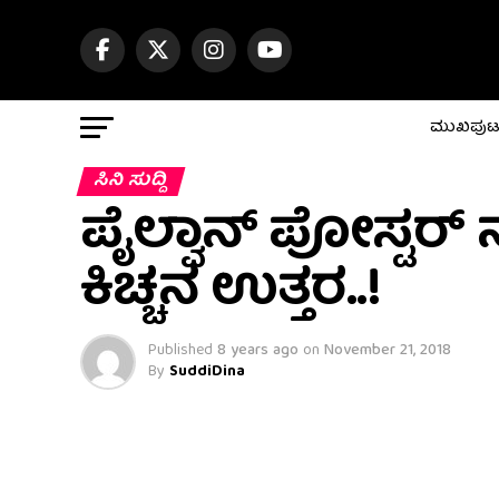
ಮುಖಪು
ಸಿನಿ ಸುದ್ದಿ
ಪೈಲ್ವಾನ್ ಪೋಸ್ಟರ್ 
ಕಿಚ್ಚನ ಉತ್ತರ..!
Published
8 years ago
on
November 21, 2018
By
SuddiDina