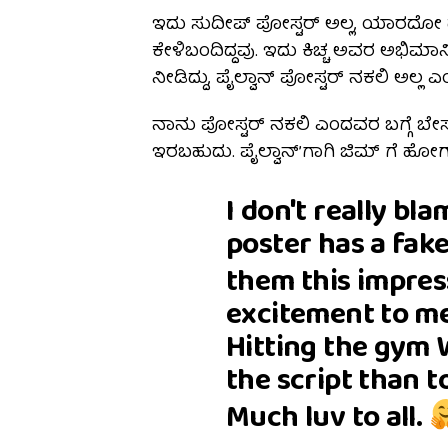
ಇದು ಸುದೀಪ್ ಪೋಸ್ಟರ್ ಅಲ್ಲ, ಯಾರದೋ 
ಕೇಳಿಬಂದಿದ್ದವು. ಇದು ಕಿಚ್ಚ ಅವರ ಅಭಿಮಾನ
ನೀಡಿದ್ದು, ಪೈಲ್ವಾನ್ ಪೋಸ್ಟರ್ ನಕಲಿ ಅಲ್ಲ
ನಾನು ಪೋಸ್ಟರ್ ನಕಲಿ ಎಂದವರ ಬಗ್ಗೆ ಬೇ
ಇರಬಹುದು. ಪೈಲ್ವಾನ್’ಗಾಗಿ ಜಿಮ್ ಗೆ ಹೋಗುವ
I don't really bl
poster has a fake
them this impre
excitement to me
Hitting the gym
the script than t
Much luv to all.