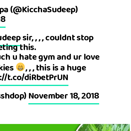
pa (@KicchaSudeep)
18
udeep
sir, , , , couldnt stop
ting this.
h u hate gym and ur love
ikies
, , , this is a huge
://t.co/diRbetPrUN
sshdop)
November 18, 2018