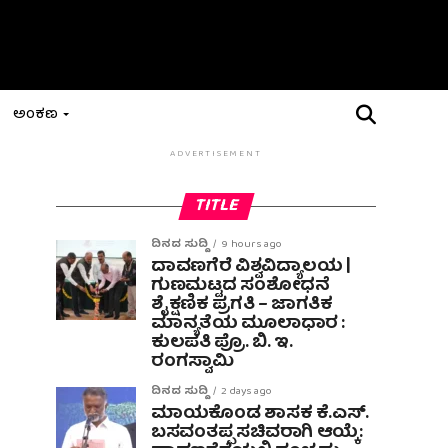
ಅಂಕಣ
ADVERTISEMENT
TITLE
ದಿನದ ಸುದ್ದಿ
9 hours ago
ದಾವಣಗೆರೆ ವಿಶ್ವವಿದ್ಯಾಲಯ |
ಗುಣಮಟ್ಟದ ಸಂಶೋಧನೆ
ಶೈಕ್ಷಣಿಕ ಪ್ರಗತಿ – ಜಾಗತಿಕ
ಮಾನ್ಯತೆಯ ಮೂಲಾಧಾರ :
ಕುಲಪತಿ ಪ್ರೊ. ಬಿ. ಇ.
ರಂಗಸ್ವಾಮಿ
ದಿನದ ಸುದ್ದಿ
2 days ago
ಮಾಯಕೊಂಡ ಶಾಸಕ ಕೆ.ಎಸ್.
ಬಸವಂತಪ್ಪ ಸಚಿವರಾಗಿ ಆಯ್ಕೆ: