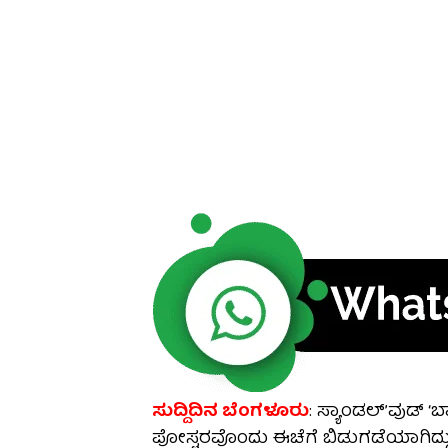
ಸುದ್ದಿದಿನ ಬೆಂಗಳೂರು
: ಸ್ಯಾಂಡಲ್’ವುಡ್ ‘ಬ
ಪೋಸ್ಟರವೊಂದು ಈಚೆಗೆ ಬಿಡುಗಡೆಯಾಗಿದ್ದು, ಟ