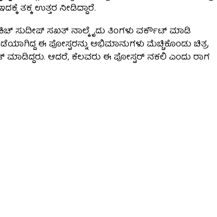
ಕ್ಕೆ ತಕ್ಕ ಉತ್ತರ ನೀಡಿದ್ದಾರೆ.
ಕಾಗಿ ಕಿಚ್ ಸುದೀಪ್ ಸಖತ್ ನಾಲ್ಕೈದು ತಿಂಗಳು ವರ್ಕೌಟ್ ಮಾಡಿ
ಗಡೆಯಾಗಿದ್ದ ಈ ಪೋಸ್ಟರ‌ನ್ನು ಅಭಿಮಾನುಗಳು ಮೆಚ್ಚಿಕೊಂಡು ಚಿತ್ರ
ೆಂಟ್ ಮಾಡಿದ್ದರು. ಆದರೆ, ಕೆಲವರು ಈ ಪೋಸ್ಟರ್ ನಕಲಿ ಎಂದು ರಾಗ