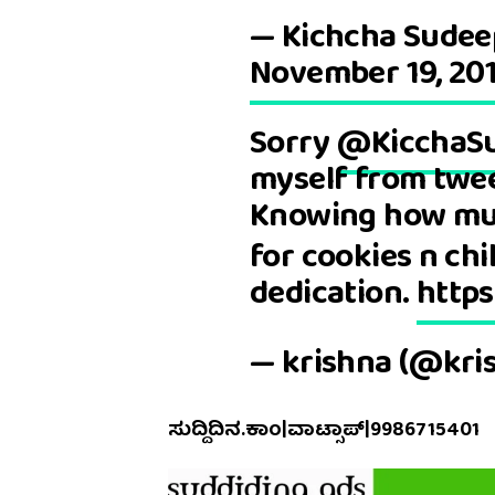
— Kichcha Sudee
November 19, 20
Sorry
@KicchaS
myself from twee
Knowing how muc
for cookies n ch
dedication.
https
— krishna (@kri
ಸುದ್ದಿದಿನ.ಕಾಂ|ವಾಟ್ಸಾಪ್|9986715401