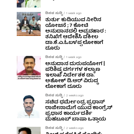
ದಿನದ ಸುದ್ದಿ
1 week ago
ತುರ್ತು ಕುಡಿಯುವ ನೀರಿನ
ಯೋಜನೆ ; 7 ಕೋಟಿ
ಅನುದಾನದಲ್ಲಿ ಅವ್ಯವಹಾರ :
ತನಿಖೆಗೆ ಆದೇಶಿಸಿ ವಕೀಲ
ಡಾ‌.ಕೆ.ಎ.ಓಬಳಪ್ಪ ಲೋಕಾಗೆ
ದೂರು
ದಿನದ ಸುದ್ದಿ
1 week ago
ಅನುದಾನ ದುರುಪಯೋಗ |
ಪರಿಶಿಷ್ಟ ವರ್ಗಗಳ ಕಲ್ಯಾಣ
ಇಲಾಖೆ ನಿರ್ದೇಶಕ ಡಾ.
ಅಶೋಕ್ ಡಿ.ಆರ್ ವಿರುದ್ಧ
ಲೋಕಾಗೆ ದೂರು
ದಿನದ ಸುದ್ದಿ
2 weeks ago
ಸಚಿವ ಧರ್ಮೇಂದ್ರ ಪ್ರಧಾನ್
ರಾಜೀನಾಮೆಗೆ ಯುವ ಕಾಂಗ್ರೆಸ್
ಪ್ರಧಾನ ಕಾರ್ಯದರ್ಶಿ
ಮಹಬೂಬ್ ಬಾಷಾ ಒತ್ತಾಯ
ದಿನದ ಸುದ್ದಿ
2 weeks ago