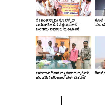
ರೇಣುಕಸ್ವಾಮಿ ಕೊಲೆಗೈದ
ಕೊಲೆ ಕ
ಆರೋಪಿಗಳಿಗೆ ಶಿಕ್ಷೆಯಾಗಲಿ :
ನಟ ದರ
ಜಂಗಮ ಸಮಾಜ ಪ್ರತಿಭಟನೆ
ಅಪಘಾತದಿಂದ ಮೃತನಾದ ವ್ಯಕ್ತಿಯ
ಶಿವಸೇನ
ಹೆಂಡತಿಗೆ ಪರಿಹಾರ ಚೆಕ್ ವಿತರಣೆ