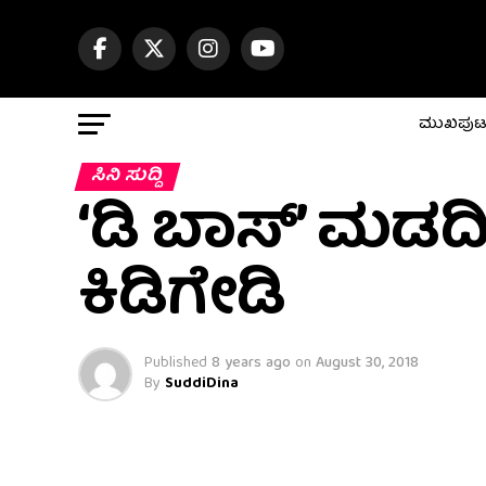
ಮುಖಪು
ಸಿನಿ ಸುದ್ದಿ
‘ಡಿ ಬಾಸ್’ ಮಡದಿ
ಕಿಡಿಗೇಡಿ
Published
8 years ago
on
August 30, 2018
By
SuddiDina