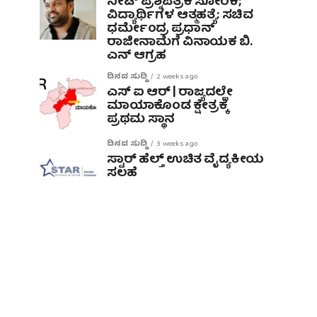
ನೀಟ್ ಪ್ರಶ್ನೆಪತ್ರಿಕೆ ಸೋರಿಕೆ;
ವಿದ್ಯಾರ್ಥಿಗಳ ಆತ್ಮಹತ್ಯೆ: ಸಚಿವ
ಧರ್ಮೇಂದ್ರ ಪ್ರಧಾನ್‌
ರಾಜೀನಾಮೆಗೆ ವಿನಾಯಕ ಬಿ.
ಎನ್ ಆಗ್ರಹ
ದಿನದ ಸುದ್ದಿ
2 weeks ago
ಎಸ್ ಐ ಆರ್ | ರಾಜ್ಯದಲ್ಲೇ
ಮಾಯಾಕೊಂಡ ಕ್ಷೇತ್ರಕ್ಕೆ
ಪ್ರಥಮ ಸ್ಥಾನ
ದಿನದ ಸುದ್ದಿ
3 weeks ago
ಸ್ಟಾರ್ ಹೆಲ್ತ್ ಉಚಿತ ವೈದ್ಯಕೀಯ
ಸಲಹೆ