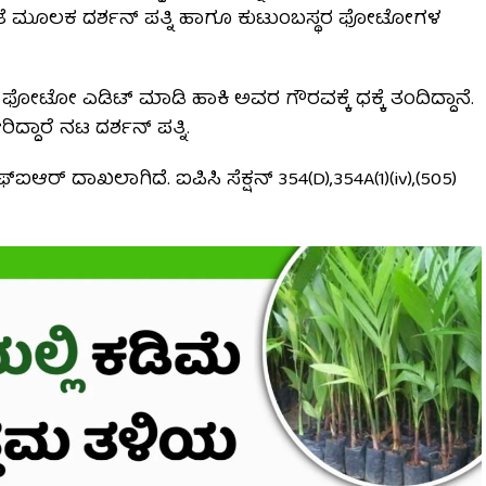
ಖಾತೆ ಮೂಲಕ ದರ್ಶನ್ ಪತ್ನಿ ಹಾಗೂ ಕುಟುಂಬಸ್ಥರ ಫೋಟೋಗಳ
ೋಟೋ ಎಡಿಟ್ ಮಾಡಿ ಹಾಕಿ ಅವರ ಗೌರವಕ್ಕೆ ಧಕ್ಕೆ ತಂದಿದ್ದಾನೆ.
ದ್ದಾರೆ ನಟ ದರ್ಶನ್ ಪತ್ನಿ.
ಆರ್ ದಾಖಲಾಗಿದೆ. ಐಪಿಸಿ ಸೆಕ್ಷನ್ 354(D),354A(1)(iv),(505)