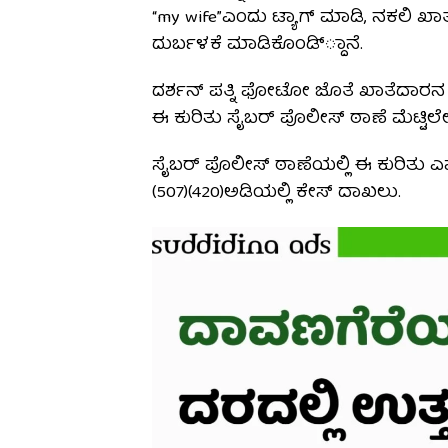
“my wife”ಎಂದು ಟ್ಯಾಗ್ ಮಾಡಿ, ನಕಲಿ 
ದುರ್ಬಳಕೆ ಮಾಡಿಕೊಂಡಿ್್ದಾನೆ.
ದರ್ಶನ್ ಪತ್ನಿ ಫೋಟೋ ಜೊತೆ ಖಾತೆದಾರನ ಫ
ಈ ಕುರಿತು ಸೈಬರ್ ಪೊಲೀಸ್ ಠಾಣೆ ಮೆಟ್ಟಿಲೇರಿ
ಸೈಬರ್ ಪೊಲೀಸ್ ಠಾಣೆಯಲ್ಲಿ ಈ ಕುರಿತು ಎಫ್ಐ
(507)(420)ಅಡಿಯಲ್ಲಿ ಕೇಸ್ ದಾಖಲು.