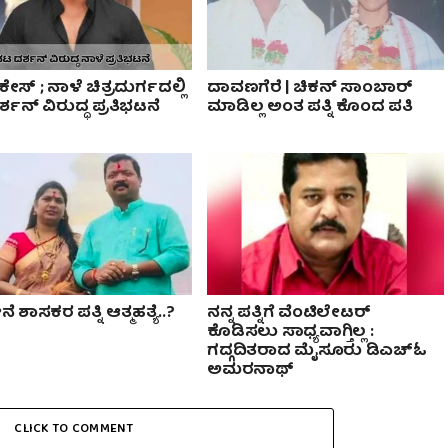
ೇಸ್ ; ನಾಳೆ ಚಿತ್ರದುರ್ಗದಲ್ಲಿ
ದಾವಣಗೆರೆ | ಚಿಕನ್ ಸಾಂಬಾರ್
್ಶನ್ ವಿರುದ್ಧ ಪ್ರತಿಭಟನೆ
ಮಾಡಿಲ್ಲ ಅಂತ ಪತ್ನಿ ಕೊಂದ ಪತಿ
ೆ ಶಾಸಕರ ಪತ್ನಿ ಆತ್ಮಹತ್ಯೆ..?
ನನ್ನ ಪತ್ನಿಗೆ ವೆಂಟಿಲೇಟರ್
ಕೊಡಿಸಲು ಸಾಧ್ಯವಾಗ್ತಿಲ್ಲ :
ಗದ್ಗದಿತರಾದ ಮೈಸೂರು ಡಿಎಚ್ಓ
ಅಮರನಾಥ್
CLICK TO COMMENT