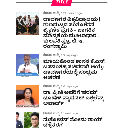
TITLE
ದಿನದ ಸುದ್ದಿ
22 hours ago
ದಾವಣಗೆರೆ ವಿಶ್ವವಿದ್ಯಾಲಯ |
ಗುಣಮಟ್ಟದ ಸಂಶೋಧನೆ
ಶೈಕ್ಷಣಿಕ ಪ್ರಗತಿ – ಜಾಗತಿಕ
ಮಾನ್ಯತೆಯ ಮೂಲಾಧಾರ :
ಕುಲಪತಿ ಪ್ರೊ. ಬಿ. ಇ.
ರಂಗಸ್ವಾಮಿ
ದಿನದ ಸುದ್ದಿ
3 days ago
ಮಾಯಕೊಂಡ ಶಾಸಕ ಕೆ.ಎಸ್.
ಬಸವಂತಪ್ಪ ಸಚಿವರಾಗಿ ಆಯ್ಕೆ:
ದಾವಣಗೆರೆಯಲ್ಲಿ ಸಂಭ್ರಮ
ಆಚರಣೆ
ದಿನದ ಸುದ್ದಿ
6 days ago
ಡಾ. ಪ್ರೀತಿ ಅವರಿಗೆ ‘ಪರಮ್
ಭೂಷಣ್ ನ್ಯಾಷನಲ್ ಎಕ್ಸಲೆನ್ಸ್
ಅವಾರ್ಡ್
ದಿನದ ಸುದ್ದಿ
1 week ago
ಸುಶೋಭನ್ ಸೋನು ರಾಯ್
ಬೆಳ್ಳಿತೆರೆಗೆ