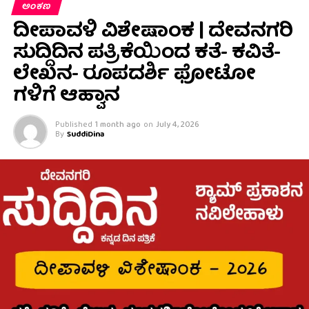
ಅಂಕಣ
ದೀಪಾವಳಿ ವಿಶೇಷಾಂಕ | ದೇವನಗರಿ
ಸುದ್ದಿದಿನ ಪತ್ರಿಕೆಯಿಂದ ಕತೆ- ಕವಿತೆ-
ಲೇಖನ- ರೂಪದರ್ಶಿ ಫೋಟೋ
ಗಳಿಗೆ ಆಹ್ವಾನ
Published
1 month ago
on
July 4, 2026
By
SuddiDina