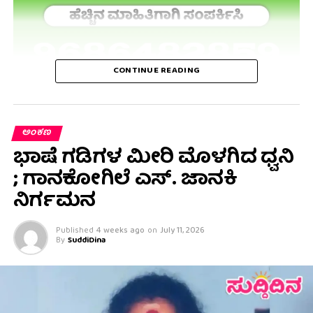
CONTINUE READING
ಅಂಕಣ
ಭಾಷೆ ಗಡಿಗಳ ಮೀರಿ ಮೊಳಗಿದ ಧ್ವನಿ
; ಗಾನಕೋಗಿಲೆ ಎಸ್. ಜಾನಕಿ
ನಿರ್ಗಮನ
Published
4 weeks ago
on
July 11, 2026
By
SuddiDina