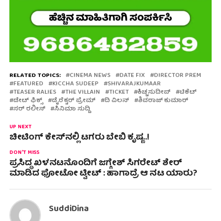
RELATED TOPICS:
CINEMA NEWS
DATE FIX
DIRECTOR PREM
FEATURED
KICCHA SUDEEP
SHIVARAJKUMAAR
TEASER RALIES
THE VILLAIN
TICKET
ಕಿಚ್ಚಸುದೀಪ್
ಟಿಕೆಟ್
ಡೇಟ್ ಫಿಕ್ಸ್
ಡೈರೆಕ್ಟರ್ ಪ್ರೇಮ್
ದಿ ವಿಲನ್
ಶಿವರಾಜ್ ಕುಮಾರ್
ಸರ್ ರಲೀಸ್
ಸಿನಿಮಾ ಸುದ್ದಿ
UP NEXT
ಚೀಟಿಂಗ್ ಕೇಸ್‍ನಲ್ಲಿ ಟಗರು ಬೇಬಿ ಕೃಷ್ಣ..!
DON'T MISS
ಪ್ರಸಿದ್ಧ ಖಳನಟನೊಂದಿಗೆ ಜಗ್ಗೇಶ್ ಸಿಗರೇಟ್ ಶೇರ್
ಮಾಡಿದ ಫೋಟೋ ಟ್ವೀಟ್ : ಹಾಗಾದ್ರೆ ಆ ನಟ ಯಾರು?
SuddiDina