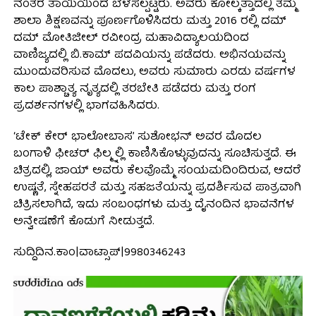
ನಂತರ ತಾಯಿಯಿಂದ ಬೆಳೆಸಲ್ಪಟ್ಟರು. ಅವರು ಕೋಲ್ಕತ್ತಾದಲ್ಲಿ ತಮ್ಮ
ಶಾಲಾ ಶಿಕ್ಷಣವನ್ನು ಪೂರ್ಣಗೊಳಿಸಿದರು ಮತ್ತು 2016 ರಲ್ಲಿ ದಮ್
ದಮ್ ಮೋತಿಜೀಲ್ ರವೀಂದ್ರ ಮಹಾವಿದ್ಯಾಲಯದಿಂದ
ವಾಣಿಜ್ಯದಲ್ಲಿ ಬಿ.ಕಾಮ್ ಪದವಿಯನ್ನು ಪಡೆದರು. ಅಭಿನಯವನ್ನು
ಮುಂದುವರಿಸುವ ಮೊದಲು, ಅವರು ಸುಮಾರು ಎರಡು ವರ್ಷಗಳ
ಕಾಲ ಪಾಶ್ಚಾತ್ಯ ನೃತ್ಯದಲ್ಲಿ ತರಬೇತಿ ಪಡೆದರು ಮತ್ತು ರಂಗ
ಪ್ರದರ್ಶನಗಳಲ್ಲಿ ಭಾಗವಹಿಸಿದರು.
‘ಟೇಕ್ ಕೇರ್ ಭಾಲೋಬಾಸ’ ಸುಶೋಭನ್ ಅವರ ಮೊದಲ
ಬಂಗಾಳಿ ಫೀಚರ್ ಫಿಲ್ಮ್ನಲ್ಲಿ ಕಾಣಿಸಿಕೊಳ್ಳುವುದನ್ನು ಸೂಚಿಸುತ್ತದೆ. ಈ
ಚಿತ್ರದಲ್ಲಿ, ಜಾಯ್ ಅವರು ಕೆಲವೊಮ್ಮೆ ಸಂಯಮದಿಂದಿರುವ, ಆದರೆ
ಉಷ್ಣತೆ, ಸ್ನೇಹಪರತೆ ಮತ್ತು ಸಹಜತೆಯನ್ನು ಪ್ರದರ್ಶಿಸುವ ಪಾತ್ರವಾಗಿ
ಚಿತ್ರಿಸಲಾಗಿದೆ, ಇದು ಸಂಬಂಧಗಳು ಮತ್ತು ದೈನಂದಿನ ಭಾವನೆಗಳ
ಅನ್ವೇಷಣೆಗೆ ಕೊಡುಗೆ ನೀಡುತ್ತದೆ.
ಸುದ್ದಿದಿನ.ಕಾಂ|ವಾಟ್ಸಾಪ್|9980346243