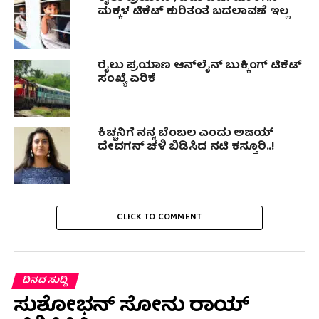
ಮಕ್ಕಳ ಟಿಕೆಟ್ ಕುರಿತಂತೆ ಬದಲಾವಣೆ ಇಲ್ಲ
ರೈಲು ಪ್ರಯಾಣ ಆನ್‌ಲೈನ್ ಬುಕ್ಕಿಂಗ್ ಟಿಕೆಟ್
ಸಂಖ್ಯೆ ಏರಿಕೆ
ಕಿಚ್ಚನಿಗೆ ನನ್ನ ಬೆಂಬಲ ಎಂದು ಅಜಯ್
ದೇವಗನ್ ಚಳಿ ಬಿಡಿಸಿದ ನಟಿ ಕಸ್ತೂರಿ..!
CLICK TO COMMENT
ದಿನದ ಸುದ್ದಿ
ಸುಶೋಭನ್ ಸೋನು ರಾಯ್