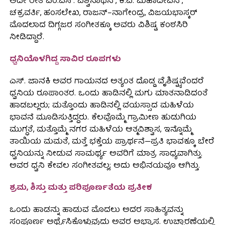
ಅದೇ ರೀತಿ ಎಂ.ಎಸ್. ವಿಶ್ವನಾಥನ್, ಕೆ.ವಿ. ಮಹಾದೇವನ್,
ಚಕ್ರವರ್ತಿ, ಹಂಸಲೇಖ, ರಾಜನ್–ನಾಗೇಂದ್ರ, ವಿಜಯಭಾಸ್ಕರ್
ಮೊದಲಾದ ದಿಗ್ಗಜರ ಸಂಗೀತಕ್ಕೂ ಅವರು ವಿಶಿಷ್ಟ ಕಂಠಸಿರಿ
ನೀಡಿದ್ದಾರೆ.
ಧ್ವನಿಯೊಳಗಿದ್ದ ಸಾವಿರ ರೂಪಗಳು
ಎಸ್. ಜಾನಕಿ ಅವರ ಗಾಯನದ ಅತ್ಯಂತ ದೊಡ್ಡ ವೈಶಿಷ್ಟ್ಯವೆಂದರೆ
ಧ್ವನಿಯ ರೂಪಾಂತರ. ಒಂದು ಹಾಡಿನಲ್ಲಿ ಮಗು ಮಾತನಾಡಿದಂತೆ
ಹಾಡಬಲ್ಲರು; ಮತ್ತೊಂದು ಹಾಡಿನಲ್ಲಿ ವಯಸ್ಸಾದ ಮಹಿಳೆಯ
ಭಾವನೆ ಮೂಡಿಸುತ್ತಿದ್ದರು. ಕೆಲವೊಮ್ಮೆ ಗ್ರಾಮೀಣ ಹುಡುಗಿಯ
ಮುಗ್ಧತೆ, ಮತ್ತೊಮ್ಮೆ ನಗರ ಮಹಿಳೆಯ ಆತ್ಮವಿಶ್ವಾಸ, ಇನ್ನೊಮ್ಮೆ
ತಾಯಿಯ ಮಮತೆ, ಮತ್ತೆ ಭಕ್ತೆಯ ಪ್ರಾರ್ಥನೆ—ಪ್ರತಿ ಭಾವಕ್ಕೂ ಬೇರೆ
ಧ್ವನಿಯನ್ನು ನೀಡುವ ಸಾಮರ್ಥ್ಯ ಅವರಿಗೆ ಮಾತ್ರ ಸಾಧ್ಯವಾಗಿತ್ತು.
ಅವರ ಧ್ವನಿ ಕೇವಲ ಸಂಗೀತವಲ್ಲ; ಅದು ಅಭಿನಯವೂ ಆಗಿತ್ತು.
ಶ್ರಮ, ಶಿಸ್ತು ಮತ್ತು ಪರಿಪೂರ್ಣತೆಯ ಪ್ರತೀಕ
ಒಂದು ಹಾಡನ್ನು ಹಾಡುವ ಮೊದಲು ಅದರ ಸಾಹಿತ್ಯವನ್ನು
ಸಂಪೂರ್ಣ ಅರ್ಥೈಸಿಕೊಳ್ಳುವುದು ಅವರ ಅಭ್ಯಾಸ. ಉಚ್ಚಾರಣೆಯಲ್ಲಿ