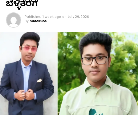
ಬೆಳ್ಳಿತೆರೆಗೆ
Published
1 week ago
on
July 29, 2026
By
SuddiDina