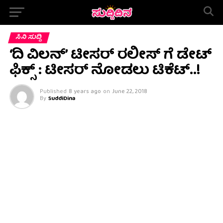
ಸಿನಿ ಸುದ್ದಿ
‘ದಿ ವಿಲನ್’ ಟೀಸರ್ ರಲೀಸ್ ಗೆ ಡೇಟ್
ಫಿಕ್ಸ್ : ಟೀಸರ್ ನೋಡಲು ಟಿಕೆಟ್..!
Published
8 years ago
on
June 22, 2018
By
SuddiDina