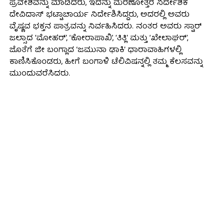
ಪ್ರವೇಶವನ್ನು ಮಾಡಿದರು, ಇದನ್ನು ಮರಣೋತ್ತರ ನಿರ್ದೇಶಕ
ದೇವಿದಾಸ್ ಭಟ್ಟಾಚಾರ್ಯ ನಿರ್ದೇಶಿಸಿದ್ದರು, ಅದರಲ್ಲಿ ಅವರು
ವೈಷ್ಣವ ಭಕ್ತನ ಪಾತ್ರವನ್ನು ನಿರ್ವಹಿಸಿದರು. ನಂತರ ಅವರು ಸ್ಟಾರ್
ಜಲ್ಸಾದ ‘ಮೋಹರ್’, ‘ಕೋರಾಪಾಖಿ’, ‘ತಿತ್ಲಿ’ ಮತ್ತು ‘ಖೇಲಾಘರ್’,
ಜೊತೆಗೆ ಜೀ ಬಂಗ್ಲಾದ ‘ಜಮುನಾ ಢಾಕಿ’ ಧಾರಾವಾಹಿಗಳಲ್ಲಿ
ಕಾಣಿಸಿಕೊಂಡರು, ಹೀಗೆ ಬಂಗಾಳಿ ಟೆಲಿವಿಷನ್ನಲ್ಲಿ ತಮ್ಮ ಕೆಲಸವನ್ನು
ಮುಂದುವರೆಸಿದರು.