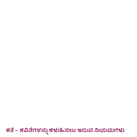
ಕತೆ – ಕವಿತೆಗಳನ್ನು ಕಳುಹಿಸಲು ಇರುವ ನಿಯಮಗಳು