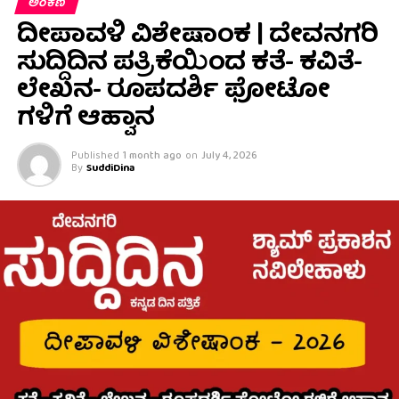
ಅಂಕಣ
ದೀಪಾವಳಿ ವಿಶೇಷಾಂಕ | ದೇವನಗರಿ
ಸುದ್ದಿದಿನ ಪತ್ರಿಕೆಯಿಂದ ಕತೆ- ಕವಿತೆ-
ಲೇಖನ- ರೂಪದರ್ಶಿ ಫೋಟೋ
ಗಳಿಗೆ ಆಹ್ವಾನ
Published
1 month ago
on
July 4, 2026
By
SuddiDina