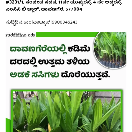
#3231/1, ಸಂಜೀವ ಸದನ, 11ನೇ ಮುಖ್ಯರಸ್ತೆ, 4 ನೇ ಅಡ್ಡರಸ್ತೆ,
ಎಂಸಿಸಿ ಬಿ ಬ್ಲಾಕ್, ದಾವಣಗೆರೆ, 577004
ಸುದ್ದಿದಿನ.ಕಾಂ|ವಾಟ್ಸಾಪ್|9980346243