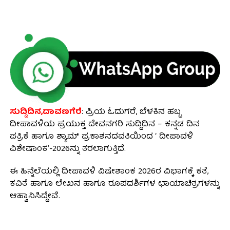
ಸುದ್ದಿದಿನ,ದಾವಣಗೆರೆ
: ಪ್ರಿಯ ಓದುಗರೆ, ಬೆಳಕಿನ ಹಬ್ಬ
ದೀಪಾವಳಿಯ ಪ್ರಯುಕ್ತ ದೇವನಗರಿ ಸುದ್ದಿದಿನ – ಕನ್ನಡ ದಿನ
ಪತ್ರಿಕೆ ಹಾಗೂ ಶ್ಯಾಮ್ ಪ್ರಕಾಶನದವತಿಯಿಂದ ‘ ದೀಪಾವಳಿ
ವಿಶೇಷಾಂಕ’-2026ನ್ನು ತರಲಾಗುತ್ತಿದೆ.
ಈ‌ ಹಿನ್ನೆಲೆಯಲ್ಲಿ ದೀಪಾವಳಿ ವಿಷೇಶಾಂಕ 2026ರ ವಿಭಾಗಕ್ಕೆ ಕತೆ,
ಕವಿತೆ ಹಾಗೂ ಲೇಖನ ಹಾಗೂ ರೂಪದರ್ಶಿಗಳ ಛಾಯಾಚಿತ್ರಗಳನ್ನು
ಆಹ್ವಾನಿಸಿದ್ದೇವೆ.