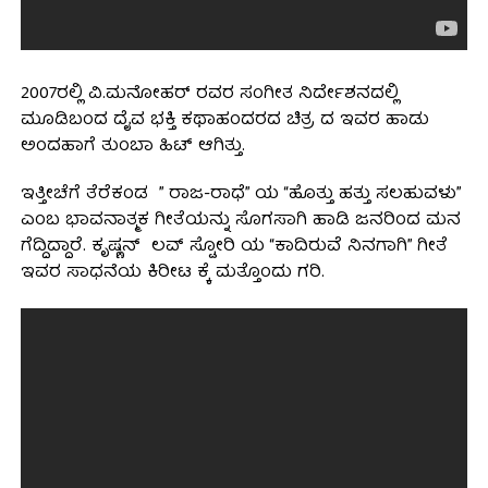
2007ರಲ್ಲಿ ವಿ.ಮನೋಹರ್ ರವರ ಸಂಗೀತ ನಿರ್ದೇಶನದಲ್ಲಿ
ಮೂಡಿಬಂದ ದೈವ ಭಕ್ತಿ ಕಥಾಹಂದರದ ಚಿತ್ರ ದ ಇವರ ಹಾಡು
ಅಂದಹಾಗೆ ತುಂಬಾ ಹಿಟ್ ಆಗಿತ್ತು.
ಇತ್ತೀಚೆಗೆ ತೆರೆಕಂಡ ” ರಾಜ-ರಾಧೆ” ಯ “ಹೊತ್ತು ಹತ್ತು ಸಲಹುವಳು”
ಎಂಬ ಭಾವನಾತ್ಮಕ ಗೀತೆಯನ್ನು ಸೊಗಸಾಗಿ ಹಾಡಿ ಜನರಿಂದ ಮನ
ಗೆದ್ದಿದ್ದಾರೆ. ಕೃಷ್ಣನ್ ಲವ್ ಸ್ಟೋರಿ ಯ “ಕಾದಿರುವೆ ನಿನಗಾಗಿ” ಗೀತೆ
ಇವರ ಸಾಧನೆಯ ಕಿರೀಟ ಕ್ಕೆ ಮತ್ತೊಂದು ಗರಿ.