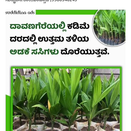
ಸುದ್ದಿದಿನ.ಕಾಂ|ವಾಟ್ಸಾಪ್|9980346243