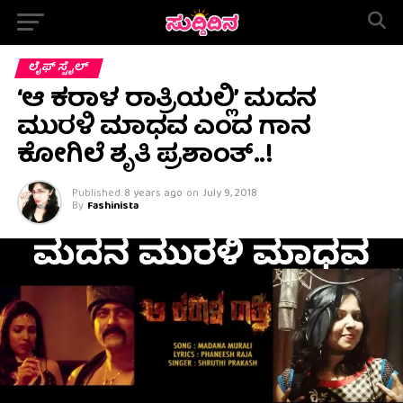
ಲೈಫ್ ಸ್ಟೈಲ್
‘ಆ ಕರಾಳ ರಾತ್ರಿಯಲ್ಲಿ’ ಮದನ
ಮುರಳಿ ಮಾಧವ ಎಂದ ಗಾನ
ಕೋಗಿಲೆ ಶೃತಿ ಪ್ರಶಾಂತ್..!
Published
8 years ago
on
July 9, 2018
By
Fashinista