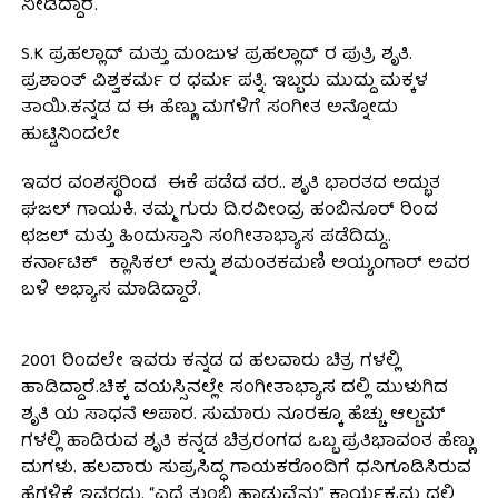
ನೀಡಿದ್ದಾರೆ.
S.K ಪ್ರಹಲ್ಲಾದ್ ಮತ್ತು ಮಂಜುಳ ಪ್ರಹಲ್ಲಾದ್ ರ ಪುತ್ರಿ ಶೃತಿ.
ಪ್ರಶಾಂತ್ ವಿಶ್ವಕರ್ಮ ರ ಧರ್ಮ ಪತ್ನಿ. ಇಬ್ಬರು ಮುದ್ದು ಮಕ್ಕಳ
ತಾಯಿ.ಕನ್ನಡ ದ ಈ ಹೆಣ್ಣು ಮಗಳಿಗೆ ಸಂಗೀತ ಅನ್ನೋದು
ಹುಟ್ಟಿನಿಂದಲೇ
ಇವರ ವಂಶಸ್ಥರಿಂದ ಈಕೆ ಪಡೆದ ವರ.. ಶೃತಿ ಭಾರತದ ಅದ್ಭುತ
ಘಜಲ್ ಗಾಯಕಿ. ತಮ್ಮ ಗುರು ದಿ.ರವೀಂದ್ರ ಹಂಬಿನೂರ್ ರಿಂದ
ಛಜಲ್ ಮತ್ತು ಹಿಂದುಸ್ತಾನಿ ಸಂಗೀತಾಭ್ಯಾಸ ಪಡೆದಿದ್ದು..
ಕರ್ನಾಟಿಕ್ ಕ್ಲಾಸಿಕಲ್ ಅನ್ನು ಶಮಂತಕಮಣಿ ಅಯ್ಯಂಗಾರ್ ಅವರ
ಬಳಿ ಅಭ್ಯಾಸ ಮಾಡಿದ್ದಾರೆ.
2001 ರಿಂದಲೇ ಇವರು ಕನ್ನಡ ದ ಹಲವಾರು ಚಿತ್ರ ಗಳಲ್ಲಿ
ಹಾಡಿದ್ದಾರೆ.ಚಿಕ್ಕ ವಯಸ್ಸಿನಲ್ಲೇ ಸಂಗೀತಾಭ್ಯಾಸ ದಲ್ಲಿ ಮುಳುಗಿದ
ಶೃತಿ ಯ ಸಾಧನೆ ಅಪಾರ. ಸುಮಾರು ನೂರಕ್ಕೂ ಹೆಚ್ಚು ಆಲ್ಬಮ್
ಗಳಲ್ಲಿ ಹಾಡಿರುವ ಶೃತಿ ಕನ್ನಡ ಚಿತ್ರರಂಗದ ಒಬ್ಬ ಪ್ರತಿಭಾವಂತ ಹೆಣ್ಣು
ಮಗಳು. ಹಲವಾರು ಸುಪ್ರಸಿದ್ಧ ಗಾಯಕರೊಂದಿಗೆ ಧನಿಗೂಡಿಸಿರುವ
ಹೆಗ್ಗಳಿಕೆ ಇವರದು. “ಎದೆ ತುಂಬಿ ಹಾಡುವೆನು” ಕಾರ್ಯಕ್ರಮ ದಲ್ಲಿ