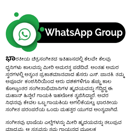
ಭಾ
ರತೀಯ ಚಿತ್ರಸಂಗೀತದ ಇತಿಹಾಸದಲ್ಲಿ ಕೆಲವೇ ಕೆಲವು
ಧ್ವನಿಗಳು ಕಾಲವನ್ನು ಮೀರಿ ಅಮರತ್ವ ಪಡೆದಿವೆ. ಅಂತಹ ಅಮರ
ಸ್ವರಗಳಲ್ಲಿ ಅತ್ಯಂತ ಪ್ರಕಾಶಮಾನವಾದ ಹೆಸರು ಎಸ್. ಜಾನಕಿ. ತಮ್ಮ
ಅಪೂರ್ವ ಕಂಠಸಿರಿಯಿಂದ ಆರು ದಶಕಗಳಿಗೂ ಹೆಚ್ಚು ಕಾಲ
ಕೋಟ್ಯಂತರ ಸಂಗೀತಾಭಿಮಾನಿಗಳ ಹೃದಯವನ್ನು ಗೆದ್ದಿದ್ದ ಈ
ಮಹಾನ್ ಹಿನ್ನೆಲೆ ಗಾಯಕಿ ಇಹಲೋಕ ತ್ಯಜಿಸಿದ್ದಾರೆ. ಅವರ
ನಿಧನವು ಕೇವಲ ಒಬ್ಬ ಗಾಯಕಿಯ ಅಗಲಿಕೆಯಲ್ಲ; ಭಾರತೀಯ
ಸಂಗೀತ ಪರಂಪರೆಯ ಒಂದು ಮಹತ್ತರ ಯುಗದ ಅಂತ್ಯವಾಗಿದೆ.
ಸಂಗೀತವು ಭಾಷೆಯ ಎಲ್ಲೆಗಳನ್ನು ಮೀರಿ ಹೃದಯವನ್ನು ತಲುಪುವ
ಮಾಧ್ಯಮ. ಆ ಸತ್ಯವನ್ನು ತಮ್ಮ ಗಾಯನದ ಮೂಲಕ