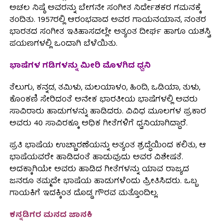
ಅಚಲ ನಿಷ್ಠೆ ಅವರನ್ನು ಬೇಗನೇ ಸಂಗೀತ ನಿರ್ದೇಶಕರ ಗಮನಕ್ಕೆ
ತಂದಿತು. 1957ರಲ್ಲಿ ಆರಂಭವಾದ ಅವರ ಗಾಯನಯಾನ, ನಂತರ
ಭಾರತದ ಸಂಗೀತ ಇತಿಹಾಸದಲ್ಲೇ ಅತ್ಯಂತ ದೀರ್ಘ ಹಾಗೂ ಯಶಸ್ವಿ
ಪಯಣಗಳಲ್ಲಿ ಒಂದಾಗಿ ಬೆಳೆಯಿತು.
ಭಾಷೆಗಳ ಗಡಿಗಳನ್ನು ಮೀರಿ ಮೊಳಗಿದ ಧ್ವನಿ
ತೆಲುಗು, ಕನ್ನಡ, ತಮಿಳು, ಮಲಯಾಳಂ, ಹಿಂದಿ, ಒಡಿಯಾ, ತುಳು,
ಕೊಂಕಣಿ ಸೇರಿದಂತೆ ಅನೇಕ ಭಾರತೀಯ ಭಾಷೆಗಳಲ್ಲಿ ಅವರು
ಸಾವಿರಾರು ಹಾಡುಗಳನ್ನು ಹಾಡಿದರು. ವಿವಿಧ ಮೂಲಗಳ ಪ್ರಕಾರ
ಅವರು 40 ಸಾವಿರಕ್ಕೂ ಅಧಿಕ ಗೀತೆಗಳಿಗೆ ಧ್ವನಿಯಾಗಿದ್ದಾರೆ.
ಪ್ರತಿ ಭಾಷೆಯ ಉಚ್ಚಾರಣೆಯನ್ನು ಅತ್ಯಂತ ಶ್ರದ್ಧೆಯಿಂದ ಕಲಿತು, ಆ
ಭಾಷೆಯವರೇ ಹಾಡಿದಂತೆ ಹಾಡುವುದು ಅವರ ವಿಶೇಷತೆ.
ಅದಕ್ಕಾಗಿಯೇ ಅವರು ಹಾಡಿದ ಗೀತೆಗಳನ್ನು ಯಾವ ರಾಜ್ಯದ
ಜನರೂ ತಮ್ಮದೇ ಭಾಷೆಯ ಹಾಡುಗಳೆಂದು ಪ್ರೀತಿಸಿದರು. ಒಬ್ಬ
ಗಾಯಕಿಗೆ ಇದಕ್ಕಿಂತ ದೊಡ್ಡ ಗೌರವ ಮತ್ತೊಂದಿಲ್ಲ.
ಕನ್ನಡಿಗರ ಮನದ ಜಾನಕಿ