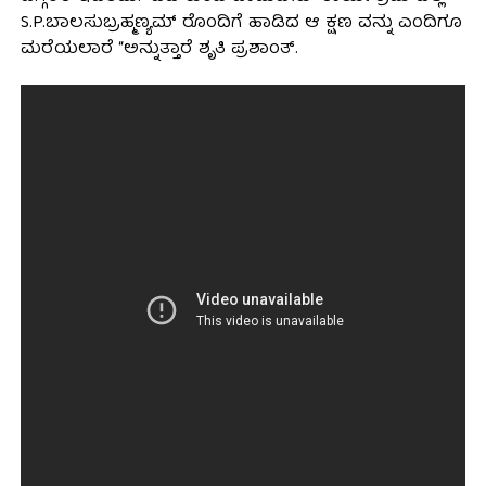
S.P.ಬಾಲಸುಬ್ರಹ್ಮಣ್ಯಮ್ ರೊಂದಿಗೆ ಹಾಡಿದ ಆ ಕ್ಷಣ ವನ್ನು ಎಂದಿಗೂ
ಮರೆಯಲಾರೆ “ಅನ್ನುತ್ತಾರೆ ಶೃತಿ ಪ್ರಶಾಂತ್.