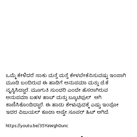
ಒಮ್ಮೆ ಕೇಳಿದರೆ ಸಾಕು ಮತ್ತೆ ಮತ್ತೆ ಕೇಳಬೇಕೆನಿಸುವಷ್ಟು ಇಂಪಾಗಿ
ಮೂಡಿ ಬಂದಿರುವ ಈ ಹಾಡಿಗೆ ಅನುಪಮಾ ಮತ್ತು ಜೆ.ಕೆ
ನೃತ್ಯಿಸಿದ್ದಾರೆ. ಮೂಗುತಿ ಸುಂದರಿ ಎಂದೇ ಹೆಸರಾಗಿರುವ
ಅನುಪಮಾ ಬಹಳ ಹಾಟ್ ಮತ್ತು ಬ್ಯೂಟಿಫುಲ್ ಆಗಿ
ಕಾಣಿಸಿಕೊಂಡಿದ್ದಾರೆ. ಈ ಹಾಡು ಕೇಳುವುದಕ್ಕೆ ಎಷ್ಟು ಇಂಪೋ
ಇದರ ವಿಜುಯಲ್ ಕೂಡಾ ಅಷ್ಟೇ ಸೂಪರ್ ಹಿಟ್ ಆಗಿದೆ.
https://youtu.be/35YaWgh0unc