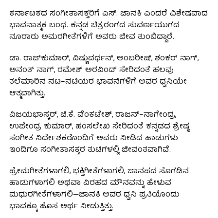
ಕರ್ನಾಟಕದ ಸಂಗೀತಾಸಕ್ತರಿಗೆ ಎಸ್. ಜಾನಕಿ ಎಂದರೆ ವಿಶೇಷವಾದ
ಭಾವನಾತ್ಮಕ ಬಂಧ. ಕನ್ನಡ ಚಿತ್ರರಂಗದ ಸುವರ್ಣಯುಗದ
ನೂರಾರು ಅಮರಗೀತೆಗಳಿಗೆ ಅವರು ಜೀವ ತುಂಬಿದ್ದಾರೆ.
ಡಾ. ರಾಜ್‌ಕುಮಾರ್, ವಿಷ್ಣುವರ್ಧನ್, ಅಂಬರೀಷ್, ಶಂಕರ್ ನಾಗ್,
ಅನಂತ್ ನಾಗ್, ರಮೇಶ್ ಅರವಿಂದ್ ಸೇರಿದಂತೆ ಹಲವು
ತಲೆಮಾರಿನ ನಟ–ನಟಿಯರ ಭಾವನೆಗಳಿಗೆ ಅವರ ಧ್ವನಿಯೇ
ಆತ್ಮವಾಗಿತ್ತು.
ವಿಜಯಭಾಸ್ಕರ್, ಜಿ.ಕೆ. ವೆಂಕಟೇಶ್, ರಾಜನ್–ನಾಗೇಂದ್ರ,
ಉಪೇಂದ್ರ ಕುಮಾರ್, ಹಂಸಲೇಖ ಸೇರಿದಂತೆ ಕನ್ನಡದ ಶ್ರೇಷ್ಠ
ಸಂಗೀತ ನಿರ್ದೇಶಕರೊಂದಿಗೆ ಅವರು ನೀಡಿದ ಹಾಡುಗಳು
ಇಂದಿಗೂ ಸಂಗೀತಾಸಕ್ತರ ತುಟಿಗಳಲ್ಲಿ ಜೀವಂತವಾಗಿವೆ.
ಪ್ರೇಮಗೀತೆಗಳಾಗಲಿ, ಭಕ್ತಿಗೀತೆಗಳಾಗಲಿ, ಜಾನಪದ ಸೊಗಡಿನ
ಹಾಡುಗಳಾಗಲಿ ಅಥವಾ ವಿರಹದ ಮೌನವನ್ನು ಹೇಳುವ
ಮಧುರಗೀತೆಗಳಾಗಲಿ—ಜಾನಕಿ ಅವರ ಧ್ವನಿ ಪ್ರತಿಯೊಂದು
ಭಾವಕ್ಕೂ ಹೊಸ ಅರ್ಥ ನೀಡುತ್ತಿತ್ತು.