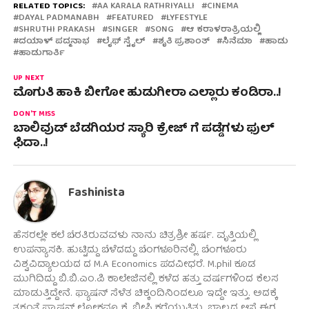
RELATED TOPICS:
AA KARALA RATHRIYALLI
CINEMA
DAYAL PADMANABH
FEATURED
LYFESTYLE
SHRUTHI PRAKASH
SINGER
SONG
ಆ ಕರಾಳ‌ರಾತ್ರಿಯಲ್ಲಿ
ದಯಾಳ್ ಪದ್ಮನಾಭ
ಲೈಫ್ ಸ್ಟೈಲ್
ಶೃತಿ ಪ್ರಶಾಂತ್
ಸಿನೆಮಾ
ಹಾಡು
ಹಾಡುಗಾರ್ತಿ
UP NEXT
ಮೊಗುತಿ ಹಾಕಿ ಬೀಗೋ ಹುಡುಗೀರಾ ಎಲ್ಲಾರು ಕಂಡಿರಾ..!
DON'T MISS
ಬಾಲಿವುಡ್ ಬೆಡಗಿಯರ ಸ್ಯಾರಿ ಕ್ರೇಜ್ ಗೆ ಪಡ್ಡೆಗಳು ಫುಲ್
ಫಿದಾ..!
Fashinista
ಹೆಸರಲ್ಲೇ ಕಲೆ ಬೆರತಿರುವವಳು ನಾನು ಚಿತ್ರಶ್ರೀ ಹರ್ಷ. ವೃತ್ತಿಯಲ್ಲಿ
ಉಪನ್ಯಾಸಕಿ. ಹುಟ್ಟಿದ್ದು ಬೆಳೆದದ್ದು ಬೆಂಗಳೂರಿನಲ್ಲಿ. ಬೆಂಗಳೂರು
ವಿಶ್ವವಿದ್ಯಾಲಯದ ದ M.A Economics ಪದವೀಧರೆ. M.phil ಕೂಡ
ಮುಗಿದಿದ್ದು ಬಿ.ಬಿ.ಎಂ.ಪಿ ಕಾಲೇಜಿನಲ್ಲಿ ಕಳೆದ ಹತ್ತು ವರ್ಷಗಳಿಂದ ಕೆಲಸ
ಮಾಡುತ್ತಿದ್ದೇನೆ. ಫ್ಯಾಷನ್ ಸೆಳೆತ ಚಿಕ್ಕಂದಿನಿಂದಲೂ ಇದ್ದೇ ಇತ್ತು. ಅದಕ್ಕೆ
ತಕ್ಕಂತೆ ಫ್ಯಾಷನ್ ಲೋಕವೂ ಕೈ ಬೀಸಿ ಕರೆಯುತ್ತಿತ್ತು. ಬಾಲ್ಯದ ಆಸೆ ಈಗ