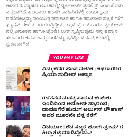
ಈಡೇರಿದೆ. ಫ್ಯಾಷನ್ ಲೋಕದಲ್ಲಿ "ನೈಲ್ ಆರ್ಟ್ ಸ್ಪೆಷಲಿಸ್ಟ" ಎಂಬ ಬಿರದು
ನನ್ನದಾಗಿದೆ. ಹಲವಾರು ಖಾಸಗಿ ವಾಹಿನಿಗಳಲ್ಲಿ ಕಾರ್ಯಕ್ರಮ
ನಡೆಸಿಕೊಟ್ಟಿದ್ದು, ಸಂಯುಕ್ತ ಕರ್ನಾಟಕ ಹಾಗೂ ಕರ್ಮವೀರ ಪತ್ರಿಕೆ ಗಳಿಗೆ
ಫ್ಯಾಷನ್ ಲೇಖನ ಬರೆಯುತ್ತಿದ್ದೇನೆ. ಬ್ಯೂಟಿ ಟ್ರೆಂಡ್ ಹಾಗೂ ನೈಲ್ ಆರ್ಟ್
ನಲ್ಲಿ ವಿನೂತನ ಹಾಗೂ ಟ್ರೆಂಡೀ ಲುಕ್ ಸೃಷ್ಟಿಸುವುದು ನನ್ನ ಹವ್ಯಾಸ.
ಹಲವಾರು ಕವನಗಳನ್ನು ಬರೆದಿದ್ದು, ಪ್ರತಿಷ್ಠಿತ ದಿನಪತ್ರಿಕೆ ಗಳಲ್ಲಿ
ಪ್ರಕಟವಾಗಿದೆ.
YOU MAY LIKE
ನಿಮ್ಮ ಕಥೆಗೆ ಹೊಸ ವೇದಿಕೆ ; ಕಥೆಗಾರರಿಗೆ
ಪ್ರಿಯಾ ಸುದೀಪ್‍ ಆಹ್ವಾನ
ಗೆಳೆತನದ ಮಹತ್ವ ಸಾರುವ ಕುಚುಕು
ಇಂದಿನಿಂದ ಅಮೋಘ ಪ್ರಾರಂಭ ;
ದಾವಣಗೆರೆ ಹುಡುಗ ಅರ್ಜುನ್ ಚೌಹಾಣ್
ಅವರ ಮೂರನೇ ಚಿತ್ರ ತೆರೆಗೆ
ವಿಡಿಯೋ | ಕೆಡಿ ಸೆಟ್ಟಲ್ಲಿ ಜೋಗಿ ಪ್ರೇಮ್‌ ಗೆ
ಶಿಲ್ಪಾ ಶೆಟ್ಟಿ ಮಾಡಿದ್ದೇನು..?