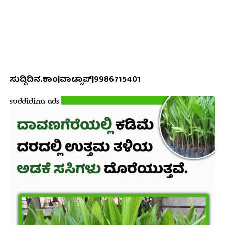
ಸುದ್ದಿದಿನ.ಕಾಂ|ವಾಟ್ಸಾಪ್|9986715401