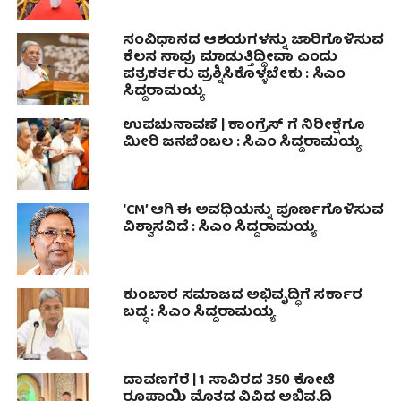
ಸಂವಿಧಾನದ ಆಶಯಗಳನ್ನು ಜಾರಿಗೊಳಿಸುವ
ಕೆಲಸ ನಾವು ಮಾಡುತ್ತಿದ್ದೀವಾ ಎಂದು
ಪತ್ರಕರ್ತರು ಪ್ರಶ್ನಿಸಿಕೊಳ್ಳಬೇಕು : ಸಿಎಂ
ಸಿದ್ದರಾಮಯ್ಯ
ಉಪಚುನಾವಣೆ | ಕಾಂಗ್ರೆಸ್ ಗೆ ನಿರೀಕ್ಷೆಗೂ
ಮೀರಿ ಜನಬೆಂಬಲ : ಸಿಎಂ‌ ಸಿದ್ದರಾಮಯ್ಯ
‘CM’ ಆಗಿ ಈ ಅವಧಿಯನ್ನು ಪೂರ್ಣಗೊಳಿಸುವ
ವಿಶ್ವಾಸವಿದೆ : ಸಿಎಂ ಸಿದ್ದರಾಮಯ್ಯ
ಕುಂಬಾರ ಸಮಾಜದ ಅಭಿವೃದ್ಧಿಗೆ ಸರ್ಕಾರ
ಬದ್ಧ : ಸಿಎಂ ಸಿದ್ದರಾಮಯ್ಯ
ದಾವಣಗೆರೆ | 1 ಸಾವಿರದ 350 ಕೋಟಿ
ರೂಪಾಯಿ ಮೊತ್ತದ ವಿವಿಧ ಅಭಿವೃದ್ಧಿ