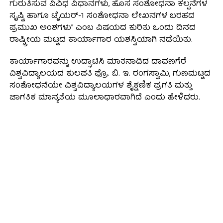
ಗುರುತಿಸುವ ವಿವಿಧ ವಿಧಾನಗಳು, ಹೊಸ ಸಂಶೋಧನಾ ಕಲ್ಪನೆಗಳ
ಸೃಷ್ಟಿ ಹಾಗೂ ಟೈಯರ್-1 ಸಂಶೋಧನಾ ಲೇಖನಗಳ ಬರಹದ
ಪ್ರಮುಖ ಅಂಶಗಳು” ಎಂಬ ವಿಷಯದ ಕುರಿತು ಒಂದು ದಿನದ
ರಾಷ್ಟ್ರೀಯ ಮಟ್ಟದ ಕಾರ್ಯಾಗಾರ ಯಶಸ್ವಿಯಾಗಿ ನಡೆಯಿತು.
ಕಾರ್ಯಾಗಾರವನ್ನು ಉದ್ಘಾಟಿಸಿ ಮಾತನಾಡಿದ ದಾವಣಗೆರೆ
ವಿಶ್ವವಿದ್ಯಾಲಯದ ಕುಲಪತಿ ಪ್ರೊ. ಬಿ. ಇ. ರಂಗಸ್ವಾಮಿ, ಗುಣಮಟ್ಟದ
ಸಂಶೋಧನೆಯೇ ವಿಶ್ವವಿದ್ಯಾಲಯಗಳ ಶೈಕ್ಷಣಿಕ ಪ್ರಗತಿ ಮತ್ತು
ಜಾಗತಿಕ ಮಾನ್ಯತೆಯ ಮೂಲಾಧಾರವಾಗಿದೆ ಎಂದು ಹೇಳಿದರು.