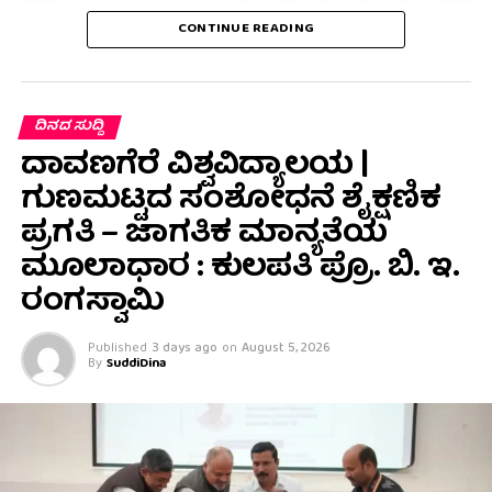
CONTINUE READING
ದಿನದ ಸುದ್ದಿ
ದಾವಣಗೆರೆ ವಿಶ್ವವಿದ್ಯಾಲಯ |
ಗುಣಮಟ್ಟದ ಸಂಶೋಧನೆ ಶೈಕ್ಷಣಿಕ
ಪ್ರಗತಿ – ಜಾಗತಿಕ ಮಾನ್ಯತೆಯ
ಮೂಲಾಧಾರ : ಕುಲಪತಿ ಪ್ರೊ. ಬಿ. ಇ.
ರಂಗಸ್ವಾಮಿ
Published
3 days ago
on
August 5, 2026
By
SuddiDina