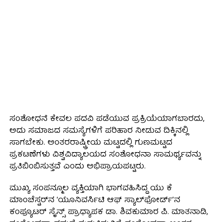
ಸಂಶೋಧನೆ ಕೇವಲ ಪದವಿ ಪಡೆಯುವ ಪ್ರಕ್ರಿಯೆಯಾಗಬಾರದು,
ಅದು ಸಮಾಜದ ಸಮಸ್ಯೆಗಳಿಗೆ ಪರಿಹಾರ ನೀಡುವ ದಿಕ್ಕಿನಲ್ಲಿ
ಸಾಗಬೇಕು. ಅಂತರರಾಷ್ಟ್ರೀಯ ಮಟ್ಟದಲ್ಲಿ ಗುಣಮಟ್ಟದ
ಪ್ರಕಟಣೆಗಳು ವಿಶ್ವವಿದ್ಯಾಲಯದ ಸಂಶೋಧನಾ ಸಾಮರ್ಥ್ಯವನ್ನು
ಪ್ರತಿಬಿಂಬಿಸುತ್ತವೆ ಎಂದು ಅಭಿಪ್ರಾಯಪಟ್ಟರು.
ಮುಖ್ಯ ಸಂಪನ್ಮೂಲ ವ್ಯಕ್ತಿಯಾಗಿ ಭಾಗವಹಿಸಿದ್ದ ಯು ಕೆ
ಮಾಂಚೆಸ್ಟರ್‌ನ ‘ಯೂನಿವರ್ಸಿಟಿ ಆಫ್ ಸ್ಯಾಲ್‌ಫೋರ್ಡ್’ನ
ಕಂಪ್ಯೂಟರ್ ಸೈನ್ಸ್ ಪ್ರಾಧ್ಯಾಪಕ ಡಾ. ಶಿವಕುಮಾರ ಪಿ. ಮಾತನಾಡಿ,