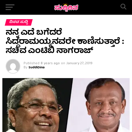
ದಿನದ ಸುದ್ದಿ
ನನ್ನ ಎದೆ ಬಗೆದರೆ
ಸಿದ್ದರಾಮಯ್ಯನವರೇ ಕಾಣಿಸುತ್ತಾರೆ :
ಸಚಿವ ಎಂಟಿಬಿ ನಾಗರಾಜ್
Published
8 years ago
on
January 27, 2019
By
SuddiDina