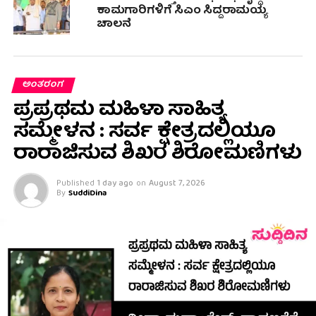
ಕಾಮಗಾರಿಗಳಿಗೆ ಸಿಎಂ ಸಿದ್ದರಾಮಯ್ಯ
ಚಾಲನೆ
ಅಂತರಂಗ
ಪ್ರಪ್ರಥಮ ಮಹಿಳಾ ಸಾಹಿತ್ಯ
ಸಮ್ಮೇಳನ : ಸರ್ವ ಕ್ಷೇತ್ರದಲ್ಲಿಯೂ
ರಾರಾಜಿಸುವ ಶಿಖರ ಶಿರೋಮಣಿಗಳು
Published
1 day ago
on
August 7, 2026
By
SuddiDina