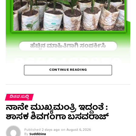
CONTINUE READING
ದಿನದ ಸುದ್ದಿ
ನಾನೇ ಮುಖ್ಯಮಂತ್ರಿ ಇದ್ದಂತೆ :
ಶಾಸಕ ಶಿವಗಂಗಾ ಬಸವರಾಜ್
Published
2 days ago
on
August 6, 2026
By
SuddiDina