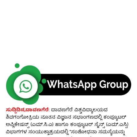
ಸುದ್ದಿದಿನ,ದಾವಣಗೆರೆ
: ದಾವಣಗೆರೆ ವಿಶ್ವವಿದ್ಯಾಲಯದ
ಶಿವಗಂಗೋತ್ರಿಯ ನೂತನ ವಿಜ್ಞಾನ ಸಭಾಂಗಣದಲ್ಲಿ ಕಂಪ್ಯೂಟರ್
ಅಪ್ಲಿಕೇಷನ್ಸ್ (ಎಮ್.ಸಿ.ಎ) ಹಾಗೂ ಕಂಪ್ಯೂಟರ್ ಸೈನ್ಸ್ (ಎಮ್.ಎಸ್ಸಿ)
ವಿಭಾಗಗಳ ಸಂಯುಕ್ತಾಶ್ರಯದಲ್ಲಿ “ಸಂಶೋಧನಾ ಸಮಸ್ಯೆಯನ್ನು