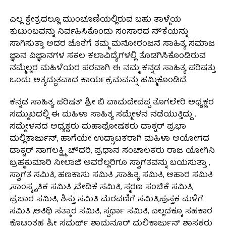
ಎಲ್ಲ ಕ್ಷೇತ್ರದಲ್ಲೂ ಮುಂಚೂಣಿಯಲ್ಲಿರುವ ಬಹು ತಾಳ್ಮೆಯ
ಕುಟುಂಬವನ್ನು ನಿರ್ವಹಿಸಿಕೊಂಡು ಸಂಸಾರದ ನೌಕೆಯನ್ನು
ಸಾಗಿಸುತ್ತಾ ಅದರ ಜೊತೆಗೆ ತಮ್ಮ ಮನೋರಂಜನೆ ಸಾಹಿತ್ಯ ಸಮಾಜ
ಜ್ಞಾನ ವಿಜ್ಞಾನಗಳ ಸಕಲ ಕಲಾವಿದ್ಯೆಗಳಲ್ಲಿ ತೊಡಗಿಸಿಕೊಂಡಿರುವ
ನಮ್ಮೆಲ್ಲರ ಮಹಿಳೆಯರ ಪರವಾಗಿ ಈ ನಮ್ಮ ಕನ್ನಡ ಸಾಹಿತ್ಯ ಪರಿಷತ್ತು
ಒಂದು ಅತ್ಯದ್ಭುತವಾದ ಕಾರ್ಯಕ್ರಮವನ್ನು ಹಮ್ಮಿಕೊಂಡಿದೆ.
ಕನ್ನಡ ಸಾಹಿತ್ಯ ಪರಿಷತ್ ಶ್ರೀ ಬಿ ವಾಮದೇವಪ್ಪ ತೊಗಲೇರಿ ಅಧ್ಯಕ್ಷರ
ಸಮ್ಮುಖದಲ್ಲಿ ಈ ಮಹಿಳಾ ಸಾಹಿತ್ಯ ಸಮ್ಮೇಳನ ನಡೆಯುತ್ತಿದ್ದು .
ಸಮ್ಮೇಳನದ ಅಧ್ಯಕ್ಷರು ಮಹಾಪೋಷಕರು ಡಾಕ್ಟರ್ ಪ್ರಭಾ
ಮಲ್ಲಿಕಾರ್ಜುನ್, ಹಾಗೆಯೇ ಉದ್ಘಾಟಕರಾಗಿ ಮಹಿಳಾ ಆಯೋಗದ
ಡಾಕ್ಟರ್ ನಾಗಲಕ್ಷ್ಮಿ ಚೌದರಿ, ಪ್ರಧಾನ ಸಂಚಾಲಕರು ರಾಜ ಯೋಗಿನಿ
ಬ್ರಹ್ಮಕುಮಾರಿ ನೀಲಾಜಿ ಅವರೆಲ್ಲರಿಗೂ ಸ್ವಾಗತವನ್ನು ಬಯಸುತ್ತಾ ,
ಸ್ವಾಗತ ಸಮಿತಿ, ಹಣಕಾಸು ಸಮಿತಿ ,ಸಾಹಿತ್ಯ ಸಮಿತಿ, ಆಹಾರ ಸಮಿತಿ
,ಸಾಂಸ್ಕೃತಿಕ ಸಮಿತಿ ,ವೇದಿಕೆ ಸಮಿತಿ, ಸ್ಮರಣ ಸಂಚಿಕೆ ಸಮಿತಿ,
ಪ್ರಚಾರ ಸಮಿತಿ, ಶಿಸ್ತು ಸಮಿತಿ ಮೆರವಣಿಗೆ ಸಮಿತಿ,ಪುಸ್ತಕ ಮಳಿಗೆ
ಸಮಿತಿ ,ಅತಿಥಿ ಸತ್ಕಾರ ಸಮಿತಿ, ಸ್ಪರ್ಧಾ ಸಮಿತಿ, ಎಲ್ಲದಕ್ಕೂ ಸಹಕಾರ
ಕೊಟ್ಟಂತಹ ಶ್ರೀ ಸಮರ್ಥ್ ಶಾಮನೂರ್ ಮಲ್ಲಿಕಾರ್ಜುನ್ ಶಾಸಕರು