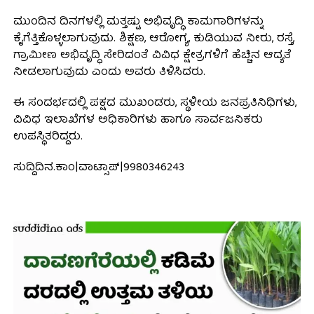
ಮುಂದಿನ ದಿನಗಳಲ್ಲಿ ಮತ್ತಷ್ಟು ಅಭಿವೃದ್ಧಿ ಕಾಮಗಾರಿಗಳನ್ನು
ಕೈಗೆತ್ತಿಕೊಳ್ಳಲಾಗುವುದು. ಶಿಕ್ಷಣ, ಆರೋಗ್ಯ, ಕುಡಿಯುವ ನೀರು, ರಸ್ತೆ,
ಗ್ರಾಮೀಣ ಅಭಿವೃದ್ಧಿ ಸೇರಿದಂತೆ ವಿವಿಧ ಕ್ಷೇತ್ರಗಳಿಗೆ ಹೆಚ್ಚಿನ ಆದ್ಯತೆ
ನೀಡಲಾಗುವುದು ಎಂದು ಅವರು ತಿಳಿಸಿದರು.
ಈ ಸಂದರ್ಭದಲ್ಲಿ ಪಕ್ಷದ ಮುಖಂಡರು, ಸ್ಥಳೀಯ ಜನಪ್ರತಿನಿಧಿಗಳು,
ವಿವಿಧ ಇಲಾಖೆಗಳ ಅಧಿಕಾರಿಗಳು ಹಾಗೂ ಸಾರ್ವಜನಿಕರು
ಉಪಸ್ಥಿತರಿದ್ದರು.
ಸುದ್ದಿದಿನ.ಕಾಂ|ವಾಟ್ಸಾಪ್|9980346243