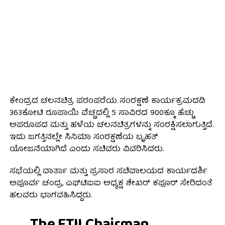
ಕೇಂದ್ರದ ಚಲನಚಿತ್ರ ಪರಂಪರೆಯ ಸಂರಕ್ಷಣೆ ಕಾರ್ಯಕ್ರಮದಡಿ
363ಕೋಟಿ ರೂಪಾಯಿ ವೆಚ್ಚದಲ್ಲಿ 5 ಸಾವಿರದ 900ಕ್ಕೂ ಹೆಚ್ಚು
ಅಪರೂಪದ ಮತ್ತು ಹಳೆಯ ಚಲನಚಿತ್ರಗಳನ್ನು ಸಂರಕ್ಷಿಸಲಾಗುತ್ತಿದೆ.
ಇದು ಜಗತ್ತಿನಲ್ಲೇ ಸಿನಿಮಾ ಸಂರಕ್ಷಣೆಯ ಬೃಹತ್
ಯೋಜನೆಯಾಗಿದೆ ಎಂದು ಸಚಿವರು ವಿವರಿಸಿದರು.
ಸಭೆಯಲ್ಲಿ ವಾರ್ತಾ ಮತ್ತು ಪ್ರಸಾರ ಸಚಿವಾಲಯದ ಕಾರ್ಯದರ್ಶಿ
ಅಪೂರ್ವ ಚಂದ್ರ, ಎಫ್‌ಟಿಐಐ ಅಧ್ಯಕ್ಷ ಶೇಖರ್ ಕಪೂರ್ ಸೇರಿದಂತೆ
ಹಲವರು ಭಾಗವಹಿಸಿದ್ದರು.