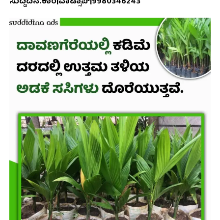
ಸುದ್ದಿದಿನ.ಕಾಂ|ವಾಟ್ಸಾಪ್|9980346243