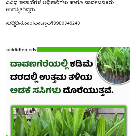
ವಿವಿಧ ಇಲಾಖೆಗಳ ಅಧಿಕಾರಿಗಳು ಹಾಗೂ ಸಾರ್ವಜನಿಕರು
ಉಪಸ್ಥಿತರಿದ್ದರು.
ಸುದ್ದಿದಿನ.ಕಾಂ|ವಾಟ್ಸಾಪ್|9980346243