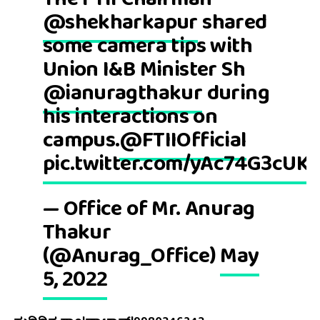
The FTII Chairman
@shekharkapur
shared
some camera tips with
Union I&B Minister Sh
@ianuragthakur
during
his interactions on
campus.
@FTIIOfficial
pic.twitter.com/yAc74G3cUK
— Office of Mr. Anurag
Thakur
(@Anurag_Office)
May
5, 2022