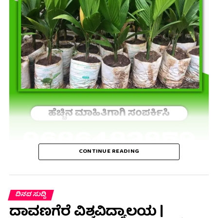
CONTINUE READING
ದಿನದ ಸುದ್ದಿ
ದಾವಣಗೆರೆ ವಿಶ್ವವಿದ್ಯಾಲಯ |