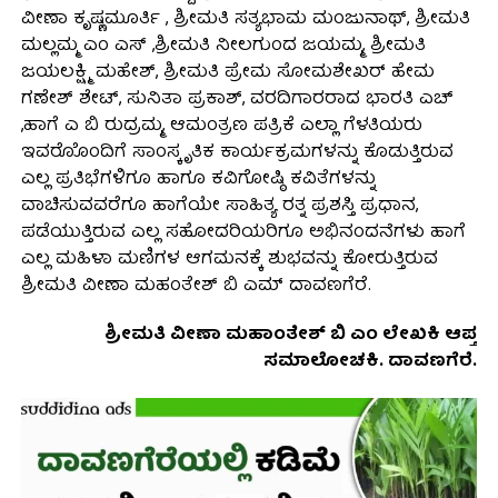
ವೀಣಾ ಕೃಷ್ಣಮೂರ್ತಿ , ಶ್ರೀಮತಿ ಸತ್ಯಭಾಮ ಮಂಜುನಾಥ್, ಶ್ರೀಮತಿ
ಮಲ್ಲಮ್ಮ ಎಂ ಎಸ್ ,ಶ್ರೀಮತಿ ನೀಲಗುಂದ ಜಯಮ್ಮ, ಶ್ರೀಮತಿ
ಜಯಲಕ್ಷ್ಮಿ ಮಹೇಶ್, ಶ್ರೀಮತಿ ಪ್ರೇಮ ಸೋಮಶೇಖರ್ ಹೇಮ
ಗಣೇಶ್ ಶೇಟ್, ಸುನಿತಾ ಪ್ರಕಾಶ್, ವರದಿಗಾರರಾದ ಭಾರತಿ ಎಚ್
,ಹಾಗೆ ಎ ಬಿ ರುದ್ರಮ್ಮ, ಆಮಂತ್ರಣ ಪತ್ರಿಕೆ ಎಲ್ಲಾ ಗೆಳತಿಯರು
ಇವರೊೊಂದಿಗೆ ಸಾಂಸ್ಕೃತಿಕ ಕಾರ್ಯಕ್ರಮಗಳನ್ನು ಕೊಡುತ್ತಿರುವ
ಎಲ್ಲ ಪ್ರತಿಭೆಗಳಿಗೂ ಹಾಗೂ ಕವಿಗೋಷ್ಠಿ ಕವಿತೆಗಳನ್ನು
ವಾಚಿಸುವವರೆಗೂ ಹಾಗೆಯೇ ಸಾಹಿತ್ಯ ರತ್ನ ಪ್ರಶಸ್ತಿ ಪ್ರಧಾನ,
ಪಡೆಯುತ್ತಿರುವ ಎಲ್ಲ ಸಹೋದರಿಯರಿಗೂ ಅಭಿನಂದನೆಗಳು ಹಾಗೆ
ಎಲ್ಲ ಮಹಿಳಾ ಮಣಿಗಳ ಆಗಮನಕ್ಕೆ ಶುಭವನ್ನು ಕೋರುತ್ತಿರುವ
ಶ್ರೀಮತಿ ವೀಣಾ ಮಹಂತೇಶ್ ಬಿ ಎಮ್ ದಾವಣಗೆರೆ.
ಶ್ರೀಮತಿ ವೀಣಾ ಮಹಾಂತೇಶ್ ಬಿ ಎಂ ಲೇಖಕಿ ಆಪ್ತ
ಸಮಾಲೋಚಕಿ. ದಾವಣಗೆರೆ.