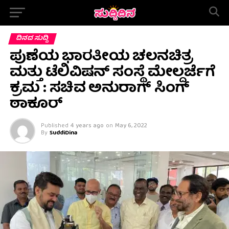
ದಿನದ ಸುದ್ದಿ
ಪುಣೆಯ ಭಾರತೀಯ ಚಲನಚಿತ್ರ
ಮತ್ತು ಟೆಲಿವಿಷನ್ ಸಂಸ್ಥೆ ಮೇಲ್ದರ್ಜೆಗೆ
ಕ್ರಮ : ಸಚಿವ ಅನುರಾಗ್ ಸಿಂಗ್
ಠಾಕೂರ್
Published
4 years ago
on
May 6, 2022
By
SuddiDina