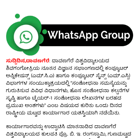
ಸುದ್ದಿದಿನ,ದಾವಣಗೆರೆ
: ದಾವಣಗೆರೆ ವಿಶ್ವವಿದ್ಯಾಲಯದ
ಶಿವಗಂಗೋತ್ರಿಯ ನೂತನ ವಿಜ್ಞಾನ ಸಭಾಂಗಣದಲ್ಲಿ ಕಂಪ್ಯೂಟರ್
ಅಪ್ಲಿಕೇಷನ್ಸ್ (ಎಮ್.ಸಿ.ಎ) ಹಾಗೂ ಕಂಪ್ಯೂಟರ್ ಸೈನ್ಸ್ (ಎಮ್.ಎಸ್ಸಿ)
ವಿಭಾಗಗಳ ಸಂಯುಕ್ತಾಶ್ರಯದಲ್ಲಿ “ಸಂಶೋಧನಾ ಸಮಸ್ಯೆಯನ್ನು
ಗುರುತಿಸುವ ವಿವಿಧ ವಿಧಾನಗಳು, ಹೊಸ ಸಂಶೋಧನಾ ಕಲ್ಪನೆಗಳ
ಸೃಷ್ಟಿ ಹಾಗೂ ಟೈಯರ್-1 ಸಂಶೋಧನಾ ಲೇಖನಗಳ ಬರಹದ
ಪ್ರಮುಖ ಅಂಶಗಳು” ಎಂಬ ವಿಷಯದ ಕುರಿತು ಒಂದು ದಿನದ
ರಾಷ್ಟ್ರೀಯ ಮಟ್ಟದ ಕಾರ್ಯಾಗಾರ ಯಶಸ್ವಿಯಾಗಿ ನಡೆಯಿತು.
ಕಾರ್ಯಾಗಾರವನ್ನು ಉದ್ಘಾಟಿಸಿ ಮಾತನಾಡಿದ ದಾವಣಗೆರೆ
ವಿಶ್ವವಿದ್ಯಾಲಯದ ಕುಲಪತಿ ಪ್ರೊ. ಬಿ. ಇ. ರಂಗಸ್ವಾಮಿ, ಗುಣಮಟ್ಟದ