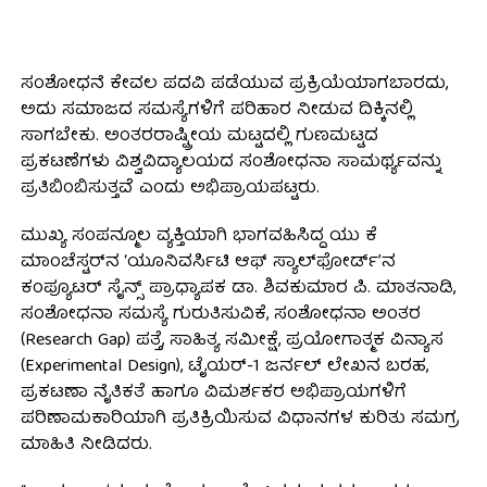
ಸಂಶೋಧನೆ ಕೇವಲ ಪದವಿ ಪಡೆಯುವ ಪ್ರಕ್ರಿಯೆಯಾಗಬಾರದು,
ಅದು ಸಮಾಜದ ಸಮಸ್ಯೆಗಳಿಗೆ ಪರಿಹಾರ ನೀಡುವ ದಿಕ್ಕಿನಲ್ಲಿ
ಸಾಗಬೇಕು. ಅಂತರರಾಷ್ಟ್ರೀಯ ಮಟ್ಟದಲ್ಲಿ ಗುಣಮಟ್ಟದ
ಪ್ರಕಟಣೆಗಳು ವಿಶ್ವವಿದ್ಯಾಲಯದ ಸಂಶೋಧನಾ ಸಾಮರ್ಥ್ಯವನ್ನು
ಪ್ರತಿಬಿಂಬಿಸುತ್ತವೆ ಎಂದು ಅಭಿಪ್ರಾಯಪಟ್ಟರು.
ಮುಖ್ಯ ಸಂಪನ್ಮೂಲ ವ್ಯಕ್ತಿಯಾಗಿ ಭಾಗವಹಿಸಿದ್ದ ಯು ಕೆ
ಮಾಂಚೆಸ್ಟರ್‌ನ ‘ಯೂನಿವರ್ಸಿಟಿ ಆಫ್ ಸ್ಯಾಲ್‌ಫೋರ್ಡ್’ನ
ಕಂಪ್ಯೂಟರ್ ಸೈನ್ಸ್ ಪ್ರಾಧ್ಯಾಪಕ ಡಾ. ಶಿವಕುಮಾರ ಪಿ. ಮಾತನಾಡಿ,
ಸಂಶೋಧನಾ ಸಮಸ್ಯೆ ಗುರುತಿಸುವಿಕೆ, ಸಂಶೋಧನಾ ಅಂತರ
(Research Gap) ಪತ್ತೆ, ಸಾಹಿತ್ಯ ಸಮೀಕ್ಷೆ, ಪ್ರಯೋಗಾತ್ಮಕ ವಿನ್ಯಾಸ
(Experimental Design), ಟೈಯರ್-1 ಜರ್ನಲ್ ಲೇಖನ ಬರಹ,
ಪ್ರಕಟಣಾ ನೈತಿಕತೆ ಹಾಗೂ ವಿಮರ್ಶಕರ ಅಭಿಪ್ರಾಯಗಳಿಗೆ
ಪರಿಣಾಮಕಾರಿಯಾಗಿ ಪ್ರತಿಕ್ರಿಯಿಸುವ ವಿಧಾನಗಳ ಕುರಿತು ಸಮಗ್ರ
ಮಾಹಿತಿ ನೀಡಿದರು.