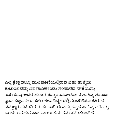
ಎಲ್ಲ ಕ್ಷೇತ್ರದಲ್ಲೂ ಮುಂಚೂಣಿಯಲ್ಲಿರುವ ಬಹು ತಾಳ್ಮೆಯ
ಕುಟುಂಬವನ್ನು ನಿರ್ವಹಿಸಿಕೊಂಡು ಸಂಸಾರದ ನೌಕೆಯನ್ನು
ಸಾಗಿಸುತ್ತಾ ಅದರ ಜೊತೆಗೆ ತಮ್ಮ ಮನೋರಂಜನೆ ಸಾಹಿತ್ಯ ಸಮಾಜ
ಜ್ಞಾನ ವಿಜ್ಞಾನಗಳ ಸಕಲ ಕಲಾವಿದ್ಯೆಗಳಲ್ಲಿ ತೊಡಗಿಸಿಕೊಂಡಿರುವ
ನಮ್ಮೆಲ್ಲರ ಮಹಿಳೆಯರ ಪರವಾಗಿ ಈ ನಮ್ಮ ಕನ್ನಡ ಸಾಹಿತ್ಯ ಪರಿಷತ್ತು
ಒಂದು ಅತ್ಯದ್ಭುತವಾದ ಕಾರ್ಯಕ್ರಮವನ್ನು ಹಮ್ಮಿಕೊಂಡಿದೆ.