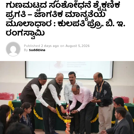
ಗುಣಮಟ್ಟದ ಸಂಶೋಧನೆ ಶೈಕ್ಷಣಿಕ
ಪ್ರಗತಿ – ಜಾಗತಿಕ ಮಾನ್ಯತೆಯ
ಮೂಲಾಧಾರ : ಕುಲಪತಿ ಪ್ರೊ. ಬಿ. ಇ.
ರಂಗಸ್ವಾಮಿ
Published
2 days ago
on
August 5, 2026
By
SuddiDina