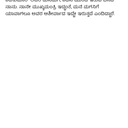
ಶಿವಕುಮಾರ್‌ ಅವರ ಮನೆಮಗ, ಶಿವನ ಮುಂದೆ ಇರುವ ಬಸವ
ನಾನು. ನಾನೇ ಮುಖ್ಯಮಂತ್ರಿ ಇದ್ದಂತೆ, ಮನೆ ಮಗನಿಗೆ
ಯಾವಾಗಲೂ ಅವರ ಆಶೀರ್ವಾದ ಇದ್ದೇ ಇರುತ್ತದೆ ಎಂದಿದ್ದಾರೆ.