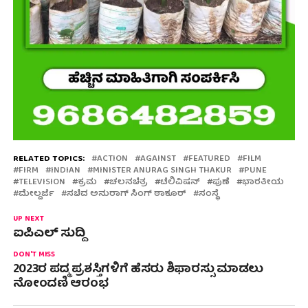
RELATED TOPICS:
ACTION
AGAINST
FEATURED
FILM
FIRM
INDIAN
MINISTER ANURAG SINGH THAKUR
PUNE
TELEVISION
ಕ್ರಮ
ಚಲನಚಿತ್ರ
ಟೆಲಿವಿಷನ್
ಪುಣೆ
ಭಾರತೀಯ
ಮೇಲ್ದರ್ಜೆ
ಸಚಿವ ಅನುರಾಗ್ ಸಿಂಗ್ ಠಾಕೂರ್
ಸಂಸ್ಥೆ
UP NEXT
ಐಪಿಎಲ್ ಸುದ್ದಿ
DON'T MISS
2023ರ ಪದ್ಮ ಪ್ರಶಸ್ತಿಗಳಿಗೆ ಹೆಸರು ಶಿಫಾರಸ್ಸು ಮಾಡಲು
ನೋಂದಣಿ ಆರಂಭ