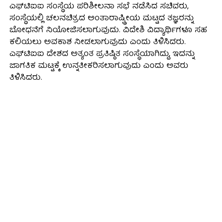
ಎಫ್‌ಟಿಐಐ ಸಂಸ್ಥೆಯ ಪರಿಶೀಲನಾ ಸಭೆ ನಡೆಸಿದ ಸಚಿವರು,
ಸಂಸ್ಥೆಯಲ್ಲಿ ಚಲನಚಿತ್ರದ ಅಂತಾರಾಷ್ಟ್ರೀಯ ಮಟ್ಟದ ತಜ್ಞರನ್ನು
ಬೋಧನೆಗೆ ನಿಯೋಜಿಸಲಾಗುವುದು. ವಿದೇಶಿ ವಿದ್ಯಾರ್ಥಿಗಳೂ ಸಹ
ಕಲಿಯಲು ಅವಕಾಶ ನೀಡಲಾಗುವುದು ಎಂದು ತಿಳಿಸಿದರು.
ಎಫ್‌ಟಿಐಐ ದೇಶದ ಅತ್ಯಂತ ಪ್ರತಿಷ್ಠಿತ ಸಂಸ್ಥೆಯಾಗಿದ್ದು, ಇದನ್ನು
ಜಾಗತಿಕ ಮಟ್ಟಕ್ಕೆ ಉನ್ನತೀಕರಿಸಲಾಗುವುದು ಎಂದು ಅವರು
ತಿಳಿಸಿದರು.