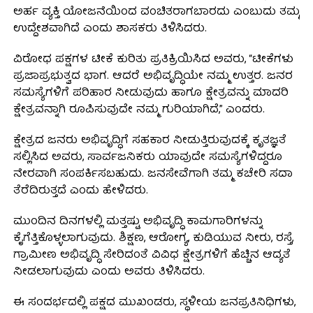
ಅರ್ಹ ವ್ಯಕ್ತಿ ಯೋಜನೆಯಿಂದ ವಂಚಿತರಾಗಬಾರದು ಎಂಬುದು ತಮ್ಮ
ಉದ್ದೇಶವಾಗಿದೆ ಎಂದು ಶಾಸಕರು ತಿಳಿಸಿದರು.
ವಿರೋಧ ಪಕ್ಷಗಳ ಟೀಕೆ ಕುರಿತು ಪ್ರತಿಕ್ರಿಯಿಸಿದ ಅವರು, “ಟೀಕೆಗಳು
ಪ್ರಜಾಪ್ರಭುತ್ವದ ಭಾಗ. ಆದರೆ ಅಭಿವೃದ್ಧಿಯೇ ನಮ್ಮ ಉತ್ತರ. ಜನರ
ಸಮಸ್ಯೆಗಳಿಗೆ ಪರಿಹಾರ ನೀಡುವುದು ಹಾಗೂ ಕ್ಷೇತ್ರವನ್ನು ಮಾದರಿ
ಕ್ಷೇತ್ರವನ್ನಾಗಿ ರೂಪಿಸುವುದೇ ನಮ್ಮ ಗುರಿಯಾಗಿದೆ,” ಎಂದರು.
ಕ್ಷೇತ್ರದ ಜನರು ಅಭಿವೃದ್ಧಿಗೆ ಸಹಕಾರ ನೀಡುತ್ತಿರುವುದಕ್ಕೆ ಕೃತಜ್ಞತೆ
ಸಲ್ಲಿಸಿದ ಅವರು, ಸಾರ್ವಜನಿಕರು ಯಾವುದೇ ಸಮಸ್ಯೆಗಳಿದ್ದರೂ
ನೇರವಾಗಿ ಸಂಪರ್ಕಿಸಬಹುದು. ಜನಸೇವೆಗಾಗಿ ತಮ್ಮ ಕಚೇರಿ ಸದಾ
ತೆರೆದಿರುತ್ತದೆ ಎಂದು ಹೇಳಿದರು.
ಮುಂದಿನ ದಿನಗಳಲ್ಲಿ ಮತ್ತಷ್ಟು ಅಭಿವೃದ್ಧಿ ಕಾಮಗಾರಿಗಳನ್ನು
ಕೈಗೆತ್ತಿಕೊಳ್ಳಲಾಗುವುದು. ಶಿಕ್ಷಣ, ಆರೋಗ್ಯ, ಕುಡಿಯುವ ನೀರು, ರಸ್ತೆ,
ಗ್ರಾಮೀಣ ಅಭಿವೃದ್ಧಿ ಸೇರಿದಂತೆ ವಿವಿಧ ಕ್ಷೇತ್ರಗಳಿಗೆ ಹೆಚ್ಚಿನ ಆದ್ಯತೆ
ನೀಡಲಾಗುವುದು ಎಂದು ಅವರು ತಿಳಿಸಿದರು.
ಈ ಸಂದರ್ಭದಲ್ಲಿ ಪಕ್ಷದ ಮುಖಂಡರು, ಸ್ಥಳೀಯ ಜನಪ್ರತಿನಿಧಿಗಳು,