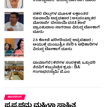
ಕರಿಚಣ್ಣನವರ್ ವಿರುದ್ಧ ಲೋಕಾಗೆ ದೂರು
ನಕಲಿ ಬಿಲ್ಲುಗಳ ಮೂಲಕ ಲಕ್ಷಾಂತರ
ರೂಪಾಯಿ ಅವ್ಯವಹಾರ | ಅಲ್ಪಸಂಖ್ಯಾತರ
ಮೊರಾರ್ಜಿ ದೇಸಾಯಿ ವಸತಿ ಶಾಲೆ
ಪ್ರಾಂಶುಪಾಲ ನಾಗರಾಜ ವಿರುದ್ಧ ಲೋಕಾಗೆ
ದೂರು
2.5 ಕೋಟಿ ಖರೀದಿಯಲ್ಲಿ ಅವ್ಯವಹಾರ ;
ಆಯುಕ್ತೆ ಮಂಜುಶ್ರೀ ಸೇರಿ 6 ಅಧಿಕಾರಿಗಳ
ವಿರುದ್ಧ ಲೋಕಾಗೆ ದೂರು
ದಾವಣಗೆರೆ | ಕೆರೆಗಳ ಸಂರಕ್ಷಣೆ; ಒತ್ತುವರಿ
ತೆರವಿಗೆ ಕಟ್ಟುನಿಟ್ಟಿನ ಕ್ರಮ : ಡಿಸಿ
ಗಂಗಾಧರಸ್ವಾಮಿ ಜಿ.ಎಂ
ಅಂತರಂಗ
ಪ್ರಪ್ರಥಮ ಮಹಿಳಾ ಸಾಹಿತ್ಯ