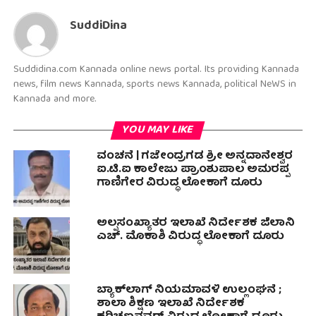
SuddiDina
Suddidina.com Kannada online news portal. Its providing Kannada
news, film news Kannada, sports news Kannada, political NeWS in
Kannada and more.
YOU MAY LIKE
ವಂಚನೆ | ಗಜೇಂದ್ರಗಡ ಶ್ರೀ ಅನ್ನದಾನೇಶ್ವರ
ಐ.ಟಿ.ಐ ಕಾಲೇಜು ಪ್ರಾಂಶುಪಾಲ ಅಮರಪ್ಪ
ಗಾಣಿಗೇರ ವಿರುದ್ಧ ಲೋಕಾಗೆ ದೂರು
ಅಲ್ಪಸಂಖ್ಯಾತರ ಇಲಾಖೆ ನಿರ್ದೇಶಕ ಜಿಲಾನಿ
ಎಚ್. ಮೊಕಾಶಿ ವಿರುದ್ಧ ಲೋಕಾಗೆ ದೂರು
ಬ್ಯಾಕ್‌ಲಾಗ್ ನಿಯಮಾವಳಿ ಉಲ್ಲಂಘನೆ ;
ಶಾಲಾ ಶಿಕ್ಷಣ ಇಲಾಖೆ ನಿರ್ದೇಶಕ