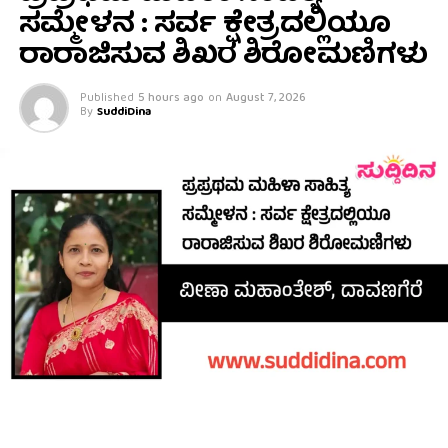
ಸಮ್ಮೇಳನ : ಸರ್ವ ಕ್ಷೇತ್ರದಲ್ಲಿಯೂ
ರಾರಾಜಿಸುವ ಶಿಖರ ಶಿರೋಮಣಿಗಳು
Published
5 hours ago
on
August 7, 2026
By
SuddiDina