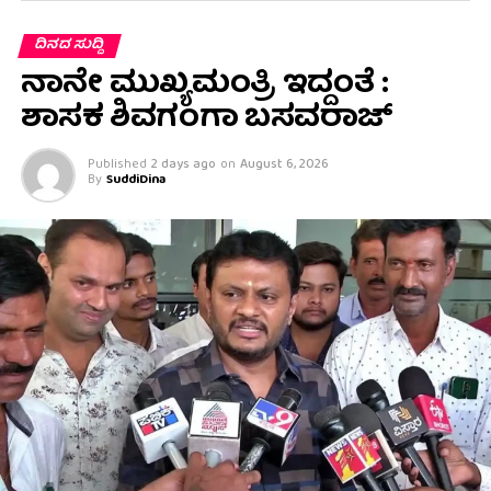
ದಿನದ ಸುದ್ದಿ
ನಾನೇ ಮುಖ್ಯಮಂತ್ರಿ ಇದ್ದಂತೆ :
ಶಾಸಕ ಶಿವಗಂಗಾ ಬಸವರಾಜ್
Published
2 days ago
on
August 6, 2026
By
SuddiDina