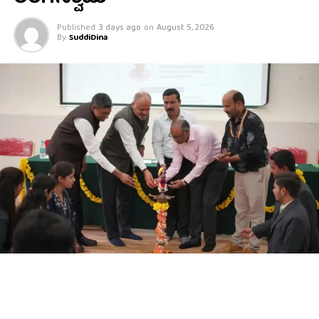
Published
3 days ago
on
August 5, 2026
By
SuddiDina