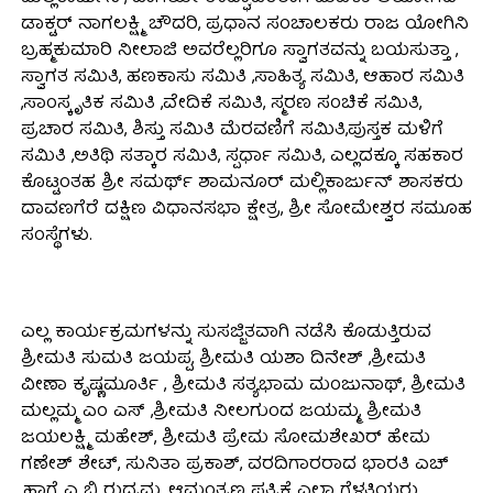
ಡಾಕ್ಟರ್ ನಾಗಲಕ್ಷ್ಮಿ ಚೌದರಿ, ಪ್ರಧಾನ ಸಂಚಾಲಕರು ರಾಜ ಯೋಗಿನಿ
ಬ್ರಹ್ಮಕುಮಾರಿ ನೀಲಾಜಿ ಅವರೆಲ್ಲರಿಗೂ ಸ್ವಾಗತವನ್ನು ಬಯಸುತ್ತಾ ,
ಸ್ವಾಗತ ಸಮಿತಿ, ಹಣಕಾಸು ಸಮಿತಿ ,ಸಾಹಿತ್ಯ ಸಮಿತಿ, ಆಹಾರ ಸಮಿತಿ
,ಸಾಂಸ್ಕೃತಿಕ ಸಮಿತಿ ,ವೇದಿಕೆ ಸಮಿತಿ, ಸ್ಮರಣ ಸಂಚಿಕೆ ಸಮಿತಿ,
ಪ್ರಚಾರ ಸಮಿತಿ, ಶಿಸ್ತು ಸಮಿತಿ ಮೆರವಣಿಗೆ ಸಮಿತಿ,ಪುಸ್ತಕ ಮಳಿಗೆ
ಸಮಿತಿ ,ಅತಿಥಿ ಸತ್ಕಾರ ಸಮಿತಿ, ಸ್ಪರ್ಧಾ ಸಮಿತಿ, ಎಲ್ಲದಕ್ಕೂ ಸಹಕಾರ
ಕೊಟ್ಟಂತಹ ಶ್ರೀ ಸಮರ್ಥ್ ಶಾಮನೂರ್ ಮಲ್ಲಿಕಾರ್ಜುನ್ ಶಾಸಕರು
ದಾವಣಗೆರೆ ದಕ್ಷಿಣ ವಿಧಾನಸಭಾ ಕ್ಷೇತ್ರ, ಶ್ರೀ ಸೋಮೇಶ್ವರ ಸಮೂಹ
ಸಂಸ್ಥೆಗಳು.
ಎಲ್ಲ ಕಾರ್ಯಕ್ರಮಗಳನ್ನು ಸುಸಜ್ಜಿತವಾಗಿ ನಡೆಸಿ ಕೊಡುತ್ತಿರುವ
ಶ್ರೀಮತಿ ಸುಮತಿ ಜಯಪ್ಪ, ಶ್ರೀಮತಿ ಯಶಾ ದಿನೇಶ್ ,ಶ್ರೀಮತಿ
ವೀಣಾ ಕೃಷ್ಣಮೂರ್ತಿ , ಶ್ರೀಮತಿ ಸತ್ಯಭಾಮ ಮಂಜುನಾಥ್, ಶ್ರೀಮತಿ
ಮಲ್ಲಮ್ಮ ಎಂ ಎಸ್ ,ಶ್ರೀಮತಿ ನೀಲಗುಂದ ಜಯಮ್ಮ, ಶ್ರೀಮತಿ
ಜಯಲಕ್ಷ್ಮಿ ಮಹೇಶ್, ಶ್ರೀಮತಿ ಪ್ರೇಮ ಸೋಮಶೇಖರ್ ಹೇಮ
ಗಣೇಶ್ ಶೇಟ್, ಸುನಿತಾ ಪ್ರಕಾಶ್, ವರದಿಗಾರರಾದ ಭಾರತಿ ಎಚ್
,ಹಾಗೆ ಎ ಬಿ ರುದ್ರಮ್ಮ, ಆಮಂತ್ರಣ ಪತ್ರಿಕೆ ಎಲ್ಲಾ ಗೆಳತಿಯರು