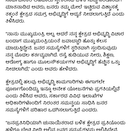
ಸಾರ್ವಜನಿಕರ ಅಹವಾಲು ಸ್ವೀಕರಿಸಿದ ಬಳಿಕ ಸುದ್ದಿಗಾರರೊಂದಿಗೆ
ಮಾತನಾಡಿದ ಅವರು, ಜನರು ತಮ್ಮ ಮೇಲೆ ಇಟ್ಟಿರುವ ವಿಶ್ವಾಸಕ್ಕೆ
ತಕ್ಕಂತೆ ಕ್ಷೇತ್ರದ ಸಮಗ್ರ ಅಭಿವೃದ್ಧಿಗೆ ಆದ್ಯತೆ ನೀಡಲಾಗುತ್ತಿದೆ ಎಂದು
ತಿಳಿಸಿದರು.
“ನಾನು ಮುಖ್ಯಮಂತ್ರಿ ಅಲ್ಲ. ಆದರೆ ನನ್ನ ಕ್ಷೇತ್ರದ ಅಭಿವೃದ್ಧಿ ವಿಚಾರ
ಬಂದಾಗ ಮುಖ್ಯಮಂತ್ರಿಯಂತೆ ಜವಾಬ್ದಾರಿ ಹೊತ್ತು ಕೆಲಸ
ಮಾಡುತ್ತಿದ್ದೇನೆ. ಜನರ ಸಮಸ್ಯೆಗಳಿಗೆ ತ್ವರಿತವಾಗಿ ಸ್ಪಂದಿಸುವುದು
ನನ್ನ ಮೊದಲ ಕರ್ತವ್ಯವಾಗಿದೆ. ರಸ್ತೆ, ಕುಡಿಯುವ ನೀರು, ಶಿಕ್ಷಣ,
ಆರೋಗ್ಯ ಹಾಗೂ ಮೂಲಸೌಕರ್ಯಗಳ ಅಭಿವೃದ್ಧಿಗೆ ಹೆಚ್ಚಿನ ಒತ್ತು
ನೀಡಲಾಗಿದೆ,” ಎಂದು ಅವರು ಹೇಳಿದರು.
ಕ್ಷೇತ್ರದಲ್ಲಿ ಹಲವು ಅಭಿವೃದ್ಧಿ ಕಾಮಗಾರಿಗಳು ಈಗಾಗಲೇ
ಪೂರ್ಣಗೊಂಡಿದ್ದು, ಇನ್ನೂ ಅನೇಕ ಯೋಜನೆಗಳು ಪ್ರಗತಿಯಲ್ಲಿವೆ
ಎಂದು ತಿಳಿಸಿದ ಅವರು, ಸರ್ಕಾರದ ವಿವಿಧ ಇಲಾಖೆಗಳ
ಅಧಿಕಾರಿಗಳೊಂದಿಗೆ ನಿರಂತರ ಸಮನ್ವಯ ಸಾಧಿಸಿ ಜನರ
ಸಮಸ್ಯೆಗಳಿಗೆ ಪರಿಹಾರ ಒದಗಿಸಲಾಗುತ್ತಿದೆ ಎಂದರು.
“ಜನಪ್ರತಿನಿಧಿಯಾಗಿ ಚುನಾಯಿತರಾದ ಬಳಿಕ ಕ್ಷೇತ್ರದ ಪ್ರತಿಯೊಂದು
ಹಳ್ಳಿಗೂ ಭೇಟಿ ನೀಡಿ ಅಲ್ಲಿನ ಜನರ ಸಮಸ್ಯೆಗಳನ್ನು ಆಲಿಸಿದ್ದೇನೆ.