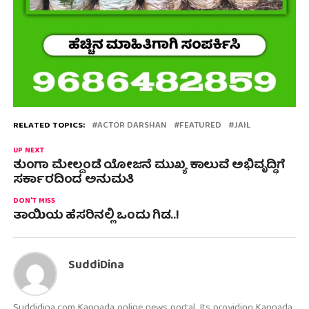
RELATED TOPICS:
ACTOR DARSHAN
FEATURED
JAIL
UP NEXT
ತುಂಗಾ ಮೇಲ್ದಂಡೆ ಯೋಜನೆ ಮುಖ್ಯ ಕಾಲುವೆ ಅಭಿವೃದ್ಧಿಗೆ
ಸರ್ಕಾರದಿಂದ ಅನುಮತಿ
DON'T MISS
ತಾಯಿಯ ಹೆಸರಿನಲ್ಲಿ ಒಂದು ಗಿಡ..!
SuddiDina
Suddidina.com Kannada online news portal. Its providing Kannada