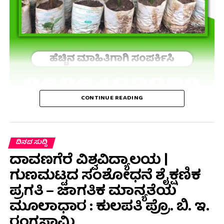
CONTINUE READING
ದಿನದ ಸುದ್ದಿ
ದಾವಣಗೆರೆ ವಿಶ್ವವಿದ್ಯಾಲಯ |
ಗುಣಮಟ್ಟದ ಸಂಶೋಧನೆ ಶೈಕ್ಷಣಿಕ
ಪ್ರಗತಿ – ಜಾಗತಿಕ ಮಾನ್ಯತೆಯ
ಮೂಲಾಧಾರ : ಕುಲಪತಿ ಪ್ರೊ. ಬಿ. ಇ.
ರಂಗಸ್ವಾಮಿ