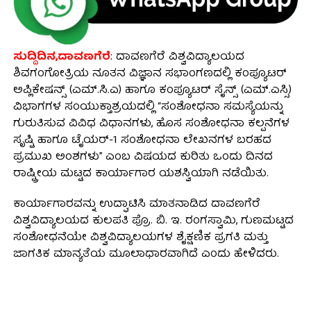
ಸುದ್ದಿದಿನ,ದಾವಣಗೆರೆ
: ದಾವಣಗೆರೆ ವಿಶ್ವವಿದ್ಯಾಲಯದ
ಶಿವಗಂಗೋತ್ರಿಯ ನೂತನ ವಿಜ್ಞಾನ ಸಭಾಂಗಣದಲ್ಲಿ ಕಂಪ್ಯೂಟರ್
ಅಪ್ಲಿಕೇಷನ್ಸ್ (ಎಮ್.ಸಿ.ಎ) ಹಾಗೂ ಕಂಪ್ಯೂಟರ್ ಸೈನ್ಸ್ (ಎಮ್.ಎಸ್ಸಿ)
ವಿಭಾಗಗಳ ಸಂಯುಕ್ತಾಶ್ರಯದಲ್ಲಿ “ಸಂಶೋಧನಾ ಸಮಸ್ಯೆಯನ್ನು
ಗುರುತಿಸುವ ವಿವಿಧ ವಿಧಾನಗಳು, ಹೊಸ ಸಂಶೋಧನಾ ಕಲ್ಪನೆಗಳ
ಸೃಷ್ಟಿ ಹಾಗೂ ಟೈಯರ್-1 ಸಂಶೋಧನಾ ಲೇಖನಗಳ ಬರಹದ
ಪ್ರಮುಖ ಅಂಶಗಳು” ಎಂಬ ವಿಷಯದ ಕುರಿತು ಒಂದು ದಿನದ
ರಾಷ್ಟ್ರೀಯ ಮಟ್ಟದ ಕಾರ್ಯಾಗಾರ ಯಶಸ್ವಿಯಾಗಿ ನಡೆಯಿತು.
ಕಾರ್ಯಾಗಾರವನ್ನು ಉದ್ಘಾಟಿಸಿ ಮಾತನಾಡಿದ ದಾವಣಗೆರೆ
ವಿಶ್ವವಿದ್ಯಾಲಯದ ಕುಲಪತಿ ಪ್ರೊ. ಬಿ. ಇ. ರಂಗಸ್ವಾಮಿ, ಗುಣಮಟ್ಟದ
ಸಂಶೋಧನೆಯೇ ವಿಶ್ವವಿದ್ಯಾಲಯಗಳ ಶೈಕ್ಷಣಿಕ ಪ್ರಗತಿ ಮತ್ತು
ಜಾಗತಿಕ ಮಾನ್ಯತೆಯ ಮೂಲಾಧಾರವಾಗಿದೆ ಎಂದು ಹೇಳಿದರು.