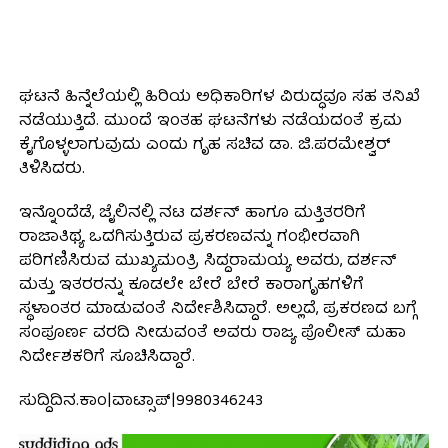
ಘಟನೆ ಹಿನ್ನೆಲೆಯಲ್ಲಿ ಹಿರಿಯ ಅಧಿಕಾರಿಗಳ ವಿರುದ್ಧವೂ ಸಹ ತನಿಖೆ
ನಡೆಯುತ್ತಿದೆ. ಮುಂದೆ ಇಂತಹ ಘಟನೆಗಳು ನಡೆಯದಂತೆ ಕ್ರಮ
ಕೈಗೊಳ್ಳಲಾಗುವುದು ಎಂದು ಗೃಹ ಸಚಿವ ಡಾ. ಜಿ.ಪರಮೇಶ್ವರ್
ತಿಳಿಸಿದರು.
ಇನ್ನೊಂದೆಡೆ, ಜೈಲಿನಲ್ಲಿ ನಟ ದರ್ಶನ್ ಹಾಗೂ ಮತ್ತಿತರರಿಗೆ
ರಾಜಾತಿಥ್ಯ ಒದಗಿಸುತ್ತಿರುವ ಪ್ರಕರಣವನ್ನು ಗಂಭೀರವಾಗಿ
ಪರಿಗಣಿಸಿರುವ ಮುಖ್ಯಮಂತ್ರಿ ಸಿದ್ದರಾಮಯ್ಯ ಅವರು, ದರ್ಶನ್
ಮತ್ತು ಇತರರನ್ನು ಕೂಡಲೇ ಬೇರೆ ಬೇರೆ ಕಾರಾಗೃಹಗಳಿಗೆ
ಸ್ಥಳಾಂತರ ಮಾಡುವಂತೆ ನಿರ್ದೇಶಿಸಿದ್ದಾರೆ. ಅಲ್ಲದೆ, ಪ್ರಕರಣದ ಬಗ್ಗೆ
ಸಂಪೂರ್ಣ ವರದಿ ನೀಡುವಂತೆ ಅವರು ರಾಜ್ಯ ಪೊಲೀಸ್ ಮಹಾ
ನಿರ್ದೇಶಕರಿಗೆ ಸೂಚಿಸಿದ್ದಾರೆ.
ಸುದ್ದಿದಿನ.ಕಾಂ|ವಾಟ್ಸಾಪ್|9980346243