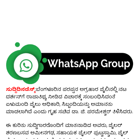
ಸುದ್ದಿದಿನಡೆಸ್ಕ್
:ಬೆಂಗಳೂರಿನ ಪರಪ್ಪನ ಅಗ್ರಹಾರ ಜೈಲಿನಲ್ಲಿ ನಟ
ದರ್ಶನ್‌ಗೆ ರಾಜಾತಿಥ್ಯ ನೀಡಿದ ವಿಚಾರಕ್ಕೆ ಸಂಬಂಧಿಸಿದಂತೆ
ಏಳುಮಂದಿ ಜೈಲು ಅಧಿಕಾರಿ, ಸಿಬ್ಬಂದಿಯನ್ನು ಅಮಾನತು
ಮಾಡಲಾಗಿದೆ ಎಂದು ಗೃಹ ಸಚಿವ ಡಾ. ಜಿ. ಪರಮೇಶ್ವರ್ ತಿಳಿಸಿದರು.
ಈ ಕುರಿತು ಸುದ್ದಿಗಾರರೊಂದಿಗೆ ಮಾತನಾಡಿದ ಅವರು, ಜೈಲರ್
ಶರಣಬಸವ ಅಮೀನಗಢ, ಸಹಾಯಕ ಜೈಲರ್ ಪುಟ್ಟಸ್ವಾಮಿ, ಜೈಲ್