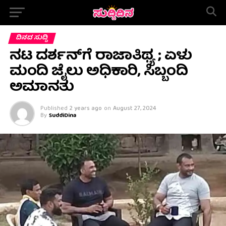
ದಿನದ ಸುದ್ದಿ
ನಟ ದರ್ಶನ್‌ಗೆ ರಾಜಾತಿಥ್ಯ ; ಏಳು
ಮಂದಿ ಜೈಲು ಅಧಿಕಾರಿ, ಸಿಬ್ಬಂದಿ
ಅಮಾನತು
Published
2 years ago
on
August 27, 2024
By
SuddiDina