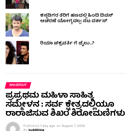
ಕನ್ನಡಿಗರ ತೆರಿಗೆ ಹಣದಲ್ಲಿ ಹಿಂದಿ ದಿವಸ್
ಆಚರಣೆ ಯೋಗ್ಯವಲ್ಲ: ನಟ ದರ್ಶನ್
ರಿಯಾ ಚಕ್ರವರ್ತಿ ಗೆ ಜೈಲು..?
ಅಂತರಂಗ
ಪ್ರಪ್ರಥಮ ಮಹಿಳಾ ಸಾಹಿತ್ಯ
ಸಮ್ಮೇಳನ : ಸರ್ವ ಕ್ಷೇತ್ರದಲ್ಲಿಯೂ
ರಾರಾಜಿಸುವ ಶಿಖರ ಶಿರೋಮಣಿಗಳು
Published
1 day ago
on
August 7, 2026
By
SuddiDina