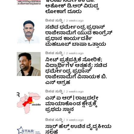
ಇಲಾಖೆ ನಿರ್ದೇಶಕ ಡಾ.
ಅಶೋಕ್ ಡಿ.ಆರ್ ವಿರುದ್ಧ
ಲೋಕಾಗೆ ದೂರು
ದಿನದ ಸುದ್ದಿ
2 weeks ago
ಸಚಿವ ಧರ್ಮೇಂದ್ರ ಪ್ರಧಾನ್
ರಾಜೀನಾಮೆಗೆ ಯುವ ಕಾಂಗ್ರೆಸ್
ಪ್ರಧಾನ ಕಾರ್ಯದರ್ಶಿ
ಮಹಬೂಬ್ ಬಾಷಾ ಒತ್ತಾಯ
ದಿನದ ಸುದ್ದಿ
2 weeks ago
ನೀಟ್ ಪ್ರಶ್ನೆಪತ್ರಿಕೆ ಸೋರಿಕೆ;
ವಿದ್ಯಾರ್ಥಿಗಳ ಆತ್ಮಹತ್ಯೆ: ಸಚಿವ
ಧರ್ಮೇಂದ್ರ ಪ್ರಧಾನ್‌
ರಾಜೀನಾಮೆಗೆ ವಿನಾಯಕ ಬಿ.
ಎನ್ ಆಗ್ರಹ
ದಿನದ ಸುದ್ದಿ
2 weeks ago
ಎಸ್ ಐ ಆರ್ | ರಾಜ್ಯದಲ್ಲೇ
ಮಾಯಾಕೊಂಡ ಕ್ಷೇತ್ರಕ್ಕೆ
ಪ್ರಥಮ ಸ್ಥಾನ
ದಿನದ ಸುದ್ದಿ
3 weeks ago
ಸ್ಟಾರ್ ಹೆಲ್ತ್ ಉಚಿತ ವೈದ್ಯಕೀಯ
ಸಲಹೆ