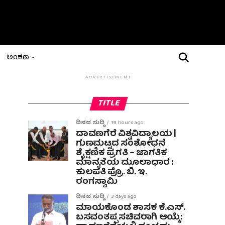
ಅಂಕಣ
ADVERTISEMENT
TITLE
ದಿನದ ಸುದ್ದಿ
19 hours ago
ದಾವಣಗೆರೆ ವಿಶ್ವವಿದ್ಯಾಲಯ |
ಗುಣಮಟ್ಟದ ಸಂಶೋಧನೆ
ಶೈಕ್ಷಣಿಕ ಪ್ರಗತಿ – ಜಾಗತಿಕ
ಮಾನ್ಯತೆಯ ಮೂಲಾಧಾರ :
ಕುಲಪತಿ ಪ್ರೊ. ಬಿ. ಇ.
ರಂಗಸ್ವಾಮಿ
ದಿನದ ಸುದ್ದಿ
3 days ago
ಮಾಯಕೊಂಡ ಶಾಸಕ ಕೆ.ಎಸ್.
ಬಸವಂತಪ್ಪ ಸಚಿವರಾಗಿ ಆಯ್ಕೆ: