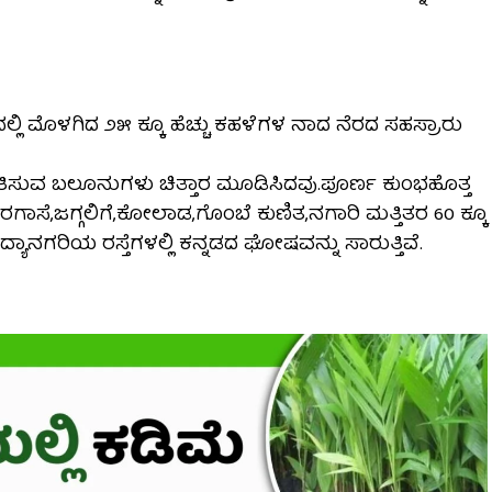
್ಲಿ ಮೊಳಗಿದ ೨೫ ಕ್ಕೂ ಹೆಚ್ಚು ಕಹಳೆಗಳ ನಾದ ನೆರದ ಸಹಸ್ರಾರು
ಂಕೇತಿಸುವ ಬಲೂನುಗಳು ಚಿತ್ತಾರ ಮೂಡಿಸಿದವು.ಪೂರ್ಣ ಕುಂಭಹೊತ್ತ
ಸೆ,ಜಗ್ಗಲಿಗೆ,ಕೋಲಾಡ,ಗೊಂಬೆ ಕುಣಿತ,ನಗಾರಿ ಮತ್ತಿತರ 60 ಕ್ಕೂ
ಾನಗರಿಯ ರಸ್ತೆಗಳಲ್ಲಿ ಕನ್ನಡದ ಘೋಷವನ್ನು ಸಾರುತ್ತಿವೆ.