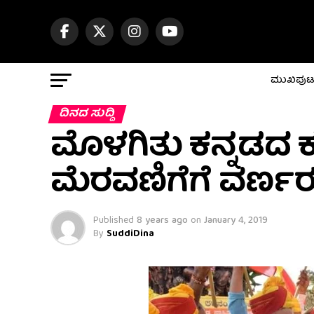
ಮುಖಪು
ದಿನದ ಸುದ್ದಿ
ಮೊಳಗಿತು ಕನ್ನಡದ ಕಹ
ಮೆರವಣಿಗೆಗೆ ವರ್ಣ
Published
8 years ago
on
January 4, 2019
By
SuddiDina