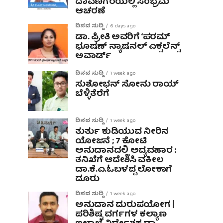
ದಾವಣಗೆರೆಯಲ್ಲಿ ಸಂಭ್ರಮ
ಆಚರಣೆ
ದಿನದ ಸುದ್ದಿ
6 days ago
ಡಾ. ಪ್ರೀತಿ ಅವರಿಗೆ ‘ಪರಮ್
ಭೂಷಣ್ ನ್ಯಾಷನಲ್ ಎಕ್ಸಲೆನ್ಸ್
ಅವಾರ್ಡ್
ದಿನದ ಸುದ್ದಿ
1 week ago
ಸುಶೋಭನ್ ಸೋನು ರಾಯ್
ಬೆಳ್ಳಿತೆರೆಗೆ
ದಿನದ ಸುದ್ದಿ
1 week ago
ತುರ್ತು ಕುಡಿಯುವ ನೀರಿನ
ಯೋಜನೆ ; 7 ಕೋಟಿ
ಅನುದಾನದಲ್ಲಿ ಅವ್ಯವಹಾರ :
ತನಿಖೆಗೆ ಆದೇಶಿಸಿ ವಕೀಲ
ಡಾ‌.ಕೆ.ಎ.ಓಬಳಪ್ಪ ಲೋಕಾಗೆ
ದೂರು
ದಿನದ ಸುದ್ದಿ
1 week ago
ಅನುದಾನ ದುರುಪಯೋಗ |
ಪರಿಶಿಷ್ಟ ವರ್ಗಗಳ ಕಲ್ಯಾಣ