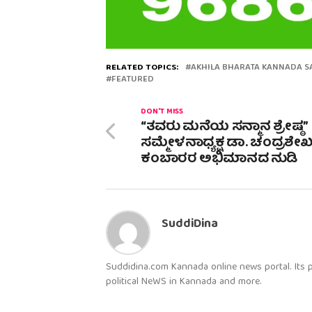
RELATED TOPICS:
AKHILA BHARATA KANNADA S
FEATURED
DON'T MISS
“ತವರು ಮನೆಯ ಸನ್ಮಾನ ಶ್ರೇಷ್ಠ”
ಸಮ್ಮೇಳನಾಧ್ಯಕ್ಷ ಡಾ. ಚಂದ್ರಶೇ
ಕಂಬಾರರ ಅಭಿಮಾನದ ನುಡಿ
SuddiDina
Suddidina.com Kannada online news portal. Its
political NeWS in Kannada and more.