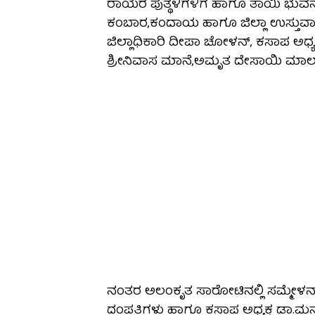
ರಾಯರ ಪುತ್ಥಳಿಗಳಿಗೆ ಹಾಗೂ ತಾಯಿ ಭುವನೇಶ್
ಕಂಬಾರ,ಕಂದಾಯ ಹಾಗೂ ಜಿಲ್ಲಾ ಉಸ್ತುವಾರಿ 
ಜಿಲ್ಲಾಧಿಕಾರಿ ದೀಪಾ ಚೋಳನ್, ಕಸಾಪ ಅಧ್ಯಕ
ಶ್ರೀನಿವಾಸ ಮಾನೆ,ಅಮೃತ ದೇಸಾಯಿ ಮಾಲಾ
ನಂತರ ಅಲಂಕೃತ ಸಾರೋಟಿನಲ್ಲಿ ಸಮ್ಮೇಳನಾ
ದಂಪತಿಗಳು ಹಾಗೂ ಕಸಾಪ ಅಧ್ಯಕ್ಷ ಡಾ.ಮನ