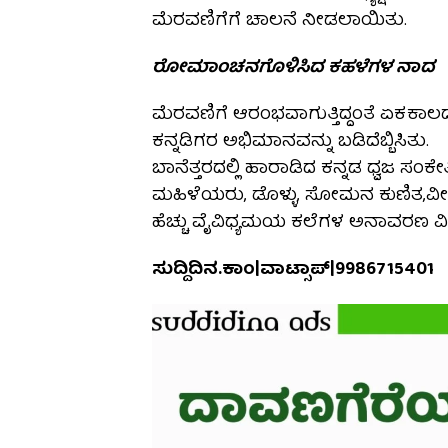
ಮೆರವಣಿಗೆಗೆ ಚಾಲನೆ ನೀಡಲಾಯಿತು.
ರೋಮಾಂಚನಗೊಳಿಸಿದ ಕಹಳೆಗಳ ನಾದ
ಮೆರವಣಿಗೆ ಆರಂಭವಾಗುತ್ತಿದ್ದಂತೆ ಏಕಕಾಲದಲ
ಕನ್ನಡಿಗರ ಅಭಿಮಾನವನ್ನು ಬಡಿದೆಬ್ಬಿಸಿತು.
ಬಾನೆತ್ತರದಲ್ಲಿ ಹಾರಾಡಿದ ಕನ್ನಡ ಧ್ವಜ ಸ
ಮಹಿಳೆಯರು, ಡೊಳ್ಳು, ಸೋಮನ ಕುಣಿತ,ವೀರಗಾ
ಹೆಚ್ಚು ವೈವಿಧ್ಯಮಯ ಕಲೆಗಳ ಅನಾವರಣ ವಿದ್ಯ
ಸುದ್ದಿದಿನ.ಕಾಂ|ವಾಟ್ಸಾಪ್|9986715401