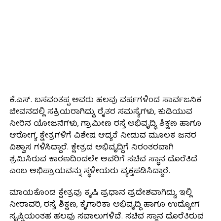
ಕೆ.ಎಸ್. ಬಸವಂತಪ್ಪ ಅವರು ಹಲವು ವರ್ಷಗಳಿಂದ ಸಾರ್ವಜನಿಕ
ಜೀವನದಲ್ಲಿ ಸಕ್ರಿಯರಾಗಿದ್ದು, ರೈತರ ಸಮಸ್ಯೆಗಳು, ಕುಡಿಯುವ
ನೀರಿನ ಯೋಜನೆಗಳು, ಗ್ರಾಮೀಣ ರಸ್ತೆ ಅಭಿವೃದ್ಧಿ, ಶಿಕ್ಷಣ ಹಾಗೂ
ಆರೋಗ್ಯ ಕ್ಷೇತ್ರಗಳಿಗೆ ವಿಶೇಷ ಆದ್ಯತೆ ನೀಡುವ ಮೂಲಕ ಜನರ
ವಿಶ್ವಾಸ ಗಳಿಸಿದ್ದಾರೆ. ಕ್ಷೇತ್ರದ ಅಭಿವೃದ್ಧಿಗೆ ನಿರಂತರವಾಗಿ
ಶ್ರಮಿಸಿರುವ ಕಾರಣದಿಂದಲೇ ಅವರಿಗೆ ಸಚಿವ ಸ್ಥಾನ ದೊರೆತಿದೆ
ಎಂಬ ಅಭಿಪ್ರಾಯವನ್ನು ಸ್ಥಳೀಯರು ವ್ಯಕ್ತಪಡಿಸಿದ್ದಾರೆ.
ಮಾಯಕೊಂಡ ಕ್ಷೇತ್ರವು ಕೃಷಿ ಪ್ರಧಾನ ಪ್ರದೇಶವಾಗಿದ್ದು, ಇಲ್ಲಿ
ನೀರಾವರಿ, ರಸ್ತೆ, ಶಿಕ್ಷಣ, ಕೈಗಾರಿಕಾ ಅಭಿವೃದ್ಧಿ ಹಾಗೂ ಉದ್ಯೋಗ
ಸೃಷ್ಟಿಯಂತಹ ಹಲವು ಸವಾಲುಗಳಿವೆ. ಸಚಿವ ಸ್ಥಾನ ದೊರೆತಿರುವ