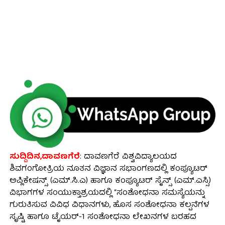
ಸುದ್ದಿದಿನ,ದಾವಣಗೆರೆ
: ದಾವಣಗೆರೆ ವಿಶ್ವವಿದ್ಯಾಲಯದ
ಶಿವಗಂಗೋತ್ರಿಯ ನೂತನ ವಿಜ್ಞಾನ ಸಭಾಂಗಣದಲ್ಲಿ ಕಂಪ್ಯೂಟರ್
ಅಪ್ಲಿಕೇಷನ್ಸ್ (ಎಮ್.ಸಿ.ಎ) ಹಾಗೂ ಕಂಪ್ಯೂಟರ್ ಸೈನ್ಸ್ (ಎಮ್.ಎಸ್ಸಿ)
ವಿಭಾಗಗಳ ಸಂಯುಕ್ತಾಶ್ರಯದಲ್ಲಿ “ಸಂಶೋಧನಾ ಸಮಸ್ಯೆಯನ್ನು
ಗುರುತಿಸುವ ವಿವಿಧ ವಿಧಾನಗಳು, ಹೊಸ ಸಂಶೋಧನಾ ಕಲ್ಪನೆಗಳ
ಸೃಷ್ಟಿ ಹಾಗೂ ಟೈಯರ್-1 ಸಂಶೋಧನಾ ಲೇಖನಗಳ ಬರಹದ