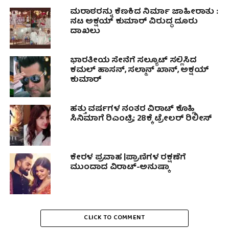
ಮರಾಠರನ್ನು ಕೆಣಕಿದ‌ ನಿರ್ಮಾ ಜಾಹೀರಾತು :
ನಟ ಅಕ್ಷಯ್ ಕುಮಾರ್ ವಿರುದ್ಧ ದೂರು
ದಾಖಲು
ಭಾರತೀಯ ಸೇನೆಗೆ ಸಲ್ಯೂಟ್ ಸಲ್ಲಿಸಿದ
ಕಮಲ್ ಹಾಸನ್, ಸಲ್ಮಾನ್ ಖಾನ್, ಅಕ್ಷಯ್
ಕುಮಾರ್
ಹತ್ತು ವರ್ಷಗಳ ನಂತರ ವಿರಾಟ್ ಕೊಹ್ಲಿ
ಸಿನಿಮಾಗೆ ರಿಎಂಟ್ರಿ; 28ಕ್ಕೆ ಟ್ರೇಲರ್ ರಿಲೀಸ್
ಕೇರಳ ಪ್ರವಾಹ |ಪ್ರಾಣಿಗಳ ರಕ್ಷಣೆಗೆ
ಮುಂದಾದ ವಿರಾಟ್-ಅನುಷ್ಕಾ
CLICK TO COMMENT