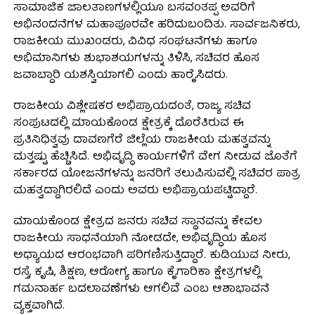
ಸಾಮಾಜಿಕ ಜಾಲತಾಣಗಳಲ್ಲಿಯೂ ಬಸವಂತಪ್ಪ ಅವರಿಗೆ
ಅಭಿನಂದನೆಗಳ ಮಹಾಪೂರವೇ ಹರಿದುಬಂದಿತು. ಸಾರ್ವಜನಿಕರು,
ರಾಜಕೀಯ ಮುಖಂಡರು, ವಿವಿಧ ಸಂಘಟನೆಗಳು ಹಾಗೂ
ಅಭಿಮಾನಿಗಳು ಶುಭಾಶಯಗಳನ್ನು ತಿಳಿಸಿ, ಸಚಿವರ ಹೊಸ
ಜವಾಬ್ದಾರಿ ಯಶಸ್ವಿಯಾಗಲಿ ಎಂದು ಹಾರೈಸಿದರು.
ರಾಜಕೀಯ ವಿಶ್ಲೇಷಕರ ಅಭಿಪ್ರಾಯದಂತೆ, ರಾಜ್ಯ ಸಚಿವ
ಸಂಪುಟದಲ್ಲಿ ಮಾಯಕೊಂಡ ಕ್ಷೇತ್ರಕ್ಕೆ ದೊರೆತಿರುವ ಈ
ಪ್ರತಿನಿಧಿತ್ವವು ದಾವಣಗೆರೆ ಜಿಲ್ಲೆಯ ರಾಜಕೀಯ ಮಹತ್ವವನ್ನು
ಮತ್ತಷ್ಟು ಹೆಚ್ಚಿಸಿದೆ. ಅಭಿವೃದ್ಧಿ ಕಾರ್ಯಗಳಿಗೆ ವೇಗ ನೀಡುವ ಜೊತೆಗೆ
ಸರ್ಕಾರದ ಯೋಜನೆಗಳನ್ನು ಜನರಿಗೆ ತಲುಪಿಸುವಲ್ಲಿ ಸಚಿವರ ಪಾತ್ರ
ಮಹತ್ವದ್ದಾಗಿರಲಿದೆ ಎಂದು ಅವರು ಅಭಿಪ್ರಾಯಪಟ್ಟಿದ್ದಾರೆ.
ಮಾಯಕೊಂಡ ಕ್ಷೇತ್ರದ ಜನರು ಸಚಿವ ಸ್ಥಾನವನ್ನು ಕೇವಲ
ರಾಜಕೀಯ ಸಾಧನೆಯಾಗಿ ನೋಡದೇ, ಅಭಿವೃದ್ಧಿಯ ಹೊಸ
ಅಧ್ಯಾಯದ ಆರಂಭವಾಗಿ ಪರಿಗಣಿಸುತ್ತಿದ್ದಾರೆ. ಕುಡಿಯುವ ನೀರು,
ರಸ್ತೆ, ಕೃಷಿ, ಶಿಕ್ಷಣ, ಆರೋಗ್ಯ ಹಾಗೂ ಕೈಗಾರಿಕಾ ಕ್ಷೇತ್ರಗಳಲ್ಲಿ
ಗಮನಾರ್ಹ ಬದಲಾವಣೆಗಳು ಆಗಲಿವೆ ಎಂಬ ಆಶಾಭಾವನೆ
ವ್ಯಕ್ತವಾಗಿದೆ.