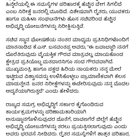
ಹಿನ್ನೆಲೆಯಲ್ಲಿ ಈ ಸಮಸ್ಯೆಗಳ ಪರಿಹಾರಕ್ಕೆ ಹೆಚ್ಚಿನ ವೇಗ ಸಿಗಲಿದೆ
ಎಂಬ ನಿರೀಕ್ಷೆ ಜನರಲ್ಲಿ ಮೂಡಿದೆ. ವಿಶೇಷವಾಗಿ ರೈತರು, ಯುವಕರು
ಹಾಗೂ ಮಹಿಳಾ ಸಂಘಟನೆಗಳು ಹೊಸ ಸಚಿವರಿಂದ ಹೆಚ್ಚಿನ
ಅಭಿವೃದ್ಧಿ ಯೋಜನೆಗಳನ್ನು ನಿರೀಕ್ಷಿಸುತ್ತಿವೆ.
ಸಚಿವ ಸ್ಥಾನ ಘೋಷಣೆಯ ನಂತರ ಮಾಧ್ಯಮ ಪ್ರತಿನಿಧಿಗಳೊಂದಿಗೆ
ಮಾತನಾಡಿದ ಕೆ.ಎಸ್. ಬಸವಂತಪ್ಪ ಅವರು, “ಈ ಜವಾಬ್ದಾರಿ ನನಗೆ
ದೊರೆತಿರುವುದು ವೈಯಕ್ತಿಕ ಗೌರವ ಮಾತ್ರವಲ್ಲ, ಮಾಯಕೊಂಡ
ಕ್ಷೇತ್ರದ ಪ್ರತಿಯೊಬ್ಬ ಮತದಾರನಿಗೂ ಸಂದ ಗೌರವವಾಗಿದೆ.
ಮುಖ್ಯಮಂತ್ರಿ ಹಾಗೂ ಪಕ್ಷದ ಹಿರಿಯ ನಾಯಕರು ನನ್ನ ಮೇಲೆ
ಇಟ್ಟಿರುವ ವಿಶ್ವಾಸವನ್ನು ಉಳಿಸಿಕೊಳ್ಳಲು ಪ್ರಾಮಾಣಿಕವಾಗಿ ಕೆಲಸ
ಮಾಡುತ್ತೇನೆ. ಜನರ ನಿರೀಕ್ಷೆಗಳನ್ನು ಈಡೇರಿಸುವುದು ನನ್ನ ಮೊದಲ
ಆದ್ಯತೆಯಾಗಿರುತ್ತದೆ” ಎಂದು ಹೇಳಿದರು.
ರಾಜ್ಯದ ಸಮಗ್ರ ಅಭಿವೃದ್ಧಿಗೆ ಸರ್ಕಾರ ಕೈಗೊಂಡಿರುವ
ಕಾರ್ಯಕ್ರಮಗಳನ್ನು ಪರಿಣಾಮಕಾರಿಯಾಗಿ
ಅನುಷ್ಠಾನಗೊಳಿಸುವುದರ ಜೊತೆಗೆ, ದಾವಣಗೆರೆ ಜಿಲ್ಲೆಗೆ ಹೆಚ್ಚಿನ
ಅಭಿವೃದ್ಧಿ ಯೋಜನೆಗಳನ್ನು ತರಲು ಪ್ರಯತ್ನಿಸಲಾಗುವುದು ಎಂದು
ಅವರು ಭರವಸೆ ನೀಡಿದರು. ರೈತರ ಸಮಸ್ಯೆಗಳಿಗೆ ಶಾಶ್ವತ ಪರಿಹಾರ,