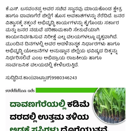
ಕೆ.ಎಸ್. ಬಸವಂತಪ್ಪ ಅವರ ಸಚಿವ ಸ್ಥಾನವು ಮಾಯಕೊಂಡ ಕ್ಷೇತ್ರ
ಹಾಗೂ ದಾವಣಗೆರೆ ಜಿಲ್ಲೆಗೆ ಹೊಸ ಅವಕಾಶಗಳನ್ನು ತೆರೆದಿದೆ. ಜನರ
ವಿಶ್ವಾಸಕ್ಕೆ ತಕ್ಕಂತೆ ಅಭಿವೃದ್ಧಿ ಕಾರ್ಯಗಳನ್ನು ಕೈಗೊಂಡು ಸರ್ಕಾರ
ಮತ್ತು ಜನರ ನಡುವೆ ಪರಿಣಾಮಕಾರಿ ಸೇತುವೆಯಾಗಿ
ಕಾರ್ಯನಿರ್ವಹಿಸುವ ನಿರೀಕ್ಷೆ ಎಲ್ಲ ವಲಯಗಳಲ್ಲೂ ವ್ಯಕ್ತವಾಗಿದೆ.
ಮುಂದಿನ ದಿನಗಳಲ್ಲಿ ಅವರ ಆಡಳಿತಾತ್ಮಕ ನಿರ್ಧಾರಗಳು ಹಾಗೂ
ಅಭಿವೃದ್ಧಿ ಯೋಜನೆಗಳ ಅನುಷ್ಠಾನ ಜಿಲ್ಲೆಯ ಭವಿಷ್ಯದ ದಿಕ್ಕನ್ನು
ನಿರ್ಧರಿಸಲಿವೆ ಎಂಬ ಅಭಿಪ್ರಾಯ ರಾಜಕೀಯ ಹಾಗೂ
ಸಾರ್ವಜನಿಕ ವಲಯದಲ್ಲಿ ಕೇಳಿಬರುತ್ತಿದೆ.
ಸುದ್ದಿದಿನ.ಕಾಂ|ವಾಟ್ಸಾಪ್|9980346243