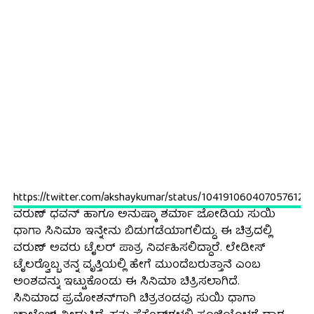
https://twitter.com/akshaykumar/status/1041910604070576128
ವರುಣ್ ಧವನ್ ಹಾಗೂ ಅನುಷ್ಕಾ ಶರ್ಮಾ ಜೋಡಿಯ ಸುಯಿ
ಧಾಗಾ ಸಿನಿಮಾ ಇನ್ನೇನು ಬಿಡುಗಡೆಯಾಗಲಿದ್ದು. ಈ ಚಿತ್ರದಲ್ಲಿ
ವರುಣ್ ಅವರು ಟೈಲರ್ ಪಾತ್ರ ನಿರ್ವಹಿಸಲಿದ್ದಾರೆ. ಲೇಡೀಸ್
ಟೈಲರ್‍ವೊಬ್ಬ ತನ್ನ ವೃತ್ತಿಯಲ್ಲಿ ಹೇಗೆ ಮುಂದೆಬರುತ್ತಾನೆ ಎಂಬ
ಅಂಶವನ್ನು ಇಟ್ಟುಕೊಂಡು ಈ ಸಿನಿಮಾ ಚಿತ್ರಿಸಲಾಗಿದೆ.
ಸಿನಿಮಾದ ಪ್ರಮೋಶನ್‍ಗಾಗಿ ಚಿತ್ರತಂಡವು ಸುಯಿ ಧಾಗಾ