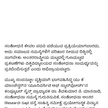
ಸಂಶೋಧನೆ ಕೇವಲ ಪದವಿ ಪಡೆಯುವ ಪ್ರಕ್ರಿಯೆಯಾಗಬಾರದು,
ಅದು ಸಮಾಜದ ಸಮಸ್ಯೆಗಳಿಗೆ ಪರಿಹಾರ ನೀಡುವ ದಿಕ್ಕಿನಲ್ಲಿ
ಸಾಗಬೇಕು. ಅಂತರರಾಷ್ಟ್ರೀಯ ಮಟ್ಟದಲ್ಲಿ ಗುಣಮಟ್ಟದ
ಪ್ರಕಟಣೆಗಳು ವಿಶ್ವವಿದ್ಯಾಲಯದ ಸಂಶೋಧನಾ ಸಾಮರ್ಥ್ಯವನ್ನು
ಪ್ರತಿಬಿಂಬಿಸುತ್ತವೆ ಎಂದು ಅಭಿಪ್ರಾಯಪಟ್ಟರು.
ಮುಖ್ಯ ಸಂಪನ್ಮೂಲ ವ್ಯಕ್ತಿಯಾಗಿ ಭಾಗವಹಿಸಿದ್ದ ಯು ಕೆ
ಮಾಂಚೆಸ್ಟರ್‌ನ ‘ಯೂನಿವರ್ಸಿಟಿ ಆಫ್ ಸ್ಯಾಲ್‌ಫೋರ್ಡ್’ನ
ಕಂಪ್ಯೂಟರ್ ಸೈನ್ಸ್ ಪ್ರಾಧ್ಯಾಪಕ ಡಾ. ಶಿವಕುಮಾರ ಪಿ. ಮಾತನಾಡಿ,
ಸಂಶೋಧನಾ ಸಮಸ್ಯೆ ಗುರುತಿಸುವಿಕೆ, ಸಂಶೋಧನಾ ಅಂತರ
(Research Gap) ಪತ್ತೆ, ಸಾಹಿತ್ಯ ಸಮೀಕ್ಷೆ, ಪ್ರಯೋಗಾತ್ಮಕ ವಿನ್ಯಾಸ