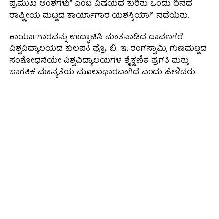
ಪ್ರಮುಖ ಅಂಶಗಳು” ಎಂಬ ವಿಷಯದ ಕುರಿತು ಒಂದು ದಿನದ
ರಾಷ್ಟ್ರೀಯ ಮಟ್ಟದ ಕಾರ್ಯಾಗಾರ ಯಶಸ್ವಿಯಾಗಿ ನಡೆಯಿತು.
ಕಾರ್ಯಾಗಾರವನ್ನು ಉದ್ಘಾಟಿಸಿ ಮಾತನಾಡಿದ ದಾವಣಗೆರೆ
ವಿಶ್ವವಿದ್ಯಾಲಯದ ಕುಲಪತಿ ಪ್ರೊ. ಬಿ. ಇ. ರಂಗಸ್ವಾಮಿ, ಗುಣಮಟ್ಟದ
ಸಂಶೋಧನೆಯೇ ವಿಶ್ವವಿದ್ಯಾಲಯಗಳ ಶೈಕ್ಷಣಿಕ ಪ್ರಗತಿ ಮತ್ತು
ಜಾಗತಿಕ ಮಾನ್ಯತೆಯ ಮೂಲಾಧಾರವಾಗಿದೆ ಎಂದು ಹೇಳಿದರು.