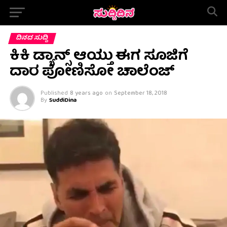
ದಿನದ ಸುದ್ದಿ
ಕಿಕಿ ಡ್ಯಾನ್ಸ್ ಆಯ್ತು ಈಗ ಸೂಜಿಗೆ
ದಾರ ಪೋಣಿಸೋ ಚಾಲೆಂಜ್
Published
8 years ago
on
September 18, 2018
By
SuddiDina