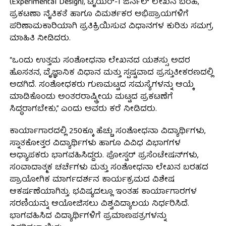
(Experimental Design), ಟೈಯರ್-1 ಜರ್ನಲ್ ಲೇಖನ ಬರಹ,
ಪ್ರಕಟಣಾ ನೈತಿಕತೆ ಹಾಗೂ ವಿಮರ್ಶಕರ ಅಭಿಪ್ರಾಯಗಳಿಗೆ
ಪರಿಣಾಮಕಾರಿಯಾಗಿ ಪ್ರತಿಕ್ರಿಯಿಸುವ ವಿಧಾನಗಳ ಕುರಿತು ಸಮಗ್ರ
ಮಾಹಿತಿ ನೀಡಿದರು.
“ಒಂದು ಉತ್ತಮ ಸಂಶೋಧನಾ ಲೇಖನದ ಯಶಸ್ಸು ಅದರ
ಹೊಸತನ, ವೈಜ್ಞಾನಿಕ ವಿಧಾನ ಮತ್ತು ಸ್ಪಷ್ಟವಾದ ಪ್ರಸ್ತುತೀಕರಣದಲ್ಲಿ
ಅಡಗಿದೆ. ಸಂಶೋಧಕರು ಗುಣಮಟ್ಟದ ಸಮಸ್ಯೆಗಳನ್ನು ಆಯ್ಕೆ
ಮಾಡಿಕೊಂಡು ಅಂತರರಾಷ್ಟ್ರೀಯ ಮಟ್ಟದ ಪ್ರಕಟಣೆಗೆ
ಸಿದ್ಧರಾಗಬೇಕು,” ಎಂದು ಅವರು ಕರೆ ನೀಡಿದರು.
ಕಾರ್ಯಾಗಾರದಲ್ಲಿ 250ಕ್ಕೂ ಹೆಚ್ಚು ಸಂಶೋಧನಾ ವಿದ್ಯಾರ್ಥಿಗಳು,
ಸ್ನಾತಕೋತ್ತರ ವಿದ್ಯಾರ್ಥಿಗಳು ಹಾಗೂ ವಿವಿಧ ವಿಭಾಗಗಳ
ಅಧ್ಯಾಪಕರು ಭಾಗವಹಿಸಿದ್ದರು. ಪೋಸ್ಟರ್ ಪ್ರಸೆಂಟೇಷನ್‌ಗಳು,
ಸಂವಾದಾತ್ಮಕ ಚರ್ಚೆಗಳು ಮತ್ತು ಸಂಶೋಧನಾ ಲೇಖನ ಬರಹದ
ಪ್ರಾಯೋಗಿಕ ಮಾರ್ಗದರ್ಶನ ಕಾರ್ಯಕ್ರಮದ ವಿಶೇಷ
ಆಕರ್ಷಣೆಯಾಗಿತ್ತು. ಭವಿಷ್ಯದಲ್ಲೂ ಇಂತಹ ಕಾರ್ಯಾಗಾರಗಳ
ಸರಣಿಯನ್ನು ಆಯೋಜಿಸಲು ವಿಶ್ವವಿದ್ಯಾಲಯ ನಿರ್ಧರಿಸಿದೆ.
ಭಾಗವಹಿಸಿದ ವಿದ್ಯಾರ್ಥಿಗಳಿಗೆ ಪ್ರಮಾಣಪತ್ರಗಳನ್ನು