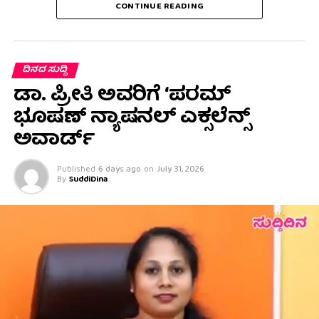
CONTINUE READING
ದಿನದ ಸುದ್ದಿ
ಡಾ. ಪ್ರೀತಿ ಅವರಿಗೆ ‘ಪರಮ್
ಭೂಷಣ್ ನ್ಯಾಷನಲ್ ಎಕ್ಸಲೆನ್ಸ್
ಅವಾರ್ಡ್
Published
6 days ago
on
July 31, 2026
By
SuddiDina