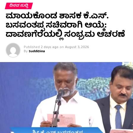
ದಿನದ ಸುದ್ದಿ
ಮಾಯಕೊಂಡ ಶಾಸಕ ಕೆ.ಎಸ್.
ಬಸವಂತಪ್ಪ ಸಚಿವರಾಗಿ ಆಯ್ಕೆ:
ದಾವಣಗೆರೆಯಲ್ಲಿ ಸಂಭ್ರಮ ಆಚರಣೆ
Published
2 days ago
on
August 3, 2026
By
SuddiDina