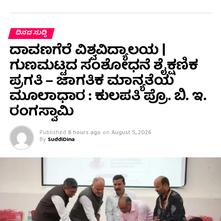
ದಿನದ ಸುದ್ದಿ
ದಾವಣಗೆರೆ ವಿಶ್ವವಿದ್ಯಾಲಯ |
ಗುಣಮಟ್ಟದ ಸಂಶೋಧನೆ ಶೈಕ್ಷಣಿಕ
ಪ್ರಗತಿ – ಜಾಗತಿಕ ಮಾನ್ಯತೆಯ
ಮೂಲಾಧಾರ : ಕುಲಪತಿ ಪ್ರೊ. ಬಿ. ಇ.
ರಂಗಸ್ವಾಮಿ
Published
8 hours ago
on
August 5, 2026
By
SuddiDina