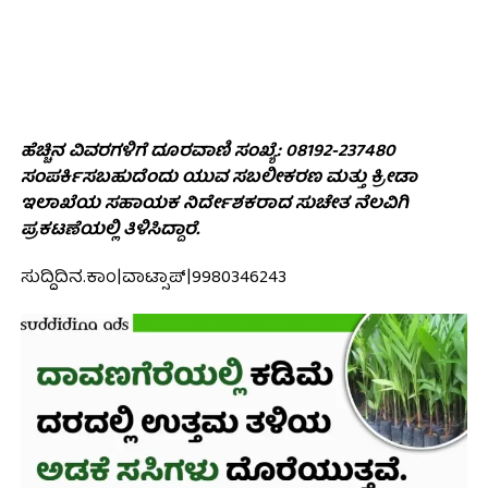
ಹೆಚ್ಚಿನ ವಿವರಗಳಿಗೆ ದೂರವಾಣಿ ಸಂಖ್ಯೆ: 08192-237480
ಸಂಪರ್ಕಿಸಬಹುದೆಂದು ಯುವ ಸಬಲೀಕರಣ ಮತ್ತು ಕ್ರೀಡಾ
ಇಲಾಖೆಯ ಸಹಾಯಕ ನಿರ್ದೇಶಕರಾದ ಸುಚೇತ ನೆಲವಿಗಿ
ಪ್ರಕಟಣೆಯಲ್ಲಿ ತಿಳಿಸಿದ್ದಾರೆ.
ಸುದ್ದಿದಿನ.ಕಾಂ|ವಾಟ್ಸಾಪ್|9980346243