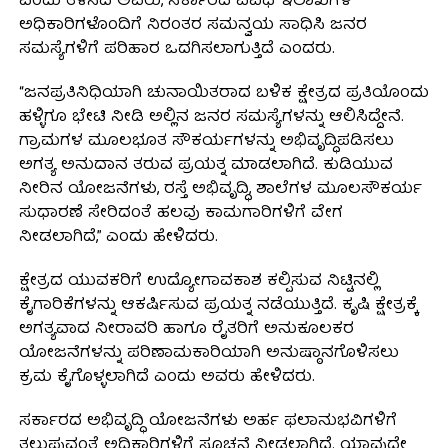
ಎಂದು ತಿಳಿಸಿದ ಅವರು, ಸರ್ಕಾರದ ವಿವಿಧ ಇಲಾಖೆಗಳ
ಅಧಿಕಾರಿಗಳೊಂದಿಗೆ ನಿರಂತರ ಸಮನ್ವಯ ಸಾಧಿಸಿ ಜನರ
ಸಮಸ್ಯೆಗಳಿಗೆ ಪರಿಹಾರ ಒದಗಿಸಲಾಗುತ್ತಿದೆ ಎಂದರು.
“ಜನಪ್ರತಿನಿಧಿಯಾಗಿ ಚುನಾಯಿತರಾದ ಬಳಿಕ ಕ್ಷೇತ್ರದ ಪ್ರತಿಯೊಂದು
ಹಳ್ಳಿಗೂ ಭೇಟಿ ನೀಡಿ ಅಲ್ಲಿನ ಜನರ ಸಮಸ್ಯೆಗಳನ್ನು ಆಲಿಸಿದ್ದೇನೆ.
ಗ್ರಾಮಗಳ ಮೂಲಭೂತ ಸೌಕರ್ಯಗಳನ್ನು ಅಭಿವೃದ್ಧಿಪಡಿಸಲು
ಅಗತ್ಯ ಅನುದಾನ ತರುವ ಪ್ರಯತ್ನ ಮಾಡಲಾಗಿದೆ. ಕುಡಿಯುವ
ನೀರಿನ ಯೋಜನೆಗಳು, ರಸ್ತೆ ಅಭಿವೃದ್ಧಿ, ಶಾಲೆಗಳ ಮೂಲಸೌಕರ್ಯ
ಸುಧಾರಣೆ ಸೇರಿದಂತೆ ಹಲವು ಕಾಮಗಾರಿಗಳಿಗೆ ವೇಗ
ನೀಡಲಾಗಿದೆ,” ಎಂದು ಹೇಳಿದರು.
ಕ್ಷೇತ್ರದ ಯುವಕರಿಗೆ ಉದ್ಯೋಗಾವಕಾಶ ಕಲ್ಪಿಸುವ ನಿಟ್ಟಿನಲ್ಲಿ
ಕೈಗಾರಿಕೆಗಳನ್ನು ಆಕರ್ಷಿಸುವ ಪ್ರಯತ್ನ ನಡೆಯುತ್ತಿದೆ. ಕೃಷಿ ಕ್ಷೇತ್ರಕ್ಕೆ
ಅಗತ್ಯವಾದ ನೀರಾವರಿ ಹಾಗೂ ರೈತರಿಗೆ ಅನುಕೂಲಕರ
ಯೋಜನೆಗಳನ್ನು ಪರಿಣಾಮಕಾರಿಯಾಗಿ ಅನುಷ್ಠಾನಗೊಳಿಸಲು
ಕ್ರಮ ಕೈಗೊಳ್ಳಲಾಗಿದೆ ಎಂದು ಅವರು ಹೇಳಿದರು.
ಸರ್ಕಾರದ ಅಭಿವೃದ್ಧಿ ಯೋಜನೆಗಳು ಅರ್ಹ ಫಲಾನುಭವಿಗಳಿಗೆ
ತಲುಪುವಂತೆ ಅಧಿಕಾರಿಗಳಿಗೆ ಸೂಚನೆ ನೀಡಲಾಗಿದೆ. ಯಾವುದೇ