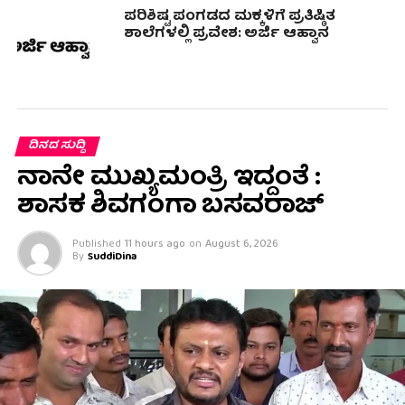
ಪರಿಶಿಷ್ಟ ಪಂಗಡದ ಮಕ್ಕಳಿಗೆ ಪ್ರತಿಷ್ಠಿತ
ಶಾಲೆಗಳಲ್ಲಿ ಪ್ರವೇಶ: ಅರ್ಜಿ ಆಹ್ವಾನ
ದಿನದ ಸುದ್ದಿ
ನಾನೇ ಮುಖ್ಯಮಂತ್ರಿ ಇದ್ದಂತೆ :
ಶಾಸಕ ಶಿವಗಂಗಾ ಬಸವರಾಜ್
Published
11 hours ago
on
August 6, 2026
By
SuddiDina