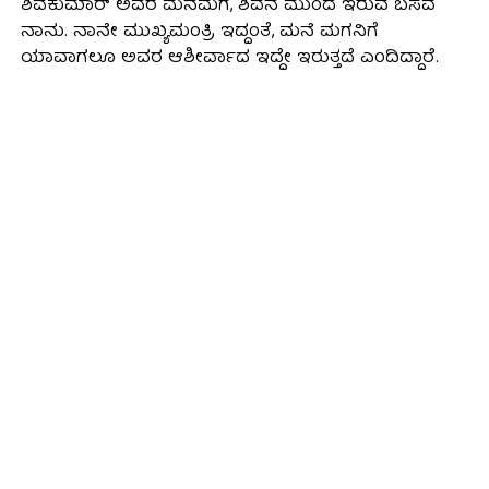
ಶಿವಕುಮಾರ್‌ ಅವರ ಮನೆಮಗ, ಶಿವನ ಮುಂದೆ ಇರುವ ಬಸವ
ನಾನು. ನಾನೇ ಮುಖ್ಯಮಂತ್ರಿ ಇದ್ದಂತೆ, ಮನೆ ಮಗನಿಗೆ
ಯಾವಾಗಲೂ ಅವರ ಆಶೀರ್ವಾದ ಇದ್ದೇ ಇರುತ್ತದೆ ಎಂದಿದ್ದಾರೆ.