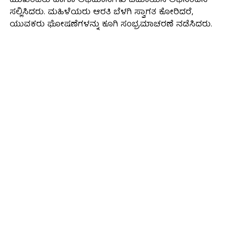
ಮುಖಂಡರು ಹಾಗೂ ಅಭಿಮಾನಿಗಳು ಜಮಾಯಿಸಿ ಅಭಿನಂದನೆ
ಸಲ್ಲಿಸಿದರು. ಮಹಿಳೆಯರು ಆರತಿ ಬೆಳಗಿ ಸ್ವಾಗತ ಕೋರಿದರೆ,
ಯುವಕರು ಘೋಷಣೆಗಳನ್ನು ಕೂಗಿ ಸಂಭ್ರಮಾಚರಣೆ ನಡೆಸಿದರು.