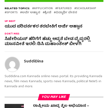
RELATED TOPICS:
APPLICATION
FEATURED
SCHOLARSHIP
SPORTS
ಅರ್ಜಿ ಆಹ್ವಾನ
ಕ್ರೀಡೆ
ವಿದ್ಯಾರ್ಥಿ ವೇತನ
UP NEXT
ಯುವ ಪರಿವರ್ತಕರ ತರಬೇತಿಗೆ ಅರ್ಜಿ ಆಹ್ವಾನ
DON'T MISS
ಸಿಜೇರಿಯನ್ ಹೆರಿಗೆಗೆ ಹೆಚ್ಚು ಆದ್ಯತೆ ಬೇಡ ವೈದ್ಯರಲ್ಲಿ
ಮಾನವೀತೆ ಇರಲಿ: ಡಿಸಿ ಮಹಾಂತೇಶ್ ಬೀಳಗಿ
SuddiDina
Suddidina.com Kannada online news portal. Its providing Kannada
news, film news Kannada, sports news Kannada, political NeWS in
Kannada and more.
YOU MAY LIKE
ರಾಷ್ಟ್ರೀಯ ಖಾದ್ಯ ತೈಲ ಅಭಿಯಾನ –