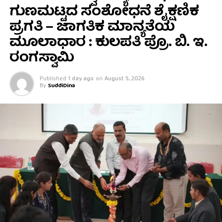
ಗುಣಮಟ್ಟದ ಸಂಶೋಧನೆ ಶೈಕ್ಷಣಿಕ
ಪ್ರಗತಿ – ಜಾಗತಿಕ ಮಾನ್ಯತೆಯ
ಮೂಲಾಧಾರ : ಕುಲಪತಿ ಪ್ರೊ. ಬಿ. ಇ.
ರಂಗಸ್ವಾಮಿ
Published
1 day ago
on
August 5, 2026
By
SuddiDina