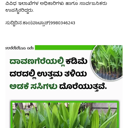
ವಿವಿಧ ಇಲಾಖೆಗಳ ಅಧಿಕಾರಿಗಳು ಹಾಗೂ ಸಾರ್ವಜನಿಕರು
ಉಪಸ್ಥಿತರಿದ್ದರು.
ಸುದ್ದಿದಿನ.ಕಾಂ|ವಾಟ್ಸಾಪ್|9980346243