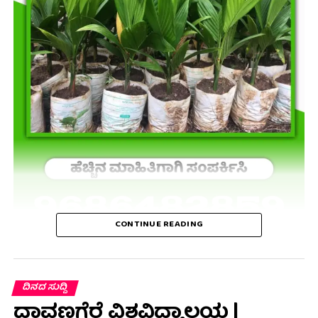
CONTINUE READING
ದಿನದ ಸುದ್ದಿ
ದಾವಣಗೆರೆ ವಿಶ್ವವಿದ್ಯಾಲಯ |