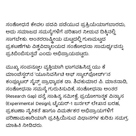
ಸಂಶೋಧನೆ ಕೇವಲ ಪದವಿ ಪಡೆಯುವ ಪ್ರಕ್ರಿಯೆಯಾಗಬಾರದು,
ಅದು ಸಮಾಜದ ಸಮಸ್ಯೆಗಳಿಗೆ ಪರಿಹಾರ ನೀಡುವ ದಿಕ್ಕಿನಲ್ಲಿ
ಸಾಗಬೇಕು. ಅಂತರರಾಷ್ಟ್ರೀಯ ಮಟ್ಟದಲ್ಲಿ ಗುಣಮಟ್ಟದ
ಪ್ರಕಟಣೆಗಳು ವಿಶ್ವವಿದ್ಯಾಲಯದ ಸಂಶೋಧನಾ ಸಾಮರ್ಥ್ಯವನ್ನು
ಪ್ರತಿಬಿಂಬಿಸುತ್ತವೆ ಎಂದು ಅಭಿಪ್ರಾಯಪಟ್ಟರು.
ಮುಖ್ಯ ಸಂಪನ್ಮೂಲ ವ್ಯಕ್ತಿಯಾಗಿ ಭಾಗವಹಿಸಿದ್ದ ಯು ಕೆ
ಮಾಂಚೆಸ್ಟರ್‌ನ ‘ಯೂನಿವರ್ಸಿಟಿ ಆಫ್ ಸ್ಯಾಲ್‌ಫೋರ್ಡ್’ನ
ಕಂಪ್ಯೂಟರ್ ಸೈನ್ಸ್ ಪ್ರಾಧ್ಯಾಪಕ ಡಾ. ಶಿವಕುಮಾರ ಪಿ. ಮಾತನಾಡಿ,
ಸಂಶೋಧನಾ ಸಮಸ್ಯೆ ಗುರುತಿಸುವಿಕೆ, ಸಂಶೋಧನಾ ಅಂತರ
(Research Gap) ಪತ್ತೆ, ಸಾಹಿತ್ಯ ಸಮೀಕ್ಷೆ, ಪ್ರಯೋಗಾತ್ಮಕ ವಿನ್ಯಾಸ
(Experimental Design), ಟೈಯರ್-1 ಜರ್ನಲ್ ಲೇಖನ ಬರಹ,
ಪ್ರಕಟಣಾ ನೈತಿಕತೆ ಹಾಗೂ ವಿಮರ್ಶಕರ ಅಭಿಪ್ರಾಯಗಳಿಗೆ
ಪರಿಣಾಮಕಾರಿಯಾಗಿ ಪ್ರತಿಕ್ರಿಯಿಸುವ ವಿಧಾನಗಳ ಕುರಿತು ಸಮಗ್ರ
ಮಾಹಿತಿ ನೀಡಿದರು.