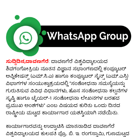
ಸುದ್ದಿದಿನ,ದಾವಣಗೆರೆ
: ದಾವಣಗೆರೆ ವಿಶ್ವವಿದ್ಯಾಲಯದ
ಶಿವಗಂಗೋತ್ರಿಯ ನೂತನ ವಿಜ್ಞಾನ ಸಭಾಂಗಣದಲ್ಲಿ ಕಂಪ್ಯೂಟರ್
ಅಪ್ಲಿಕೇಷನ್ಸ್ (ಎಮ್.ಸಿ.ಎ) ಹಾಗೂ ಕಂಪ್ಯೂಟರ್ ಸೈನ್ಸ್ (ಎಮ್.ಎಸ್ಸಿ)
ವಿಭಾಗಗಳ ಸಂಯುಕ್ತಾಶ್ರಯದಲ್ಲಿ “ಸಂಶೋಧನಾ ಸಮಸ್ಯೆಯನ್ನು
ಗುರುತಿಸುವ ವಿವಿಧ ವಿಧಾನಗಳು, ಹೊಸ ಸಂಶೋಧನಾ ಕಲ್ಪನೆಗಳ
ಸೃಷ್ಟಿ ಹಾಗೂ ಟೈಯರ್-1 ಸಂಶೋಧನಾ ಲೇಖನಗಳ ಬರಹದ
ಪ್ರಮುಖ ಅಂಶಗಳು” ಎಂಬ ವಿಷಯದ ಕುರಿತು ಒಂದು ದಿನದ
ರಾಷ್ಟ್ರೀಯ ಮಟ್ಟದ ಕಾರ್ಯಾಗಾರ ಯಶಸ್ವಿಯಾಗಿ ನಡೆಯಿತು.
ಕಾರ್ಯಾಗಾರವನ್ನು ಉದ್ಘಾಟಿಸಿ ಮಾತನಾಡಿದ ದಾವಣಗೆರೆ
ವಿಶ್ವವಿದ್ಯಾಲಯದ ಕುಲಪತಿ ಪ್ರೊ. ಬಿ. ಇ. ರಂಗಸ್ವಾಮಿ, ಗುಣಮಟ್ಟದ