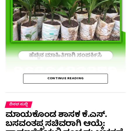
CONTINUE READING
ದಿನದ ಸುದ್ದಿ
ಮಾಯಕೊಂಡ ಶಾಸಕ ಕೆ.ಎಸ್.
ಬಸವಂತಪ್ಪ ಸಚಿವರಾಗಿ ಆಯ್ಕೆ: