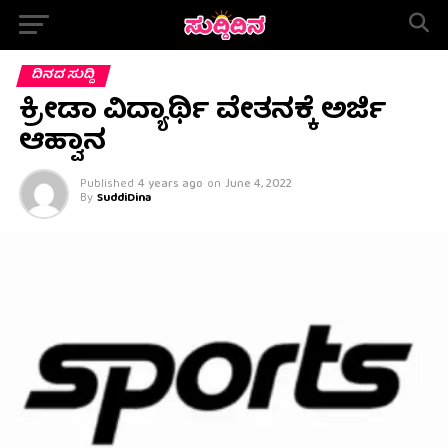
ದಿನದ ಸುದ್ದಿ
ಕ್ರೀಡಾ ವಿದ್ಯಾರ್ಥಿ ವೇತನಕ್ಕೆ ಅರ್ಜಿ
ಆಹ್ವಾನ
Published
4 years ago
on
June 4, 2022
By
SuddiDina