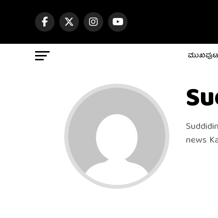
ಮುಖಪು
Su
Suddidi
news Ka