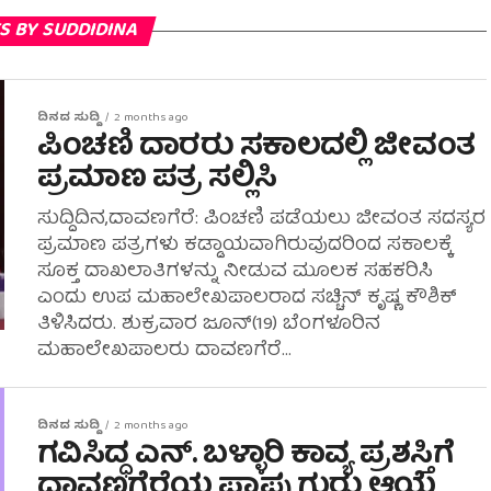
S BY SUDDIDINA
ದಿನದ ಸುದ್ದಿ
2 months ago
ಪಿಂಚಣಿ ದಾರರು ಸಕಾಲದಲ್ಲಿ ಜೀವಂತ
ಪ್ರಮಾಣ ಪತ್ರ ಸಲ್ಲಿಸಿ
ಸುದ್ದಿದಿನ,ದಾವಣಗೆರೆ: ಪಿಂಚಣಿ ಪಡೆಯಲು ಜೀವಂತ ಸದಸ್ಯರ
ಪ್ರಮಾಣ ಪತ್ರಗಳು ಕಡ್ಡಾಯವಾಗಿರುವುದರಿಂದ ಸಕಾಲಕ್ಕೆ
ಸೂಕ್ತ ದಾಖಲಾತಿಗಳನ್ನು ನೀಡುವ ಮೂಲಕ ಸಹಕರಿಸಿ
ಎಂದು ಉಪ ಮಹಾಲೇಖಪಾಲರಾದ ಸಚ್ಚಿನ್ ಕೃಷ್ಣ ಕೌಶಿಕ್
ತಿಳಿಸಿದರು. ಶುಕ್ರವಾರ ಜೂನ್(19) ‌ಬೆಂಗಳೂರಿನ
ಮಹಾಲೇಖಪಾಲರು ದಾವಣಗೆರೆ...
ದಿನದ ಸುದ್ದಿ
2 months ago
ಗವಿಸಿದ್ಧ ಎನ್. ಬಳ್ಳಾರಿ ಕಾವ್ಯ ಪ್ರಶಸ್ತಿಗೆ
ದಾವಣಗೆರೆಯ ಪಾಪು ಗುರು ಆಯ್ಕೆ