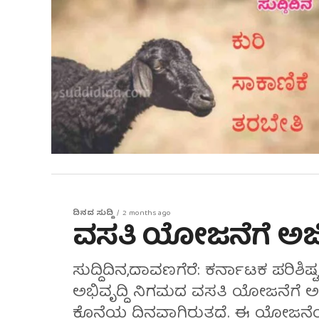
ದಿನದ ಸುದ್ದಿ
2 months ago
ವಸತಿ ಯೋಜನೆಗೆ ಅರ್
ಸುದ್ದಿದಿನ,ದಾವಣಗೆರೆ: ಕರ್ನಾಟಕ ಪರಿಶಿ
ಅಭಿವೃದ್ದಿ ನಿಗಮದ ವಸತಿ ಯೋಜನೆಗೆ ಅರ್ಜ
ಕೊನೆಯ ದಿನವಾಗಿರುತ್ತದೆ. ಈ ಯೋಜನೆಯ