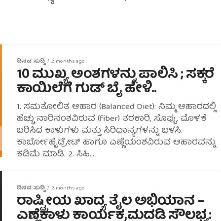
ದಿನದ ಸುದ್ದಿ
2 months ago
10 ಮುಖ್ಯ ಅಂಶಗಳನ್ನು ಪಾಲಿಸಿ ; ಸಕ್ಕರೆ
ಕಾಯಿಲೆಗೆ ಗುಡ್ ಬೈ ಹೇಳಿ..
1. ಸಮತೋಲಿತ ಆಹಾರ (Balanced Diet): ನಿಮ್ಮ ಆಹಾರದಲ್ಲಿ
ಹೆಚ್ಚು ನಾರಿನಂಶವಿರುವ (fiber) ತರಕಾರಿ, ಸೊಪ್ಪು, ಮೊಳಕೆ
ಬರಿಸಿದ ಕಾಳುಗಳು ಮತ್ತು ಸಿರಿಧಾನ್ಯಗಳನ್ನು ಬಳಸಿ.
ಕಾರ್ಬೋಹೈಡ್ರೇಟ್ ಹಾಗೂ ಎಣ್ಣೆಯಂಶವಿರುವ ಆಹಾರವನ್ನು
ಕಡಿಮೆ ಮಾಡಿ. 2. ಸಿಹಿ...
ದಿನದ ಸುದ್ದಿ
2 months ago
ರಾಷ್ಟ್ರೀಯ ಖಾದ್ಯ ತೈಲ ಅಭಿಯಾನ –
ಎಣ್ಣೆಕಾಳು ಕಾರ್ಯಕ್ರಮದಡಿ ಸೌಲಭ್ಯ: