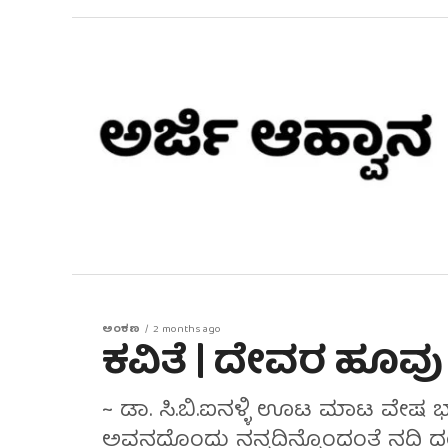
ಅಂಕಣ
2 months ago
ಕವಿತೆ | ದೇವರ ಹೂವು
~ ಡಾ. ಸಿ.ಬಿ.ಐನಳ್ಳಿ ಊಟ ಮಾಟ ವೇಷ ಭಾಷೆ
ಅವನದೊಂದು ನನ್ನದಿನ್ನೊಂದಂತೆ ನದಿ