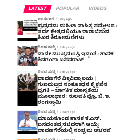
LATEST
POPULAR
VIDEOS
ಅಂತರಂಗ
1 day ago
ಪ್ರಪ್ರಥಮ ಮಹಿಳಾ ಸಾಹಿತ್ಯ ಸಮ್ಮೇಳನ :
ಸರ್ವ ಕ್ಷೇತ್ರದಲ್ಲಿಯೂ ರಾರಾಜಿಸುವ
ಶಿಖರ ಶಿರೋಮಣಿಗಳು
ದಿನದ ಸುದ್ದಿ
2 days ago
ನಾನೇ ಮುಖ್ಯಮಂತ್ರಿ ಇದ್ದಂತೆ : ಶಾಸಕ
ಶಿವಗಂಗಾ ಬಸವರಾಜ್
ದಿನದ ಸುದ್ದಿ
3 days ago
ದಾವಣಗೆರೆ ವಿಶ್ವವಿದ್ಯಾಲಯ |
ಗುಣಮಟ್ಟದ ಸಂಶೋಧನೆ ಶೈಕ್ಷಣಿಕ
ಪ್ರಗತಿ – ಜಾಗತಿಕ ಮಾನ್ಯತೆಯ
ಮೂಲಾಧಾರ : ಕುಲಪತಿ ಪ್ರೊ. ಬಿ. ಇ.
ರಂಗಸ್ವಾಮಿ
ದಿನದ ಸುದ್ದಿ
5 days ago
ಮಾಯಕೊಂಡ ಶಾಸಕ ಕೆ.ಎಸ್.
ಬಸವಂತಪ್ಪ ಸಚಿವರಾಗಿ ಆಯ್ಕೆ:
ದಾವಣಗೆರೆಯಲ್ಲಿ ಸಂಭ್ರಮ ಆಚರಣೆ