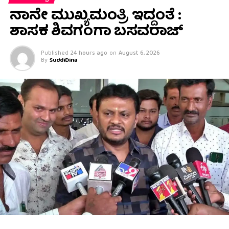
ನಾನೇ ಮುಖ್ಯಮಂತ್ರಿ ಇದ್ದಂತೆ :
ಶಾಸಕ ಶಿವಗಂಗಾ ಬಸವರಾಜ್
Published
24 hours ago
on
August 6, 2026
By
SuddiDina