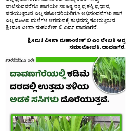
ಎಲ್ಲ ಪ್ರತಿಭೆಗಳಿಗೂ ಹಾಗೂ ಕವಿಗೋಷ್ಠಿ ಕವಿತೆಗಳನ್ನು
ವಾಚಿಸುವವರೆಗೂ ಹಾಗೆಯೇ ಸಾಹಿತ್ಯ ರತ್ನ ಪ್ರಶಸ್ತಿ ಪ್ರಧಾನ,
ಪಡೆಯುತ್ತಿರುವ ಎಲ್ಲ ಸಹೋದರಿಯರಿಗೂ ಅಭಿನಂದನೆಗಳು ಹಾಗೆ
ಎಲ್ಲ ಮಹಿಳಾ ಮಣಿಗಳ ಆಗಮನಕ್ಕೆ ಶುಭವನ್ನು ಕೋರುತ್ತಿರುವ
ಶ್ರೀಮತಿ ವೀಣಾ ಮಹಂತೇಶ್ ಬಿ ಎಮ್ ದಾವಣಗೆರೆ.
ಶ್ರೀಮತಿ ವೀಣಾ ಮಹಾಂತೇಶ್ ಬಿ ಎಂ ಲೇಖಕಿ ಆಪ್ತ
ಸಮಾಲೋಚಕಿ. ದಾವಣಗೆರೆ.