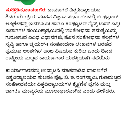
ಸುದ್ದಿದಿನ,ದಾವಣಗೆರೆ
: ದಾವಣಗೆರೆ ವಿಶ್ವವಿದ್ಯಾಲಯದ
ಶಿವಗಂಗೋತ್ರಿಯ ನೂತನ ವಿಜ್ಞಾನ ಸಭಾಂಗಣದಲ್ಲಿ ಕಂಪ್ಯೂಟರ್
ಅಪ್ಲಿಕೇಷನ್ಸ್ (ಎಮ್.ಸಿ.ಎ) ಹಾಗೂ ಕಂಪ್ಯೂಟರ್ ಸೈನ್ಸ್ (ಎಮ್.ಎಸ್ಸಿ)
ವಿಭಾಗಗಳ ಸಂಯುಕ್ತಾಶ್ರಯದಲ್ಲಿ “ಸಂಶೋಧನಾ ಸಮಸ್ಯೆಯನ್ನು
ಗುರುತಿಸುವ ವಿವಿಧ ವಿಧಾನಗಳು, ಹೊಸ ಸಂಶೋಧನಾ ಕಲ್ಪನೆಗಳ
ಸೃಷ್ಟಿ ಹಾಗೂ ಟೈಯರ್-1 ಸಂಶೋಧನಾ ಲೇಖನಗಳ ಬರಹದ
ಪ್ರಮುಖ ಅಂಶಗಳು” ಎಂಬ ವಿಷಯದ ಕುರಿತು ಒಂದು ದಿನದ
ರಾಷ್ಟ್ರೀಯ ಮಟ್ಟದ ಕಾರ್ಯಾಗಾರ ಯಶಸ್ವಿಯಾಗಿ ನಡೆಯಿತು.
ಕಾರ್ಯಾಗಾರವನ್ನು ಉದ್ಘಾಟಿಸಿ ಮಾತನಾಡಿದ ದಾವಣಗೆರೆ
ವಿಶ್ವವಿದ್ಯಾಲಯದ ಕುಲಪತಿ ಪ್ರೊ. ಬಿ. ಇ. ರಂಗಸ್ವಾಮಿ, ಗುಣಮಟ್ಟದ
ಸಂಶೋಧನೆಯೇ ವಿಶ್ವವಿದ್ಯಾಲಯಗಳ ಶೈಕ್ಷಣಿಕ ಪ್ರಗತಿ ಮತ್ತು
ಜಾಗತಿಕ ಮಾನ್ಯತೆಯ ಮೂಲಾಧಾರವಾಗಿದೆ ಎಂದು ಹೇಳಿದರು.