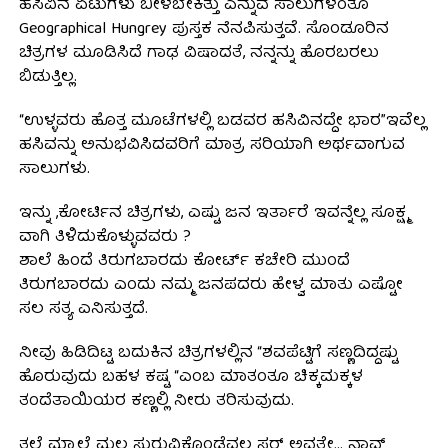
ಹಸಿವಿನ ಏಟುಗಳು ಬೀಳಬೇಕಿತ್ತು ಎನ್ನುವ ಸಾಲುಗಳಂತೂ
Geographical Hungrey ಪುಸ್ತಕ ನೆನಪಿಸುತ್ತವೆ. ಸೊಂಡೂರಿನ
ಚಿತ್ರಗಳ ಮೂಡಿಸಿದೆ ಗಾಢ ವಿಷಾದತೆ, ನನ್ನನ್ನು ಹೊರಬರಲು
ಬಿಡುತ್ತಿಲ್ಲ.
“ಉಳ್ಳವರು ಹೊತ್ತ ಮೂಟೆಗಳಲ್ಲಿ ಬಡವರ ಹಸಿವಿನದ್ದೇ ಭಾರ”ಇವೆಲ್ಲ
ಹಸಿವನ್ನು ಅನುಭವಿಸಿದವರಿಗೆ ಮಾತ್ರ ಸರಿಯಾಗಿ ಅರ್ಥವಾಗುವ
ಸಾಲುಗಳು.
ಇನ್ನು ,ಕೋರ್ಟಿನ ಚಿತ್ರಗಳು, ಎಷ್ಟು ಜನ ಇರ್ತಾರೆ ಇವನ್ನೆಲ್ಲ ಸೂಕ್ಷ್ಮ
ವಾಗಿ ತಿಳಿದುಕೊಳ್ಳುವವರು ?
ಶಾಲೆ ಹಿಂದೆ ತಿರುಗಬಾರದು ಕೋರ್ಟ್ ಕಚೇರಿ ಮುಂದೆ
ತಿರುಗಬಾರದು ಎಂದು ನಮ್ಮ ಜನಪದರು ಹೇಳ್ವ ಮಾತು ಎಷ್ಟೋ
ಸಲ ಸತ್ಯ ಎನಿಸುತ್ತದೆ.
ನೀವು ಹಿಡಿದಿಟ್ಟ ಬದುಕಿನ ಚಿತ್ರಗಳಲ್ಲಿನ “ಶವಪೆಟ್ಟಿಗೆ ಸಣ್ಣದಿದ್ದಷ್ಟು
ಹೊರುವುದು ಬಹಳ ಕಷ್ಟ “ಎಂಬ ಮಾತಂತೂ ಚಿಕ್ಕಮಕ್ಕಳ
ತಂದೆತಾಯಿಯರ ಕಣ್ಣಲ್ಲಿ ನೀರು ತರಿಸುವುದು.
ತಲೆ ಮ್ಯಾಲೆ ಮಲ ಸುರುವಿಕೊಂಡೆವಲ್ಲ ಸರ್ ಅವತ್ತೇ… ನಾವ್