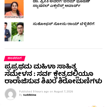
ಡಾ. ಪ್ರೀತಿ ಅವರಿಗೆ ‘ಪರಮ್ ಭೂಷಣ್
ನ್ಯಾಷನಲ್ ಎಕ್ಸಲೆನ್ಸ್ ಅವಾರ್ಡ್
ಸುಶೋಭನ್ ಸೋನು ರಾಯ್ ಬೆಳ್ಳಿತೆರೆಗೆ
ಅಂತರಂಗ
ಪ್ರಪ್ರಥಮ ಮಹಿಳಾ ಸಾಹಿತ್ಯ
ಸಮ್ಮೇಳನ : ಸರ್ವ ಕ್ಷೇತ್ರದಲ್ಲಿಯೂ
ರಾರಾಜಿಸುವ ಶಿಖರ ಶಿರೋಮಣಿಗಳು
Published
9 hours ago
on
August 7, 2026
By
SuddiDina