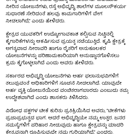
ಅಗತ್ಯ ಅನುದಾನ ತರುವ ಪ್ರಯತ್ನ ಮಾಡಲಾಗಿದೆ. ಕುಡಿಯುವ
ನೀರಿನ ಯೋಜನೆಗಳು, ರಸ್ತೆ ಅಭಿವೃದ್ಧಿ, ಶಾಲೆಗಳ ಮೂಲಸೌಕರ್ಯ
ಸುಧಾರಣೆ ಸೇರಿದಂತೆ ಹಲವು ಕಾಮಗಾರಿಗಳಿಗೆ ವೇಗ
ನೀಡಲಾಗಿದೆ,” ಎಂದು ಹೇಳಿದರು.
ಕ್ಷೇತ್ರದ ಯುವಕರಿಗೆ ಉದ್ಯೋಗಾವಕಾಶ ಕಲ್ಪಿಸುವ ನಿಟ್ಟಿನಲ್ಲಿ
ಕೈಗಾರಿಕೆಗಳನ್ನು ಆಕರ್ಷಿಸುವ ಪ್ರಯತ್ನ ನಡೆಯುತ್ತಿದೆ. ಕೃಷಿ ಕ್ಷೇತ್ರಕ್ಕೆ
ಅಗತ್ಯವಾದ ನೀರಾವರಿ ಹಾಗೂ ರೈತರಿಗೆ ಅನುಕೂಲಕರ
ಯೋಜನೆಗಳನ್ನು ಪರಿಣಾಮಕಾರಿಯಾಗಿ ಅನುಷ್ಠಾನಗೊಳಿಸಲು
ಕ್ರಮ ಕೈಗೊಳ್ಳಲಾಗಿದೆ ಎಂದು ಅವರು ಹೇಳಿದರು.
ಸರ್ಕಾರದ ಅಭಿವೃದ್ಧಿ ಯೋಜನೆಗಳು ಅರ್ಹ ಫಲಾನುಭವಿಗಳಿಗೆ
ತಲುಪುವಂತೆ ಅಧಿಕಾರಿಗಳಿಗೆ ಸೂಚನೆ ನೀಡಲಾಗಿದೆ. ಯಾವುದೇ
ಅರ್ಹ ವ್ಯಕ್ತಿ ಯೋಜನೆಯಿಂದ ವಂಚಿತರಾಗಬಾರದು ಎಂಬುದು ತಮ್ಮ
ಉದ್ದೇಶವಾಗಿದೆ ಎಂದು ಶಾಸಕರು ತಿಳಿಸಿದರು.
ವಿರೋಧ ಪಕ್ಷಗಳ ಟೀಕೆ ಕುರಿತು ಪ್ರತಿಕ್ರಿಯಿಸಿದ ಅವರು, “ಟೀಕೆಗಳು
ಪ್ರಜಾಪ್ರಭುತ್ವದ ಭಾಗ. ಆದರೆ ಅಭಿವೃದ್ಧಿಯೇ ನಮ್ಮ ಉತ್ತರ. ಜನರ
ಸಮಸ್ಯೆಗಳಿಗೆ ಪರಿಹಾರ ನೀಡುವುದು ಹಾಗೂ ಕ್ಷೇತ್ರವನ್ನು ಮಾದರಿ
ಕ್ಷೇತ್ರವನ್ನಾಗಿ ರೂಪಿಸುವುದೇ ನಮ್ಮ ಗುರಿಯಾಗಿದೆ,” ಎಂದರು.