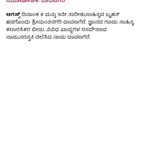
ಸಮಾಲೋಚಕಿ. ದಾವಣಗೆರೆ
ಆಗಸ್ಟ್
ದಿನಾಂಕ 8 ಮತ್ತು 9ನೇ ತಾರೀಕು,ಸಾಹಿತ್ಯದ ಬೃಹತ್
ಹಡಗೊಂದು ಶ್ರೀಮಂತನಗರಿ ದಾವಣಗೆರೆ. ಜ್ಞಾನದ ಗೂಡು ಸಾಹಿತ್ಯ
ಕಲಾರಸಿಕರ ಬೀಡು. ವಿವಿಧ ಖಾದ್ಯಗಳ ರಸದೌತಣದ
ನಾಡು,ಸರಸ್ವತಿ ನೆಲೆಸಿದ ನಾಡು ದಾವಣಗೆರೆ.