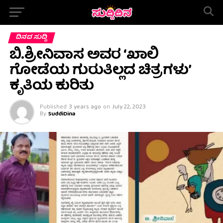
ದಿನದ ಸುದ್ದಿ
ಬಿ.ಶ್ರೀನಿವಾಸ ಅವರ ‘ಖಾಲಿ
ಗೋಡೆಯ ಗುರುತಿಲ್ಲದ ಚಿತ್ರಗಳು’
ಕೃತಿಯ ಕುರಿತು
Published
3 years ago
on
July 22, 2023
By
SuddiDina