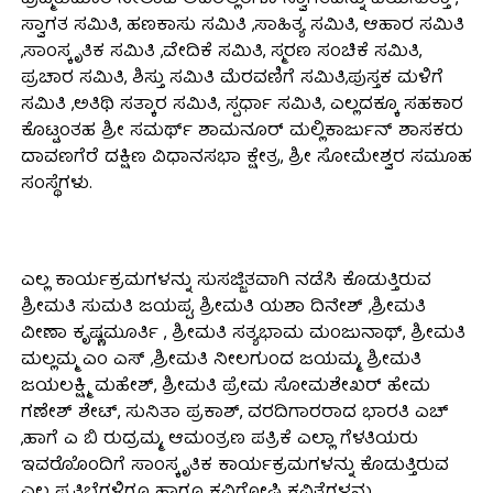
ಬ್ರಹ್ಮಕುಮಾರಿ ನೀಲಾಜಿ ಅವರೆಲ್ಲರಿಗೂ ಸ್ವಾಗತವನ್ನು ಬಯಸುತ್ತಾ ,
ಸ್ವಾಗತ ಸಮಿತಿ, ಹಣಕಾಸು ಸಮಿತಿ ,ಸಾಹಿತ್ಯ ಸಮಿತಿ, ಆಹಾರ ಸಮಿತಿ
,ಸಾಂಸ್ಕೃತಿಕ ಸಮಿತಿ ,ವೇದಿಕೆ ಸಮಿತಿ, ಸ್ಮರಣ ಸಂಚಿಕೆ ಸಮಿತಿ,
ಪ್ರಚಾರ ಸಮಿತಿ, ಶಿಸ್ತು ಸಮಿತಿ ಮೆರವಣಿಗೆ ಸಮಿತಿ,ಪುಸ್ತಕ ಮಳಿಗೆ
ಸಮಿತಿ ,ಅತಿಥಿ ಸತ್ಕಾರ ಸಮಿತಿ, ಸ್ಪರ್ಧಾ ಸಮಿತಿ, ಎಲ್ಲದಕ್ಕೂ ಸಹಕಾರ
ಕೊಟ್ಟಂತಹ ಶ್ರೀ ಸಮರ್ಥ್ ಶಾಮನೂರ್ ಮಲ್ಲಿಕಾರ್ಜುನ್ ಶಾಸಕರು
ದಾವಣಗೆರೆ ದಕ್ಷಿಣ ವಿಧಾನಸಭಾ ಕ್ಷೇತ್ರ, ಶ್ರೀ ಸೋಮೇಶ್ವರ ಸಮೂಹ
ಸಂಸ್ಥೆಗಳು.
ಎಲ್ಲ ಕಾರ್ಯಕ್ರಮಗಳನ್ನು ಸುಸಜ್ಜಿತವಾಗಿ ನಡೆಸಿ ಕೊಡುತ್ತಿರುವ
ಶ್ರೀಮತಿ ಸುಮತಿ ಜಯಪ್ಪ, ಶ್ರೀಮತಿ ಯಶಾ ದಿನೇಶ್ ,ಶ್ರೀಮತಿ
ವೀಣಾ ಕೃಷ್ಣಮೂರ್ತಿ , ಶ್ರೀಮತಿ ಸತ್ಯಭಾಮ ಮಂಜುನಾಥ್, ಶ್ರೀಮತಿ
ಮಲ್ಲಮ್ಮ ಎಂ ಎಸ್ ,ಶ್ರೀಮತಿ ನೀಲಗುಂದ ಜಯಮ್ಮ, ಶ್ರೀಮತಿ
ಜಯಲಕ್ಷ್ಮಿ ಮಹೇಶ್, ಶ್ರೀಮತಿ ಪ್ರೇಮ ಸೋಮಶೇಖರ್ ಹೇಮ
ಗಣೇಶ್ ಶೇಟ್, ಸುನಿತಾ ಪ್ರಕಾಶ್, ವರದಿಗಾರರಾದ ಭಾರತಿ ಎಚ್
,ಹಾಗೆ ಎ ಬಿ ರುದ್ರಮ್ಮ, ಆಮಂತ್ರಣ ಪತ್ರಿಕೆ ಎಲ್ಲಾ ಗೆಳತಿಯರು
ಇವರೊೊಂದಿಗೆ ಸಾಂಸ್ಕೃತಿಕ ಕಾರ್ಯಕ್ರಮಗಳನ್ನು ಕೊಡುತ್ತಿರುವ