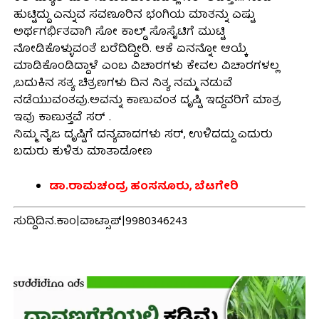
ಹುಟ್ಟಿದ್ದು ಎನ್ನುವ ಸವಣೂರಿನ ಭಂಗಿಯ ಮಾತನ್ನು ಎಷ್ಟು
ಅರ್ಥಗರ್ಭಿತವಾಗಿ ಸೋ ಕಾಲ್ಡ್ ಸೊಸೈಟಿಗೆ ಮುಟ್ಟಿ
ನೋಡಿಕೊಳ್ಳುವಂತೆ ಬರೆದಿದ್ದೀರಿ. ಆಕೆ ಏನನ್ನೋ ಆಯ್ಕೆ
ಮಾಡಿಕೊಂಡಿದ್ದಾಳೆ ಎಂಬ ವಿಚಾರಗಳು ಕೇವಲ ವಿಚಾರಗಳಲ್ಲ
,ಬದುಕಿನ ಸತ್ಯ ಚಿತ್ರಣಗಳು ದಿನ ನಿತ್ಯ ನಮ್ಮ ನಡುವೆ
ನಡೆಯುವಂತವು.ಅವನ್ನು ಕಾಣುವಂತ ದೃಷ್ಟಿ ಇದ್ದವರಿಗೆ ಮಾತ್ರ
ಇವು ಕಾಣುತ್ತವೆ ಸರ್ .
ನಿಮ್ಮ ನೈಜ ದೃಷ್ಟಿಗೆ ದನ್ಯವಾದಗಳು ಸರ್, ಉಳಿದದ್ದು ಎದುರು
ಬದುರು ಕುಳಿತು ಮಾತಾಡೋಣ
ಡಾ.ರಾಮಚಂದ್ರ ಹಂಸನೂರು, ಬೆಟಗೇರಿ
ಸುದ್ದಿದಿನ.ಕಾಂ|ವಾಟ್ಸಾಪ್|9980346243