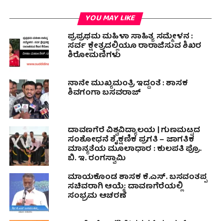
YOU MAY LIKE
ಪ್ರಪ್ರಥಮ ಮಹಿಳಾ ಸಾಹಿತ್ಯ ಸಮ್ಮೇಳನ :
ಸರ್ವ ಕ್ಷೇತ್ರದಲ್ಲಿಯೂ ರಾರಾಜಿಸುವ ಶಿಖರ
ಶಿರೋಮಣಿಗಳು
ನಾನೇ ಮುಖ್ಯಮಂತ್ರಿ ಇದ್ದಂತೆ : ಶಾಸಕ
ಶಿವಗಂಗಾ ಬಸವರಾಜ್
ದಾವಣಗೆರೆ ವಿಶ್ವವಿದ್ಯಾಲಯ | ಗುಣಮಟ್ಟದ
ಸಂಶೋಧನೆ ಶೈಕ್ಷಣಿಕ ಪ್ರಗತಿ – ಜಾಗತಿಕ
ಮಾನ್ಯತೆಯ ಮೂಲಾಧಾರ : ಕುಲಪತಿ ಪ್ರೊ.
ಬಿ. ಇ. ರಂಗಸ್ವಾಮಿ
ಮಾಯಕೊಂಡ ಶಾಸಕ ಕೆ.ಎಸ್. ಬಸವಂತಪ್ಪ
ಸಚಿವರಾಗಿ ಆಯ್ಕೆ: ದಾವಣಗೆರೆಯಲ್ಲಿ
ಸಂಭ್ರಮ ಆಚರಣೆ