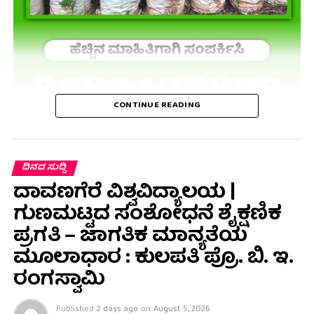
CONTINUE READING
ದಿನದ ಸುದ್ದಿ
ದಾವಣಗೆರೆ ವಿಶ್ವವಿದ್ಯಾಲಯ |
ಗುಣಮಟ್ಟದ ಸಂಶೋಧನೆ ಶೈಕ್ಷಣಿಕ
ಪ್ರಗತಿ – ಜಾಗತಿಕ ಮಾನ್ಯತೆಯ
ಮೂಲಾಧಾರ : ಕುಲಪತಿ ಪ್ರೊ. ಬಿ. ಇ.
ರಂಗಸ್ವಾಮಿ
Published
2 days ago
on
August 5, 2026