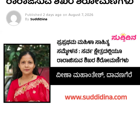
ರಾರಾಜಿಸುವ ಶಿಖರ ಶಿರೋಮಣಿಗಳು
Published
2 days ago
on
August 7, 2026
By
SuddiDina