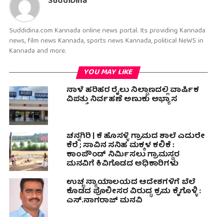
SuddiDina
Suddidina.com Kannada online news portal. Its providing Kannada
news, film news Kannada, sports news Kannada, political NeWS in
Kannada and more.
YOU MAY LIKE
ನಾಳೆ ಹರಿಹರ ರೈಲು ನಿಲ್ದಾಣದಲ್ಲಿ ವಾರ್ಷಿಕ
ವಿಪತ್ತು ನಿರ್ವಹಣೆ ಅಣುಕು ಅಭ್ಯಾಸ
ಚನ್ನಗಿರಿ | ಕೆ ಹೊಸಳ್ಳಿ ಗ್ರಾಮದ ಶಾಲೆ ಎದುರೇ
ಕೆರೆ ; ಸಾವಿನ ಸನಿಹ ಮಕ್ಕಳ‌ ಕಲಿಕೆ :
ಕಾಂಪೌಂಡ್ ನಿರ್ಮಿಸಲು ಗ್ರಾಮಸ್ಥರ
ಮನವಿಗೆ ಕಿವಿಗೊಡದ ಅಧಿಕಾರಿಗಳು
ಉಚ್ಛ ನ್ಯಾಯಾಲಯದ ಆದೇಶಗಳಿಗೆ ಬೆಲೆ
ಕೊಡದ ಪೊಲೀಸರ ವಿರುದ್ಧ ಕ್ರಮ ಕೈಗೊಳ್ಳಿ :
ಎಸ್.ನಾಗರಾಜ್ ಮನವಿ