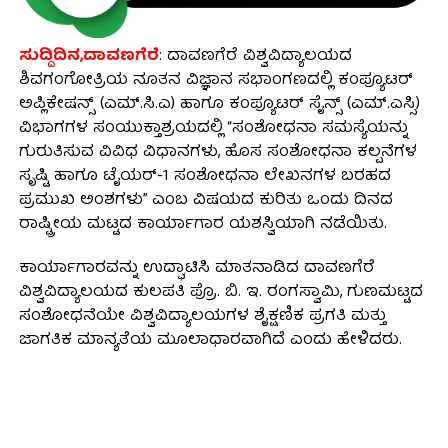
ಸುದ್ದಿದಿನ,ದಾವಣಗೆರೆ
: ದಾವಣಗೆರೆ ವಿಶ್ವವಿದ್ಯಾಲಯದ
ಶಿವಗಂಗೋತ್ರಿಯ ನೂತನ ವಿಜ್ಞಾನ ಸಭಾಂಗಣದಲ್ಲಿ ಕಂಪ್ಯೂಟರ್
ಅಪ್ಲಿಕೇಷನ್ಸ್ (ಎಮ್.ಸಿ.ಎ) ಹಾಗೂ ಕಂಪ್ಯೂಟರ್ ಸೈನ್ಸ್ (ಎಮ್.ಎಸ್ಸಿ)
ವಿಭಾಗಗಳ ಸಂಯುಕ್ತಾಶ್ರಯದಲ್ಲಿ “ಸಂಶೋಧನಾ ಸಮಸ್ಯೆಯನ್ನು
ಗುರುತಿಸುವ ವಿವಿಧ ವಿಧಾನಗಳು, ಹೊಸ ಸಂಶೋಧನಾ ಕಲ್ಪನೆಗಳ
ಸೃಷ್ಟಿ ಹಾಗೂ ಟೈಯರ್-1 ಸಂಶೋಧನಾ ಲೇಖನಗಳ ಬರಹದ
ಪ್ರಮುಖ ಅಂಶಗಳು” ಎಂಬ ವಿಷಯದ ಕುರಿತು ಒಂದು ದಿನದ
ರಾಷ್ಟ್ರೀಯ ಮಟ್ಟದ ಕಾರ್ಯಾಗಾರ ಯಶಸ್ವಿಯಾಗಿ ನಡೆಯಿತು.
ಕಾರ್ಯಾಗಾರವನ್ನು ಉದ್ಘಾಟಿಸಿ ಮಾತನಾಡಿದ ದಾವಣಗೆರೆ
ವಿಶ್ವವಿದ್ಯಾಲಯದ ಕುಲಪತಿ ಪ್ರೊ. ಬಿ. ಇ. ರಂಗಸ್ವಾಮಿ, ಗುಣಮಟ್ಟದ
ಸಂಶೋಧನೆಯೇ ವಿಶ್ವವಿದ್ಯಾಲಯಗಳ ಶೈಕ್ಷಣಿಕ ಪ್ರಗತಿ ಮತ್ತು
ಜಾಗತಿಕ ಮಾನ್ಯತೆಯ ಮೂಲಾಧಾರವಾಗಿದೆ ಎಂದು ಹೇಳಿದರು.