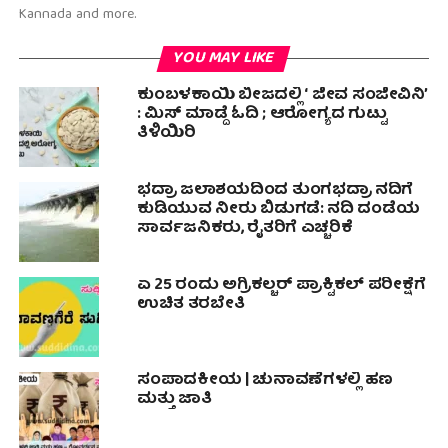
Kannada and more.
YOU MAY LIKE
ಕುಂಬಳಕಾಯಿ ಬೀಜದಲ್ಲಿ ‘ ಜೀವ ಸಂಜೀವಿನಿ’
: ಮಿಸ್ ಮಾಡ್ದೆ ಓದಿ ; ಆರೋಗ್ಯದ ಗುಟ್ಟು
ತಿಳಿಯಿರಿ
ಭದ್ರಾ ಜಲಾಶಯದಿಂದ ತುಂಗಭದ್ರಾ ನದಿಗೆ
ಕುಡಿಯುವ ನೀರು ಬಿಡುಗಡೆ: ನದಿ ದಂಡೆಯ
ಸಾರ್ವಜನಿಕರು, ರೈತರಿಗೆ ಎಚ್ಚರಿಕೆ
ಏ 25 ರಂದು ಅಗ್ರಿಕಲ್ಚರ್ ಪ್ರಾಕ್ಟಿಕಲ್ ಪರೀಕ್ಷೆಗೆ
ಉಚಿತ ತರಬೇತಿ
ಸಂಪಾದಕೀಯ | ಚುನಾವಣೆಗಳಲ್ಲಿ ಹಣ
ಮತ್ತು ಜಾತಿ