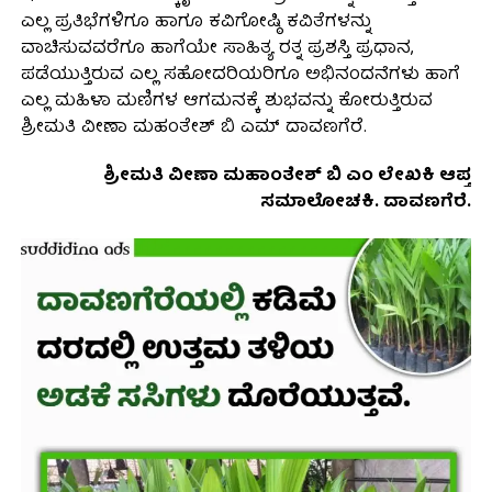
ಎಲ್ಲ ಪ್ರತಿಭೆಗಳಿಗೂ ಹಾಗೂ ಕವಿಗೋಷ್ಠಿ ಕವಿತೆಗಳನ್ನು
ವಾಚಿಸುವವರೆಗೂ ಹಾಗೆಯೇ ಸಾಹಿತ್ಯ ರತ್ನ ಪ್ರಶಸ್ತಿ ಪ್ರಧಾನ,
ಪಡೆಯುತ್ತಿರುವ ಎಲ್ಲ ಸಹೋದರಿಯರಿಗೂ ಅಭಿನಂದನೆಗಳು ಹಾಗೆ
ಎಲ್ಲ ಮಹಿಳಾ ಮಣಿಗಳ ಆಗಮನಕ್ಕೆ ಶುಭವನ್ನು ಕೋರುತ್ತಿರುವ
ಶ್ರೀಮತಿ ವೀಣಾ ಮಹಂತೇಶ್ ಬಿ ಎಮ್ ದಾವಣಗೆರೆ.
ಶ್ರೀಮತಿ ವೀಣಾ ಮಹಾಂತೇಶ್ ಬಿ ಎಂ ಲೇಖಕಿ ಆಪ್ತ
ಸಮಾಲೋಚಕಿ. ದಾವಣಗೆರೆ.