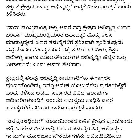
ಮಾತನಾಡಿದ ಅವರು, ಜನರು ತಮ್ಮ ಮೇಲೆ ಇಟ್ಟಿರುವ ವಿಶ್ವಾಸಕ್ಕೆ
ತಕ್ಕಂತೆ ಕ್ಷೇತ್ರದ ಸಮಗ್ರ ಅಭಿವೃದ್ಧಿಗೆ ಆದ್ಯತೆ ನೀಡಲಾಗುತ್ತಿದೆ ಎಂದು
ತಿಳಿಸಿದರು.
“ನಾನು ಮುಖ್ಯಮಂತ್ರಿ ಅಲ್ಲ. ಆದರೆ ನನ್ನ ಕ್ಷೇತ್ರದ ಅಭಿವೃದ್ಧಿ ವಿಚಾರ
ಬಂದಾಗ ಮುಖ್ಯಮಂತ್ರಿಯಂತೆ ಜವಾಬ್ದಾರಿ ಹೊತ್ತು ಕೆಲಸ
ಮಾಡುತ್ತಿದ್ದೇನೆ. ಜನರ ಸಮಸ್ಯೆಗಳಿಗೆ ತ್ವರಿತವಾಗಿ ಸ್ಪಂದಿಸುವುದು
ನನ್ನ ಮೊದಲ ಕರ್ತವ್ಯವಾಗಿದೆ. ರಸ್ತೆ, ಕುಡಿಯುವ ನೀರು, ಶಿಕ್ಷಣ,
ಆರೋಗ್ಯ ಹಾಗೂ ಮೂಲಸೌಕರ್ಯಗಳ ಅಭಿವೃದ್ಧಿಗೆ ಹೆಚ್ಚಿನ ಒತ್ತು
ನೀಡಲಾಗಿದೆ,” ಎಂದು ಅವರು ಹೇಳಿದರು.
ಕ್ಷೇತ್ರದಲ್ಲಿ ಹಲವು ಅಭಿವೃದ್ಧಿ ಕಾಮಗಾರಿಗಳು ಈಗಾಗಲೇ
ಪೂರ್ಣಗೊಂಡಿದ್ದು, ಇನ್ನೂ ಅನೇಕ ಯೋಜನೆಗಳು ಪ್ರಗತಿಯಲ್ಲಿವೆ
ಎಂದು ತಿಳಿಸಿದ ಅವರು, ಸರ್ಕಾರದ ವಿವಿಧ ಇಲಾಖೆಗಳ
ಅಧಿಕಾರಿಗಳೊಂದಿಗೆ ನಿರಂತರ ಸಮನ್ವಯ ಸಾಧಿಸಿ ಜನರ
ಸಮಸ್ಯೆಗಳಿಗೆ ಪರಿಹಾರ ಒದಗಿಸಲಾಗುತ್ತಿದೆ ಎಂದರು.
“ಜನಪ್ರತಿನಿಧಿಯಾಗಿ ಚುನಾಯಿತರಾದ ಬಳಿಕ ಕ್ಷೇತ್ರದ ಪ್ರತಿಯೊಂದು
ಹಳ್ಳಿಗೂ ಭೇಟಿ ನೀಡಿ ಅಲ್ಲಿನ ಜನರ ಸಮಸ್ಯೆಗಳನ್ನು ಆಲಿಸಿದ್ದೇನೆ.
ಗ್ರಾಮಗಳ ಮೂಲಭೂತ ಸೌಕರ್ಯಗಳನ್ನು ಅಭಿವೃದ್ಧಿಪಡಿಸಲು