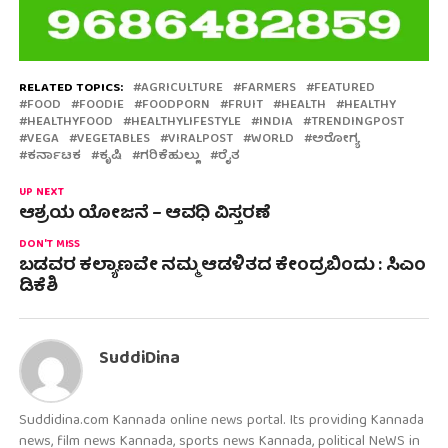
RELATED TOPICS:
AGRICULTURE
FARMERS
FEATURED
FOOD
FOODIE
FOODPORN
FRUIT
HEALTH
HEALTHY
HEALTHYFOOD
HEALTHYLIFESTYLE
INDIA
TRENDINGPOST
VEGA
VEGETABLES
VIRALPOST
WORLD
ಅರೋಗ್ಯ
ಕರ್ನಾಟಕ
ಕೃಷಿ
ಗರಿಕೆಹುಲ್ಲು
ರೈತ
UP NEXT
ಆಶ್ರಯ ಯೋಜನೆ – ಆವಧಿ ವಿಸ್ತರಣೆ
DON'T MISS
ಬಡವರ ಕಲ್ಯಾಣವೇ ನಮ್ಮ ಆಡಳಿತದ ಕೇಂದ್ರಬಿಂದು : ಸಿಎಂ
ಡಿಕೆಶಿ
SuddiDina
Suddidina.com Kannada online news portal. Its providing Kannada
news, film news Kannada, sports news Kannada, political NeWS in