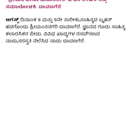
~
ಶ್ರೀಮತಿ ವೀಣಾ ಮಹಾಂತೇಶ್ ಬಿ ಎಂ ಲೇಖಕಿ ಆಪ್ತ
ಸಮಾಲೋಚಕಿ. ದಾವಣಗೆರೆ
ಆಗಸ್ಟ್
ದಿನಾಂಕ 8 ಮತ್ತು 9ನೇ ತಾರೀಕು,ಸಾಹಿತ್ಯದ ಬೃಹತ್
ಹಡಗೊಂದು ಶ್ರೀಮಂತನಗರಿ ದಾವಣಗೆರೆ. ಜ್ಞಾನದ ಗೂಡು ಸಾಹಿತ್ಯ
ಕಲಾರಸಿಕರ ಬೀಡು. ವಿವಿಧ ಖಾದ್ಯಗಳ ರಸದೌತಣದ
ನಾಡು,ಸರಸ್ವತಿ ನೆಲೆಸಿದ ನಾಡು ದಾವಣಗೆರೆ.