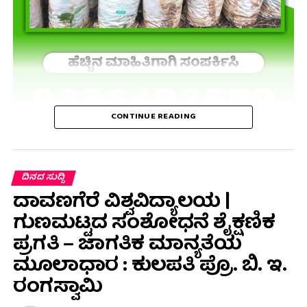
CONTINUE READING
ದಿನದ ಸುದ್ದಿ
ದಾವಣಗೆರೆ ವಿಶ್ವವಿದ್ಯಾಲಯ |
ಗುಣಮಟ್ಟದ ಸಂಶೋಧನೆ ಶೈಕ್ಷಣಿಕ
ಪ್ರಗತಿ – ಜಾಗತಿಕ ಮಾನ್ಯತೆಯ
ಮೂಲಾಧಾರ : ಕುಲಪತಿ ಪ್ರೊ. ಬಿ. ಇ.
ರಂಗಸ್ವಾಮಿ