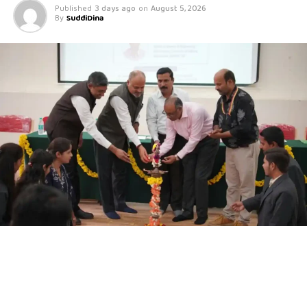
Published
3 days ago
on
August 5, 2026
By
SuddiDina