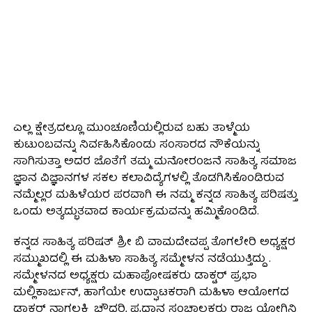
ಎಲ್ಲ ಕ್ಷೇತ್ರದಲ್ಲೂ ಮುಂಚೂಣಿಯಲ್ಲಿರುವ ಬಹು ತಾಳ್ಮೆಯ
ಕುಟುಂಬವನ್ನು ನಿರ್ವಹಿಸಿಕೊಂಡು ಸಂಸಾರದ ನೌಕೆಯನ್ನು
ಸಾಗಿಸುತ್ತಾ ಅದರ ಜೊತೆಗೆ ತಮ್ಮ ಮನೋರಂಜನೆ ಸಾಹಿತ್ಯ ಸಮಾಜ
ಜ್ಞಾನ ವಿಜ್ಞಾನಗಳ ಸಕಲ ಕಲಾವಿದ್ಯೆಗಳಲ್ಲಿ ತೊಡಗಿಸಿಕೊಂಡಿರುವ
ನಮ್ಮೆಲ್ಲರ ಮಹಿಳೆಯರ ಪರವಾಗಿ ಈ ನಮ್ಮ ಕನ್ನಡ ಸಾಹಿತ್ಯ ಪರಿಷತ್ತು
ಒಂದು ಅತ್ಯದ್ಭುತವಾದ ಕಾರ್ಯಕ್ರಮವನ್ನು ಹಮ್ಮಿಕೊಂಡಿದೆ.
ಕನ್ನಡ ಸಾಹಿತ್ಯ ಪರಿಷತ್ ಶ್ರೀ ಬಿ ವಾಮದೇವಪ್ಪ ತೊಗಲೇರಿ ಅಧ್ಯಕ್ಷರ
ಸಮ್ಮುಖದಲ್ಲಿ ಈ ಮಹಿಳಾ ಸಾಹಿತ್ಯ ಸಮ್ಮೇಳನ ನಡೆಯುತ್ತಿದ್ದು .
ಸಮ್ಮೇಳನದ ಅಧ್ಯಕ್ಷರು ಮಹಾಪೋಷಕರು ಡಾಕ್ಟರ್ ಪ್ರಭಾ
ಮಲ್ಲಿಕಾರ್ಜುನ್, ಹಾಗೆಯೇ ಉದ್ಘಾಟಕರಾಗಿ ಮಹಿಳಾ ಆಯೋಗದ
ಡಾಕ್ಟರ್ ನಾಗಲಕ್ಷ್ಮಿ ಚೌದರಿ, ಪ್ರಧಾನ ಸಂಚಾಲಕರು ರಾಜ ಯೋಗಿನಿ