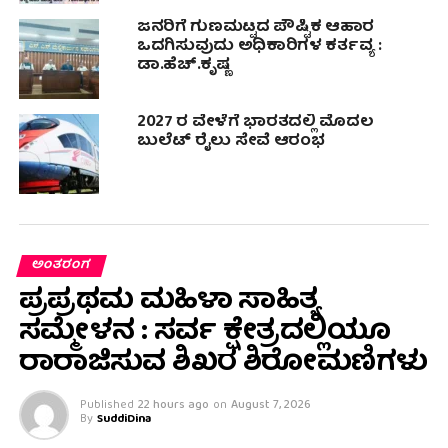
ಜನರಿಗೆ ಗುಣಮಟ್ಟದ ಪೌಷ್ಟಿಕ ಆಹಾರ
ಒದಗಿಸುವುದು ಅಧಿಕಾರಿಗಳ ಕರ್ತವ್ಯ :
ಡಾ.ಹೆಚ್.ಕೃಷ್ಣ
2027 ರ ವೇಳೆಗೆ ಭಾರತದಲ್ಲಿ ಮೊದಲ
ಬುಲೆಟ್ ರೈಲು ಸೇವೆ ಆರಂಭ
ಅಂತರಂಗ
ಪ್ರಪ್ರಥಮ ಮಹಿಳಾ ಸಾಹಿತ್ಯ
ಸಮ್ಮೇಳನ : ಸರ್ವ ಕ್ಷೇತ್ರದಲ್ಲಿಯೂ
ರಾರಾಜಿಸುವ ಶಿಖರ ಶಿರೋಮಣಿಗಳು
Published
22 hours ago
on
August 7, 2026
By
SuddiDina