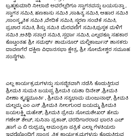
ಬ್ರಹ್ಮಕುಮಾರಿ ನೀಲಾಜಿ ಅವರೆಲ್ಲರಿಗೂ ಸ್ವಾಗತವನ್ನು ಬಯಸುತ್ತಾ ,
ಸ್ವಾಗತ ಸಮಿತಿ, ಹಣಕಾಸು ಸಮಿತಿ ,ಸಾಹಿತ್ಯ ಸಮಿತಿ, ಆಹಾರ ಸಮಿತಿ
,ಸಾಂಸ್ಕೃತಿಕ ಸಮಿತಿ ,ವೇದಿಕೆ ಸಮಿತಿ, ಸ್ಮರಣ ಸಂಚಿಕೆ ಸಮಿತಿ,
ಪ್ರಚಾರ ಸಮಿತಿ, ಶಿಸ್ತು ಸಮಿತಿ ಮೆರವಣಿಗೆ ಸಮಿತಿ,ಪುಸ್ತಕ ಮಳಿಗೆ
ಸಮಿತಿ ,ಅತಿಥಿ ಸತ್ಕಾರ ಸಮಿತಿ, ಸ್ಪರ್ಧಾ ಸಮಿತಿ, ಎಲ್ಲದಕ್ಕೂ ಸಹಕಾರ
ಕೊಟ್ಟಂತಹ ಶ್ರೀ ಸಮರ್ಥ್ ಶಾಮನೂರ್ ಮಲ್ಲಿಕಾರ್ಜುನ್ ಶಾಸಕರು
ದಾವಣಗೆರೆ ದಕ್ಷಿಣ ವಿಧಾನಸಭಾ ಕ್ಷೇತ್ರ, ಶ್ರೀ ಸೋಮೇಶ್ವರ ಸಮೂಹ
ಸಂಸ್ಥೆಗಳು.
ಎಲ್ಲ ಕಾರ್ಯಕ್ರಮಗಳನ್ನು ಸುಸಜ್ಜಿತವಾಗಿ ನಡೆಸಿ ಕೊಡುತ್ತಿರುವ
ಶ್ರೀಮತಿ ಸುಮತಿ ಜಯಪ್ಪ, ಶ್ರೀಮತಿ ಯಶಾ ದಿನೇಶ್ ,ಶ್ರೀಮತಿ
ವೀಣಾ ಕೃಷ್ಣಮೂರ್ತಿ , ಶ್ರೀಮತಿ ಸತ್ಯಭಾಮ ಮಂಜುನಾಥ್, ಶ್ರೀಮತಿ
ಮಲ್ಲಮ್ಮ ಎಂ ಎಸ್ ,ಶ್ರೀಮತಿ ನೀಲಗುಂದ ಜಯಮ್ಮ, ಶ್ರೀಮತಿ
ಜಯಲಕ್ಷ್ಮಿ ಮಹೇಶ್, ಶ್ರೀಮತಿ ಪ್ರೇಮ ಸೋಮಶೇಖರ್ ಹೇಮ
ಗಣೇಶ್ ಶೇಟ್, ಸುನಿತಾ ಪ್ರಕಾಶ್, ವರದಿಗಾರರಾದ ಭಾರತಿ ಎಚ್
,ಹಾಗೆ ಎ ಬಿ ರುದ್ರಮ್ಮ, ಆಮಂತ್ರಣ ಪತ್ರಿಕೆ ಎಲ್ಲಾ ಗೆಳತಿಯರು
ಇವರೊೊಂದಿಗೆ ಸಾಂಸ್ಕೃತಿಕ ಕಾರ್ಯಕ್ರಮಗಳನ್ನು ಕೊಡುತ್ತಿರುವ