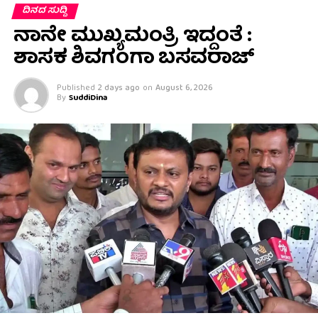
ದಿನದ ಸುದ್ದಿ
ನಾನೇ ಮುಖ್ಯಮಂತ್ರಿ ಇದ್ದಂತೆ :
ಶಾಸಕ ಶಿವಗಂಗಾ ಬಸವರಾಜ್
Published
2 days ago
on
August 6, 2026
By
SuddiDina