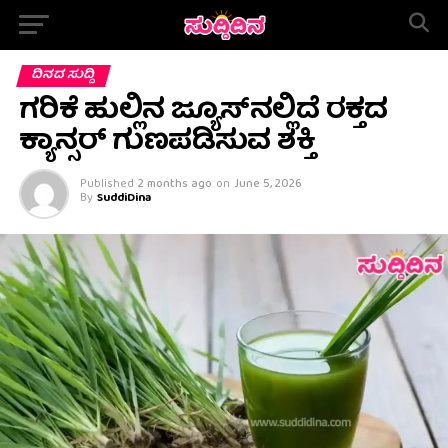
ದಿನದ ಸುದ್ದಿ
ಗರಿಕೆ ಹುಲ್ಲಿನ ಜ್ಯೂಸ್‌ನಲ್ಲಿದೆ ರಕ್ತದ
ಕ್ಯಾನ್ಸರ್ ಗುಣಪಡಿಸುವ ಶಕ್ತಿ
Published
2 months ago
on
June 5, 2026
By
SuddiDina