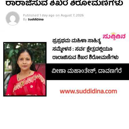
ರಾರಾಜಿಸುವ ಶಿಖರ ಶಿರೋಮಣಿಗಳು
Published
1 day ago
on
August 7, 2026
By
SuddiDina