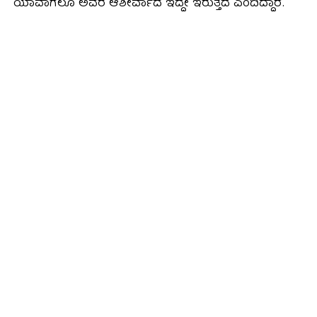
ಯಾವಾಗಲೂ ಅವರ ಆಶೀರ್ವಾದ ಇದ್ದೇ ಇರುತ್ತದೆ ಎಂದಿದ್ದಾರೆ.