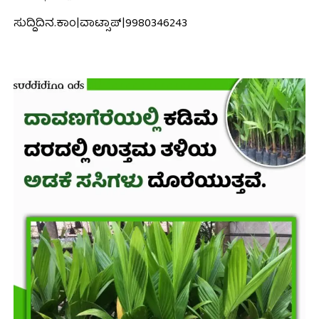
ಸುದ್ದಿದಿನ.ಕಾಂ|ವಾಟ್ಸಾಪ್|9980346243