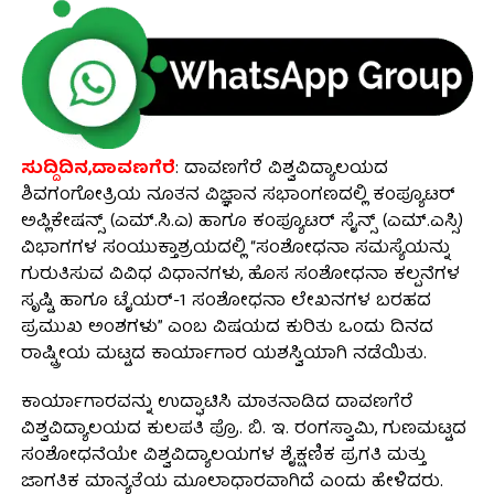
ಸುದ್ದಿದಿನ,ದಾವಣಗೆರೆ
: ದಾವಣಗೆರೆ ವಿಶ್ವವಿದ್ಯಾಲಯದ
ಶಿವಗಂಗೋತ್ರಿಯ ನೂತನ ವಿಜ್ಞಾನ ಸಭಾಂಗಣದಲ್ಲಿ ಕಂಪ್ಯೂಟರ್
ಅಪ್ಲಿಕೇಷನ್ಸ್ (ಎಮ್.ಸಿ.ಎ) ಹಾಗೂ ಕಂಪ್ಯೂಟರ್ ಸೈನ್ಸ್ (ಎಮ್.ಎಸ್ಸಿ)
ವಿಭಾಗಗಳ ಸಂಯುಕ್ತಾಶ್ರಯದಲ್ಲಿ “ಸಂಶೋಧನಾ ಸಮಸ್ಯೆಯನ್ನು
ಗುರುತಿಸುವ ವಿವಿಧ ವಿಧಾನಗಳು, ಹೊಸ ಸಂಶೋಧನಾ ಕಲ್ಪನೆಗಳ
ಸೃಷ್ಟಿ ಹಾಗೂ ಟೈಯರ್-1 ಸಂಶೋಧನಾ ಲೇಖನಗಳ ಬರಹದ
ಪ್ರಮುಖ ಅಂಶಗಳು” ಎಂಬ ವಿಷಯದ ಕುರಿತು ಒಂದು ದಿನದ
ರಾಷ್ಟ್ರೀಯ ಮಟ್ಟದ ಕಾರ್ಯಾಗಾರ ಯಶಸ್ವಿಯಾಗಿ ನಡೆಯಿತು.
ಕಾರ್ಯಾಗಾರವನ್ನು ಉದ್ಘಾಟಿಸಿ ಮಾತನಾಡಿದ ದಾವಣಗೆರೆ
ವಿಶ್ವವಿದ್ಯಾಲಯದ ಕುಲಪತಿ ಪ್ರೊ. ಬಿ. ಇ. ರಂಗಸ್ವಾಮಿ, ಗುಣಮಟ್ಟದ
ಸಂಶೋಧನೆಯೇ ವಿಶ್ವವಿದ್ಯಾಲಯಗಳ ಶೈಕ್ಷಣಿಕ ಪ್ರಗತಿ ಮತ್ತು
ಜಾಗತಿಕ ಮಾನ್ಯತೆಯ ಮೂಲಾಧಾರವಾಗಿದೆ ಎಂದು ಹೇಳಿದರು.