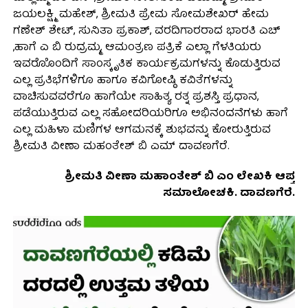
ಜಯಲಕ್ಷ್ಮಿ ಮಹೇಶ್, ಶ್ರೀಮತಿ ಪ್ರೇಮ ಸೋಮಶೇಖರ್ ಹೇಮ
ಗಣೇಶ್ ಶೇಟ್, ಸುನಿತಾ ಪ್ರಕಾಶ್, ವರದಿಗಾರರಾದ ಭಾರತಿ ಎಚ್
,ಹಾಗೆ ಎ ಬಿ ರುದ್ರಮ್ಮ, ಆಮಂತ್ರಣ ಪತ್ರಿಕೆ ಎಲ್ಲಾ ಗೆಳತಿಯರು
ಇವರೊೊಂದಿಗೆ ಸಾಂಸ್ಕೃತಿಕ ಕಾರ್ಯಕ್ರಮಗಳನ್ನು ಕೊಡುತ್ತಿರುವ
ಎಲ್ಲ ಪ್ರತಿಭೆಗಳಿಗೂ ಹಾಗೂ ಕವಿಗೋಷ್ಠಿ ಕವಿತೆಗಳನ್ನು
ವಾಚಿಸುವವರೆಗೂ ಹಾಗೆಯೇ ಸಾಹಿತ್ಯ ರತ್ನ ಪ್ರಶಸ್ತಿ ಪ್ರಧಾನ,
ಪಡೆಯುತ್ತಿರುವ ಎಲ್ಲ ಸಹೋದರಿಯರಿಗೂ ಅಭಿನಂದನೆಗಳು ಹಾಗೆ
ಎಲ್ಲ ಮಹಿಳಾ ಮಣಿಗಳ ಆಗಮನಕ್ಕೆ ಶುಭವನ್ನು ಕೋರುತ್ತಿರುವ
ಶ್ರೀಮತಿ ವೀಣಾ ಮಹಂತೇಶ್ ಬಿ ಎಮ್ ದಾವಣಗೆರೆ.
ಶ್ರೀಮತಿ ವೀಣಾ ಮಹಾಂತೇಶ್ ಬಿ ಎಂ ಲೇಖಕಿ ಆಪ್ತ
ಸಮಾಲೋಚಕಿ. ದಾವಣಗೆರೆ.