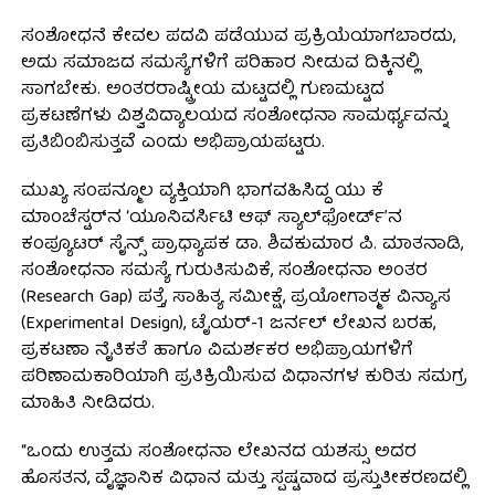
ಸಂಶೋಧನೆ ಕೇವಲ ಪದವಿ ಪಡೆಯುವ ಪ್ರಕ್ರಿಯೆಯಾಗಬಾರದು,
ಅದು ಸಮಾಜದ ಸಮಸ್ಯೆಗಳಿಗೆ ಪರಿಹಾರ ನೀಡುವ ದಿಕ್ಕಿನಲ್ಲಿ
ಸಾಗಬೇಕು. ಅಂತರರಾಷ್ಟ್ರೀಯ ಮಟ್ಟದಲ್ಲಿ ಗುಣಮಟ್ಟದ
ಪ್ರಕಟಣೆಗಳು ವಿಶ್ವವಿದ್ಯಾಲಯದ ಸಂಶೋಧನಾ ಸಾಮರ್ಥ್ಯವನ್ನು
ಪ್ರತಿಬಿಂಬಿಸುತ್ತವೆ ಎಂದು ಅಭಿಪ್ರಾಯಪಟ್ಟರು.
ಮುಖ್ಯ ಸಂಪನ್ಮೂಲ ವ್ಯಕ್ತಿಯಾಗಿ ಭಾಗವಹಿಸಿದ್ದ ಯು ಕೆ
ಮಾಂಚೆಸ್ಟರ್‌ನ ‘ಯೂನಿವರ್ಸಿಟಿ ಆಫ್ ಸ್ಯಾಲ್‌ಫೋರ್ಡ್’ನ
ಕಂಪ್ಯೂಟರ್ ಸೈನ್ಸ್ ಪ್ರಾಧ್ಯಾಪಕ ಡಾ. ಶಿವಕುಮಾರ ಪಿ. ಮಾತನಾಡಿ,
ಸಂಶೋಧನಾ ಸಮಸ್ಯೆ ಗುರುತಿಸುವಿಕೆ, ಸಂಶೋಧನಾ ಅಂತರ
(Research Gap) ಪತ್ತೆ, ಸಾಹಿತ್ಯ ಸಮೀಕ್ಷೆ, ಪ್ರಯೋಗಾತ್ಮಕ ವಿನ್ಯಾಸ
(Experimental Design), ಟೈಯರ್-1 ಜರ್ನಲ್ ಲೇಖನ ಬರಹ,
ಪ್ರಕಟಣಾ ನೈತಿಕತೆ ಹಾಗೂ ವಿಮರ್ಶಕರ ಅಭಿಪ್ರಾಯಗಳಿಗೆ
ಪರಿಣಾಮಕಾರಿಯಾಗಿ ಪ್ರತಿಕ್ರಿಯಿಸುವ ವಿಧಾನಗಳ ಕುರಿತು ಸಮಗ್ರ
ಮಾಹಿತಿ ನೀಡಿದರು.
“ಒಂದು ಉತ್ತಮ ಸಂಶೋಧನಾ ಲೇಖನದ ಯಶಸ್ಸು ಅದರ
ಹೊಸತನ, ವೈಜ್ಞಾನಿಕ ವಿಧಾನ ಮತ್ತು ಸ್ಪಷ್ಟವಾದ ಪ್ರಸ್ತುತೀಕರಣದಲ್ಲಿ