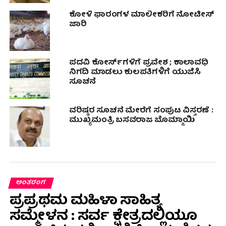
ಕೋಳಿ ಫಾರಂಗಳ ಮಾಲೀಕರಿಗೆ ನೋಟೀಸ್
ಜಾರಿ
ಪದವಿ ಕೋರ್ಸ್‌ಗಳಿಗೆ ಪ್ರವೇಶ ; ಕಾಲಾವಧಿ
ನಿಗದಿ ಮಾಡಲು ಕುಲಪತಿಗಳಿಗೆ ಯುಜಿಸಿ
ಸೂಚನೆ
ವರಿಷ್ಠರ ಸೂಚನೆ ಮೇರೆಗೆ ಸಂಪುಟ ವಿಸ್ತರಣೆ‌ :
ಮುಖ್ಯಮಂತ್ರಿ ಬಸವರಾಜ ಬೊಮ್ಮಾಯಿ
ಅಂತರಂಗ
ಪ್ರಪ್ರಥಮ ಮಹಿಳಾ ಸಾಹಿತ್ಯ
ಸಮ್ಮೇಳನ : ಸರ್ವ ಕ್ಷೇತ್ರದಲ್ಲಿಯೂ