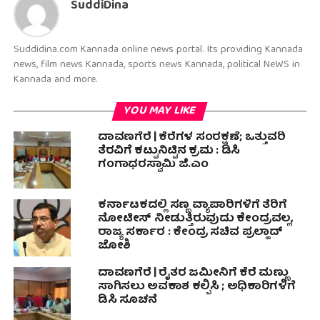
SuddiDina
Suddidina.com Kannada online news portal. Its providing Kannada
news, film news Kannada, sports news Kannada, political NeWS in
Kannada and more.
YOU MAY LIKE
ದಾವಣಗೆರೆ | ಕೆರೆಗಳ ಸಂರಕ್ಷಣೆ; ಒತ್ತುವರಿ
ತೆರವಿಗೆ ಕಟ್ಟುನಿಟ್ಟಿನ ಕ್ರಮ : ಡಿಸಿ
ಗಂಗಾಧರಸ್ವಾಮಿ ಜಿ.ಎಂ
ಕರ್ನಾಟಕದಲ್ಲಿ ಸಣ್ಣ ವ್ಯಾಪಾರಿಗಳಿಗೆ ತೆರಿಗೆ
ನೋಟೀಸ್ ನೀಡುತ್ತಿರುವುದು ಕೇಂದ್ರವಲ್ಲ,
ರಾಜ್ಯ ಸರ್ಕಾರ : ಕೇಂದ್ರ ಸಚಿವ ಪ್ರಲ್ಹಾದ್
ಜೋಶಿ
ದಾವಣಗೆರೆ | ರೈತರ ಜಮೀನಿಗೆ ಕೆರೆ ಮಣ್ಣು
ಸಾಗಿಸಲು ಅವಕಾಶ ಕಲ್ಪಿಸಿ ; ಅಧಿಕಾರಿಗಳಿಗೆ
ಡಿಸಿ ಸೂಚನೆ