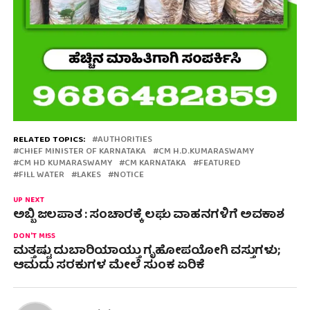
RELATED TOPICS:
AUTHORITIES
CHIEF MINISTER OF KARNATAKA
CM H.D.KUMARASWAMY
CM HD KUMARASWAMY
CM KARNATAKA
FEATURED
FILL WATER
LAKES
NOTICE
UP NEXT
ಅಬ್ಬಿ ಜಲಪಾತ : ಸಂಚಾರಕ್ಕೆ ಲಘು ವಾಹನಗಳಿಗೆ ಅವಕಾಶ
DON'T MISS
ಮತ್ತಷ್ಟು ದುಬಾರಿಯಾಯ್ತು ಗೃಹೋಪಯೋಗಿ ವಸ್ತುಗಳು;
ಆಮದು ಸರಕುಗಳ ಮೇಲೆ ಸುಂಕ ಏರಿಕೆ