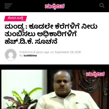
ದಿನದ ಸುದ್ದಿ
ಮಂಡ್ಯ : ಕೂಡಲೇ ಕೆರೆಗಳಿಗೆ ನೀರು
ತುಂಬಿಸಲು ಅಧಿಕಾರಿಗಳಿಗೆ
ಹೆಚ್.ಡಿ.ಕೆ. ಸೂಚನೆ
Published
8 years ago
on
September 28, 2018
By
SuddiDina