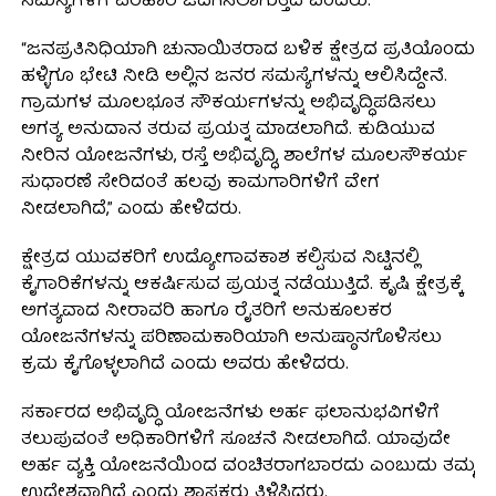
ಸಮಸ್ಯೆಗಳಿಗೆ ಪರಿಹಾರ ಒದಗಿಸಲಾಗುತ್ತಿದೆ ಎಂದರು.
“ಜನಪ್ರತಿನಿಧಿಯಾಗಿ ಚುನಾಯಿತರಾದ ಬಳಿಕ ಕ್ಷೇತ್ರದ ಪ್ರತಿಯೊಂದು
ಹಳ್ಳಿಗೂ ಭೇಟಿ ನೀಡಿ ಅಲ್ಲಿನ ಜನರ ಸಮಸ್ಯೆಗಳನ್ನು ಆಲಿಸಿದ್ದೇನೆ.
ಗ್ರಾಮಗಳ ಮೂಲಭೂತ ಸೌಕರ್ಯಗಳನ್ನು ಅಭಿವೃದ್ಧಿಪಡಿಸಲು
ಅಗತ್ಯ ಅನುದಾನ ತರುವ ಪ್ರಯತ್ನ ಮಾಡಲಾಗಿದೆ. ಕುಡಿಯುವ
ನೀರಿನ ಯೋಜನೆಗಳು, ರಸ್ತೆ ಅಭಿವೃದ್ಧಿ, ಶಾಲೆಗಳ ಮೂಲಸೌಕರ್ಯ
ಸುಧಾರಣೆ ಸೇರಿದಂತೆ ಹಲವು ಕಾಮಗಾರಿಗಳಿಗೆ ವೇಗ
ನೀಡಲಾಗಿದೆ,” ಎಂದು ಹೇಳಿದರು.
ಕ್ಷೇತ್ರದ ಯುವಕರಿಗೆ ಉದ್ಯೋಗಾವಕಾಶ ಕಲ್ಪಿಸುವ ನಿಟ್ಟಿನಲ್ಲಿ
ಕೈಗಾರಿಕೆಗಳನ್ನು ಆಕರ್ಷಿಸುವ ಪ್ರಯತ್ನ ನಡೆಯುತ್ತಿದೆ. ಕೃಷಿ ಕ್ಷೇತ್ರಕ್ಕೆ
ಅಗತ್ಯವಾದ ನೀರಾವರಿ ಹಾಗೂ ರೈತರಿಗೆ ಅನುಕೂಲಕರ
ಯೋಜನೆಗಳನ್ನು ಪರಿಣಾಮಕಾರಿಯಾಗಿ ಅನುಷ್ಠಾನಗೊಳಿಸಲು
ಕ್ರಮ ಕೈಗೊಳ್ಳಲಾಗಿದೆ ಎಂದು ಅವರು ಹೇಳಿದರು.
ಸರ್ಕಾರದ ಅಭಿವೃದ್ಧಿ ಯೋಜನೆಗಳು ಅರ್ಹ ಫಲಾನುಭವಿಗಳಿಗೆ
ತಲುಪುವಂತೆ ಅಧಿಕಾರಿಗಳಿಗೆ ಸೂಚನೆ ನೀಡಲಾಗಿದೆ. ಯಾವುದೇ
ಅರ್ಹ ವ್ಯಕ್ತಿ ಯೋಜನೆಯಿಂದ ವಂಚಿತರಾಗಬಾರದು ಎಂಬುದು ತಮ್ಮ
ಉದ್ದೇಶವಾಗಿದೆ ಎಂದು ಶಾಸಕರು ತಿಳಿಸಿದರು.