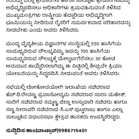
ತಂದಿದ್ದು ಜಿಲ್ಲಾ ಕ್ರೀಡಾಂಗಣ ಹಾಗೂ ತಾಲ್ಲೂಕು ಕ್ರೀಡಾಂಗಣವನ್ನು
ಅಭಿವೃದ್ಧಿಪಡಿಸಲು ಅಧಿಕಾರಿಗಳು ಕ್ರಮವಹಿಸುವಂತೆ ತಿಳಿಸಿದ
ಮುಖ್ಯಮಂತ್ರಿಗಳು ರಾಷ್ಟ್ರೀಯ ಹೆದ್ದಾರಿಯ ಅಭಿವೃದ್ಧಿಗಾಗಿ
ಭೂಮಿಯನ್ನು ನೀಡಿರುವ ರೈತರಿಗೆ ಸಮರ್ಪಕವಾದ ಪರಿಹಾರವನ್ನು
ನೀಡಬೇಕು ಎಂದು ಅವರು ತಿಳಿಸಿದರು.
ಮಂಡ್ಯ ವೈದ್ಯಕೀಯ ವಿಜ್ಞಾನಗಳ ಸಂಸ್ಥೆಯಲ್ಲಿ 550 ಹಾಸಿಗೆಯ
ಸಾಮಥ್ರ್ಯವಿರುವ ಸೌಲಭ್ಯವಿದ್ದು, ಇದನ್ನು 700 ಹಾಸಿಗೆಯ
ಸಾಮಧ್ರ್ಯವಿರುವ ಸೌಲಭ್ಯಕ್ಕೆ ಮೇಲ್ದರ್ಜಗೆರೆಸಲು 30 ಕೋಟಿ
ಅನುದಾನ ಕಾಯ್ದಿರಿಸಲಾಗಿದ್ದು, ಈ ನಿಟ್ಟಿನಲ್ಲಿ ಶೀಘ್ರವೇ ಕ್ರಿಯಾ
ಯೋಜನೆಯನ್ನು ಸಿದ್ಧಪಡಿಸಿ ನೀಡುವಂತೆ ಅವರು ತಿಳಿಸಿದರು.
ಸಭೆಯಲ್ಲಿ ಲೋಕೋಪಯೋಗಿ ಇಲಾಖೆಯ ಸಚಿವರಾದ
ಹೆಚ್.ಡಿ.ರೇವಣ್ಣ, ಪ್ರವಾಸೋದ್ಯಮ ಸಚಿವರಾದ ಸಾರಾ ಮಹೇಶ್,
ಸಾರಿಗೆ ಸಚಿವರಾದ ತಮ್ಮಣ್ಣ, ಜಿಲ್ಲಾ ಉಸ್ತುವಾರಿ ಸಚಿವರು ಹಾಗೂ
ಸಣ್ಣ ನೀರಾವರಿ ಸಚಿವರಾದ ಸಿ.ಎಸ್.ಪುಟ್ಟರಾಜು ಹಾಗೂ ಎಲ್ಲಾ
ತಾಲ್ಲೂಕಿನ ವಿಧಾನಸಭಾ ಕ್ಷೇತ್ರದ ಶಾಸಕರು ಉಪಸ್ಥಿತರಿದ್ದರು.
ಸುದ್ದಿದಿನ.ಕಾಂ|ವಾಟ್ಸಾಪ್|9986715401