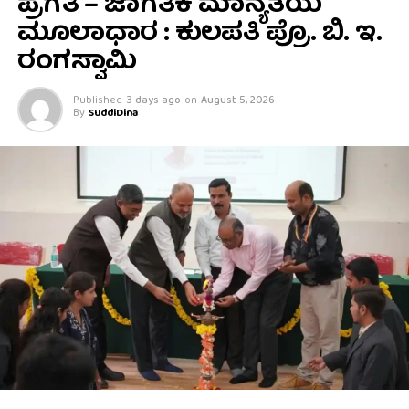
ಪ್ರಗತಿ – ಜಾಗತಿಕ ಮಾನ್ಯತೆಯ
ಮೂಲಾಧಾರ : ಕುಲಪತಿ ಪ್ರೊ. ಬಿ. ಇ.
ರಂಗಸ್ವಾಮಿ
Published
3 days ago
on
August 5, 2026
By
SuddiDina