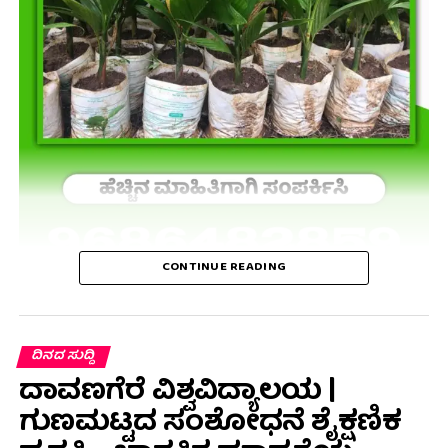
CONTINUE READING
ದಿನದ ಸುದ್ದಿ
ದಾವಣಗೆರೆ ವಿಶ್ವವಿದ್ಯಾಲಯ |
ಗುಣಮಟ್ಟದ ಸಂಶೋಧನೆ ಶೈಕ್ಷಣಿಕ