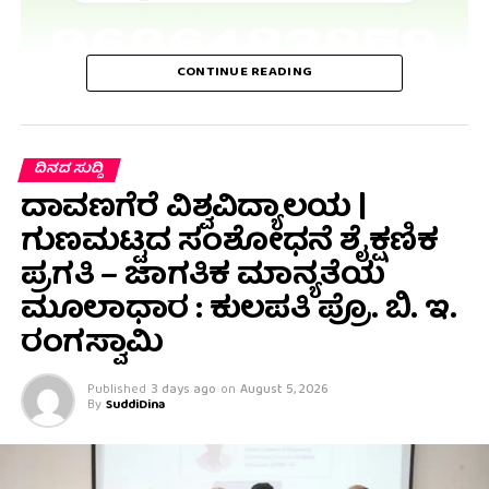
CONTINUE READING
ದಿನದ ಸುದ್ದಿ
ದಾವಣಗೆರೆ ವಿಶ್ವವಿದ್ಯಾಲಯ |
ಗುಣಮಟ್ಟದ ಸಂಶೋಧನೆ ಶೈಕ್ಷಣಿಕ
ಪ್ರಗತಿ – ಜಾಗತಿಕ ಮಾನ್ಯತೆಯ
ಮೂಲಾಧಾರ : ಕುಲಪತಿ ಪ್ರೊ. ಬಿ. ಇ.
ರಂಗಸ್ವಾಮಿ
Published
3 days ago
on
August 5, 2026
By
SuddiDina