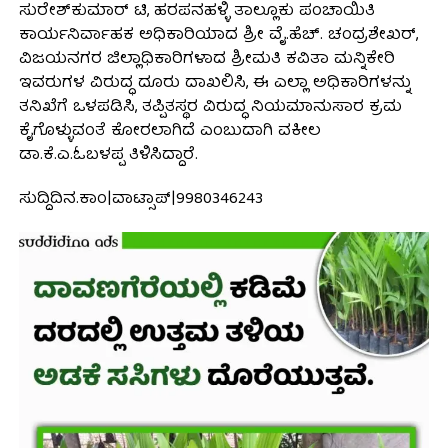
ಸುರೇಶ್‌ಕುಮಾರ್ ಟಿ, ಹರಪನಹಳ್ಳಿ ತಾಲ್ಲೂಕು ಪಂಚಾಯಿತಿ
ಕಾರ್ಯನಿರ್ವಾಹಕ ಅಧಿಕಾರಿಯಾದ ಶ್ರೀ ವೈ.ಹೆಚ್. ಚಂದ್ರಶೇಖರ್,
ವಿಜಯನಗರ ಜಿಲ್ಲಾಧಿಕಾರಿಗಳಾದ ಶ್ರೀಮತಿ ಕವಿತಾ ಮನ್ನಿಕೇರಿ
ಇವರುಗಳ ವಿರುದ್ಧ ದೂರು ದಾಖಲಿಸಿ, ಈ ಎಲ್ಲಾ ಅಧಿಕಾರಿಗಳನ್ನು
ತನಿಖೆಗೆ ಒಳಪಡಿಸಿ, ತಪ್ಪಿತಸ್ಥರ ವಿರುದ್ಧ ನಿಯಮಾನುಸಾರ ಕ್ರಮ
ಕೈಗೊಳ್ಳುವಂತೆ ಕೋರಲಾಗಿದೆ ಎಂಬುದಾಗಿ ವಕೀಲ
ಡಾ.ಕೆ.ಎ.ಓಬಳಪ್ಪ ತಿಳಿಸಿದ್ದಾರೆ.
ಸುದ್ದಿದಿನ.ಕಾಂ|ವಾಟ್ಸಾಪ್|9980346243