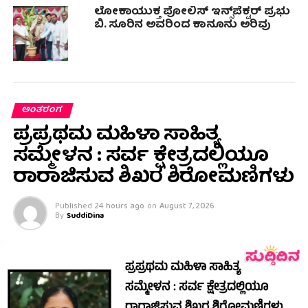
ಲೋಕಾಯುಕ್ತ ಪೋಲಿಸ್ ಇನ್ಸ್‌ಪೆಕ್ಟರ್ ಪ್ರಭು
ಬಿ. ಸೂರಿನ ಅವರಿಂದ ಕಾನೂನು ಅರಿವು
ಅಂತರಂಗ
ಪ್ರಪ್ರಥಮ ಮಹಿಳಾ ಸಾಹಿತ್ಯ
ಸಮ್ಮೇಳನ : ಸರ್ವ ಕ್ಷೇತ್ರದಲ್ಲಿಯೂ
ರಾರಾಜಿಸುವ ಶಿಖರ ಶಿರೋಮಣಿಗಳು
Published
24 hours ago
on
August 7, 2026
By
SuddiDina