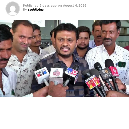
Published
2 days ago
on
August 6, 2026
By
SuddiDina