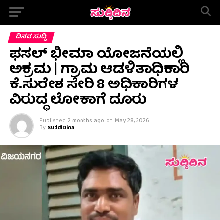
ದಿನದ ಸುದ್ದಿ
ಫಸಲ್ ಭೀಮಾ ಯೋಜನೆಯಲ್ಲಿ
ಅಕ್ರಮ | ಗ್ರಾಮ ಆಡಳಿತಾಧಿಕಾರಿ
ಕೆ.ಸುರೇಶ ಸೇರಿ 8 ಅಧಿಕಾರಿಗಳ
ವಿರುದ್ಧ ಲೋಕಾಗೆ ದೂರು
Published
2 months ago
on
May 28, 2026
By
SuddiDina