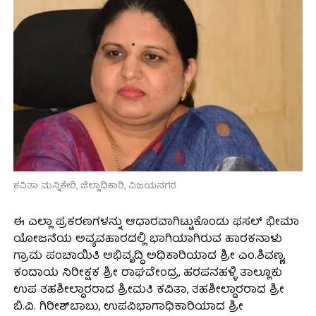
ಕವಿತಾ ಮನ್ನಿಕೇರಿ, ಜಿಲ್ಲಾಧಿಕಾರಿ, ವಿಜಯನಗರ
ಈ ಎಲ್ಲಾ ಪ್ರಕರಣಗಳನ್ನು ಆಧಾರವಾಗಿಟ್ಟುಕೊಂಡು ಫಸಲ್ ಭೀಮಾ
ಯೋಜನೆಯ ಅವ್ಯವಹಾರದಲ್ಲಿ ಭಾಗಿಯಾಗಿರುವ ಹಾರಕನಾಳು
ಗ್ರಾಮ ಪಂಚಾಯಿತಿ ಅಭಿವೃದ್ಧಿ ಅಧಿಕಾರಿಯಾದ ಶ್ರೀ ಎಂ.ಶಿವಣ್ಣ,
ಕಂದಾಯ ನಿರೀಕ್ಷಕ ಶ್ರೀ ರಾಘವೇಂದ್ರ, ಹರಪನಹಳ್ಳಿ ತಾಲ್ಲೂಕು
ಉಪ ತಹಶೀಲ್ದಾರರಾದ ಶ್ರೀಮತಿ ಕವಿತಾ, ತಹಶೀಲ್ದಾರರಾದ ಶ್ರೀ
ಬಿ.ವಿ. ಗಿರೀಶ್‌ಬಾಬು, ಉಪವಿಭಾಗಾಧಿಕಾರಿಯಾದ ಶ್ರೀ