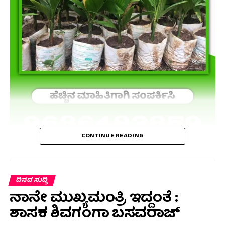
CONTINUE READING
ದಿನದ ಸುದ್ದಿ
ನಾನೇ ಮುಖ್ಯಮಂತ್ರಿ ಇದ್ದಂತೆ :
ಶಾಸಕ ಶಿವಗಂಗಾ ಬಸವರಾಜ್