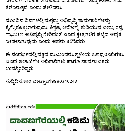
ನೇರವಾಗಿ ಸಂಪರ್ಕಿಸಬಹುದು. ಜನಸೇವೆಗಾಗಿ ತಮ್ಮ ಕಚೇರಿ ಸದಾ
ತೆರೆದಿರುತ್ತದೆ ಎಂದು ಹೇಳಿದರು.
ಮುಂದಿನ ದಿನಗಳಲ್ಲಿ ಮತ್ತಷ್ಟು ಅಭಿವೃದ್ಧಿ ಕಾಮಗಾರಿಗಳನ್ನು
ಕೈಗೆತ್ತಿಕೊಳ್ಳಲಾಗುವುದು. ಶಿಕ್ಷಣ, ಆರೋಗ್ಯ, ಕುಡಿಯುವ ನೀರು, ರಸ್ತೆ,
ಗ್ರಾಮೀಣ ಅಭಿವೃದ್ಧಿ ಸೇರಿದಂತೆ ವಿವಿಧ ಕ್ಷೇತ್ರಗಳಿಗೆ ಹೆಚ್ಚಿನ ಆದ್ಯತೆ
ನೀಡಲಾಗುವುದು ಎಂದು ಅವರು ತಿಳಿಸಿದರು.
ಈ ಸಂದರ್ಭದಲ್ಲಿ ಪಕ್ಷದ ಮುಖಂಡರು, ಸ್ಥಳೀಯ ಜನಪ್ರತಿನಿಧಿಗಳು,
ವಿವಿಧ ಇಲಾಖೆಗಳ ಅಧಿಕಾರಿಗಳು ಹಾಗೂ ಸಾರ್ವಜನಿಕರು
ಉಪಸ್ಥಿತರಿದ್ದರು.
ಸುದ್ದಿದಿನ.ಕಾಂ|ವಾಟ್ಸಾಪ್|9980346243