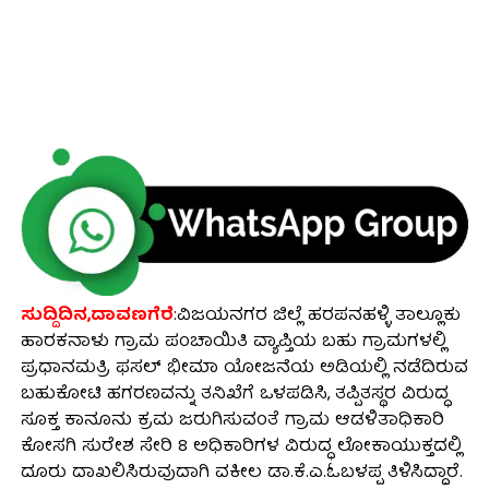
ಸುದ್ದಿದಿನ,ದಾವಣಗೆರೆ
:ವಿಜಯನಗರ ಜಿಲ್ಲೆ ಹರಪನಹಳ್ಳಿ ತಾಲ್ಲೂಕು
ಹಾರಕನಾಳು ಗ್ರಾಮ ಪಂಚಾಯಿತಿ ವ್ಯಾಪ್ತಿಯ ಬಹು ಗ್ರಾಮಗಳಲ್ಲಿ
ಪ್ರಧಾನಮತ್ರಿ ಫಸಲ್ ಭೀಮಾ ಯೋಜನೆಯ ಅಡಿಯಲ್ಲಿ ನಡೆದಿರುವ
ಬಹುಕೋಟಿ ಹಗರಣವನ್ನು ತನಿಖೆಗೆ ಒಳಪಡಿಸಿ, ತಪ್ಪಿತಸ್ಥರ ವಿರುದ್ಧ
ಸೂಕ್ತ ಕಾನೂನು ಕ್ರಮ ಜರುಗಿಸುವಂತೆ ಗ್ರಾಮ ಆಡಳಿತಾಧಿಕಾರಿ
ಕೋಸಗಿ ಸುರೇಶ ಸೇರಿ 8 ಅಧಿಕಾರಿಗಳ ವಿರುದ್ಧ ಲೋಕಾಯುಕ್ತದಲ್ಲಿ
ದೂರು ದಾಖಲಿಸಿರುವುದಾಗಿ ವಕೀಲ ಡಾ.ಕೆ.ಎ.ಓಬಳಪ್ಪ ತಿಳಿಸಿದ್ದಾರೆ.