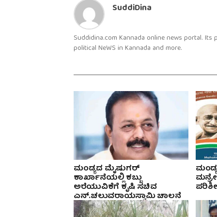
SuddiDina
Suddidina.com Kannada online news portal. Its
political NeWS in Kannada and more.
ಮಂಡ್ಯದ ಮೈಷುಗರ್
ಮಂಡ್ಯ 
ಕಾರ್ಖಾನೆಯಲ್ಲಿ ಕಬ್ಬು
ಮನ್ರ
ಅರೆಯುವಿಕೆಗೆ ಕೃಷಿ ಸಚಿವ
ಪರಿಶ
ಎನ್.ಚಲುವರಾಯಸ್ವಾಮಿ ಚಾಲನೆ