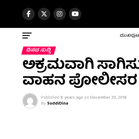
ಮುಖಪು
ದಿನದ ಸುದ್ದಿ
ಅಕ್ರಮವಾಗಿ ಸಾಗಿಸುತ್
ವಾಹನ ಪೋಲೀಸರ
Published
8 years ago
on
December 20, 2018
By
SuddiDina