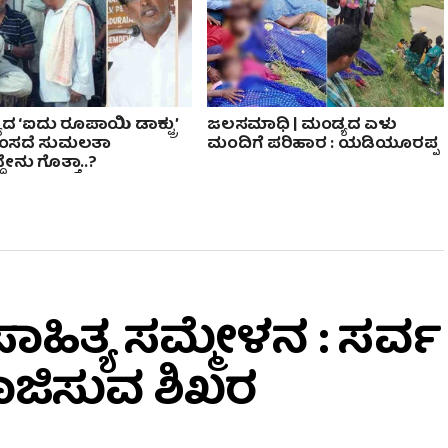
ದ ‘ಐದು ರೂಪಾಯಿ ಡಾಕ್ಟ್ರು’
ಜಲಸಮಾಧಿ | ಮಂಡ್ಯದ ಏಳು
 ಸಂಸದೆ ಸುಮಲತಾ
ಮಂದಿಗೆ ಪರಿಹಾರ : ಯಡಿಯೂರಪ್ಪ
ದೇನು ಗೊತ್ತಾ..?
ಹಿತ್ಯ ಸಮ್ಮೇಳನ : ಸರ್ವ
ರಾಜಿಸುವ ಶಿಖರ