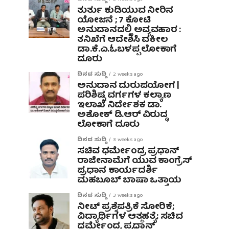
ತುರ್ತು ಕುಡಿಯುವ ನೀರಿನ
ಯೋಜನೆ ; 7 ಕೋಟಿ
ಅನುದಾನದಲ್ಲಿ ಅವ್ಯವಹಾರ :
ತನಿಖೆಗೆ ಆದೇಶಿಸಿ ವಕೀಲ
ಡಾ‌.ಕೆ.ಎ.ಓಬಳಪ್ಪ ಲೋಕಾಗೆ
ದೂರು
ದಿನದ ಸುದ್ದಿ
2 weeks ago
ಅನುದಾನ ದುರುಪಯೋಗ |
ಪರಿಶಿಷ್ಟ ವರ್ಗಗಳ ಕಲ್ಯಾಣ
ಇಲಾಖೆ ನಿರ್ದೇಶಕ ಡಾ.
ಅಶೋಕ್ ಡಿ.ಆರ್ ವಿರುದ್ಧ
ಲೋಕಾಗೆ ದೂರು
ದಿನದ ಸುದ್ದಿ
3 weeks ago
ಸಚಿವ ಧರ್ಮೇಂದ್ರ ಪ್ರಧಾನ್
ರಾಜೀನಾಮೆಗೆ ಯುವ ಕಾಂಗ್ರೆಸ್
ಪ್ರಧಾನ ಕಾರ್ಯದರ್ಶಿ
ಮಹಬೂಬ್ ಬಾಷಾ ಒತ್ತಾಯ
ದಿನದ ಸುದ್ದಿ
3 weeks ago
ನೀಟ್ ಪ್ರಶ್ನೆಪತ್ರಿಕೆ ಸೋರಿಕೆ;
ವಿದ್ಯಾರ್ಥಿಗಳ ಆತ್ಮಹತ್ಯೆ: ಸಚಿವ
ಧರ್ಮೇಂದ್ರ ಪ್ರಧಾನ್‌