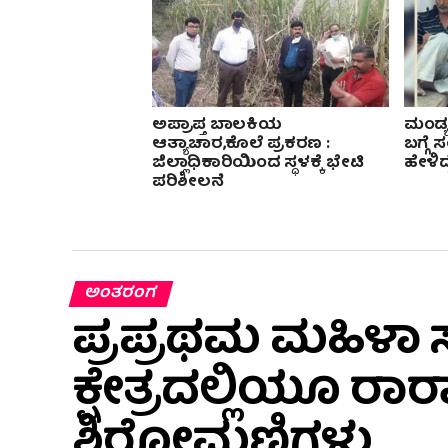
ಅಪ್ರಾಪ್ತ ಬಾಲಕಿಯ
ಮಂಡ್ಯ
ಆತ್ಯಾಚಾರ,ಕೊಲೆ ಪ್ರಕರಣ :
ಬಗ್ಗೆ
ಜಿಲ್ಲಾಧಿಕಾರಿಯಿಂದ ಸ್ಧಳಕ್ಕೆ ಭೇಟಿ
ಹೇಳಿದ್
ಪರಿಶೀಲನೆ
ಅಂತರಂಗ
ಪ್ರಪ್ರಥಮ ಮಹಿಳಾ ಸಾ
ಕ್ಷೇತ್ರದಲ್ಲಿಯೂ ರಾ
ಶಿರೋಮಣಿಗಳು