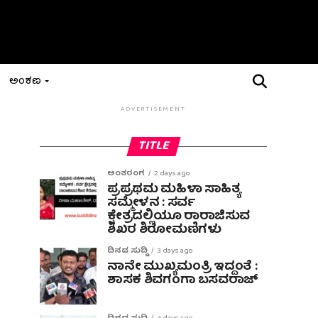
ಅಂಕಣ
ADVERTISEMENT
TITLE
ಅಂತರಂಗ
2 days ago
ಪ್ರಪ್ರಥಮ ಮಹಿಳಾ ಸಾಹಿತ್ಯ
ಸಮ್ಮೇಳನ : ಸರ್ವ
ಕ್ಷೇತ್ರದಲ್ಲಿಯೂ ರಾರಾಜಿಸುವ
ಶಿಖರ ಶಿರೋಮಣಿಗಳು
ದಿನದ ಸುದ್ದಿ
3 days ago
ನಾನೇ ಮುಖ್ಯಮಂತ್ರಿ ಇದ್ದಂತೆ :
ಶಾಸಕ ಶಿವಗಂಗಾ ಬಸವರಾಜ್