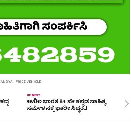
MANDYA
RICE VEHICLE
UP NEXT
ಕದ್ದ
ಅಖಿಲ ಭಾರತ 84 ನೇ ಕನ್ನಡ ಸಾಹಿತ್ಯ
ಸಮೇಳನಕ್ಕೆ ಭಾರೀ‌ ಸಿದ್ಧತೆ..!