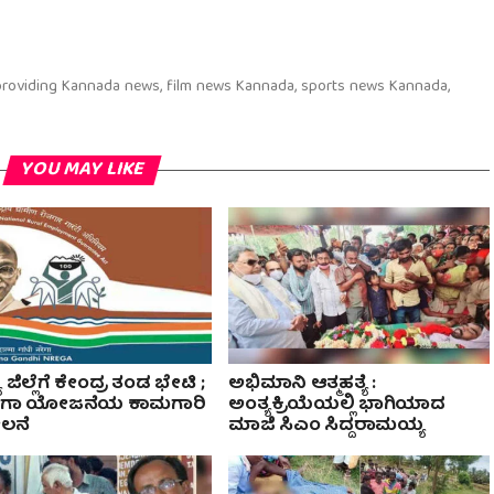
 providing Kannada news, film news Kannada, sports news Kannada,
YOU MAY LIKE
ಜಿಲ್ಲೆಗೆ ಕೇಂದ್ರ ತಂಡ ಭೇಟಿ ;
ಅಭಿಮಾನಿ ಆತ್ಮಹತ್ಯೆ :
ೇಗಾ ಯೋಜನೆಯ ಕಾಮಗಾರಿ
ಅಂತ್ಯಕ್ರಿಯೆಯಲ್ಲಿ ಭಾಗಿಯಾದ
ೀಲನೆ
ಮಾಜಿ ಸಿಎಂ ಸಿದ್ದರಾಮಯ್ಯ