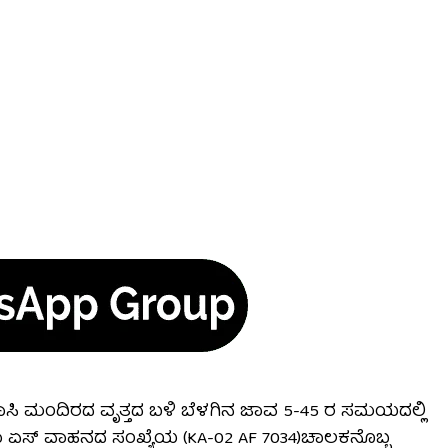
ವಾಸಿ ಮಂದಿರದ ವೃತ್ತದ ಬಳಿ ಬೆಳಗಿನ ಜಾವ 5-45 ರ ಸಮಯದಲ್ಲಿ
ಾಟಾ ಏಸ್ ವಾಹನದ ಸಂಖ್ಯೆಯ (KA-02 AF 7034)ಚಾಲಕನೊಬ್ಬ