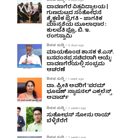
ದಿನದ ಸುದ್ದಿ
4 days ago
ದಾವಣಗೆರೆ ವಿಶ್ವವಿದ್ಯಾಲಯ |
ಗುಣಮಟ್ಟದ ಸಂಶೋಧನೆ
ಶೈಕ್ಷಣಿಕ ಪ್ರಗತಿ – ಜಾಗತಿಕ
ಮಾನ್ಯತೆಯ ಮೂಲಾಧಾರ :
ಕುಲಪತಿ ಪ್ರೊ. ಬಿ. ಇ.
ರಂಗಸ್ವಾಮಿ
ದಿನದ ಸುದ್ದಿ
6 days ago
ಮಾಯಕೊಂಡ ಶಾಸಕ ಕೆ.ಎಸ್.
ಬಸವಂತಪ್ಪ ಸಚಿವರಾಗಿ ಆಯ್ಕೆ:
ದಾವಣಗೆರೆಯಲ್ಲಿ ಸಂಭ್ರಮ
ಆಚರಣೆ
ದಿನದ ಸುದ್ದಿ
1 week ago
ಡಾ. ಪ್ರೀತಿ ಅವರಿಗೆ ‘ಪರಮ್
ಭೂಷಣ್ ನ್ಯಾಷನಲ್ ಎಕ್ಸಲೆನ್ಸ್
ಅವಾರ್ಡ್
ದಿನದ ಸುದ್ದಿ
2 weeks ago
ಸುಶೋಭನ್ ಸೋನು ರಾಯ್
ಬೆಳ್ಳಿತೆರೆಗೆ
ದಿನದ ಸುದ್ದಿ
2 weeks ago