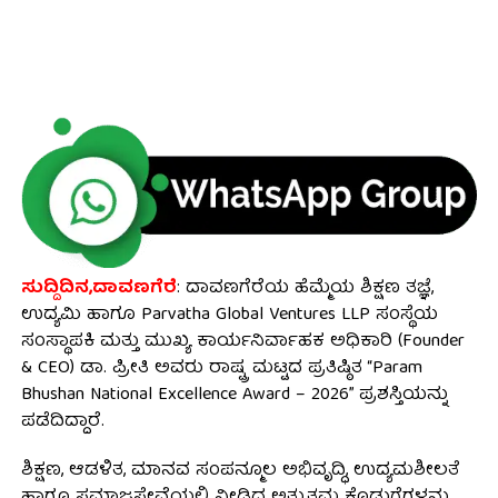
ಸುದ್ದಿದಿನ,ದಾವಣಗೆರೆ
: ದಾವಣಗೆರೆಯ ಹೆಮ್ಮೆಯ ಶಿಕ್ಷಣ ತಜ್ಞೆ,
ಉದ್ಯಮಿ ಹಾಗೂ Parvatha Global Ventures LLP ಸಂಸ್ಥೆಯ
ಸಂಸ್ಥಾಪಕಿ ಮತ್ತು ಮುಖ್ಯ ಕಾರ್ಯನಿರ್ವಾಹಕ ಅಧಿಕಾರಿ (Founder
& CEO) ಡಾ. ಪ್ರೀತಿ ಅವರು ರಾಷ್ಟ್ರ ಮಟ್ಟದ ಪ್ರತಿಷ್ಠಿತ “Param
Bhushan National Excellence Award – 2026” ಪ್ರಶಸ್ತಿಯನ್ನು
ಪಡೆದಿದ್ದಾರೆ.
ಶಿಕ್ಷಣ, ಆಡಳಿತ, ಮಾನವ ಸಂಪನ್ಮೂಲ ಅಭಿವೃದ್ಧಿ, ಉದ್ಯಮಶೀಲತೆ