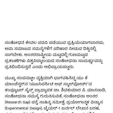
ಸಂಶೋಧನೆ ಕೇವಲ ಪದವಿ ಪಡೆಯುವ ಪ್ರಕ್ರಿಯೆಯಾಗಬಾರದು,
ಅದು ಸಮಾಜದ ಸಮಸ್ಯೆಗಳಿಗೆ ಪರಿಹಾರ ನೀಡುವ ದಿಕ್ಕಿನಲ್ಲಿ
ಸಾಗಬೇಕು. ಅಂತರರಾಷ್ಟ್ರೀಯ ಮಟ್ಟದಲ್ಲಿ ಗುಣಮಟ್ಟದ
ಪ್ರಕಟಣೆಗಳು ವಿಶ್ವವಿದ್ಯಾಲಯದ ಸಂಶೋಧನಾ ಸಾಮರ್ಥ್ಯವನ್ನು
ಪ್ರತಿಬಿಂಬಿಸುತ್ತವೆ ಎಂದು ಅಭಿಪ್ರಾಯಪಟ್ಟರು.
ಮುಖ್ಯ ಸಂಪನ್ಮೂಲ ವ್ಯಕ್ತಿಯಾಗಿ ಭಾಗವಹಿಸಿದ್ದ ಯು ಕೆ
ಮಾಂಚೆಸ್ಟರ್‌ನ ‘ಯೂನಿವರ್ಸಿಟಿ ಆಫ್ ಸ್ಯಾಲ್‌ಫೋರ್ಡ್’ನ
ಕಂಪ್ಯೂಟರ್ ಸೈನ್ಸ್ ಪ್ರಾಧ್ಯಾಪಕ ಡಾ. ಶಿವಕುಮಾರ ಪಿ. ಮಾತನಾಡಿ,
ಸಂಶೋಧನಾ ಸಮಸ್ಯೆ ಗುರುತಿಸುವಿಕೆ, ಸಂಶೋಧನಾ ಅಂತರ
(Research Gap) ಪತ್ತೆ, ಸಾಹಿತ್ಯ ಸಮೀಕ್ಷೆ, ಪ್ರಯೋಗಾತ್ಮಕ ವಿನ್ಯಾಸ
(Experimental Design), ಟೈಯರ್-1 ಜರ್ನಲ್ ಲೇಖನ ಬರಹ,