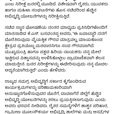
ಎಂಬ ನಿರೀಕ್ಷೆ ಜನರಲ್ಲಿ ಮೂಡಿದೆ. ವಿಶೇಷವಾಗಿ ರೈತರು, ಯುವಕರು
ಹಾಗೂ ಮಹಿಳಾ ಸಂಘಟನೆಗಳು ಹೊಸ ಸಚಿವರಿಂದ ಹೆಚ್ಚಿನ
ಅಭಿವೃದ್ಧಿ ಯೋಜನೆಗಳನ್ನು ನಿರೀಕ್ಷಿಸುತ್ತಿವೆ.
ಸಚಿವ ಸ್ಥಾನ ಘೋಷಣೆಯ ನಂತರ ಮಾಧ್ಯಮ ಪ್ರತಿನಿಧಿಗಳೊಂದಿಗೆ
ಮಾತನಾಡಿದ ಕೆ.ಎಸ್. ಬಸವಂತಪ್ಪ ಅವರು, “ಈ ಜವಾಬ್ದಾರಿ ನನಗೆ
ದೊರೆತಿರುವುದು ವೈಯಕ್ತಿಕ ಗೌರವ ಮಾತ್ರವಲ್ಲ, ಮಾಯಕೊಂಡ
ಕ್ಷೇತ್ರದ ಪ್ರತಿಯೊಬ್ಬ ಮತದಾರನಿಗೂ ಸಂದ ಗೌರವವಾಗಿದೆ.
ಮುಖ್ಯಮಂತ್ರಿ ಹಾಗೂ ಪಕ್ಷದ ಹಿರಿಯ ನಾಯಕರು ನನ್ನ ಮೇಲೆ
ಇಟ್ಟಿರುವ ವಿಶ್ವಾಸವನ್ನು ಉಳಿಸಿಕೊಳ್ಳಲು ಪ್ರಾಮಾಣಿಕವಾಗಿ ಕೆಲಸ
ಮಾಡುತ್ತೇನೆ. ಜನರ ನಿರೀಕ್ಷೆಗಳನ್ನು ಈಡೇರಿಸುವುದು ನನ್ನ ಮೊದಲ
ಆದ್ಯತೆಯಾಗಿರುತ್ತದೆ” ಎಂದು ಹೇಳಿದರು.
ರಾಜ್ಯದ ಸಮಗ್ರ ಅಭಿವೃದ್ಧಿಗೆ ಸರ್ಕಾರ ಕೈಗೊಂಡಿರುವ
ಕಾರ್ಯಕ್ರಮಗಳನ್ನು ಪರಿಣಾಮಕಾರಿಯಾಗಿ
ಅನುಷ್ಠಾನಗೊಳಿಸುವುದರ ಜೊತೆಗೆ, ದಾವಣಗೆರೆ ಜಿಲ್ಲೆಗೆ ಹೆಚ್ಚಿನ
ಅಭಿವೃದ್ಧಿ ಯೋಜನೆಗಳನ್ನು ತರಲು ಪ್ರಯತ್ನಿಸಲಾಗುವುದು ಎಂದು
ಅವರು ಭರವಸೆ ನೀಡಿದರು. ರೈತರ ಸಮಸ್ಯೆಗಳಿಗೆ ಶಾಶ್ವತ ಪರಿಹಾರ,
ಗ್ರಾಮೀಣ ಮೂಲಸೌಕರ್ಯ ಅಭಿವೃದ್ಧಿ, ಶಾಲೆಗಳು ಮತ್ತು ಆಸ್ಪತ್ರೆಗಳ