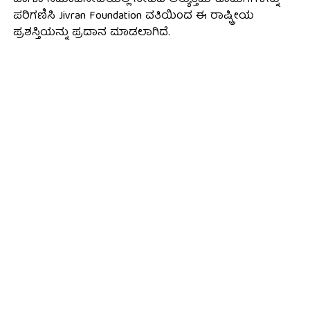
ಹಾಗೂ ಸಮಾಜಸೇವೆಯಲ್ಲಿ ನೀಡಿದ ಅತ್ಯುತ್ತಮ ಕೊಡುಗೆಗಳನ್ನು
ಪರಿಗಣಿಸಿ Jivran Foundation ವತಿಯಿಂದ ಈ ರಾಷ್ಟ್ರೀಯ
ಪ್ರಶಸ್ತಿಯನ್ನು ಪ್ರದಾನ ಮಾಡಲಾಗಿದೆ.