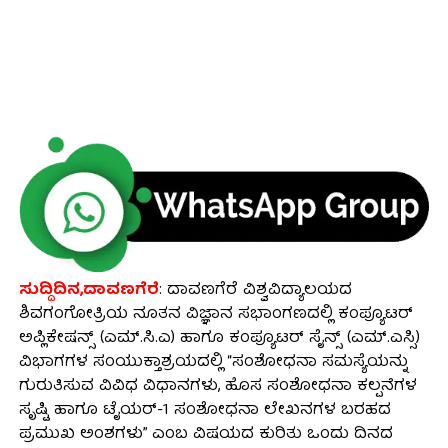
ಸುದ್ದಿದಿನ,ದಾವಣಗೆರೆ
: ದಾವಣಗೆರೆ ವಿಶ್ವವಿದ್ಯಾಲಯದ
ಶಿವಗಂಗೋತ್ರಿಯ ನೂತನ ವಿಜ್ಞಾನ ಸಭಾಂಗಣದಲ್ಲಿ ಕಂಪ್ಯೂಟರ್
ಅಪ್ಲಿಕೇಷನ್ಸ್ (ಎಮ್.ಸಿ.ಎ) ಹಾಗೂ ಕಂಪ್ಯೂಟರ್ ಸೈನ್ಸ್ (ಎಮ್.ಎಸ್ಸಿ)
ವಿಭಾಗಗಳ ಸಂಯುಕ್ತಾಶ್ರಯದಲ್ಲಿ “ಸಂಶೋಧನಾ ಸಮಸ್ಯೆಯನ್ನು
ಗುರುತಿಸುವ ವಿವಿಧ ವಿಧಾನಗಳು, ಹೊಸ ಸಂಶೋಧನಾ ಕಲ್ಪನೆಗಳ
ಸೃಷ್ಟಿ ಹಾಗೂ ಟೈಯರ್-1 ಸಂಶೋಧನಾ ಲೇಖನಗಳ ಬರಹದ
ಪ್ರಮುಖ ಅಂಶಗಳು” ಎಂಬ ವಿಷಯದ ಕುರಿತು ಒಂದು ದಿನದ