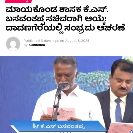
ಮಾಯಕೊಂಡ ಶಾಸಕ ಕೆ.ಎಸ್.
ಬಸವಂತಪ್ಪ ಸಚಿವರಾಗಿ ಆಯ್ಕೆ:
ದಾವಣಗೆರೆಯಲ್ಲಿ ಸಂಭ್ರಮ ಆಚರಣೆ
Published
3 days ago
on
August 3, 2026
By
SuddiDina