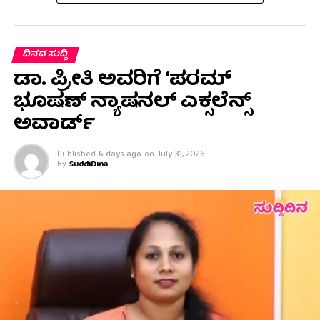
ದಿನದ ಸುದ್ದಿ
ಡಾ. ಪ್ರೀತಿ ಅವರಿಗೆ ‘ಪರಮ್
ಭೂಷಣ್ ನ್ಯಾಷನಲ್ ಎಕ್ಸಲೆನ್ಸ್
ಅವಾರ್ಡ್
Published
6 days ago
on
July 31, 2026
By
SuddiDina