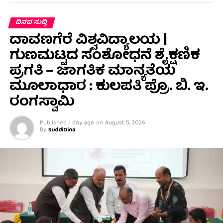
ದಿನದ ಸುದ್ದಿ
ದಾವಣಗೆರೆ ವಿಶ್ವವಿದ್ಯಾಲಯ |
ಗುಣಮಟ್ಟದ ಸಂಶೋಧನೆ ಶೈಕ್ಷಣಿಕ
ಪ್ರಗತಿ – ಜಾಗತಿಕ ಮಾನ್ಯತೆಯ
ಮೂಲಾಧಾರ : ಕುಲಪತಿ ಪ್ರೊ. ಬಿ. ಇ.
ರಂಗಸ್ವಾಮಿ
Published
1 day ago
on
August 5, 2026
By
SuddiDina