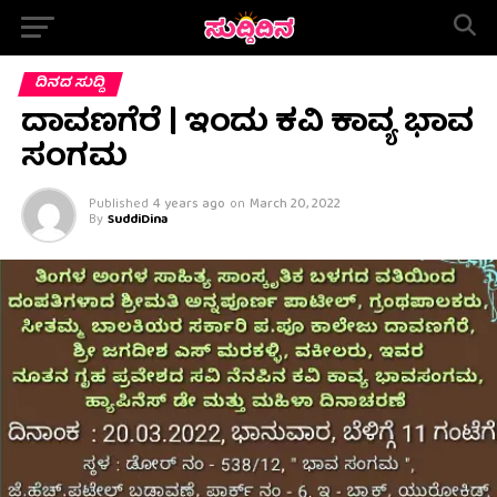
ದಿನದ ಸುದ್ದಿ
ದಾವಣಗೆರೆ | ಇಂದು ಕವಿ ಕಾವ್ಯ ಭಾವ
ಸಂಗಮ
Published
4 years ago
on
March 20, 2022
By
SuddiDina