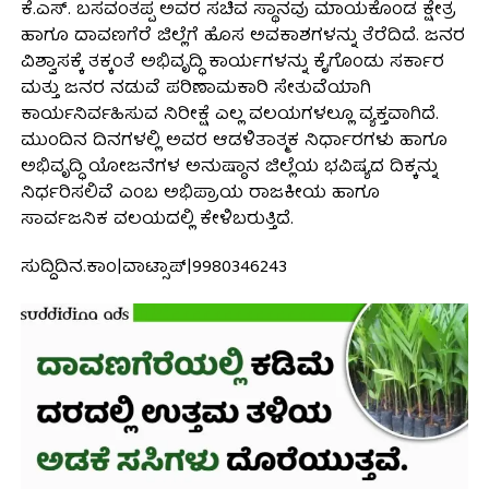
ಕೆ.ಎಸ್. ಬಸವಂತಪ್ಪ ಅವರ ಸಚಿವ ಸ್ಥಾನವು ಮಾಯಕೊಂಡ ಕ್ಷೇತ್ರ
ಹಾಗೂ ದಾವಣಗೆರೆ ಜಿಲ್ಲೆಗೆ ಹೊಸ ಅವಕಾಶಗಳನ್ನು ತೆರೆದಿದೆ. ಜನರ
ವಿಶ್ವಾಸಕ್ಕೆ ತಕ್ಕಂತೆ ಅಭಿವೃದ್ಧಿ ಕಾರ್ಯಗಳನ್ನು ಕೈಗೊಂಡು ಸರ್ಕಾರ
ಮತ್ತು ಜನರ ನಡುವೆ ಪರಿಣಾಮಕಾರಿ ಸೇತುವೆಯಾಗಿ
ಕಾರ್ಯನಿರ್ವಹಿಸುವ ನಿರೀಕ್ಷೆ ಎಲ್ಲ ವಲಯಗಳಲ್ಲೂ ವ್ಯಕ್ತವಾಗಿದೆ.
ಮುಂದಿನ ದಿನಗಳಲ್ಲಿ ಅವರ ಆಡಳಿತಾತ್ಮಕ ನಿರ್ಧಾರಗಳು ಹಾಗೂ
ಅಭಿವೃದ್ಧಿ ಯೋಜನೆಗಳ ಅನುಷ್ಠಾನ ಜಿಲ್ಲೆಯ ಭವಿಷ್ಯದ ದಿಕ್ಕನ್ನು
ನಿರ್ಧರಿಸಲಿವೆ ಎಂಬ ಅಭಿಪ್ರಾಯ ರಾಜಕೀಯ ಹಾಗೂ
ಸಾರ್ವಜನಿಕ ವಲಯದಲ್ಲಿ ಕೇಳಿಬರುತ್ತಿದೆ.
ಸುದ್ದಿದಿನ.ಕಾಂ|ವಾಟ್ಸಾಪ್|9980346243