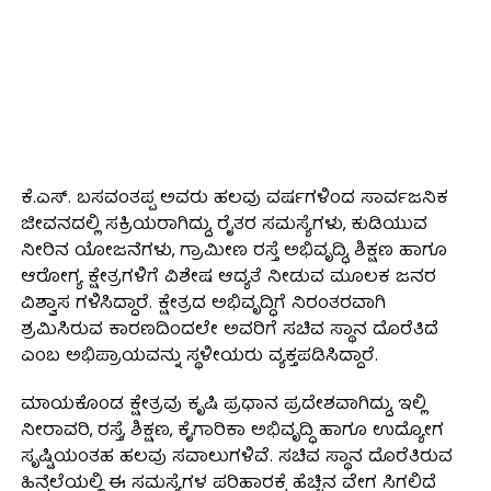
ಕೆ.ಎಸ್. ಬಸವಂತಪ್ಪ ಅವರು ಹಲವು ವರ್ಷಗಳಿಂದ ಸಾರ್ವಜನಿಕ
ಜೀವನದಲ್ಲಿ ಸಕ್ರಿಯರಾಗಿದ್ದು, ರೈತರ ಸಮಸ್ಯೆಗಳು, ಕುಡಿಯುವ
ನೀರಿನ ಯೋಜನೆಗಳು, ಗ್ರಾಮೀಣ ರಸ್ತೆ ಅಭಿವೃದ್ಧಿ, ಶಿಕ್ಷಣ ಹಾಗೂ
ಆರೋಗ್ಯ ಕ್ಷೇತ್ರಗಳಿಗೆ ವಿಶೇಷ ಆದ್ಯತೆ ನೀಡುವ ಮೂಲಕ ಜನರ
ವಿಶ್ವಾಸ ಗಳಿಸಿದ್ದಾರೆ. ಕ್ಷೇತ್ರದ ಅಭಿವೃದ್ಧಿಗೆ ನಿರಂತರವಾಗಿ
ಶ್ರಮಿಸಿರುವ ಕಾರಣದಿಂದಲೇ ಅವರಿಗೆ ಸಚಿವ ಸ್ಥಾನ ದೊರೆತಿದೆ
ಎಂಬ ಅಭಿಪ್ರಾಯವನ್ನು ಸ್ಥಳೀಯರು ವ್ಯಕ್ತಪಡಿಸಿದ್ದಾರೆ.
ಮಾಯಕೊಂಡ ಕ್ಷೇತ್ರವು ಕೃಷಿ ಪ್ರಧಾನ ಪ್ರದೇಶವಾಗಿದ್ದು, ಇಲ್ಲಿ
ನೀರಾವರಿ, ರಸ್ತೆ, ಶಿಕ್ಷಣ, ಕೈಗಾರಿಕಾ ಅಭಿವೃದ್ಧಿ ಹಾಗೂ ಉದ್ಯೋಗ
ಸೃಷ್ಟಿಯಂತಹ ಹಲವು ಸವಾಲುಗಳಿವೆ. ಸಚಿವ ಸ್ಥಾನ ದೊರೆತಿರುವ
ಹಿನ್ನೆಲೆಯಲ್ಲಿ ಈ ಸಮಸ್ಯೆಗಳ ಪರಿಹಾರಕ್ಕೆ ಹೆಚ್ಚಿನ ವೇಗ ಸಿಗಲಿದೆ