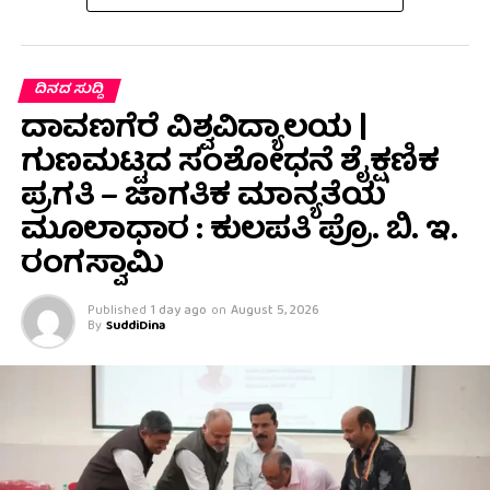
ದಿನದ ಸುದ್ದಿ
ದಾವಣಗೆರೆ ವಿಶ್ವವಿದ್ಯಾಲಯ |
ಗುಣಮಟ್ಟದ ಸಂಶೋಧನೆ ಶೈಕ್ಷಣಿಕ
ಪ್ರಗತಿ – ಜಾಗತಿಕ ಮಾನ್ಯತೆಯ
ಮೂಲಾಧಾರ : ಕುಲಪತಿ ಪ್ರೊ. ಬಿ. ಇ.
ರಂಗಸ್ವಾಮಿ
Published
1 day ago
on
August 5, 2026
By
SuddiDina