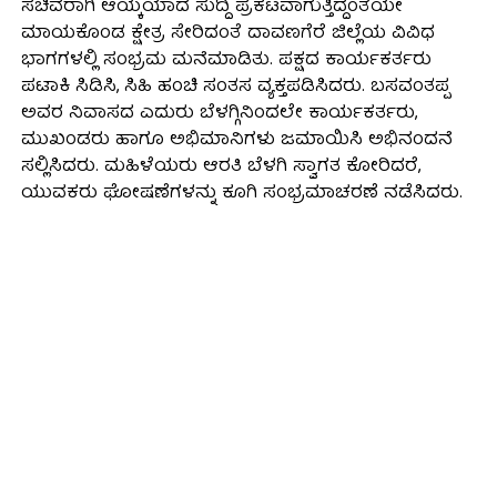
ಸಚಿವರಾಗಿ ಆಯ್ಕೆಯಾದ ಸುದ್ದಿ ಪ್ರಕಟವಾಗುತ್ತಿದ್ದಂತೆಯೇ
ಮಾಯಕೊಂಡ ಕ್ಷೇತ್ರ ಸೇರಿದಂತೆ ದಾವಣಗೆರೆ ಜಿಲ್ಲೆಯ ವಿವಿಧ
ಭಾಗಗಳಲ್ಲಿ ಸಂಭ್ರಮ ಮನೆಮಾಡಿತು. ಪಕ್ಷದ ಕಾರ್ಯಕರ್ತರು
ಪಟಾಕಿ ಸಿಡಿಸಿ, ಸಿಹಿ ಹಂಚಿ ಸಂತಸ ವ್ಯಕ್ತಪಡಿಸಿದರು. ಬಸವಂತಪ್ಪ
ಅವರ ನಿವಾಸದ ಎದುರು ಬೆಳಗ್ಗಿನಿಂದಲೇ ಕಾರ್ಯಕರ್ತರು,
ಮುಖಂಡರು ಹಾಗೂ ಅಭಿಮಾನಿಗಳು ಜಮಾಯಿಸಿ ಅಭಿನಂದನೆ
ಸಲ್ಲಿಸಿದರು. ಮಹಿಳೆಯರು ಆರತಿ ಬೆಳಗಿ ಸ್ವಾಗತ ಕೋರಿದರೆ,
ಯುವಕರು ಘೋಷಣೆಗಳನ್ನು ಕೂಗಿ ಸಂಭ್ರಮಾಚರಣೆ ನಡೆಸಿದರು.