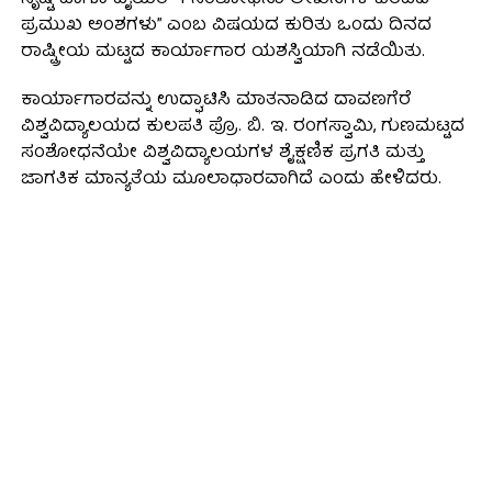
ಸೃಷ್ಟಿ ಹಾಗೂ ಟೈಯರ್-1 ಸಂಶೋಧನಾ ಲೇಖನಗಳ ಬರಹದ
ಪ್ರಮುಖ ಅಂಶಗಳು” ಎಂಬ ವಿಷಯದ ಕುರಿತು ಒಂದು ದಿನದ
ರಾಷ್ಟ್ರೀಯ ಮಟ್ಟದ ಕಾರ್ಯಾಗಾರ ಯಶಸ್ವಿಯಾಗಿ ನಡೆಯಿತು.
ಕಾರ್ಯಾಗಾರವನ್ನು ಉದ್ಘಾಟಿಸಿ ಮಾತನಾಡಿದ ದಾವಣಗೆರೆ
ವಿಶ್ವವಿದ್ಯಾಲಯದ ಕುಲಪತಿ ಪ್ರೊ. ಬಿ. ಇ. ರಂಗಸ್ವಾಮಿ, ಗುಣಮಟ್ಟದ
ಸಂಶೋಧನೆಯೇ ವಿಶ್ವವಿದ್ಯಾಲಯಗಳ ಶೈಕ್ಷಣಿಕ ಪ್ರಗತಿ ಮತ್ತು
ಜಾಗತಿಕ ಮಾನ್ಯತೆಯ ಮೂಲಾಧಾರವಾಗಿದೆ ಎಂದು ಹೇಳಿದರು.