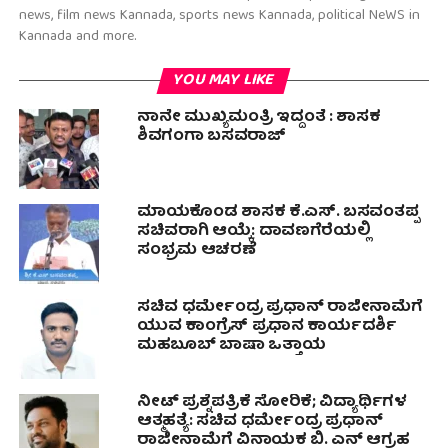
news, film news Kannada, sports news Kannada, political NeWS in
Kannada and more.
YOU MAY LIKE
ನಾನೇ ಮುಖ್ಯಮಂತ್ರಿ ಇದ್ದಂತೆ : ಶಾಸಕ
ಶಿವಗಂಗಾ ಬಸವರಾಜ್
ಮಾಯಕೊಂಡ ಶಾಸಕ ಕೆ.ಎಸ್. ಬಸವಂತಪ್ಪ
ಸಚಿವರಾಗಿ ಆಯ್ಕೆ: ದಾವಣಗೆರೆಯಲ್ಲಿ
ಸಂಭ್ರಮ ಆಚರಣೆ
ಸಚಿವ ಧರ್ಮೇಂದ್ರ ಪ್ರಧಾನ್ ರಾಜೀನಾಮೆಗೆ
ಯುವ ಕಾಂಗ್ರೆಸ್ ಪ್ರಧಾನ ಕಾರ್ಯದರ್ಶಿ
ಮಹಬೂಬ್ ಬಾಷಾ ಒತ್ತಾಯ
ನೀಟ್ ಪ್ರಶ್ನೆಪತ್ರಿಕೆ ಸೋರಿಕೆ; ವಿದ್ಯಾರ್ಥಿಗಳ
ಆತ್ಮಹತ್ಯೆ: ಸಚಿವ ಧರ್ಮೇಂದ್ರ ಪ್ರಧಾನ್‌
ರಾಜೀನಾಮೆಗೆ ವಿನಾಯಕ ಬಿ. ಎನ್ ಆಗ್ರಹ