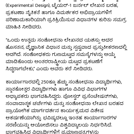
(Experimental Design), ಟೈಯರ್-1 ಜರ್ನಲ್ ಲೇಖನ ಬರಹ,
ಪ್ರಕಟಣಾ ನೈತಿಕತೆ ಹಾಗೂ ವಿಮರ್ಶಕರ ಅಭಿಪ್ರಾಯಗಳಿಗೆ
ಪರಿಣಾಮಕಾರಿಯಾಗಿ ಪ್ರತಿಕ್ರಿಯಿಸುವ ವಿಧಾನಗಳ ಕುರಿತು ಸಮಗ್ರ
ಮಾಹಿತಿ ನೀಡಿದರು.
“ಒಂದು ಉತ್ತಮ ಸಂಶೋಧನಾ ಲೇಖನದ ಯಶಸ್ಸು ಅದರ
ಹೊಸತನ, ವೈಜ್ಞಾನಿಕ ವಿಧಾನ ಮತ್ತು ಸ್ಪಷ್ಟವಾದ ಪ್ರಸ್ತುತೀಕರಣದಲ್ಲಿ
ಅಡಗಿದೆ. ಸಂಶೋಧಕರು ಗುಣಮಟ್ಟದ ಸಮಸ್ಯೆಗಳನ್ನು ಆಯ್ಕೆ
ಮಾಡಿಕೊಂಡು ಅಂತರರಾಷ್ಟ್ರೀಯ ಮಟ್ಟದ ಪ್ರಕಟಣೆಗೆ
ಸಿದ್ಧರಾಗಬೇಕು,” ಎಂದು ಅವರು ಕರೆ ನೀಡಿದರು.
ಕಾರ್ಯಾಗಾರದಲ್ಲಿ 250ಕ್ಕೂ ಹೆಚ್ಚು ಸಂಶೋಧನಾ ವಿದ್ಯಾರ್ಥಿಗಳು,
ಸ್ನಾತಕೋತ್ತರ ವಿದ್ಯಾರ್ಥಿಗಳು ಹಾಗೂ ವಿವಿಧ ವಿಭಾಗಗಳ
ಅಧ್ಯಾಪಕರು ಭಾಗವಹಿಸಿದ್ದರು. ಪೋಸ್ಟರ್ ಪ್ರಸೆಂಟೇಷನ್‌ಗಳು,
ಸಂವಾದಾತ್ಮಕ ಚರ್ಚೆಗಳು ಮತ್ತು ಸಂಶೋಧನಾ ಲೇಖನ ಬರಹದ
ಪ್ರಾಯೋಗಿಕ ಮಾರ್ಗದರ್ಶನ ಕಾರ್ಯಕ್ರಮದ ವಿಶೇಷ
ಆಕರ್ಷಣೆಯಾಗಿತ್ತು. ಭವಿಷ್ಯದಲ್ಲೂ ಇಂತಹ ಕಾರ್ಯಾಗಾರಗಳ
ಸರಣಿಯನ್ನು ಆಯೋಜಿಸಲು ವಿಶ್ವವಿದ್ಯಾಲಯ ನಿರ್ಧರಿಸಿದೆ.
ಭಾಗವಹಿಸಿದ ವಿದ್ಯಾರ್ಥಿಗಳಿಗೆ ಪ್ರಮಾಣಪತ್ರಗಳನ್ನು