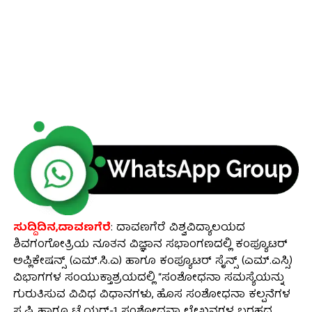
ಸುದ್ದಿದಿನ,ದಾವಣಗೆರೆ
: ದಾವಣಗೆರೆ ವಿಶ್ವವಿದ್ಯಾಲಯದ
ಶಿವಗಂಗೋತ್ರಿಯ ನೂತನ ವಿಜ್ಞಾನ ಸಭಾಂಗಣದಲ್ಲಿ ಕಂಪ್ಯೂಟರ್
ಅಪ್ಲಿಕೇಷನ್ಸ್ (ಎಮ್.ಸಿ.ಎ) ಹಾಗೂ ಕಂಪ್ಯೂಟರ್ ಸೈನ್ಸ್ (ಎಮ್.ಎಸ್ಸಿ)
ವಿಭಾಗಗಳ ಸಂಯುಕ್ತಾಶ್ರಯದಲ್ಲಿ “ಸಂಶೋಧನಾ ಸಮಸ್ಯೆಯನ್ನು
ಗುರುತಿಸುವ ವಿವಿಧ ವಿಧಾನಗಳು, ಹೊಸ ಸಂಶೋಧನಾ ಕಲ್ಪನೆಗಳ