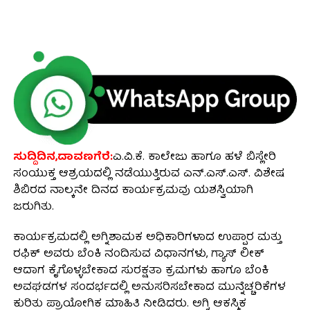
ಸುದ್ದಿದಿನ,ದಾವಣಗೆರೆ:
ಎ.ವಿ.ಕೆ. ಕಾಲೇಜು ಹಾಗೂ ಹಳೆ ಬಿಸ್ಲೇರಿ
ಸಂಯುಕ್ತ ಆಶ್ರಯದಲ್ಲಿ ನಡೆಯುತ್ತಿರುವ ಎನ್.ಎಸ್.ಎಸ್. ವಿಶೇಷ
ಶಿಬಿರದ ನಾಲ್ಕನೇ ದಿನದ ಕಾರ್ಯಕ್ರಮವು ಯಶಸ್ವಿಯಾಗಿ
ಜರುಗಿತು.
ಕಾರ್ಯಕ್ರಮದಲ್ಲಿ ಅಗ್ನಿಶಾಮಕ ಅಧಿಕಾರಿಗಳಾದ ಉಪ್ಪಾರ ಮತ್ತು
ರಫಿಕ್ ಅವರು ಬೆಂಕಿ ನಂದಿಸುವ ವಿಧಾನಗಳು, ಗ್ಯಾಸ್ ಲೀಕ್
ಆದಾಗ ಕೈಗೊಳ್ಳಬೇಕಾದ ಸುರಕ್ಷತಾ ಕ್ರಮಗಳು ಹಾಗೂ ಬೆಂಕಿ
ಅವಘಡಗಳ ಸಂದರ್ಭದಲ್ಲಿ ಅನುಸರಿಸಬೇಕಾದ ಮುನ್ನೆಚ್ಚರಿಕೆಗಳ
ಕುರಿತು ಪ್ರಾಯೋಗಿಕ ಮಾಹಿತಿ ನೀಡಿದರು. ಅಗ್ನಿ ಆಕಸ್ಮಿಕ