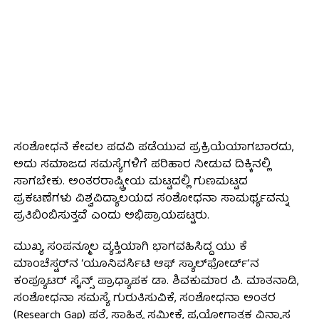
ಸಂಶೋಧನೆ ಕೇವಲ ಪದವಿ ಪಡೆಯುವ ಪ್ರಕ್ರಿಯೆಯಾಗಬಾರದು,
ಅದು ಸಮಾಜದ ಸಮಸ್ಯೆಗಳಿಗೆ ಪರಿಹಾರ ನೀಡುವ ದಿಕ್ಕಿನಲ್ಲಿ
ಸಾಗಬೇಕು. ಅಂತರರಾಷ್ಟ್ರೀಯ ಮಟ್ಟದಲ್ಲಿ ಗುಣಮಟ್ಟದ
ಪ್ರಕಟಣೆಗಳು ವಿಶ್ವವಿದ್ಯಾಲಯದ ಸಂಶೋಧನಾ ಸಾಮರ್ಥ್ಯವನ್ನು
ಪ್ರತಿಬಿಂಬಿಸುತ್ತವೆ ಎಂದು ಅಭಿಪ್ರಾಯಪಟ್ಟರು.
ಮುಖ್ಯ ಸಂಪನ್ಮೂಲ ವ್ಯಕ್ತಿಯಾಗಿ ಭಾಗವಹಿಸಿದ್ದ ಯು ಕೆ
ಮಾಂಚೆಸ್ಟರ್‌ನ ‘ಯೂನಿವರ್ಸಿಟಿ ಆಫ್ ಸ್ಯಾಲ್‌ಫೋರ್ಡ್’ನ
ಕಂಪ್ಯೂಟರ್ ಸೈನ್ಸ್ ಪ್ರಾಧ್ಯಾಪಕ ಡಾ. ಶಿವಕುಮಾರ ಪಿ. ಮಾತನಾಡಿ,
ಸಂಶೋಧನಾ ಸಮಸ್ಯೆ ಗುರುತಿಸುವಿಕೆ, ಸಂಶೋಧನಾ ಅಂತರ
(Research Gap) ಪತ್ತೆ, ಸಾಹಿತ್ಯ ಸಮೀಕ್ಷೆ, ಪ್ರಯೋಗಾತ್ಮಕ ವಿನ್ಯಾಸ