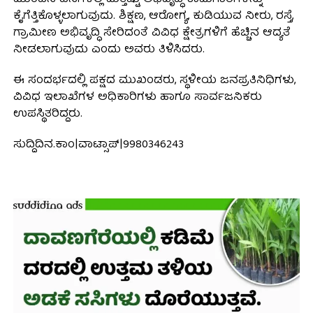
ಕೈಗೆತ್ತಿಕೊಳ್ಳಲಾಗುವುದು. ಶಿಕ್ಷಣ, ಆರೋಗ್ಯ, ಕುಡಿಯುವ ನೀರು, ರಸ್ತೆ,
ಗ್ರಾಮೀಣ ಅಭಿವೃದ್ಧಿ ಸೇರಿದಂತೆ ವಿವಿಧ ಕ್ಷೇತ್ರಗಳಿಗೆ ಹೆಚ್ಚಿನ ಆದ್ಯತೆ
ನೀಡಲಾಗುವುದು ಎಂದು ಅವರು ತಿಳಿಸಿದರು.
ಈ ಸಂದರ್ಭದಲ್ಲಿ ಪಕ್ಷದ ಮುಖಂಡರು, ಸ್ಥಳೀಯ ಜನಪ್ರತಿನಿಧಿಗಳು,
ವಿವಿಧ ಇಲಾಖೆಗಳ ಅಧಿಕಾರಿಗಳು ಹಾಗೂ ಸಾರ್ವಜನಿಕರು
ಉಪಸ್ಥಿತರಿದ್ದರು.
ಸುದ್ದಿದಿನ.ಕಾಂ|ವಾಟ್ಸಾಪ್|9980346243