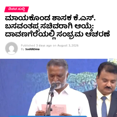
ದಿನದ ಸುದ್ದಿ
ಮಾಯಕೊಂಡ ಶಾಸಕ ಕೆ.ಎಸ್.
ಬಸವಂತಪ್ಪ ಸಚಿವರಾಗಿ ಆಯ್ಕೆ:
ದಾವಣಗೆರೆಯಲ್ಲಿ ಸಂಭ್ರಮ ಆಚರಣೆ
Published
3 days ago
on
August 3, 2026
By
SuddiDina