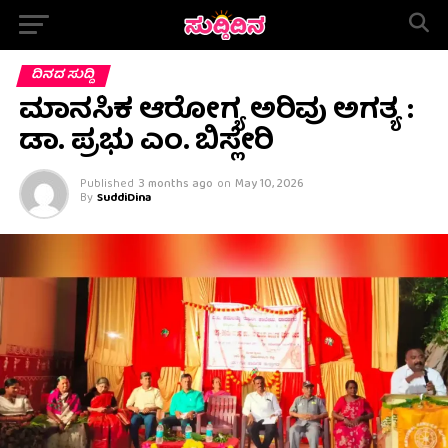
ದಿನದ ಸುದ್ದಿ
ಮಾನಸಿಕ ಆರೋಗ್ಯ ಅರಿವು ಅಗತ್ಯ :
ಡಾ. ಪ್ರಭು ಎಂ. ಬಿಸ್ಲೇರಿ
Published
3 months ago
on
May 10, 2026
By
SuddiDina