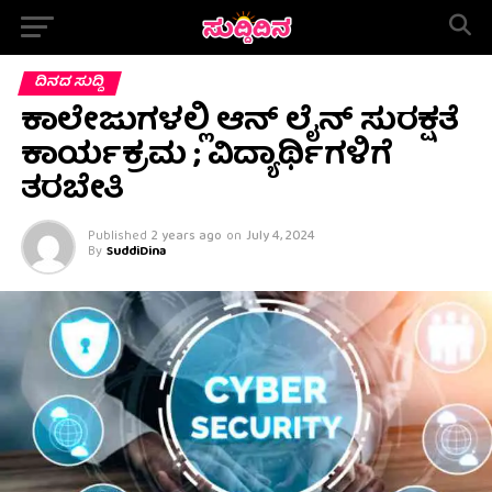
ದಿನದ ಸುದ್ದಿ
ಕಾಲೇಜುಗಳಲ್ಲಿ ಆನ್ ಲೈನ್ ಸುರಕ್ಷತೆ
ಕಾರ್ಯಕ್ರಮ ; ವಿದ್ಯಾರ್ಥಿಗಳಿಗೆ
ತರಬೇತಿ
Published
2 years ago
on
July 4, 2024
By
SuddiDina