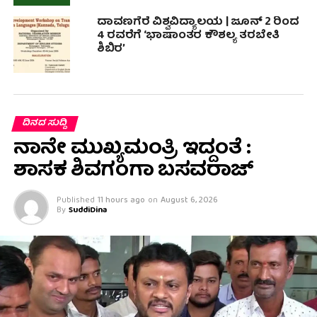
ದಾವಣಗೆರೆ ವಿಶ್ವವಿದ್ಯಾಲಯ | ಜೂನ್ 2 ರಿಂದ
4 ರವರೆಗೆ ‘ಭಾಷಾಂತರ ಕೌಶಲ್ಯ ತರಬೇತಿ
ಶಿಬಿರ’
ದಿನದ ಸುದ್ದಿ
ನಾನೇ ಮುಖ್ಯಮಂತ್ರಿ ಇದ್ದಂತೆ :
ಶಾಸಕ ಶಿವಗಂಗಾ ಬಸವರಾಜ್
Published
11 hours ago
on
August 6, 2026
By
SuddiDina