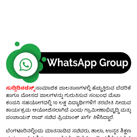
ಸುದ್ದಿದಿನಡೆಸ್ಕ್
:ಸಾಮಾಜಿಕ ಜಾಲತಾಣಗಳಲ್ಲಿ ಹೆಚ್ಚುತ್ತಿರುವ ಬೆದರಿಕೆ
ಹಾಗೂ ಮೋಸದ ಜಾಲಗಳನ್ನು ಗುರುತಿಸುವ ಸಂಬಂಧ ಮೆಟಾ
ಕಂಪನಿ ಸಹಯೋಗದಲ್ಲಿ 10 ಲಕ್ಷ ವಿದ್ಯಾರ್ಥಿಗಳಿಗೆ ತರಬೇತಿ ನೀಡುವ
ಕಾರ್ಯಕ್ರಮ ಆಯೋಜಿಸಲಾಗಿದೆ ಎಂದು ಗ್ರಾಮೀಣಾಭಿವೃದ್ಧಿ ಮತ್ತು
ಪಂಚಾಯತ್ ರಾಜ್ ಸಚಿವ ಪ್ರಿಯಾಂಕ್ ಖರ್ಗೆ ತಿಳಿಸಿದ್ದಾರೆ.
ಬೆಂಗಳೂರಿನಲ್ಲಿಂದು ಮಾತನಾಡಿದ ಸಚಿವರು, ಶಾಲಾ, ಉನ್ನತ ಶಿಕ್ಷಣ