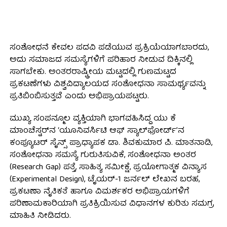
ಸಂಶೋಧನೆ ಕೇವಲ ಪದವಿ ಪಡೆಯುವ ಪ್ರಕ್ರಿಯೆಯಾಗಬಾರದು,
ಅದು ಸಮಾಜದ ಸಮಸ್ಯೆಗಳಿಗೆ ಪರಿಹಾರ ನೀಡುವ ದಿಕ್ಕಿನಲ್ಲಿ
ಸಾಗಬೇಕು. ಅಂತರರಾಷ್ಟ್ರೀಯ ಮಟ್ಟದಲ್ಲಿ ಗುಣಮಟ್ಟದ
ಪ್ರಕಟಣೆಗಳು ವಿಶ್ವವಿದ್ಯಾಲಯದ ಸಂಶೋಧನಾ ಸಾಮರ್ಥ್ಯವನ್ನು
ಪ್ರತಿಬಿಂಬಿಸುತ್ತವೆ ಎಂದು ಅಭಿಪ್ರಾಯಪಟ್ಟರು.
ಮುಖ್ಯ ಸಂಪನ್ಮೂಲ ವ್ಯಕ್ತಿಯಾಗಿ ಭಾಗವಹಿಸಿದ್ದ ಯು ಕೆ
ಮಾಂಚೆಸ್ಟರ್‌ನ ‘ಯೂನಿವರ್ಸಿಟಿ ಆಫ್ ಸ್ಯಾಲ್‌ಫೋರ್ಡ್’ನ
ಕಂಪ್ಯೂಟರ್ ಸೈನ್ಸ್ ಪ್ರಾಧ್ಯಾಪಕ ಡಾ. ಶಿವಕುಮಾರ ಪಿ. ಮಾತನಾಡಿ,
ಸಂಶೋಧನಾ ಸಮಸ್ಯೆ ಗುರುತಿಸುವಿಕೆ, ಸಂಶೋಧನಾ ಅಂತರ
(Research Gap) ಪತ್ತೆ, ಸಾಹಿತ್ಯ ಸಮೀಕ್ಷೆ, ಪ್ರಯೋಗಾತ್ಮಕ ವಿನ್ಯಾಸ
(Experimental Design), ಟೈಯರ್-1 ಜರ್ನಲ್ ಲೇಖನ ಬರಹ,
ಪ್ರಕಟಣಾ ನೈತಿಕತೆ ಹಾಗೂ ವಿಮರ್ಶಕರ ಅಭಿಪ್ರಾಯಗಳಿಗೆ
ಪರಿಣಾಮಕಾರಿಯಾಗಿ ಪ್ರತಿಕ್ರಿಯಿಸುವ ವಿಧಾನಗಳ ಕುರಿತು ಸಮಗ್ರ
ಮಾಹಿತಿ ನೀಡಿದರು.