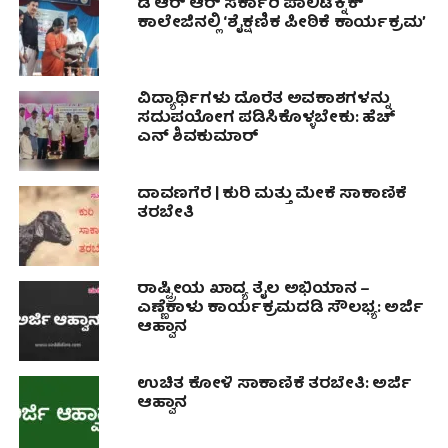
ಡಿ ಆರ್ ಆರ್ ಸರ್ಕಾರಿ ಪಾಲಿಟೆಕ್ನಿಕ್
ಕಾಲೇಜಿನಲ್ಲಿ ‘ಶೈಕ್ಷಣಿಕ ಪೀಠಿಕೆ ಕಾರ್ಯಕ್ರಮ’
ವಿದ್ಯಾರ್ಥಿಗಳು ದೊರೆತ ಅವಕಾಶಗಳನ್ನು
ಸದುಪಯೋಗ ಪಡಿಸಿಕೊಳ್ಳಬೇಕು: ಹೆಚ್
ಎನ್ ಶಿವಕುಮಾರ್
ದಾವಣಗೆರೆ | ಕುರಿ ಮತ್ತು ಮೇಕೆ ಸಾಕಾಣಿಕೆ
ತರಬೇತಿ
ರಾಷ್ಟ್ರೀಯ ಖಾದ್ಯ ತೈಲ ಅಭಿಯಾನ –
ಎಣ್ಣೆಕಾಳು ಕಾರ್ಯಕ್ರಮದಡಿ ಸೌಲಭ್ಯ: ಅರ್ಜಿ
ಆಹ್ವಾನ
ಉಚಿತ ಕೋಳಿ ಸಾಕಾಣಿಕೆ ತರಬೇತಿ: ಅರ್ಜಿ
ಆಹ್ವಾನ