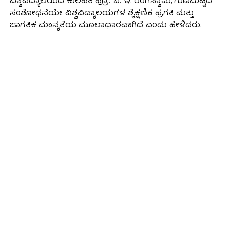
ವಿಶ್ವವಿದ್ಯಾಲಯದ ಕುಲಪತಿ ಪ್ರೊ. ಬಿ. ಇ. ರಂಗಸ್ವಾಮಿ, ಗುಣಮಟ್ಟದ
ಸಂಶೋಧನೆಯೇ ವಿಶ್ವವಿದ್ಯಾಲಯಗಳ ಶೈಕ್ಷಣಿಕ ಪ್ರಗತಿ ಮತ್ತು
ಜಾಗತಿಕ ಮಾನ್ಯತೆಯ ಮೂಲಾಧಾರವಾಗಿದೆ ಎಂದು ಹೇಳಿದರು.