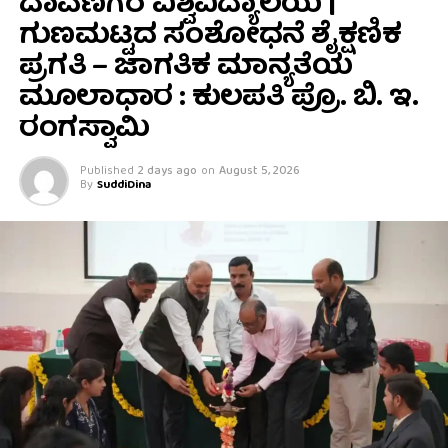
ದಾವಣಗೆರೆ ವಿಶ್ವವಿದ್ಯಾಲಯ |
ಗುಣಮಟ್ಟದ ಸಂಶೋಧನೆ ಶೈಕ್ಷಣಿಕ
ಪ್ರಗತಿ – ಜಾಗತಿಕ ಮಾನ್ಯತೆಯ
ಮೂಲಾಧಾರ : ಕುಲಪತಿ ಪ್ರೊ. ಬಿ. ಇ.
ರಂಗಸ್ವಾಮಿ
Published
2 days ago
on
August 5, 2026
By
SuddiDina