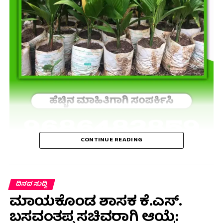
CONTINUE READING
ದಿನದ ಸುದ್ದಿ
ಮಾಯಕೊಂಡ ಶಾಸಕ ಕೆ.ಎಸ್.
ಬಸವಂತಪ್ಪ ಸಚಿವರಾಗಿ ಆಯ್ಕೆ: