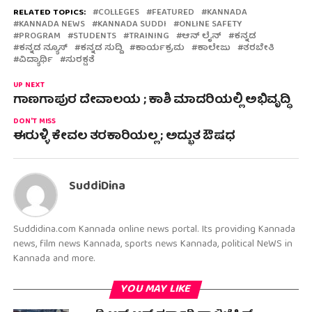
RELATED TOPICS:
COLLEGES
FEATURED
KANNADA
KANNADA NEWS
KANNADA SUDDI
ONLINE SAFETY
PROGRAM
STUDENTS
TRAINING
ಆನ್ ಲೈನ್
ಕನ್ನಡ
ಕನ್ನಡ ನ್ಯೂಸ್
ಕನ್ನಡ ಸುದ್ದಿ
ಕಾರ್ಯಕ್ರಮ
ಕಾಲೇಜು
ತರಬೇತಿ
ವಿದ್ಯಾರ್ಥಿ
ಸುರಕ್ಷತೆ
UP NEXT
ಗಾಣಗಾಪುರ ದೇವಾಲಯ ; ಕಾಶಿ ಮಾದರಿಯಲ್ಲಿ ಅಭಿವೃದ್ಧಿ
DON'T MISS
ಈರುಳ್ಳಿ ಕೇವಲ ತರಕಾರಿಯಲ್ಲ ; ಅದ್ಭುತ ಔಷಧ
SuddiDina
Suddidina.com Kannada online news portal. Its providing Kannada
news, film news Kannada, sports news Kannada, political NeWS in
Kannada and more.
YOU MAY LIKE