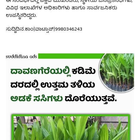
ಈ ಸಂದರ್ಭದಲ್ಲಿ ಪಕ್ಷದ ಮುಖಂಡರು, ಸ್ಥಳೀಯ ಜನಪ್ರತಿನಿಧಿಗಳು,
ವಿವಿಧ ಇಲಾಖೆಗಳ ಅಧಿಕಾರಿಗಳು ಹಾಗೂ ಸಾರ್ವಜನಿಕರು
ಉಪಸ್ಥಿತರಿದ್ದರು.
ಸುದ್ದಿದಿನ.ಕಾಂ|ವಾಟ್ಸಾಪ್|9980346243