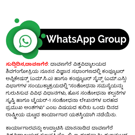
ಸುದ್ದಿದಿನ,ದಾವಣಗೆರೆ
: ದಾವಣಗೆರೆ ವಿಶ್ವವಿದ್ಯಾಲಯದ
ಶಿವಗಂಗೋತ್ರಿಯ ನೂತನ ವಿಜ್ಞಾನ ಸಭಾಂಗಣದಲ್ಲಿ ಕಂಪ್ಯೂಟರ್
ಅಪ್ಲಿಕೇಷನ್ಸ್ (ಎಮ್.ಸಿ.ಎ) ಹಾಗೂ ಕಂಪ್ಯೂಟರ್ ಸೈನ್ಸ್ (ಎಮ್.ಎಸ್ಸಿ)
ವಿಭಾಗಗಳ ಸಂಯುಕ್ತಾಶ್ರಯದಲ್ಲಿ “ಸಂಶೋಧನಾ ಸಮಸ್ಯೆಯನ್ನು
ಗುರುತಿಸುವ ವಿವಿಧ ವಿಧಾನಗಳು, ಹೊಸ ಸಂಶೋಧನಾ ಕಲ್ಪನೆಗಳ
ಸೃಷ್ಟಿ ಹಾಗೂ ಟೈಯರ್-1 ಸಂಶೋಧನಾ ಲೇಖನಗಳ ಬರಹದ
ಪ್ರಮುಖ ಅಂಶಗಳು” ಎಂಬ ವಿಷಯದ ಕುರಿತು ಒಂದು ದಿನದ
ರಾಷ್ಟ್ರೀಯ ಮಟ್ಟದ ಕಾರ್ಯಾಗಾರ ಯಶಸ್ವಿಯಾಗಿ ನಡೆಯಿತು.
ಕಾರ್ಯಾಗಾರವನ್ನು ಉದ್ಘಾಟಿಸಿ ಮಾತನಾಡಿದ ದಾವಣಗೆರೆ