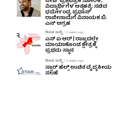
ನೀಟ್ ಪ್ರಶ್ನೆಪತ್ರಿಕೆ ಸೋರಿಕೆ;
ವಿದ್ಯಾರ್ಥಿಗಳ ಆತ್ಮಹತ್ಯೆ: ಸಚಿವ
ಧರ್ಮೇಂದ್ರ ಪ್ರಧಾನ್‌
ರಾಜೀನಾಮೆಗೆ ವಿನಾಯಕ ಬಿ.
ಎನ್ ಆಗ್ರಹ
ದಿನದ ಸುದ್ದಿ
2 weeks ago
ಎಸ್ ಐ ಆರ್ | ರಾಜ್ಯದಲ್ಲೇ
ಮಾಯಾಕೊಂಡ ಕ್ಷೇತ್ರಕ್ಕೆ
ಪ್ರಥಮ ಸ್ಥಾನ
ದಿನದ ಸುದ್ದಿ
3 weeks ago
ಸ್ಟಾರ್ ಹೆಲ್ತ್ ಉಚಿತ ವೈದ್ಯಕೀಯ
ಸಲಹೆ