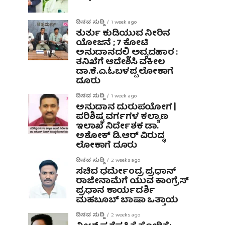
ದಿನದ ಸುದ್ದಿ
1 week ago
ತುರ್ತು ಕುಡಿಯುವ ನೀರಿನ
ಯೋಜನೆ ; 7 ಕೋಟಿ
ಅನುದಾನದಲ್ಲಿ ಅವ್ಯವಹಾರ :
ತನಿಖೆಗೆ ಆದೇಶಿಸಿ ವಕೀಲ
ಡಾ‌.ಕೆ.ಎ.ಓಬಳಪ್ಪ ಲೋಕಾಗೆ
ದೂರು
ದಿನದ ಸುದ್ದಿ
1 week ago
ಅನುದಾನ ದುರುಪಯೋಗ |
ಪರಿಶಿಷ್ಟ ವರ್ಗಗಳ ಕಲ್ಯಾಣ
ಇಲಾಖೆ ನಿರ್ದೇಶಕ ಡಾ.
ಅಶೋಕ್ ಡಿ.ಆರ್ ವಿರುದ್ಧ
ಲೋಕಾಗೆ ದೂರು
ದಿನದ ಸುದ್ದಿ
2 weeks ago
ಸಚಿವ ಧರ್ಮೇಂದ್ರ ಪ್ರಧಾನ್
ರಾಜೀನಾಮೆಗೆ ಯುವ ಕಾಂಗ್ರೆಸ್
ಪ್ರಧಾನ ಕಾರ್ಯದರ್ಶಿ
ಮಹಬೂಬ್ ಬಾಷಾ ಒತ್ತಾಯ
ದಿನದ ಸುದ್ದಿ
2 weeks ago