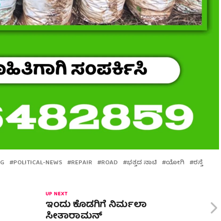
NG
POLITICAL-NEWS
REPAIR
ROAD
ಭತ್ತದ ನಾಟಿ
ಯೋಗಿ
ರಸ್ತೆ
UP NEXT
ಇಂದು ಕೊಡಗಿಗೆ ನಿರ್ಮಲಾ
ಸೀತಾರಾಮನ್