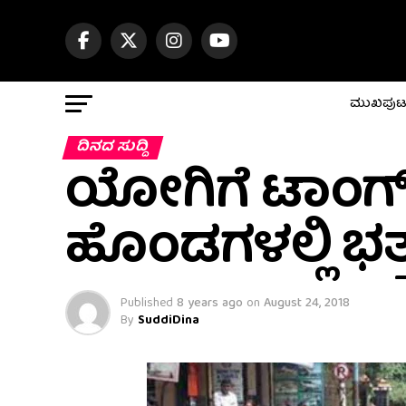
ಮುಖಪು
ದಿನದ ಸುದ್ದಿ
ಯೋಗಿಗೆ ಟಾಂಗ್ 
ಹೊಂಡಗಳಲ್ಲಿ ಭತ್
Published
8 years ago
on
August 24, 2018
By
SuddiDina