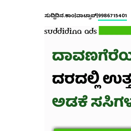
ಸುದ್ದಿದಿನ.ಕಾಂ|ವಾಟ್ಸಾಪ್|
9986715401