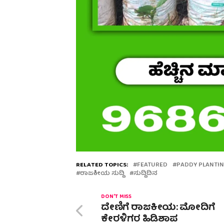
RELATED TOPICS:
FEATURED
PADDY PLANTI
ರಾಜಕೀಯ ಸುದ್ದಿ
ಸುದ್ದಿದಿನ
DON'T MISS
ದೇಣಿಗೆ ರಾಜಕೀಯ: ಮೋದಿಗೆ
ಕೇರಳಿಗರ ಹಿಡಿಶಾಪ