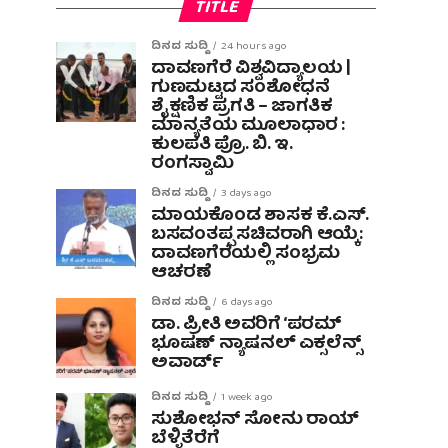
TITLE
ದಿನದ ಸುದ್ದಿ
24 hours ago
ದಾವಣಗೆರೆ ವಿಶ್ವವಿದ್ಯಾಲಯ |
ಗುಣಮಟ್ಟದ ಸಂಶೋಧನೆ
ಶೈಕ್ಷಣಿಕ ಪ್ರಗತಿ – ಜಾಗತಿಕ
ಮಾನ್ಯತೆಯ ಮೂಲಾಧಾರ :
ಕುಲಪತಿ ಪ್ರೊ. ಬಿ. ಇ.
ರಂಗಸ್ವಾಮಿ
ದಿನದ ಸುದ್ದಿ
3 days ago
ಮಾಯಕೊಂಡ ಶಾಸಕ ಕೆ.ಎಸ್.
ಬಸವಂತಪ್ಪ ಸಚಿವರಾಗಿ ಆಯ್ಕೆ:
ದಾವಣಗೆರೆಯಲ್ಲಿ ಸಂಭ್ರಮ
ಆಚರಣೆ
ದಿನದ ಸುದ್ದಿ
6 days ago
ಡಾ. ಪ್ರೀತಿ ಅವರಿಗೆ ‘ಪರಮ್
ಭೂಷಣ್ ನ್ಯಾಷನಲ್ ಎಕ್ಸಲೆನ್ಸ್
ಅವಾರ್ಡ್
ದಿನದ ಸುದ್ದಿ
1 week ago
ಸುಶೋಭನ್ ಸೋನು ರಾಯ್
ಬೆಳ್ಳಿತೆರೆಗೆ