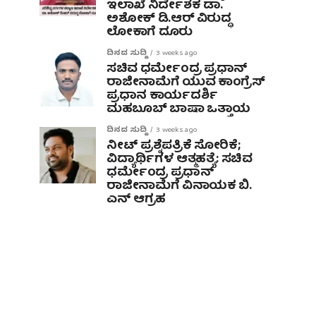
ಇಲಾಖೆ ನಿರ್ದೇಶಕ ಡಾ.
ಅಶೋಕ್ ಡಿ.ಆರ್ ವಿರುದ್ಧ
ಲೋಕಾಗೆ ದೂರು
ದಿನದ ಸುದ್ದಿ
3 weeks ago
ಸಚಿವ ಧರ್ಮೇಂದ್ರ ಪ್ರಧಾನ್
ರಾಜೀನಾಮೆಗೆ ಯುವ ಕಾಂಗ್ರೆಸ್
ಪ್ರಧಾನ ಕಾರ್ಯದರ್ಶಿ
ಮಹಬೂಬ್ ಬಾಷಾ ಒತ್ತಾಯ
ದಿನದ ಸುದ್ದಿ
3 weeks ago
ನೀಟ್ ಪ್ರಶ್ನೆಪತ್ರಿಕೆ ಸೋರಿಕೆ;
ವಿದ್ಯಾರ್ಥಿಗಳ ಆತ್ಮಹತ್ಯೆ: ಸಚಿವ
ಧರ್ಮೇಂದ್ರ ಪ್ರಧಾನ್‌
ರಾಜೀನಾಮೆಗೆ ವಿನಾಯಕ ಬಿ.
ಎನ್ ಆಗ್ರಹ