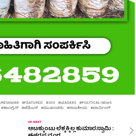
RAMESHWAR
FEATURED
JDS
LEADERS
POLITICAL-NEWS
ಕಾಂಗ್ರೆಸ್
ಜೆಡಿಎಸ್
ಮುಖಂಡರು
ರಾಜಕೀಯ
ವಾರ್ನಿಂಗ್
UP NEXT
ಆಟಕ್ಕುಂಟು ಲೆಕ್ಕಕ್ಕಿಲ್ಲ‌ ಕುಮಾರಸ್ವಾಮಿ :