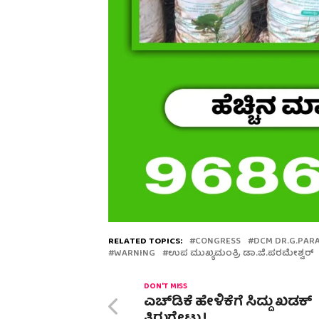
RELATED TOPICS:
CONGRESS
DCM DR.G.PA
WARNING
ಉಪ ಮುಖ್ಯಮಂತ್ರಿ ಡಾ.ಜಿ.ಪರಮೇಶ್ವರ್
DON'T MISS
ಎಚ್‌ಡಿಕೆ ಹೇಳಿಕೆಗೆ ಸಿದ್ದು ಖಡಕ್