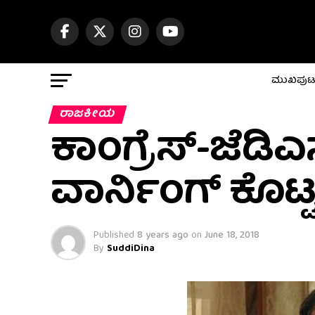
ಮುಖಪು
ರಾಜಕೀಯ
ಕಾಂಗ್ರೆಸ್-ಜೆಡ
ವಾರ್ನಿಂಗ್ ಕೊಟ್ಟ
Published
8 years ago
on
June 18, 2018
By
SuddiDina