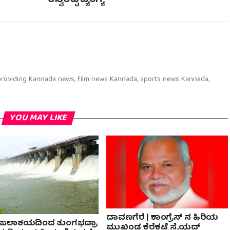
ಈಶ್ವರಪ್ಪ ವ್ಯಂಗ್ಯ
 providing Kannada news, film news Kannada, sports news Kannada,
YOU MAY LIKE
ದಾವಣಗೆರೆ | ಕಾಂಗ್ರೆಸ್ ನ ಹಿರಿಯ
ಾ ಜಲಾಶಯದಿಂದ ತುಂಗಭದ್ರಾ
ಮುಖಂಡ ಕೆರೆಕಟ್ಟೆ ಸೈಯದ್