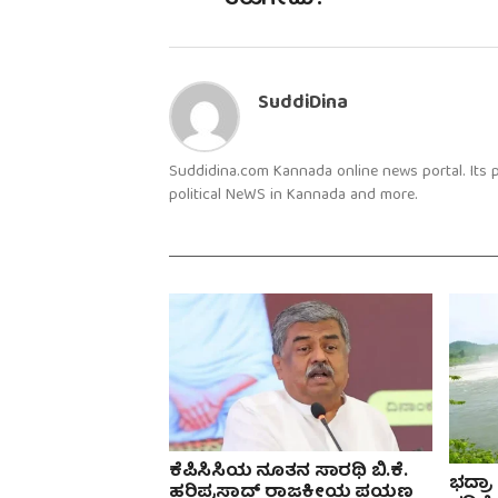
ತಿರುಗೇಟು !
SuddiDina
Suddidina.com Kannada online news portal. Its
political NeWS in Kannada and more.
ಕೆಪಿಸಿಸಿಯ ನೂತನ ಸಾರಥಿ ಬಿ.ಕೆ.
ಭದ್ರ
ಹರಿಪ್ರಸಾದ್ ರಾಜಕೀಯ ಪಯಣ