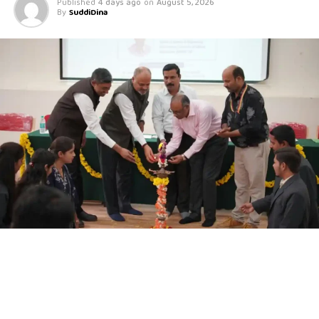
Published
4 days ago
on
August 5, 2026
By
SuddiDina