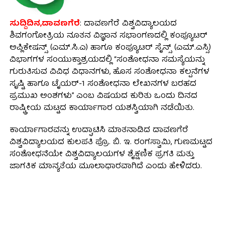
ಸುದ್ದಿದಿನ,ದಾವಣಗೆರೆ
: ದಾವಣಗೆರೆ ವಿಶ್ವವಿದ್ಯಾಲಯದ
ಶಿವಗಂಗೋತ್ರಿಯ ನೂತನ ವಿಜ್ಞಾನ ಸಭಾಂಗಣದಲ್ಲಿ ಕಂಪ್ಯೂಟರ್
ಅಪ್ಲಿಕೇಷನ್ಸ್ (ಎಮ್.ಸಿ.ಎ) ಹಾಗೂ ಕಂಪ್ಯೂಟರ್ ಸೈನ್ಸ್ (ಎಮ್.ಎಸ್ಸಿ)
ವಿಭಾಗಗಳ ಸಂಯುಕ್ತಾಶ್ರಯದಲ್ಲಿ “ಸಂಶೋಧನಾ ಸಮಸ್ಯೆಯನ್ನು
ಗುರುತಿಸುವ ವಿವಿಧ ವಿಧಾನಗಳು, ಹೊಸ ಸಂಶೋಧನಾ ಕಲ್ಪನೆಗಳ
ಸೃಷ್ಟಿ ಹಾಗೂ ಟೈಯರ್-1 ಸಂಶೋಧನಾ ಲೇಖನಗಳ ಬರಹದ
ಪ್ರಮುಖ ಅಂಶಗಳು” ಎಂಬ ವಿಷಯದ ಕುರಿತು ಒಂದು ದಿನದ
ರಾಷ್ಟ್ರೀಯ ಮಟ್ಟದ ಕಾರ್ಯಾಗಾರ ಯಶಸ್ವಿಯಾಗಿ ನಡೆಯಿತು.
ಕಾರ್ಯಾಗಾರವನ್ನು ಉದ್ಘಾಟಿಸಿ ಮಾತನಾಡಿದ ದಾವಣಗೆರೆ
ವಿಶ್ವವಿದ್ಯಾಲಯದ ಕುಲಪತಿ ಪ್ರೊ. ಬಿ. ಇ. ರಂಗಸ್ವಾಮಿ, ಗುಣಮಟ್ಟದ
ಸಂಶೋಧನೆಯೇ ವಿಶ್ವವಿದ್ಯಾಲಯಗಳ ಶೈಕ್ಷಣಿಕ ಪ್ರಗತಿ ಮತ್ತು
ಜಾಗತಿಕ ಮಾನ್ಯತೆಯ ಮೂಲಾಧಾರವಾಗಿದೆ ಎಂದು ಹೇಳಿದರು.