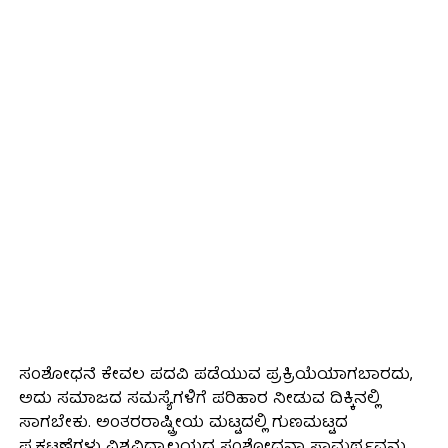
ಸಂಶೋಧನೆ ಕೇವಲ ಪದವಿ ಪಡೆಯುವ ಪ್ರಕ್ರಿಯೆಯಾಗಬಾರದು,
ಅದು ಸಮಾಜದ ಸಮಸ್ಯೆಗಳಿಗೆ ಪರಿಹಾರ ನೀಡುವ ದಿಕ್ಕಿನಲ್ಲಿ
ಸಾಗಬೇಕು. ಅಂತರರಾಷ್ಟ್ರೀಯ ಮಟ್ಟದಲ್ಲಿ ಗುಣಮಟ್ಟದ
ಪ್ರಕಟಣೆಗಳು ವಿಶ್ವವಿದ್ಯಾಲಯದ ಸಂಶೋಧನಾ ಸಾಮರ್ಥ್ಯವನ್ನು