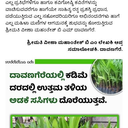
ಎಲ್ಲ ಪ್ರತಿಭೆಗಳಿಗೂ ಹಾಗೂ ಕವಿಗೋಷ್ಠಿ ಕವಿತೆಗಳನ್ನು
ವಾಚಿಸುವವರೆಗೂ ಹಾಗೆಯೇ ಸಾಹಿತ್ಯ ರತ್ನ ಪ್ರಶಸ್ತಿ ಪ್ರಧಾನ,
ಪಡೆಯುತ್ತಿರುವ ಎಲ್ಲ ಸಹೋದರಿಯರಿಗೂ ಅಭಿನಂದನೆಗಳು ಹಾಗೆ
ಎಲ್ಲ ಮಹಿಳಾ ಮಣಿಗಳ ಆಗಮನಕ್ಕೆ ಶುಭವನ್ನು ಕೋರುತ್ತಿರುವ
ಶ್ರೀಮತಿ ವೀಣಾ ಮಹಂತೇಶ್ ಬಿ ಎಮ್ ದಾವಣಗೆರೆ.
ಶ್ರೀಮತಿ ವೀಣಾ ಮಹಾಂತೇಶ್ ಬಿ ಎಂ ಲೇಖಕಿ ಆಪ್ತ
ಸಮಾಲೋಚಕಿ. ದಾವಣಗೆರೆ.