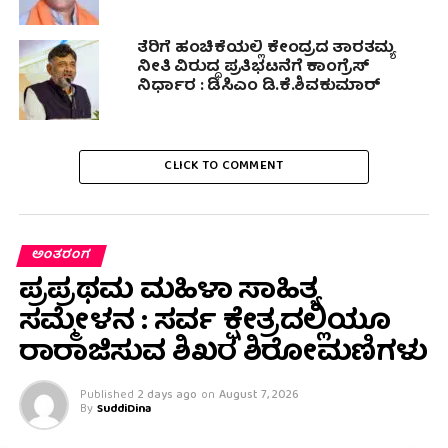
ತೆರಿಗೆ ಹಂಚಿಕೆಯಲ್ಲಿ ಕೇಂದ್ರದ ತಾರತಮ್ಯ
ನೀತಿ ವಿರುದ್ಧ ಪ್ರತಿಭಟನೆಗೆ ಕಾಂಗ್ರೆಸ್
ನಿರ್ಧಾರ : ಡಿಸಿಎಂ ಡಿ.ಕೆ.ಶಿವಕುಮಾರ್
CLICK TO COMMENT
ಅಂತರಂಗ
ಪ್ರಪ್ರಥಮ ಮಹಿಳಾ ಸಾಹಿತ್ಯ
ಸಮ್ಮೇಳನ : ಸರ್ವ ಕ್ಷೇತ್ರದಲ್ಲಿಯೂ
ರಾರಾಜಿಸುವ ಶಿಖರ ಶಿರೋಮಣಿಗಳು
Published
2 days ago
on
August 7, 2026
By
SuddiDina