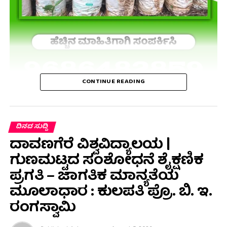
CONTINUE READING
ದಿನದ ಸುದ್ದಿ
ದಾವಣಗೆರೆ ವಿಶ್ವವಿದ್ಯಾಲಯ |
ಗುಣಮಟ್ಟದ ಸಂಶೋಧನೆ ಶೈಕ್ಷಣಿಕ
ಪ್ರಗತಿ – ಜಾಗತಿಕ ಮಾನ್ಯತೆಯ
ಮೂಲಾಧಾರ : ಕುಲಪತಿ ಪ್ರೊ. ಬಿ. ಇ.
ರಂಗಸ್ವಾಮಿ