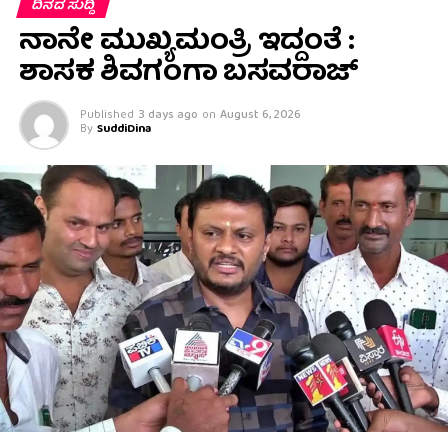
ದಿನದ ಸುದ್ದಿ
ನಾನೇ ಮುಖ್ಯಮಂತ್ರಿ ಇದ್ದಂತೆ :
ಶಾಸಕ ಶಿವಗಂಗಾ ಬಸವರಾಜ್
Published
3 days ago
on
August 6, 2026
By
SuddiDina