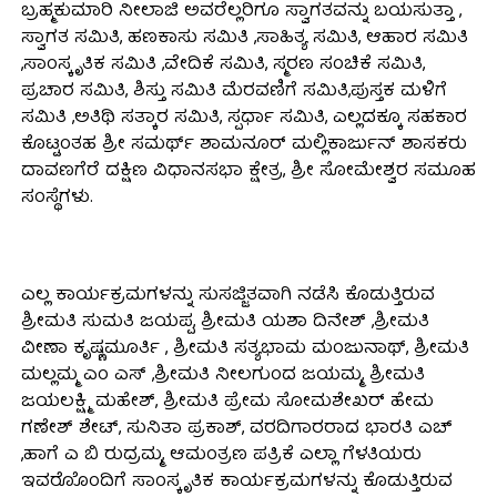
ಬ್ರಹ್ಮಕುಮಾರಿ ನೀಲಾಜಿ ಅವರೆಲ್ಲರಿಗೂ ಸ್ವಾಗತವನ್ನು ಬಯಸುತ್ತಾ ,
ಸ್ವಾಗತ ಸಮಿತಿ, ಹಣಕಾಸು ಸಮಿತಿ ,ಸಾಹಿತ್ಯ ಸಮಿತಿ, ಆಹಾರ ಸಮಿತಿ
,ಸಾಂಸ್ಕೃತಿಕ ಸಮಿತಿ ,ವೇದಿಕೆ ಸಮಿತಿ, ಸ್ಮರಣ ಸಂಚಿಕೆ ಸಮಿತಿ,
ಪ್ರಚಾರ ಸಮಿತಿ, ಶಿಸ್ತು ಸಮಿತಿ ಮೆರವಣಿಗೆ ಸಮಿತಿ,ಪುಸ್ತಕ ಮಳಿಗೆ
ಸಮಿತಿ ,ಅತಿಥಿ ಸತ್ಕಾರ ಸಮಿತಿ, ಸ್ಪರ್ಧಾ ಸಮಿತಿ, ಎಲ್ಲದಕ್ಕೂ ಸಹಕಾರ
ಕೊಟ್ಟಂತಹ ಶ್ರೀ ಸಮರ್ಥ್ ಶಾಮನೂರ್ ಮಲ್ಲಿಕಾರ್ಜುನ್ ಶಾಸಕರು
ದಾವಣಗೆರೆ ದಕ್ಷಿಣ ವಿಧಾನಸಭಾ ಕ್ಷೇತ್ರ, ಶ್ರೀ ಸೋಮೇಶ್ವರ ಸಮೂಹ
ಸಂಸ್ಥೆಗಳು.
ಎಲ್ಲ ಕಾರ್ಯಕ್ರಮಗಳನ್ನು ಸುಸಜ್ಜಿತವಾಗಿ ನಡೆಸಿ ಕೊಡುತ್ತಿರುವ
ಶ್ರೀಮತಿ ಸುಮತಿ ಜಯಪ್ಪ, ಶ್ರೀಮತಿ ಯಶಾ ದಿನೇಶ್ ,ಶ್ರೀಮತಿ
ವೀಣಾ ಕೃಷ್ಣಮೂರ್ತಿ , ಶ್ರೀಮತಿ ಸತ್ಯಭಾಮ ಮಂಜುನಾಥ್, ಶ್ರೀಮತಿ
ಮಲ್ಲಮ್ಮ ಎಂ ಎಸ್ ,ಶ್ರೀಮತಿ ನೀಲಗುಂದ ಜಯಮ್ಮ, ಶ್ರೀಮತಿ
ಜಯಲಕ್ಷ್ಮಿ ಮಹೇಶ್, ಶ್ರೀಮತಿ ಪ್ರೇಮ ಸೋಮಶೇಖರ್ ಹೇಮ
ಗಣೇಶ್ ಶೇಟ್, ಸುನಿತಾ ಪ್ರಕಾಶ್, ವರದಿಗಾರರಾದ ಭಾರತಿ ಎಚ್
,ಹಾಗೆ ಎ ಬಿ ರುದ್ರಮ್ಮ, ಆಮಂತ್ರಣ ಪತ್ರಿಕೆ ಎಲ್ಲಾ ಗೆಳತಿಯರು
ಇವರೊೊಂದಿಗೆ ಸಾಂಸ್ಕೃತಿಕ ಕಾರ್ಯಕ್ರಮಗಳನ್ನು ಕೊಡುತ್ತಿರುವ