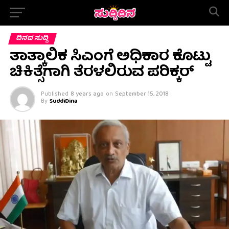
ದಿನದ ಸುದ್ದಿ
ತಾತ್ಕಾಲಿಕ ಸಿಎಂಗೆ ಅಧಿಕಾರ ಕೊಟ್ಟು
ಚಿಕಿತ್ಸೆಗಾಗಿ ತೆರಳಲಿರುವ ಪರಿಕ್ಕರ್
Published
8 years ago
on
September 15, 2018
By
SuddiDina