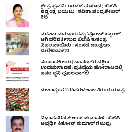
ಕ್ಷೇತ್ರ ಪುನರ್ವಿಂಗಡಣೆ ಮಸೂದೆ ; ಬಿಜೆಪಿ
ಷಡ್ಯಂತ್ರ ಬಯಲು : ಕವಿತಾ ಚಂದ್ರಶೇಖರ್
ಕಿಡಿ
ಮಹಿಳಾ ಮತದಾರರನ್ನು ‘ವೋಟ್ ಬ್ಯಾಂಕ್’
ಆಗಿ ಪರಿವರ್ತಿಸುವ ಬಿಜೆಪಿ ಕುತಂತ್ರ
ವಿಫಲವಾಯಿತು : ಸಂಸದೆ ಡಾ.ಪ್ರಭಾ
ಮಲ್ಲಿಕಾರ್ಜುನ
ಸಂಪಾದಕೀಯ | ದಾವಣಗೆರೆ ದಕ್ಷಿಣ
ಉಪಚುನಾವಣೆ: ಪ್ರತಿಷ್ಠೆಯ ಹೋರಾಟದಲ್ಲಿ
ಜನರ ಧ್ವನಿ ಪ್ರಬಲವಾಗಲಿ
ದೇಶಾದ್ಯಂತ 11 ದಿನಗಳ ಕಾಲ ತಿರಂಗ ಯಾತ್ರೆ
ವಿಧಾನಪರಿಷತ್ ಉಪ ಚುನಾವಣೆ : ಬಿಜೆಪಿ
ಅಭ್ಯರ್ಥಿ ಕಿಶೋರ್ ಕುಮಾರ್ ಗೆಲುವು