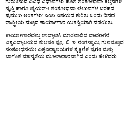
ಗುರುತಿಸುವ ವಿವಿಧ ವಿಧಾನಗಳು, ಹೊಸ ಸಂಶೋಧನಾ ಕಲ್ಪನೆಗಳ
ಸೃಷ್ಟಿ ಹಾಗೂ ಟೈಯರ್-1 ಸಂಶೋಧನಾ ಲೇಖನಗಳ ಬರಹದ
ಪ್ರಮುಖ ಅಂಶಗಳು” ಎಂಬ ವಿಷಯದ ಕುರಿತು ಒಂದು ದಿನದ
ರಾಷ್ಟ್ರೀಯ ಮಟ್ಟದ ಕಾರ್ಯಾಗಾರ ಯಶಸ್ವಿಯಾಗಿ ನಡೆಯಿತು.
ಕಾರ್ಯಾಗಾರವನ್ನು ಉದ್ಘಾಟಿಸಿ ಮಾತನಾಡಿದ ದಾವಣಗೆರೆ
ವಿಶ್ವವಿದ್ಯಾಲಯದ ಕುಲಪತಿ ಪ್ರೊ. ಬಿ. ಇ. ರಂಗಸ್ವಾಮಿ, ಗುಣಮಟ್ಟದ
ಸಂಶೋಧನೆಯೇ ವಿಶ್ವವಿದ್ಯಾಲಯಗಳ ಶೈಕ್ಷಣಿಕ ಪ್ರಗತಿ ಮತ್ತು
ಜಾಗತಿಕ ಮಾನ್ಯತೆಯ ಮೂಲಾಧಾರವಾಗಿದೆ ಎಂದು ಹೇಳಿದರು.