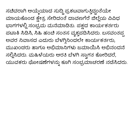
ಸಚಿವರಾಗಿ ಆಯ್ಕೆಯಾದ ಸುದ್ದಿ ಪ್ರಕಟವಾಗುತ್ತಿದ್ದಂತೆಯೇ
ಮಾಯಕೊಂಡ ಕ್ಷೇತ್ರ ಸೇರಿದಂತೆ ದಾವಣಗೆರೆ ಜಿಲ್ಲೆಯ ವಿವಿಧ
ಭಾಗಗಳಲ್ಲಿ ಸಂಭ್ರಮ ಮನೆಮಾಡಿತು. ಪಕ್ಷದ ಕಾರ್ಯಕರ್ತರು
ಪಟಾಕಿ ಸಿಡಿಸಿ, ಸಿಹಿ ಹಂಚಿ ಸಂತಸ ವ್ಯಕ್ತಪಡಿಸಿದರು. ಬಸವಂತಪ್ಪ
ಅವರ ನಿವಾಸದ ಎದುರು ಬೆಳಗ್ಗಿನಿಂದಲೇ ಕಾರ್ಯಕರ್ತರು,
ಮುಖಂಡರು ಹಾಗೂ ಅಭಿಮಾನಿಗಳು ಜಮಾಯಿಸಿ ಅಭಿನಂದನೆ
ಸಲ್ಲಿಸಿದರು. ಮಹಿಳೆಯರು ಆರತಿ ಬೆಳಗಿ ಸ್ವಾಗತ ಕೋರಿದರೆ,
ಯುವಕರು ಘೋಷಣೆಗಳನ್ನು ಕೂಗಿ ಸಂಭ್ರಮಾಚರಣೆ ನಡೆಸಿದರು.