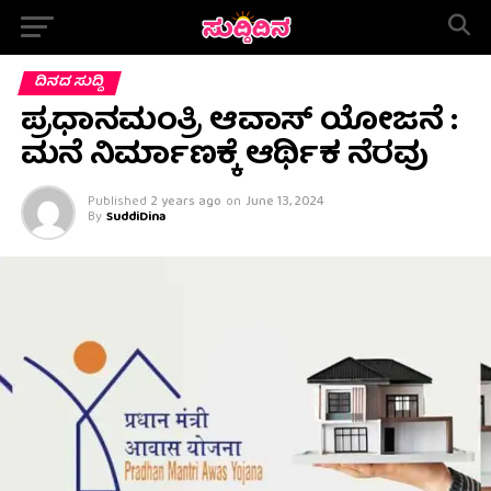
ದಿನದ ಸುದ್ದಿ
ಪ್ರಧಾನಮಂತ್ರಿ ಆವಾಸ್ ಯೋಜನೆ :
ಮನೆ ನಿರ್ಮಾಣಕ್ಕೆ ಆರ್ಥಿಕ ನೆರವು
Published
2 years ago
on
June 13, 2024
By
SuddiDina