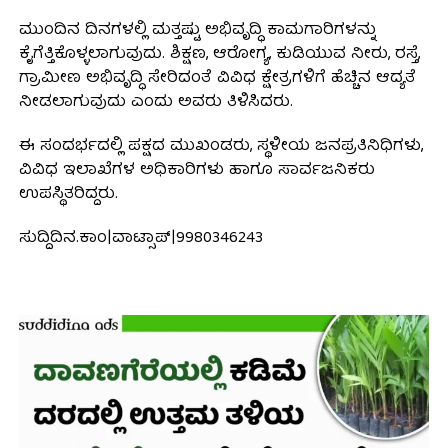
ಮುಂದಿನ ದಿನಗಳಲ್ಲಿ ಮತ್ತಷ್ಟು ಅಭಿವೃದ್ಧಿ ಕಾಮಗಾರಿಗಳನ್ನು
ಕೈಗೆತ್ತಿಕೊಳ್ಳಲಾಗುವುದು. ಶಿಕ್ಷಣ, ಆರೋಗ್ಯ, ಕುಡಿಯುವ ನೀರು, ರಸ್ತೆ,
ಗ್ರಾಮೀಣ ಅಭಿವೃದ್ಧಿ ಸೇರಿದಂತೆ ವಿವಿಧ ಕ್ಷೇತ್ರಗಳಿಗೆ ಹೆಚ್ಚಿನ ಆದ್ಯತೆ
ನೀಡಲಾಗುವುದು ಎಂದು ಅವರು ತಿಳಿಸಿದರು.
ಈ ಸಂದರ್ಭದಲ್ಲಿ ಪಕ್ಷದ ಮುಖಂಡರು, ಸ್ಥಳೀಯ ಜನಪ್ರತಿನಿಧಿಗಳು,
ವಿವಿಧ ಇಲಾಖೆಗಳ ಅಧಿಕಾರಿಗಳು ಹಾಗೂ ಸಾರ್ವಜನಿಕರು
ಉಪಸ್ಥಿತರಿದ್ದರು.
ಸುದ್ದಿದಿನ.ಕಾಂ|ವಾಟ್ಸಾಪ್|9980346243