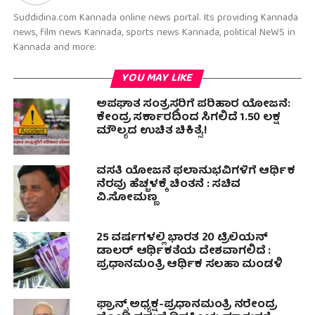
Suddidina.com Kannada online news portal. Its providing Kannada
news, film news Kannada, sports news Kannada, political NeWS in
Kannada and more.
YOU MAY LIKE
ಅಪಘಾತ ಸಂತ್ರಸ್ತರಿಗೆ ಪರಿಹಾರ ಯೋಜನೆ:
ಕೇಂದ್ರ ಸರ್ಕಾರದಿಂದ ಸಿಗಲಿದೆ 1.50 ಲಕ್ಷ
ಮೌಲ್ಯದ ಉಚಿತ ಚಿಕಿತ್ಸೆ.!
ವಸತಿ ಯೋಜನೆ ಫಲಾನುಭವಿಗಳಿಗೆ ಆರ್ಥಿಕ
ನೆರವು ಹೆಚ್ಚಳಕ್ಕೆ ಚಿಂತನೆ : ಸಚಿವ
ವಿ.ಸೋಮಣ್ಣ
25 ವರ್ಷಗಳಲ್ಲಿ ಭಾರತ 20 ಟ್ರಿಲಿಯನ್
ಡಾಲರ್ ಆರ್ಥಿಕತೆಯ ದೇಶವಾಗಲಿದೆ :
ಪ್ರಧಾನಮಂತ್ರಿ ಆರ್ಥಿಕ ಸಲಹಾ ಮಂಡಳಿ
ಫ್ರಾನ್ಸ್ ಅಧ್ಯಕ್ಷ-ಪ್ರಧಾನಮಂತ್ರಿ ನರೇಂದ್ರ