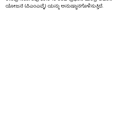
ಯೋಜನೆ (ಪಿಎಂಎವೈ) ಯನ್ನು ಅನುಷ್ಠಾನಗೊಳಿಸುತ್ತಿದೆ.