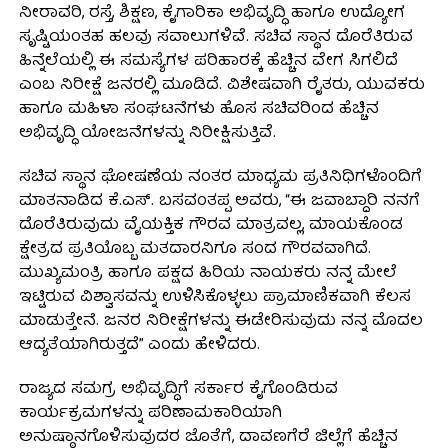
ನೀರಾವರಿ, ರಸ್ತೆ, ಶಿಕ್ಷಣ, ಕೈಗಾರಿಕಾ ಅಭಿವೃದ್ಧಿ ಹಾಗೂ ಉದ್ಯೋಗ
ಸೃಷ್ಟಿಯಂತಹ ಹಲವು ಸವಾಲುಗಳಿವೆ. ಸಚಿವ ಸ್ಥಾನ ದೊರೆತಿರುವ
ಹಿನ್ನೆಲೆಯಲ್ಲಿ ಈ ಸಮಸ್ಯೆಗಳ ಪರಿಹಾರಕ್ಕೆ ಹೆಚ್ಚಿನ ವೇಗ ಸಿಗಲಿದೆ
ಎಂಬ ನಿರೀಕ್ಷೆ ಜನರಲ್ಲಿ ಮೂಡಿದೆ. ವಿಶೇಷವಾಗಿ ರೈತರು, ಯುವಕರು
ಹಾಗೂ ಮಹಿಳಾ ಸಂಘಟನೆಗಳು ಹೊಸ ಸಚಿವರಿಂದ ಹೆಚ್ಚಿನ
ಅಭಿವೃದ್ಧಿ ಯೋಜನೆಗಳನ್ನು ನಿರೀಕ್ಷಿಸುತ್ತಿವೆ.
ಸಚಿವ ಸ್ಥಾನ ಘೋಷಣೆಯ ನಂತರ ಮಾಧ್ಯಮ ಪ್ರತಿನಿಧಿಗಳೊಂದಿಗೆ
ಮಾತನಾಡಿದ ಕೆ.ಎಸ್. ಬಸವಂತಪ್ಪ ಅವರು, “ಈ ಜವಾಬ್ದಾರಿ ನನಗೆ
ದೊರೆತಿರುವುದು ವೈಯಕ್ತಿಕ ಗೌರವ ಮಾತ್ರವಲ್ಲ, ಮಾಯಕೊಂಡ
ಕ್ಷೇತ್ರದ ಪ್ರತಿಯೊಬ್ಬ ಮತದಾರನಿಗೂ ಸಂದ ಗೌರವವಾಗಿದೆ.
ಮುಖ್ಯಮಂತ್ರಿ ಹಾಗೂ ಪಕ್ಷದ ಹಿರಿಯ ನಾಯಕರು ನನ್ನ ಮೇಲೆ
ಇಟ್ಟಿರುವ ವಿಶ್ವಾಸವನ್ನು ಉಳಿಸಿಕೊಳ್ಳಲು ಪ್ರಾಮಾಣಿಕವಾಗಿ ಕೆಲಸ
ಮಾಡುತ್ತೇನೆ. ಜನರ ನಿರೀಕ್ಷೆಗಳನ್ನು ಈಡೇರಿಸುವುದು ನನ್ನ ಮೊದಲ
ಆದ್ಯತೆಯಾಗಿರುತ್ತದೆ” ಎಂದು ಹೇಳಿದರು.
ರಾಜ್ಯದ ಸಮಗ್ರ ಅಭಿವೃದ್ಧಿಗೆ ಸರ್ಕಾರ ಕೈಗೊಂಡಿರುವ
ಕಾರ್ಯಕ್ರಮಗಳನ್ನು ಪರಿಣಾಮಕಾರಿಯಾಗಿ
ಅನುಷ್ಠಾನಗೊಳಿಸುವುದರ ಜೊತೆಗೆ, ದಾವಣಗೆರೆ ಜಿಲ್ಲೆಗೆ ಹೆಚ್ಚಿನ