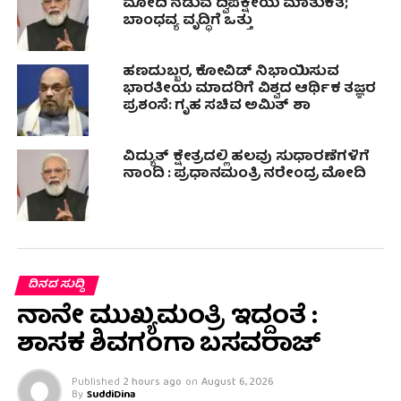
ಮೋದಿ ನಡುವೆ ದ್ವಿಪಕ್ಷೀಯ ಮಾತುಕತೆ;
ಬಾಂಧವ್ಯ ವೃದ್ಧಿಗೆ ಒತ್ತು
ಹಣದುಬ್ಬರ, ಕೋವಿಡ್ ನಿಭಾಯಿಸುವ
ಭಾರತೀಯ ಮಾದರಿಗೆ ವಿಶ್ವದ ಆರ್ಥಿಕ ತಜ್ಞರ
ಪ್ರಶಂಸೆ: ಗೃಹ ಸಚಿವ ಅಮಿತ್ ಶಾ
ವಿದ್ಯುತ್ ಕ್ಷೇತ್ರದಲ್ಲಿ ಹಲವು ಸುಧಾರಣೆಗಳಿಗೆ
ನಾಂದಿ : ಪ್ರಧಾನಮಂತ್ರಿ ನರೇಂದ್ರ ಮೋದಿ
ದಿನದ ಸುದ್ದಿ
ನಾನೇ ಮುಖ್ಯಮಂತ್ರಿ ಇದ್ದಂತೆ :
ಶಾಸಕ ಶಿವಗಂಗಾ ಬಸವರಾಜ್
Published
2 hours ago
on
August 6, 2026
By
SuddiDina