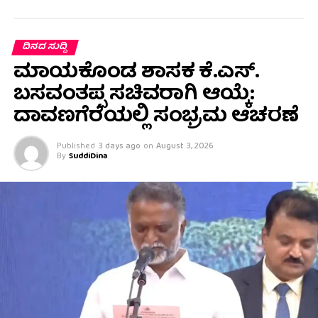
ದಿನದ ಸುದ್ದಿ
ಮಾಯಕೊಂಡ ಶಾಸಕ ಕೆ.ಎಸ್.
ಬಸವಂತಪ್ಪ ಸಚಿವರಾಗಿ ಆಯ್ಕೆ:
ದಾವಣಗೆರೆಯಲ್ಲಿ ಸಂಭ್ರಮ ಆಚರಣೆ
Published
3 days ago
on
August 3, 2026
By
SuddiDina