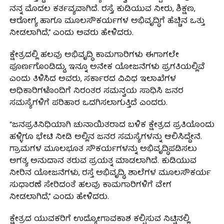
ನನ್ನ ಮೊದಲ ಕರ್ತವ್ಯವಾಗಿದೆ. ರಸ್ತೆ, ಕುಡಿಯುವ ನೀರು, ಶಿಕ್ಷಣ,
ಆರೋಗ್ಯ ಹಾಗೂ ಮೂಲಸೌಕರ್ಯಗಳ ಅಭಿವೃದ್ಧಿಗೆ ಹೆಚ್ಚಿನ ಒತ್ತು
ನೀಡಲಾಗಿದೆ,” ಎಂದು ಅವರು ಹೇಳಿದರು.
ಕ್ಷೇತ್ರದಲ್ಲಿ ಹಲವು ಅಭಿವೃದ್ಧಿ ಕಾಮಗಾರಿಗಳು ಈಗಾಗಲೇ
ಪೂರ್ಣಗೊಂಡಿದ್ದು, ಇನ್ನೂ ಅನೇಕ ಯೋಜನೆಗಳು ಪ್ರಗತಿಯಲ್ಲಿವೆ
ಎಂದು ತಿಳಿಸಿದ ಅವರು, ಸರ್ಕಾರದ ವಿವಿಧ ಇಲಾಖೆಗಳ
ಅಧಿಕಾರಿಗಳೊಂದಿಗೆ ನಿರಂತರ ಸಮನ್ವಯ ಸಾಧಿಸಿ ಜನರ
ಸಮಸ್ಯೆಗಳಿಗೆ ಪರಿಹಾರ ಒದಗಿಸಲಾಗುತ್ತಿದೆ ಎಂದರು.
“ಜನಪ್ರತಿನಿಧಿಯಾಗಿ ಚುನಾಯಿತರಾದ ಬಳಿಕ ಕ್ಷೇತ್ರದ ಪ್ರತಿಯೊಂದು
ಹಳ್ಳಿಗೂ ಭೇಟಿ ನೀಡಿ ಅಲ್ಲಿನ ಜನರ ಸಮಸ್ಯೆಗಳನ್ನು ಆಲಿಸಿದ್ದೇನೆ.
ಗ್ರಾಮಗಳ ಮೂಲಭೂತ ಸೌಕರ್ಯಗಳನ್ನು ಅಭಿವೃದ್ಧಿಪಡಿಸಲು
ಅಗತ್ಯ ಅನುದಾನ ತರುವ ಪ್ರಯತ್ನ ಮಾಡಲಾಗಿದೆ. ಕುಡಿಯುವ
ನೀರಿನ ಯೋಜನೆಗಳು, ರಸ್ತೆ ಅಭಿವೃದ್ಧಿ, ಶಾಲೆಗಳ ಮೂಲಸೌಕರ್ಯ
ಸುಧಾರಣೆ ಸೇರಿದಂತೆ ಹಲವು ಕಾಮಗಾರಿಗಳಿಗೆ ವೇಗ
ನೀಡಲಾಗಿದೆ,” ಎಂದು ಹೇಳಿದರು.
ಕ್ಷೇತ್ರದ ಯುವಕರಿಗೆ ಉದ್ಯೋಗಾವಕಾಶ ಕಲ್ಪಿಸುವ ನಿಟ್ಟಿನಲ್ಲಿ