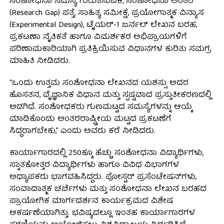
ಸಂಶೋಧನಾ ಸಮಸ್ಯೆ ಗುರುತಿಸುವಿಕೆ, ಸಂಶೋಧನಾ ಅಂತರ
(Research Gap) ಪತ್ತೆ, ಸಾಹಿತ್ಯ ಸಮೀಕ್ಷೆ, ಪ್ರಯೋಗಾತ್ಮಕ ವಿನ್ಯಾಸ
(Experimental Design), ಟೈಯರ್-1 ಜರ್ನಲ್ ಲೇಖನ ಬರಹ,
ಪ್ರಕಟಣಾ ನೈತಿಕತೆ ಹಾಗೂ ವಿಮರ್ಶಕರ ಅಭಿಪ್ರಾಯಗಳಿಗೆ
ಪರಿಣಾಮಕಾರಿಯಾಗಿ ಪ್ರತಿಕ್ರಿಯಿಸುವ ವಿಧಾನಗಳ ಕುರಿತು ಸಮಗ್ರ
ಮಾಹಿತಿ ನೀಡಿದರು.
“ಒಂದು ಉತ್ತಮ ಸಂಶೋಧನಾ ಲೇಖನದ ಯಶಸ್ಸು ಅದರ
ಹೊಸತನ, ವೈಜ್ಞಾನಿಕ ವಿಧಾನ ಮತ್ತು ಸ್ಪಷ್ಟವಾದ ಪ್ರಸ್ತುತೀಕರಣದಲ್ಲಿ
ಅಡಗಿದೆ. ಸಂಶೋಧಕರು ಗುಣಮಟ್ಟದ ಸಮಸ್ಯೆಗಳನ್ನು ಆಯ್ಕೆ
ಮಾಡಿಕೊಂಡು ಅಂತರರಾಷ್ಟ್ರೀಯ ಮಟ್ಟದ ಪ್ರಕಟಣೆಗೆ
ಸಿದ್ಧರಾಗಬೇಕು,” ಎಂದು ಅವರು ಕರೆ ನೀಡಿದರು.
ಕಾರ್ಯಾಗಾರದಲ್ಲಿ 250ಕ್ಕೂ ಹೆಚ್ಚು ಸಂಶೋಧನಾ ವಿದ್ಯಾರ್ಥಿಗಳು,
ಸ್ನಾತಕೋತ್ತರ ವಿದ್ಯಾರ್ಥಿಗಳು ಹಾಗೂ ವಿವಿಧ ವಿಭಾಗಗಳ
ಅಧ್ಯಾಪಕರು ಭಾಗವಹಿಸಿದ್ದರು. ಪೋಸ್ಟರ್ ಪ್ರಸೆಂಟೇಷನ್‌ಗಳು,
ಸಂವಾದಾತ್ಮಕ ಚರ್ಚೆಗಳು ಮತ್ತು ಸಂಶೋಧನಾ ಲೇಖನ ಬರಹದ
ಪ್ರಾಯೋಗಿಕ ಮಾರ್ಗದರ್ಶನ ಕಾರ್ಯಕ್ರಮದ ವಿಶೇಷ
ಆಕರ್ಷಣೆಯಾಗಿತ್ತು. ಭವಿಷ್ಯದಲ್ಲೂ ಇಂತಹ ಕಾರ್ಯಾಗಾರಗಳ