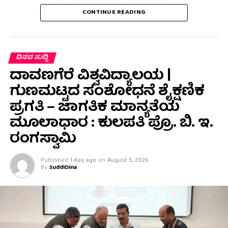
CONTINUE READING
ದಿನದ ಸುದ್ದಿ
ದಾವಣಗೆರೆ ವಿಶ್ವವಿದ್ಯಾಲಯ |
ಗುಣಮಟ್ಟದ ಸಂಶೋಧನೆ ಶೈಕ್ಷಣಿಕ
ಪ್ರಗತಿ – ಜಾಗತಿಕ ಮಾನ್ಯತೆಯ
ಮೂಲಾಧಾರ : ಕುಲಪತಿ ಪ್ರೊ. ಬಿ. ಇ.
ರಂಗಸ್ವಾಮಿ
Published
1 day ago
on
August 5, 2026
By
SuddiDina