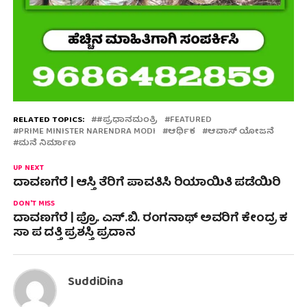
RELATED TOPICS:
#ಪ್ರಧಾನಮಂತ್ರಿ
FEATURED
PRIME MINISTER NARENDRA MODI
ಆರ್ಥಿಕ
ಆವಾಸ್ ಯೋಜನೆ
ಮನೆ ನಿರ್ಮಾಣ
UP NEXT
ದಾವಣಗೆರೆ | ಆಸ್ತಿ ತೆರಿಗೆ ಪಾವತಿಸಿ ರಿಯಾಯಿತಿ ಪಡೆಯಿರಿ
DON'T MISS
ದಾವಣಗೆರೆ | ಪ್ರೊ. ಎಸ್.ಬಿ. ರಂಗನಾಥ್ ಅವರಿಗೆ ಕೇಂದ್ರ ಕ
ಸಾ ಪ ದತ್ತಿ ಪ್ರಶಸ್ತಿ ಪ್ರದಾನ
SuddiDina