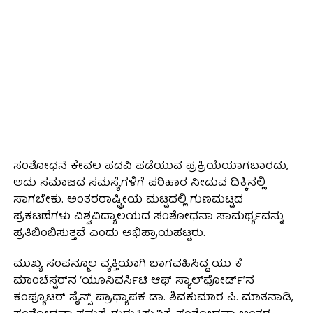
ಸಂಶೋಧನೆ ಕೇವಲ ಪದವಿ ಪಡೆಯುವ ಪ್ರಕ್ರಿಯೆಯಾಗಬಾರದು,
ಅದು ಸಮಾಜದ ಸಮಸ್ಯೆಗಳಿಗೆ ಪರಿಹಾರ ನೀಡುವ ದಿಕ್ಕಿನಲ್ಲಿ
ಸಾಗಬೇಕು. ಅಂತರರಾಷ್ಟ್ರೀಯ ಮಟ್ಟದಲ್ಲಿ ಗುಣಮಟ್ಟದ
ಪ್ರಕಟಣೆಗಳು ವಿಶ್ವವಿದ್ಯಾಲಯದ ಸಂಶೋಧನಾ ಸಾಮರ್ಥ್ಯವನ್ನು
ಪ್ರತಿಬಿಂಬಿಸುತ್ತವೆ ಎಂದು ಅಭಿಪ್ರಾಯಪಟ್ಟರು.
ಮುಖ್ಯ ಸಂಪನ್ಮೂಲ ವ್ಯಕ್ತಿಯಾಗಿ ಭಾಗವಹಿಸಿದ್ದ ಯು ಕೆ
ಮಾಂಚೆಸ್ಟರ್‌ನ ‘ಯೂನಿವರ್ಸಿಟಿ ಆಫ್ ಸ್ಯಾಲ್‌ಫೋರ್ಡ್’ನ
ಕಂಪ್ಯೂಟರ್ ಸೈನ್ಸ್ ಪ್ರಾಧ್ಯಾಪಕ ಡಾ. ಶಿವಕುಮಾರ ಪಿ. ಮಾತನಾಡಿ,