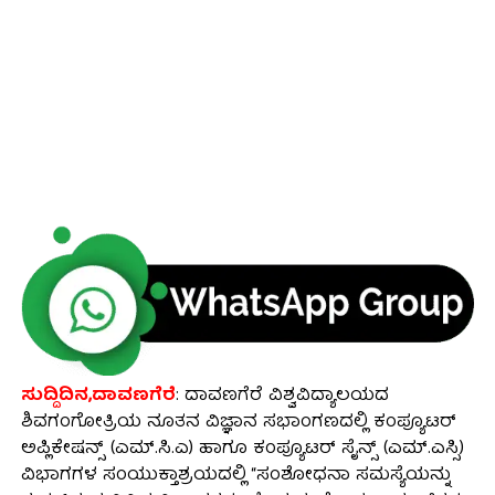
ಸುದ್ದಿದಿನ,ದಾವಣಗೆರೆ
: ದಾವಣಗೆರೆ ವಿಶ್ವವಿದ್ಯಾಲಯದ
ಶಿವಗಂಗೋತ್ರಿಯ ನೂತನ ವಿಜ್ಞಾನ ಸಭಾಂಗಣದಲ್ಲಿ ಕಂಪ್ಯೂಟರ್
ಅಪ್ಲಿಕೇಷನ್ಸ್ (ಎಮ್.ಸಿ.ಎ) ಹಾಗೂ ಕಂಪ್ಯೂಟರ್ ಸೈನ್ಸ್ (ಎಮ್.ಎಸ್ಸಿ)
ವಿಭಾಗಗಳ ಸಂಯುಕ್ತಾಶ್ರಯದಲ್ಲಿ “ಸಂಶೋಧನಾ ಸಮಸ್ಯೆಯನ್ನು