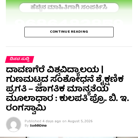
CONTINUE READING
ದಿನದ ಸುದ್ದಿ
ದಾವಣಗೆರೆ ವಿಶ್ವವಿದ್ಯಾಲಯ |
ಗುಣಮಟ್ಟದ ಸಂಶೋಧನೆ ಶೈಕ್ಷಣಿಕ
ಪ್ರಗತಿ – ಜಾಗತಿಕ ಮಾನ್ಯತೆಯ
ಮೂಲಾಧಾರ : ಕುಲಪತಿ ಪ್ರೊ. ಬಿ. ಇ.
ರಂಗಸ್ವಾಮಿ
Published
4 days ago
on
August 5, 2026
By
SuddiDina