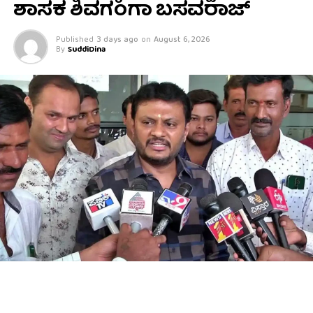
ಶಾಸಕ ಶಿವಗಂಗಾ ಬಸವರಾಜ್
Published
3 days ago
on
August 6, 2026
By
SuddiDina