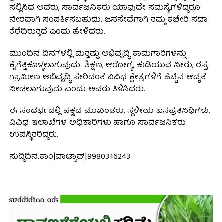
ಸಲ್ಲಿಸಿದ ಅವರು, ಸಾರ್ವಜನಿಕರು ಯಾವುದೇ ಸಮಸ್ಯೆಗಳಿದ್ದರೂ
ನೇರವಾಗಿ ಸಂಪರ್ಕಿಸಬಹುದು. ಜನಸೇವೆಗಾಗಿ ತಮ್ಮ ಕಚೇರಿ ಸದಾ
ತೆರೆದಿರುತ್ತದೆ ಎಂದು ಹೇಳಿದರು.
ಮುಂದಿನ ದಿನಗಳಲ್ಲಿ ಮತ್ತಷ್ಟು ಅಭಿವೃದ್ಧಿ ಕಾಮಗಾರಿಗಳನ್ನು
ಕೈಗೆತ್ತಿಕೊಳ್ಳಲಾಗುವುದು. ಶಿಕ್ಷಣ, ಆರೋಗ್ಯ, ಕುಡಿಯುವ ನೀರು, ರಸ್ತೆ,
ಗ್ರಾಮೀಣ ಅಭಿವೃದ್ಧಿ ಸೇರಿದಂತೆ ವಿವಿಧ ಕ್ಷೇತ್ರಗಳಿಗೆ ಹೆಚ್ಚಿನ ಆದ್ಯತೆ
ನೀಡಲಾಗುವುದು ಎಂದು ಅವರು ತಿಳಿಸಿದರು.
ಈ ಸಂದರ್ಭದಲ್ಲಿ ಪಕ್ಷದ ಮುಖಂಡರು, ಸ್ಥಳೀಯ ಜನಪ್ರತಿನಿಧಿಗಳು,
ವಿವಿಧ ಇಲಾಖೆಗಳ ಅಧಿಕಾರಿಗಳು ಹಾಗೂ ಸಾರ್ವಜನಿಕರು
ಉಪಸ್ಥಿತರಿದ್ದರು.
ಸುದ್ದಿದಿನ.ಕಾಂ|ವಾಟ್ಸಾಪ್|9980346243