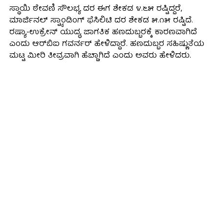
ಸ್ಥಾಯಿ ಠೇವಣಿ ಸೌಲಭ್ಯ ದರ ಈಗ ಶೇಕಡ ೪.೬೫ ರಷ್ಟಿದ್ದರೆ,
ಮಾರ್ಜಿನಲ್ ಸ್ಟ್ಯಾಂಡಿಂಗ್ ಫೆಸಿಲಿಟಿ ದರ ಶೇಕಡ ೫.೧೫ ರಷ್ಟಿದೆ.
ರಷ್ಯಾ-ಉಕ್ರೇನ್ ಯುದ್ಧ, ಜಾಗತಿಕ ಹಣದುಬ್ಬರಕ್ಕೆ ಕಾರಣವಾಗಿದೆ
ಎಂದು ಆರ್‌ಬಿಐ ಗವರ್ನರ್ ಹೇಳಿದ್ದಾರೆ. ಹಣದುಬ್ಬರ ಸಹಿಷ್ಣುತೆಯ
ಮಟ್ಟ ಮೀರಿ ತೀವ್ರವಾಗಿ ಹೆಚ್ಚಾಗಿದೆ ಎಂದು ಅವರು ಹೇಳಿದರು.