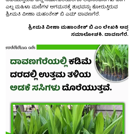
ಪಡೆಯುತ್ತಿರುವ ಎಲ್ಲ ಸಹೋದರಿಯರಿಗೂ ಅಭಿನಂದನೆಗಳು ಹಾಗೆ
ಎಲ್ಲ ಮಹಿಳಾ ಮಣಿಗಳ ಆಗಮನಕ್ಕೆ ಶುಭವನ್ನು ಕೋರುತ್ತಿರುವ
ಶ್ರೀಮತಿ ವೀಣಾ ಮಹಂತೇಶ್ ಬಿ ಎಮ್ ದಾವಣಗೆರೆ.
ಶ್ರೀಮತಿ ವೀಣಾ ಮಹಾಂತೇಶ್ ಬಿ ಎಂ ಲೇಖಕಿ ಆಪ್ತ
ಸಮಾಲೋಚಕಿ. ದಾವಣಗೆರೆ.