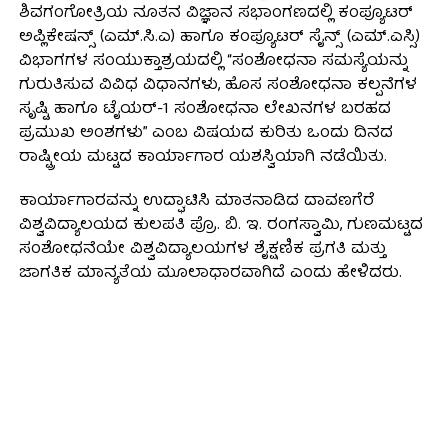
ಶಿವಗಂಗೋತ್ರಿಯ ನೂತನ ವಿಜ್ಞಾನ ಸಭಾಂಗಣದಲ್ಲಿ ಕಂಪ್ಯೂಟರ್
ಅಪ್ಲಿಕೇಷನ್ಸ್ (ಎಮ್.ಸಿ.ಎ) ಹಾಗೂ ಕಂಪ್ಯೂಟರ್ ಸೈನ್ಸ್ (ಎಮ್.ಎಸ್ಸಿ)
ವಿಭಾಗಗಳ ಸಂಯುಕ್ತಾಶ್ರಯದಲ್ಲಿ “ಸಂಶೋಧನಾ ಸಮಸ್ಯೆಯನ್ನು
ಗುರುತಿಸುವ ವಿವಿಧ ವಿಧಾನಗಳು, ಹೊಸ ಸಂಶೋಧನಾ ಕಲ್ಪನೆಗಳ
ಸೃಷ್ಟಿ ಹಾಗೂ ಟೈಯರ್-1 ಸಂಶೋಧನಾ ಲೇಖನಗಳ ಬರಹದ
ಪ್ರಮುಖ ಅಂಶಗಳು” ಎಂಬ ವಿಷಯದ ಕುರಿತು ಒಂದು ದಿನದ
ರಾಷ್ಟ್ರೀಯ ಮಟ್ಟದ ಕಾರ್ಯಾಗಾರ ಯಶಸ್ವಿಯಾಗಿ ನಡೆಯಿತು.
ಕಾರ್ಯಾಗಾರವನ್ನು ಉದ್ಘಾಟಿಸಿ ಮಾತನಾಡಿದ ದಾವಣಗೆರೆ
ವಿಶ್ವವಿದ್ಯಾಲಯದ ಕುಲಪತಿ ಪ್ರೊ. ಬಿ. ಇ. ರಂಗಸ್ವಾಮಿ, ಗುಣಮಟ್ಟದ
ಸಂಶೋಧನೆಯೇ ವಿಶ್ವವಿದ್ಯಾಲಯಗಳ ಶೈಕ್ಷಣಿಕ ಪ್ರಗತಿ ಮತ್ತು
ಜಾಗತಿಕ ಮಾನ್ಯತೆಯ ಮೂಲಾಧಾರವಾಗಿದೆ ಎಂದು ಹೇಳಿದರು.