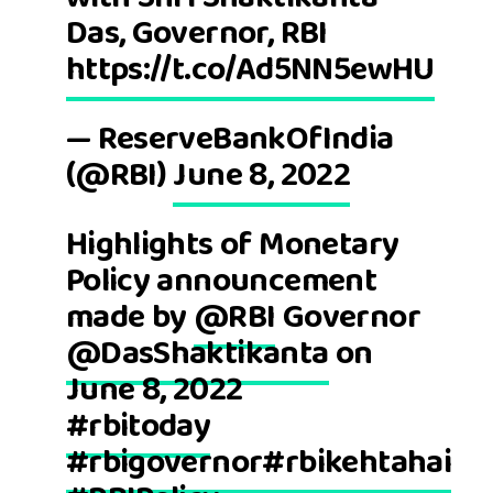
Das, Governor, RBI
https://t.co/Ad5NN5ewHU
— ReserveBankOfIndia
(@RBI)
June 8, 2022
Highlights of Monetary
Policy announcement
made by
@RBI
Governor
@DasShaktikanta
on
June 8, 2022
#rbitoday
#rbigovernor
#rbikehtahai