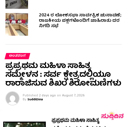
2024 ರ ಲೋಕಸಭಾ ಸಾರ್ವತ್ರಿಕ ಚುನಾವಣೆ;
ರಾಜಕೀಯ ಪಕ್ಷಗಳೊಂದಿಗೆ ಜಾಹಿರಾತು ದರ
ನಿಗದಿ ಸಭೆ
ಅಂತರಂಗ
ಪ್ರಪ್ರಥಮ ಮಹಿಳಾ ಸಾಹಿತ್ಯ
ಸಮ್ಮೇಳನ : ಸರ್ವ ಕ್ಷೇತ್ರದಲ್ಲಿಯೂ
ರಾರಾಜಿಸುವ ಶಿಖರ ಶಿರೋಮಣಿಗಳು
Published
2 days ago
on
August 7, 2026
By
SuddiDina