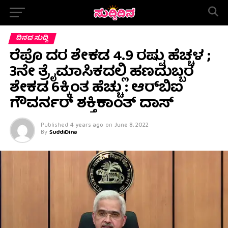
ದಿನದ ಸುದ್ದಿ
ರೆಪೊ ದರ ಶೇಕಡ 4.9 ರಷ್ಟು ಹೆಚ್ಚಳ ;
3ನೇ ತ್ರೈಮಾಸಿಕದಲ್ಲಿ ಹಣದುಬ್ಬರ
ಶೇಕಡ 6ಕ್ಕಿಂತ ಹೆಚ್ಚು : ಆರ್‌ಬಿಐ
ಗೌವರ್ನರ್ ಶಕ್ತಿಕಾಂತ್ ದಾಸ್
Published
4 years ago
on
June 8, 2022
By
SuddiDina