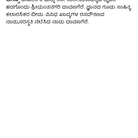
ಆಗಸ್ಟ್
ದಿನಾಂಕ 8 ಮತ್ತು 9ನೇ ತಾರೀಕು,ಸಾಹಿತ್ಯದ ಬೃಹತ್
ಹಡಗೊಂದು ಶ್ರೀಮಂತನಗರಿ ದಾವಣಗೆರೆ. ಜ್ಞಾನದ ಗೂಡು ಸಾಹಿತ್ಯ
ಕಲಾರಸಿಕರ ಬೀಡು. ವಿವಿಧ ಖಾದ್ಯಗಳ ರಸದೌತಣದ
ನಾಡು,ಸರಸ್ವತಿ ನೆಲೆಸಿದ ನಾಡು ದಾವಣಗೆರೆ.