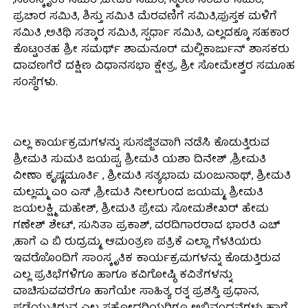
,ಸಾಂಸ್ಕೃತಿಕ ಸಮಿತಿ ,ವೇದಿಕೆ ಸಮಿತಿ, ಸ್ಮರಣ ಸಂಚಿಕೆ ಸಮಿತಿ,
ಪ್ರಚಾರ ಸಮಿತಿ, ಶಿಸ್ತು ಸಮಿತಿ ಮೆರವಣಿಗೆ ಸಮಿತಿ,ಪುಸ್ತಕ ಮಳಿಗೆ
ಸಮಿತಿ ,ಅತಿಥಿ ಸತ್ಕಾರ ಸಮಿತಿ, ಸ್ಪರ್ಧಾ ಸಮಿತಿ, ಎಲ್ಲದಕ್ಕೂ ಸಹಕಾರ
ಕೊಟ್ಟಂತಹ ಶ್ರೀ ಸಮರ್ಥ್ ಶಾಮನೂರ್ ಮಲ್ಲಿಕಾರ್ಜುನ್ ಶಾಸಕರು
ದಾವಣಗೆರೆ ದಕ್ಷಿಣ ವಿಧಾನಸಭಾ ಕ್ಷೇತ್ರ, ಶ್ರೀ ಸೋಮೇಶ್ವರ ಸಮೂಹ
ಸಂಸ್ಥೆಗಳು.
ಎಲ್ಲ ಕಾರ್ಯಕ್ರಮಗಳನ್ನು ಸುಸಜ್ಜಿತವಾಗಿ ನಡೆಸಿ ಕೊಡುತ್ತಿರುವ
ಶ್ರೀಮತಿ ಸುಮತಿ ಜಯಪ್ಪ, ಶ್ರೀಮತಿ ಯಶಾ ದಿನೇಶ್ ,ಶ್ರೀಮತಿ
ವೀಣಾ ಕೃಷ್ಣಮೂರ್ತಿ , ಶ್ರೀಮತಿ ಸತ್ಯಭಾಮ ಮಂಜುನಾಥ್, ಶ್ರೀಮತಿ
ಮಲ್ಲಮ್ಮ ಎಂ ಎಸ್ ,ಶ್ರೀಮತಿ ನೀಲಗುಂದ ಜಯಮ್ಮ, ಶ್ರೀಮತಿ
ಜಯಲಕ್ಷ್ಮಿ ಮಹೇಶ್, ಶ್ರೀಮತಿ ಪ್ರೇಮ ಸೋಮಶೇಖರ್ ಹೇಮ
ಗಣೇಶ್ ಶೇಟ್, ಸುನಿತಾ ಪ್ರಕಾಶ್, ವರದಿಗಾರರಾದ ಭಾರತಿ ಎಚ್
,ಹಾಗೆ ಎ ಬಿ ರುದ್ರಮ್ಮ, ಆಮಂತ್ರಣ ಪತ್ರಿಕೆ ಎಲ್ಲಾ ಗೆಳತಿಯರು
ಇವರೊೊಂದಿಗೆ ಸಾಂಸ್ಕೃತಿಕ ಕಾರ್ಯಕ್ರಮಗಳನ್ನು ಕೊಡುತ್ತಿರುವ
ಎಲ್ಲ ಪ್ರತಿಭೆಗಳಿಗೂ ಹಾಗೂ ಕವಿಗೋಷ್ಠಿ ಕವಿತೆಗಳನ್ನು
ವಾಚಿಸುವವರೆಗೂ ಹಾಗೆಯೇ ಸಾಹಿತ್ಯ ರತ್ನ ಪ್ರಶಸ್ತಿ ಪ್ರಧಾನ,