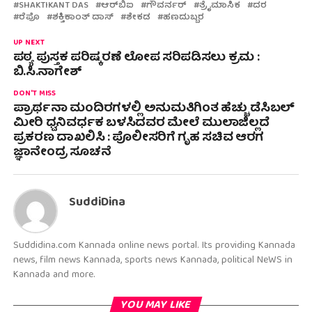
SHAKTIKANT DAS
ಆರ್‌ಬಿಐ
ಗೌವರ್ನರ್
ತ್ರೈಮಾಸಿಕ
ದರ
ರೆಪೊ
ಶಕ್ತಿಕಾಂತ್ ದಾಸ್
ಶೇಕಡ
ಹಣದುಬ್ಬರ
UP NEXT
ಪಠ್ಯ ಪುಸ್ತಕ ಪರಿಷ್ಕರಣೆ ಲೋಪ ಸರಿಪಡಿಸಲು ಕ್ರಮ :
ಬಿ.ಸಿ.ನಾಗೇಶ್
DON'T MISS
ಪ್ರಾರ್ಥನಾ ಮಂದಿರಗಳಲ್ಲಿ ಅನುಮತಿಗಿಂತ ಹೆಚ್ಚು ಡೆಸಿಬಲ್
ಮೀರಿ ಧ್ವನಿವರ್ಧಕ ಬಳಸಿದವರ ಮೇಲೆ ಮುಲಾಜಿಲ್ಲದೆ
ಪ್ರಕರಣ ದಾಖಲಿಸಿ : ಪೊಲೀಸರಿಗೆ ಗೃಹ ಸಚಿವ ಆರಗ
ಜ್ಞಾನೇಂದ್ರ ಸೂಚನೆ
SuddiDina
Suddidina.com Kannada online news portal. Its providing Kannada
news, film news Kannada, sports news Kannada, political NeWS in
Kannada and more.
YOU MAY LIKE