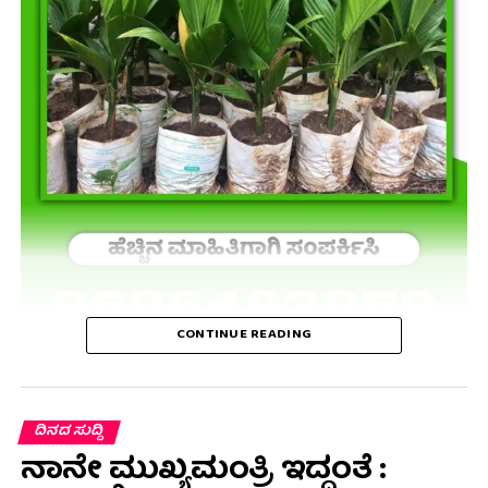
CONTINUE READING
ದಿನದ ಸುದ್ದಿ
ನಾನೇ ಮುಖ್ಯಮಂತ್ರಿ ಇದ್ದಂತೆ :