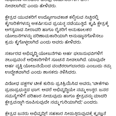
ಸುಧಾರಣೆ ಸೇರಿದಂತೆ ಹಲವು ಕಾಮಗಾರಿಗಳಿಗೆ ವೇಗ
ನೀಡಲಾಗಿದೆ,” ಎಂದು ಹೇಳಿದರು.
ಕ್ಷೇತ್ರದ ಯುವಕರಿಗೆ ಉದ್ಯೋಗಾವಕಾಶ ಕಲ್ಪಿಸುವ ನಿಟ್ಟಿನಲ್ಲಿ
ಕೈಗಾರಿಕೆಗಳನ್ನು ಆಕರ್ಷಿಸುವ ಪ್ರಯತ್ನ ನಡೆಯುತ್ತಿದೆ. ಕೃಷಿ ಕ್ಷೇತ್ರಕ್ಕೆ
ಅಗತ್ಯವಾದ ನೀರಾವರಿ ಹಾಗೂ ರೈತರಿಗೆ ಅನುಕೂಲಕರ
ಯೋಜನೆಗಳನ್ನು ಪರಿಣಾಮಕಾರಿಯಾಗಿ ಅನುಷ್ಠಾನಗೊಳಿಸಲು
ಕ್ರಮ ಕೈಗೊಳ್ಳಲಾಗಿದೆ ಎಂದು ಅವರು ಹೇಳಿದರು.
ಸರ್ಕಾರದ ಅಭಿವೃದ್ಧಿ ಯೋಜನೆಗಳು ಅರ್ಹ ಫಲಾನುಭವಿಗಳಿಗೆ
ತಲುಪುವಂತೆ ಅಧಿಕಾರಿಗಳಿಗೆ ಸೂಚನೆ ನೀಡಲಾಗಿದೆ. ಯಾವುದೇ
ಅರ್ಹ ವ್ಯಕ್ತಿ ಯೋಜನೆಯಿಂದ ವಂಚಿತರಾಗಬಾರದು ಎಂಬುದು ತಮ್ಮ
ಉದ್ದೇಶವಾಗಿದೆ ಎಂದು ಶಾಸಕರು ತಿಳಿಸಿದರು.
ವಿರೋಧ ಪಕ್ಷಗಳ ಟೀಕೆ ಕುರಿತು ಪ್ರತಿಕ್ರಿಯಿಸಿದ ಅವರು, “ಟೀಕೆಗಳು
ಪ್ರಜಾಪ್ರಭುತ್ವದ ಭಾಗ. ಆದರೆ ಅಭಿವೃದ್ಧಿಯೇ ನಮ್ಮ ಉತ್ತರ. ಜನರ
ಸಮಸ್ಯೆಗಳಿಗೆ ಪರಿಹಾರ ನೀಡುವುದು ಹಾಗೂ ಕ್ಷೇತ್ರವನ್ನು ಮಾದರಿ
ಕ್ಷೇತ್ರವನ್ನಾಗಿ ರೂಪಿಸುವುದೇ ನಮ್ಮ ಗುರಿಯಾಗಿದೆ,” ಎಂದರು.
ಕ್ಷೇತ್ರದ ಜನರು ಅಭಿವೃದ್ಧಿಗೆ ಸಹಕಾರ ನೀಡುತ್ತಿರುವುದಕ್ಕೆ ಕೃತಜ್ಞತೆ