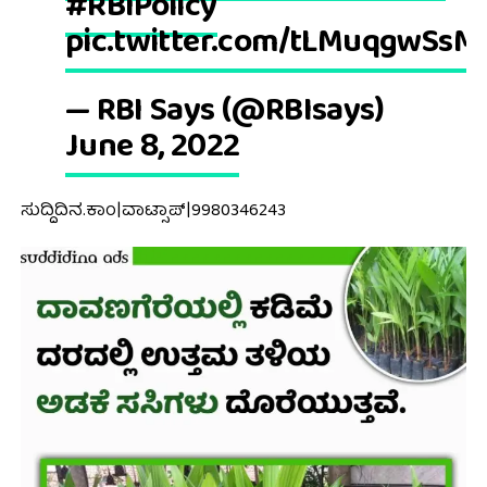
#RBIPolicy
pic.twitter.com/tLMuqgwSsM
— RBI Says (@RBIsays)
June 8, 2022
ಸುದ್ದಿದಿನ.ಕಾಂ|ವಾಟ್ಸಾಪ್|9980346243