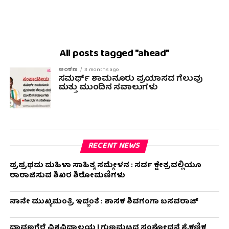
All posts tagged "ahead"
ಅಂಕಣ
3 months ago
ಸಮರ್ಥ್ ಶಾಮನೂರು ಪ್ರಯಾಸದ ಗೆಲುವು
ಮತ್ತು ಮುಂದಿನ ಸವಾಲುಗಳು
RECENT NEWS
ಪ್ರಪ್ರಥಮ ಮಹಿಳಾ ಸಾಹಿತ್ಯ ಸಮ್ಮೇಳನ : ಸರ್ವ ಕ್ಷೇತ್ರದಲ್ಲಿಯೂ
ರಾರಾಜಿಸುವ ಶಿಖರ ಶಿರೋಮಣಿಗಳು
ನಾನೇ ಮುಖ್ಯಮಂತ್ರಿ ಇದ್ದಂತೆ : ಶಾಸಕ ಶಿವಗಂಗಾ ಬಸವರಾಜ್
ದಾವಣಗೆರೆ ವಿಶ್ವವಿದ್ಯಾಲಯ | ಗುಣಮಟ್ಟದ ಸಂಶೋಧನೆ ಶೈಕ್ಷಣಿಕ