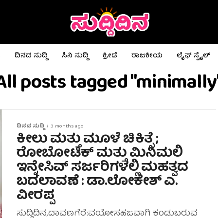
ಟ
ದಿನದ ಸುದ್ದಿ
ಸಿನಿ ಸುದ್ದಿ
ಕ್ರೀಡೆ
ರಾಜಕೀಯ
ಲೈಫ್ ಸ್ಟೈಲ್
All posts tagged "minimally
ದಿನದ ಸುದ್ದಿ
3 months ago
ಕೀಲು ಮತ್ತು ಮೂಳೆ ಚಿಕಿತ್ಸೆ ;
ರೋಬೋಟಿಕ್ ಮತ್ತು ಮಿನಿಮಲಿ
ಇನ್ನೇಸಿವ್ ಸರ್ಜರಿಗಳಲ್ಲಿ‌ ಮಹತ್ವದ
ಬದಲಾವಣೆ : ಡಾ.ಲೋಕೇಶ್ ಎ.
ವೀರಪ್ಪ
ಸುದ್ದಿದಿನ,ದಾವಣಗೆರೆ:ವಯೋಸಹಜವಾಗಿ ಕಂಡುಬರುವ