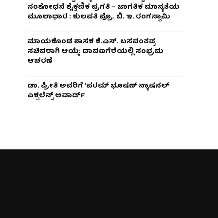
ಸಂಶೋಧನೆ ಶೈಕ್ಷಣಿಕ ಪ್ರಗತಿ – ಜಾಗತಿಕ ಮಾನ್ಯತೆಯ
ಮೂಲಾಧಾರ : ಕುಲಪತಿ ಪ್ರೊ. ಬಿ. ಇ. ರಂಗಸ್ವಾಮಿ
ಮಾಯಕೊಂಡ ಶಾಸಕ ಕೆ.ಎಸ್. ಬಸವಂತಪ್ಪ
ಸಚಿವರಾಗಿ ಆಯ್ಕೆ: ದಾವಣಗೆರೆಯಲ್ಲಿ ಸಂಭ್ರಮ
ಆಚರಣೆ
ಡಾ. ಪ್ರೀತಿ ಅವರಿಗೆ ‘ಪರಮ್ ಭೂಷಣ್ ನ್ಯಾಷನಲ್
ಎಕ್ಸಲೆನ್ಸ್ ಅವಾರ್ಡ್