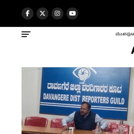
ಮುಖಪು