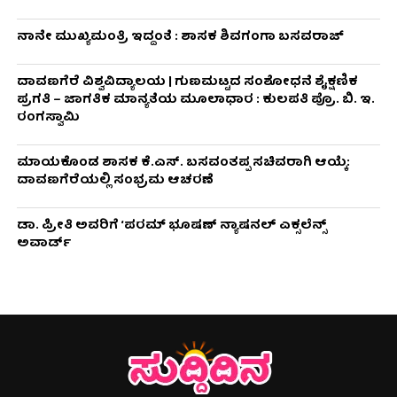
ನಾನೇ ಮುಖ್ಯಮಂತ್ರಿ ಇದ್ದಂತೆ : ಶಾಸಕ ಶಿವಗಂಗಾ ಬಸವರಾಜ್
ದಾವಣಗೆರೆ ವಿಶ್ವವಿದ್ಯಾಲಯ | ಗುಣಮಟ್ಟದ ಸಂಶೋಧನೆ ಶೈಕ್ಷಣಿಕ
ಪ್ರಗತಿ – ಜಾಗತಿಕ ಮಾನ್ಯತೆಯ ಮೂಲಾಧಾರ : ಕುಲಪತಿ ಪ್ರೊ. ಬಿ. ಇ.
ರಂಗಸ್ವಾಮಿ
ಮಾಯಕೊಂಡ ಶಾಸಕ ಕೆ.ಎಸ್. ಬಸವಂತಪ್ಪ ಸಚಿವರಾಗಿ ಆಯ್ಕೆ:
ದಾವಣಗೆರೆಯಲ್ಲಿ ಸಂಭ್ರಮ ಆಚರಣೆ
ಡಾ. ಪ್ರೀತಿ ಅವರಿಗೆ ‘ಪರಮ್ ಭೂಷಣ್ ನ್ಯಾಷನಲ್ ಎಕ್ಸಲೆನ್ಸ್
ಅವಾರ್ಡ್