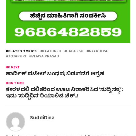
RELATED TOPICS:
FEATURED
JAGGESH
NEERDOSE
TOTAPURI
VIJAYA PRASAD
UP NEXT
ಹಾರ್ದಿಕ್ ಪಟೇಲ್ ಬಂಧನ; ಬಿಡುಗಡೆಗೆ ಆಗ್ರಹ
DON'T MISS
ಕೇರಳದಲ್ಲಿ‌ ದಲಿತರಿಂದ ಊಟ ನಿರಾಕರಿಸಿದ ‘ಸುದ್ದಿ ಸತ್ಯ’ :
ಇದು ‘ಸುದ್ದಿದಿನ’ ರಿಯಾಲಿಟಿ ಚೆಕ್..!
SuddiDina