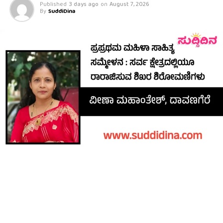
Published
3 days ago
on
August 7, 2026
By
SuddiDina