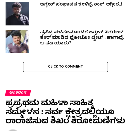
ಜಗ್ಗೇಶ್ ಸಂಭಾವನೆ ಕೇಳಿದ್ರೆ ಶಾಕ್ ಆಗ್ತೀರ..!
ಪ್ರಸಿದ್ಧ ಖಳನಟನೊಂದಿಗೆ ಜಗ್ಗೇಶ್ ಸಿಗರೇಟ್
ಶೇರ್ ಮಾಡಿದ ಫೋಟೋ ಟ್ವೀಟ್ : ಹಾಗಾದ್ರೆ
ಆ ನಟ ಯಾರು?
CLICK TO COMMENT
ಅಂತರಂಗ
ಪ್ರಪ್ರಥಮ ಮಹಿಳಾ ಸಾಹಿತ್ಯ
ಸಮ್ಮೇಳನ : ಸರ್ವ ಕ್ಷೇತ್ರದಲ್ಲಿಯೂ
ರಾರಾಜಿಸುವ ಶಿಖರ ಶಿರೋಮಣಿಗಳು