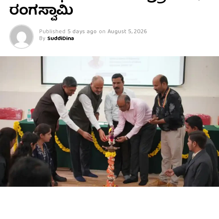
ರಂಗಸ್ವಾಮಿ
Published
5 days ago
on
August 5, 2026
By
SuddiDina