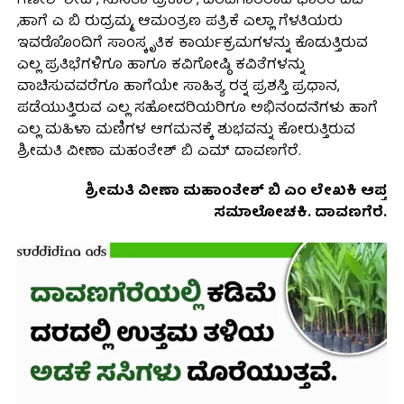
ಗಣೇಶ್ ಶೇಟ್, ಸುನಿತಾ ಪ್ರಕಾಶ್, ವರದಿಗಾರರಾದ ಭಾರತಿ ಎಚ್
,ಹಾಗೆ ಎ ಬಿ ರುದ್ರಮ್ಮ, ಆಮಂತ್ರಣ ಪತ್ರಿಕೆ ಎಲ್ಲಾ ಗೆಳತಿಯರು
ಇವರೊೊಂದಿಗೆ ಸಾಂಸ್ಕೃತಿಕ ಕಾರ್ಯಕ್ರಮಗಳನ್ನು ಕೊಡುತ್ತಿರುವ
ಎಲ್ಲ ಪ್ರತಿಭೆಗಳಿಗೂ ಹಾಗೂ ಕವಿಗೋಷ್ಠಿ ಕವಿತೆಗಳನ್ನು
ವಾಚಿಸುವವರೆಗೂ ಹಾಗೆಯೇ ಸಾಹಿತ್ಯ ರತ್ನ ಪ್ರಶಸ್ತಿ ಪ್ರಧಾನ,
ಪಡೆಯುತ್ತಿರುವ ಎಲ್ಲ ಸಹೋದರಿಯರಿಗೂ ಅಭಿನಂದನೆಗಳು ಹಾಗೆ
ಎಲ್ಲ ಮಹಿಳಾ ಮಣಿಗಳ ಆಗಮನಕ್ಕೆ ಶುಭವನ್ನು ಕೋರುತ್ತಿರುವ
ಶ್ರೀಮತಿ ವೀಣಾ ಮಹಂತೇಶ್ ಬಿ ಎಮ್ ದಾವಣಗೆರೆ.
ಶ್ರೀಮತಿ ವೀಣಾ ಮಹಾಂತೇಶ್ ಬಿ ಎಂ ಲೇಖಕಿ ಆಪ್ತ
ಸಮಾಲೋಚಕಿ. ದಾವಣಗೆರೆ.