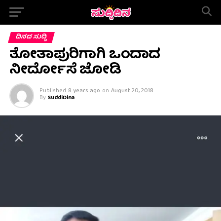
ದಿನದ ಸುದ್ದಿ
ತೋತಾಪುರಿಗಾಗಿ ಒಂದಾದ
ನೀರ್ದೋಸೆ ಜೋಡಿ
Published
8 years ago
on
August 20, 2018
By
SuddiDina