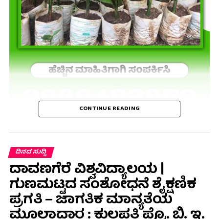
CONTINUE READING
ದಿನದ ಸುದ್ದಿ
ದಾವಣಗೆರೆ ವಿಶ್ವವಿದ್ಯಾಲಯ |
ಗುಣಮಟ್ಟದ ಸಂಶೋಧನೆ ಶೈಕ್ಷಣಿಕ
ಪ್ರಗತಿ – ಜಾಗತಿಕ ಮಾನ್ಯತೆಯ
ಮೂಲಾಧಾರ : ಕುಲಪತಿ ಪ್ರೊ. ಬಿ. ಇ.