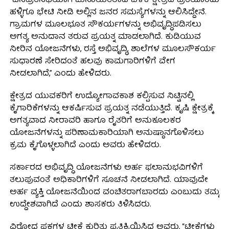
“ಜನಪ್ರತಿನಿಧಿಯಾಗಿ ಚುನಾಯಿತರಾದ ಬಳಿಕ ಕ್ಷೇತ್ರದ ಪ್ರತಿಯೊಂದು
ಹಳ್ಳಿಗೂ ಭೇಟಿ ನೀಡಿ ಅಲ್ಲಿನ ಜನರ ಸಮಸ್ಯೆಗಳನ್ನು ಆಲಿಸಿದ್ದೇನೆ.
ಗ್ರಾಮಗಳ ಮೂಲಭೂತ ಸೌಕರ್ಯಗಳನ್ನು ಅಭಿವೃದ್ಧಿಪಡಿಸಲು
ಅಗತ್ಯ ಅನುದಾನ ತರುವ ಪ್ರಯತ್ನ ಮಾಡಲಾಗಿದೆ. ಕುಡಿಯುವ
ನೀರಿನ ಯೋಜನೆಗಳು, ರಸ್ತೆ ಅಭಿವೃದ್ಧಿ, ಶಾಲೆಗಳ ಮೂಲಸೌಕರ್ಯ
ಸುಧಾರಣೆ ಸೇರಿದಂತೆ ಹಲವು ಕಾಮಗಾರಿಗಳಿಗೆ ವೇಗ
ನೀಡಲಾಗಿದೆ,” ಎಂದು ಹೇಳಿದರು.
ಕ್ಷೇತ್ರದ ಯುವಕರಿಗೆ ಉದ್ಯೋಗಾವಕಾಶ ಕಲ್ಪಿಸುವ ನಿಟ್ಟಿನಲ್ಲಿ
ಕೈಗಾರಿಕೆಗಳನ್ನು ಆಕರ್ಷಿಸುವ ಪ್ರಯತ್ನ ನಡೆಯುತ್ತಿದೆ. ಕೃಷಿ ಕ್ಷೇತ್ರಕ್ಕೆ
ಅಗತ್ಯವಾದ ನೀರಾವರಿ ಹಾಗೂ ರೈತರಿಗೆ ಅನುಕೂಲಕರ
ಯೋಜನೆಗಳನ್ನು ಪರಿಣಾಮಕಾರಿಯಾಗಿ ಅನುಷ್ಠಾನಗೊಳಿಸಲು
ಕ್ರಮ ಕೈಗೊಳ್ಳಲಾಗಿದೆ ಎಂದು ಅವರು ಹೇಳಿದರು.
ಸರ್ಕಾರದ ಅಭಿವೃದ್ಧಿ ಯೋಜನೆಗಳು ಅರ್ಹ ಫಲಾನುಭವಿಗಳಿಗೆ
ತಲುಪುವಂತೆ ಅಧಿಕಾರಿಗಳಿಗೆ ಸೂಚನೆ ನೀಡಲಾಗಿದೆ. ಯಾವುದೇ
ಅರ್ಹ ವ್ಯಕ್ತಿ ಯೋಜನೆಯಿಂದ ವಂಚಿತರಾಗಬಾರದು ಎಂಬುದು ತಮ್ಮ
ಉದ್ದೇಶವಾಗಿದೆ ಎಂದು ಶಾಸಕರು ತಿಳಿಸಿದರು.
ವಿರೋಧ ಪಕ್ಷಗಳ ಟೀಕೆ ಕುರಿತು ಪ್ರತಿಕ್ರಿಯಿಸಿದ ಅವರು, “ಟೀಕೆಗಳು