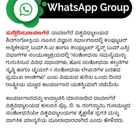
ಸುದ್ದಿದಿನ,ದಾವಣಗೆರೆ
: ದಾವಣಗೆರೆ ವಿಶ್ವವಿದ್ಯಾಲಯದ
ಶಿವಗಂಗೋತ್ರಿಯ ನೂತನ ವಿಜ್ಞಾನ ಸಭಾಂಗಣದಲ್ಲಿ ಕಂಪ್ಯೂಟರ್
ಅಪ್ಲಿಕೇಷನ್ಸ್ (ಎಮ್.ಸಿ.ಎ) ಹಾಗೂ ಕಂಪ್ಯೂಟರ್ ಸೈನ್ಸ್ (ಎಮ್.ಎಸ್ಸಿ)
ವಿಭಾಗಗಳ ಸಂಯುಕ್ತಾಶ್ರಯದಲ್ಲಿ “ಸಂಶೋಧನಾ ಸಮಸ್ಯೆಯನ್ನು
ಗುರುತಿಸುವ ವಿವಿಧ ವಿಧಾನಗಳು, ಹೊಸ ಸಂಶೋಧನಾ ಕಲ್ಪನೆಗಳ
ಸೃಷ್ಟಿ ಹಾಗೂ ಟೈಯರ್-1 ಸಂಶೋಧನಾ ಲೇಖನಗಳ ಬರಹದ
ಪ್ರಮುಖ ಅಂಶಗಳು” ಎಂಬ ವಿಷಯದ ಕುರಿತು ಒಂದು ದಿನದ
ರಾಷ್ಟ್ರೀಯ ಮಟ್ಟದ ಕಾರ್ಯಾಗಾರ ಯಶಸ್ವಿಯಾಗಿ ನಡೆಯಿತು.
ಕಾರ್ಯಾಗಾರವನ್ನು ಉದ್ಘಾಟಿಸಿ ಮಾತನಾಡಿದ ದಾವಣಗೆರೆ
ವಿಶ್ವವಿದ್ಯಾಲಯದ ಕುಲಪತಿ ಪ್ರೊ. ಬಿ. ಇ. ರಂಗಸ್ವಾಮಿ, ಗುಣಮಟ್ಟದ
ಸಂಶೋಧನೆಯೇ ವಿಶ್ವವಿದ್ಯಾಲಯಗಳ ಶೈಕ್ಷಣಿಕ ಪ್ರಗತಿ ಮತ್ತು
ಜಾಗತಿಕ ಮಾನ್ಯತೆಯ ಮೂಲಾಧಾರವಾಗಿದೆ ಎಂದು ಹೇಳಿದರು.