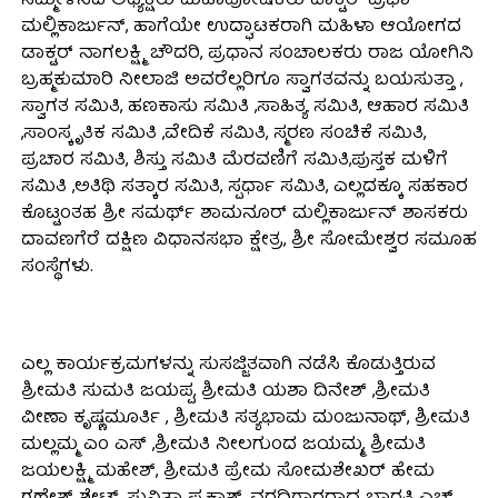
ಸಮ್ಮೇಳನದ ಅಧ್ಯಕ್ಷರು ಮಹಾಪೋಷಕರು ಡಾಕ್ಟರ್ ಪ್ರಭಾ
ಮಲ್ಲಿಕಾರ್ಜುನ್, ಹಾಗೆಯೇ ಉದ್ಘಾಟಕರಾಗಿ ಮಹಿಳಾ ಆಯೋಗದ
ಡಾಕ್ಟರ್ ನಾಗಲಕ್ಷ್ಮಿ ಚೌದರಿ, ಪ್ರಧಾನ ಸಂಚಾಲಕರು ರಾಜ ಯೋಗಿನಿ
ಬ್ರಹ್ಮಕುಮಾರಿ ನೀಲಾಜಿ ಅವರೆಲ್ಲರಿಗೂ ಸ್ವಾಗತವನ್ನು ಬಯಸುತ್ತಾ ,
ಸ್ವಾಗತ ಸಮಿತಿ, ಹಣಕಾಸು ಸಮಿತಿ ,ಸಾಹಿತ್ಯ ಸಮಿತಿ, ಆಹಾರ ಸಮಿತಿ
,ಸಾಂಸ್ಕೃತಿಕ ಸಮಿತಿ ,ವೇದಿಕೆ ಸಮಿತಿ, ಸ್ಮರಣ ಸಂಚಿಕೆ ಸಮಿತಿ,
ಪ್ರಚಾರ ಸಮಿತಿ, ಶಿಸ್ತು ಸಮಿತಿ ಮೆರವಣಿಗೆ ಸಮಿತಿ,ಪುಸ್ತಕ ಮಳಿಗೆ
ಸಮಿತಿ ,ಅತಿಥಿ ಸತ್ಕಾರ ಸಮಿತಿ, ಸ್ಪರ್ಧಾ ಸಮಿತಿ, ಎಲ್ಲದಕ್ಕೂ ಸಹಕಾರ
ಕೊಟ್ಟಂತಹ ಶ್ರೀ ಸಮರ್ಥ್ ಶಾಮನೂರ್ ಮಲ್ಲಿಕಾರ್ಜುನ್ ಶಾಸಕರು
ದಾವಣಗೆರೆ ದಕ್ಷಿಣ ವಿಧಾನಸಭಾ ಕ್ಷೇತ್ರ, ಶ್ರೀ ಸೋಮೇಶ್ವರ ಸಮೂಹ
ಸಂಸ್ಥೆಗಳು.
ಎಲ್ಲ ಕಾರ್ಯಕ್ರಮಗಳನ್ನು ಸುಸಜ್ಜಿತವಾಗಿ ನಡೆಸಿ ಕೊಡುತ್ತಿರುವ
ಶ್ರೀಮತಿ ಸುಮತಿ ಜಯಪ್ಪ, ಶ್ರೀಮತಿ ಯಶಾ ದಿನೇಶ್ ,ಶ್ರೀಮತಿ
ವೀಣಾ ಕೃಷ್ಣಮೂರ್ತಿ , ಶ್ರೀಮತಿ ಸತ್ಯಭಾಮ ಮಂಜುನಾಥ್, ಶ್ರೀಮತಿ
ಮಲ್ಲಮ್ಮ ಎಂ ಎಸ್ ,ಶ್ರೀಮತಿ ನೀಲಗುಂದ ಜಯಮ್ಮ, ಶ್ರೀಮತಿ
ಜಯಲಕ್ಷ್ಮಿ ಮಹೇಶ್, ಶ್ರೀಮತಿ ಪ್ರೇಮ ಸೋಮಶೇಖರ್ ಹೇಮ