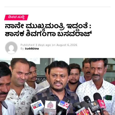
ದಿನದ ಸುದ್ದಿ
ನಾನೇ ಮುಖ್ಯಮಂತ್ರಿ ಇದ್ದಂತೆ :
ಶಾಸಕ ಶಿವಗಂಗಾ ಬಸವರಾಜ್
Published
3 days ago
on
August 6, 2026
By
SuddiDina