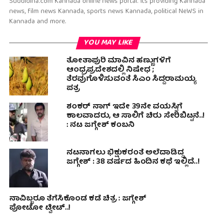
Suddidina.com Kannada online news portal. Its providing Kannada
news, film news Kannada, sports news Kannada, political NeWS in
Kannada and more.
YOU MAY LIKE
ತೋತಾಪುರಿ ಮಾವಿನ ಹಣ್ಣುಗಳಿಗೆ
ಆಂಧ್ರಪ್ರದೇಶದಲ್ಲಿ ನಿಷೇಧ ;
ತೆರವುಗೊಳಿಸುವಂತೆ ಸಿಎಂ ಸಿದ್ದರಾಮಯ್ಯ
ಪತ್ರ
ಶಂಕರ್ ನಾಗ್ ಇದೇ 39ನೇ ವಯಸ್ಸಿಗೆ
ಕಾಲವಾದರು, ಆ ಸಾಲಿಗೆ ಚಿರು ಸೇರಿಬಿಟ್ಟನೆ..!
: ನಟ ಜಗ್ಗೇಶ್ ಕಂಬನಿ
ನಟನಾಗಲು ಭಿಕ್ಷುಕರಂತೆ ಅಲೆದಾಡಿದ್ದ
ಜಗ್ಗೇಶ್ : 38 ವರ್ಷದ ಹಿಂದಿನ ಕಥೆ ಇಲ್ಲಿದೆ..!
ನಾವಿಬ್ಬರೂ ತೆಗೆಸಿಕೊಂಡ ಕಡೆ ಚಿತ್ರ : ಜಗ್ಗೇಶ್
ಪೋಟೋ ಟ್ವೀಟ್..!