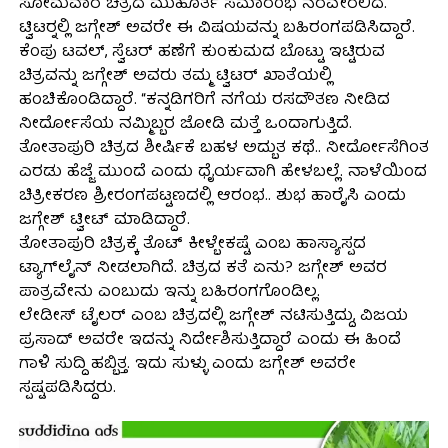
ಸೋಮವಾರ ಚಿತ್ರದ ಮುಹೂರ್ತ ಸಮಾರಂಭ ನೆರವೇರಲಿದೆ.
ಟ್ವಿಟರ್‍ನಲ್ಲಿ ಜಗ್ಗೇಶ್ ಅವರೇ ಈ ವಿಷಯವನ್ನು ಬಹಿರಂಗಪಡಿಸಿದ್ದಾರೆ.
ಕೆಂಪು ಟವಲ್, ಸ್ವೆಟರ್ ಹಣೆಗೆ ಕುಂಕುಮದ ಬೊಟ್ಟು ಇಟ್ಟಿರುವ
ಚಿತ್ರವನ್ನು ಜಗ್ಗೇಶ್ ಅವರು ತಮ್ಮ ಟ್ವಿಟರ್ ಖಾತೆಯಲ್ಲಿ
ಹಂಚಿಕೊಂಡಿದ್ದಾರೆ. “ಕನ್ನಡಿಗರಿಗೆ ನಗೆಯ ರಸದೌತಣ ನೀಡಿದ
ನೀರ್ದೋಸೆಯ ನಮ್ಮಿಬ್ಬರ ಜೋಡಿ ಮತ್ತೆ ಒಂದಾಗುತ್ತಿದೆ.
ತೋತಾಪುರಿ ಚಿತ್ರದ ಶೀರ್ಷಿಕೆ ಬಹಳ ಅದ್ಬುತ ಕಥೆ.. ನೀರ್ದೋಸೆಗಿಂತ
ಎರಡು ಹೆಜ್ಜೆ ಮುಂದೆ ಎಂದು ಧೈರ್ಯವಾಗಿ ಹೇಳಬಲ್ಲೆ. ನಾಳೆಯಿಂದ
ಚಿತ್ರೀಕರಣ ಶ್ರೀರಂಗಪಟ್ಟಣದಲ್ಲಿ ಆರಂಭ.. ಶುಭ ಹಾರೈಸಿ ಎಂದು
ಜಗ್ಗೇಶ್ ಟ್ವೀಟ್ ಮಾಡಿದ್ದಾರೆ.
ತೋತಾಪುರಿ ಚಿತ್ರಕ್ಕೆ ತೊಟ್ ಕೀಳ್ಬೇಕಷ್ಟೆ ಎಂಬ ಹಾಸ್ಯಾಸ್ಪದ
ಟ್ಯಾಗ್‍ಲೈನ್ ನೀಡಲಾಗಿದೆ. ಚಿತ್ರದ ಕತೆ ಏನು? ಜಗ್ಗೇಶ್ ಅವರ
ಪಾತ್ರವೇನು ಎಂಬುದು ಇನ್ನು ಬಹಿರಂಗಗೊಂಡಿಲ್ಲ.
ಲೇಡೀಸ್ ಟೈಲರ್ ಎಂಬ ಚಿತ್ರದಲ್ಲಿ ಜಗ್ಗೇಶ್ ನಟಿಸುತ್ತಿದ್ದು, ವಿಜಯ
ಪ್ರಸಾದ್ ಅವರೇ ಇದನ್ನು ನಿರ್ದೇಶಿಸುತ್ತಿದ್ದಾರೆ ಎಂದು ಈ ಹಿಂದೆ
ಗಾಳಿ ಸುದ್ದಿ ಹಬ್ಬಿತ್ತ. ಇದು ಸುಳ್ಳು ಎಂದು ಜಗ್ಗೇಶ್ ಅವರೇ
ಸ್ಪಷ್ಟಪಡಿಸಿದ್ದರು.