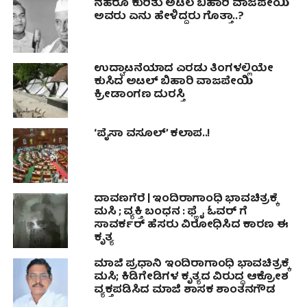
ನೆಹರೂ ಕುರಿತು ಅಟಲ ಬಿಹಾರಿ ವಾಜಪೇಯಿ
ಅವರು ಏನು ಹೇಳಿದ್ದರು ಗೊತ್ತಾ..?
ಉದ್ಘಾಟನೆಯಾದ ಎರಡು ತಿಂಗಳಲ್ಲಿಯೇ
ಕುಸಿದ ಅಟಲ್ ಬಿಹಾರಿ ವಾಜಪೇಯಿ
ಕ್ರೀಡಾಂಗಣ ದುರಸ್ತಿ
‘ಪೈಸಾ ವಸೂಲ್’ ಕಲಾಪ..!
ದಾವಣಗೆರೆ | ಇಂದಿರಾಗಾಂಧಿ ಭಾವಚಿತ್ರಕ್ಕೆ
ಮಸಿ ; ವ್ಯಕ್ತಿ ಬಂಧನ : ಫ್ಲೈ ಓವರ್ ಗೆ
ಸಾವರ್ಕರ್ ಹೆಸರು ವಿರೋಧಿಸಿದ ಕಾರಣ ಈ
ಕೃತ್ಯ
ಮಾಜಿ ಪ್ರಧಾನಿ ಇಂದಿರಾಗಾಂಧಿ ಭಾವಚಿತ್ರಕ್ಕೆ‌
ಮಸಿ; ಕಿಡಿಗೇಡಿಗಳ ಕೃತ್ಯದ ವಿರುದ್ಧ ಆಕ್ರೋಶ
ವ್ಯಕ್ತಪಡಿಸಿದ ಮಾಜಿ ಶಾಸಕ ಶಾಂತನಗೌಡ