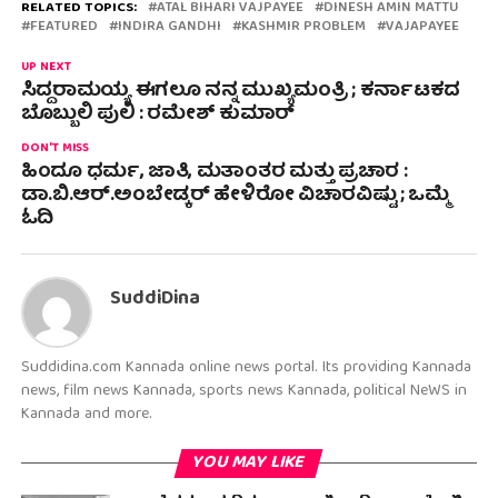
RELATED TOPICS:
ATAL BIHARI VAJPAYEE
DINESH AMIN MATTU
FEATURED
INDIRA GANDHI
KASHMIR PROBLEM
VAJAPAYEE
UP NEXT
ಸಿದ್ದರಾಮಯ್ಯ ಈಗಲೂ ನನ್ನ ಮುಖ್ಯಮಂತ್ರಿ ; ಕರ್ನಾಟಕದ
ಬೊಬ್ಬುಲಿ ಪುಲಿ : ರಮೇಶ್ ಕುಮಾರ್
DON'T MISS
ಹಿಂದೂ ಧರ್ಮ, ಜಾತಿ, ಮತಾಂತರ ಮತ್ತು ಪ್ರಚಾರ :
ಡಾ.ಬಿ.ಆರ್.ಅಂಬೇಡ್ಕರ್ ಹೇಳಿರೋ ವಿಚಾರವಿಷ್ಟು ; ಒಮ್ಮೆ
ಓದಿ
SuddiDina
Suddidina.com Kannada online news portal. Its providing Kannada
news, film news Kannada, sports news Kannada, political NeWS in
Kannada and more.
YOU MAY LIKE