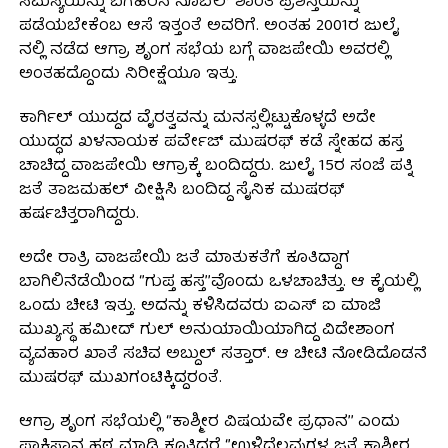
ಸಮಸ್ಯೆಯನ್ನು ಬಗೆಹರಿಸಿ ನೊಬೆಲ್ ಶಾಂತಿ ಪ್ರಶಸ್ತಿಯನ್ನು
ಪಡೆಯಬೇಕೆಂಬ ಆಸೆ ಇತ್ತಂತೆ ಅವರಿಗೆ. ಅಂತಹ 2001ರ ಜುಲೈ
ನಲ್ಲಿ ನಡೆದ ಆಗ್ರಾ ಶೃಂಗ ಸಭೆಯ ಬಗ್ಗೆ ವಾಜಪೇಯಿ ಅವರಲ್ಲಿ
ಅಂತಹದ್ದೊಂದು ನಿರೀಕ್ಷೆಯೂ ಇತ್ತು.
ಕಾರ್ಗಿಲ್ ಯುದ್ದದ ವೈರತ್ವವನ್ನು ಮನಸ್ಸಲ್ಲಿಟ್ಟುಕೊಳ್ಳದೆ ಅದೇ
ಯುದ್ಧದ ಖಳನಾಯಕ ಪರ್ವೇಜ್ ಮುಷರಫ್ ಕಡೆ ಸ್ನೇಹದ ಹಸ್ತ
ಚಾಚಿದ್ದ ವಾಜಪೇಯಿ ಆಗ್ರಾಕ್ಕೆ ಬಂದಿದ್ದರು. ಜುಲೈ 15ರ ಸಂಜೆ ಪತ್ನಿ
ಜತೆ ತಾಜಮಹಲ್ ವೀಕ್ಷಿಸಿ ಬಂದಿದ್ದ ಸೈನಿಕ ಮುಷರಫ್
ಹರ್ಷಚಿತ್ತರಾಗಿದ್ದರು.
ಅದೇ ರಾತ್ರಿ ವಾಜಪೇಯಿ ಜತೆ ಮಾತುಕತೆಗೆ ಕೂತಿದ್ದಾಗ
ಬಾಗಿಲಿನೆಡೆಯಿಂದ ‘’ಗುಪ್ತ ಹಸ್ತ’’ವೊಂದು ಒಳಚಾಚಿತ್ತು. ಆ ಕೈಯಲ್ಲಿ
ಒಂದು ಚೀಟಿ ಇತ್ತು. ಅದನ್ನು ಕಳಿಸಿದವರು ಐಎಸ್ ಐ ಮಾಜಿ
ಮುಖ್ಯಸ್ಥ ಹಮೀದ್ ಗುಲ್ ಅನುಯಾಯಿಯಾಗಿದ್ದ ವಿದೇಶಾಂಗ
ವ್ಯವಹಾರ ಖಾತೆ ಸಚಿವ ಅಬ್ದುಲ್ ಸತ್ತಾರ್. ಆ ಚೀಟಿ ನೋಡಿದೊಡನೆ
ಮುಷರಫ್ ಮುಖಗಂಟಿಕ್ಕಿದ್ದರಂತೆ.
ಆಗ್ರಾ ಶೃಂಗ ಸಭೆಯಲ್ಲಿ ‘’ಕಾಶ್ಮೀರ ವಿಷಯವೇ ಪ್ರಧಾನ’’ ಎಂದು
ಪಾಕಿಸ್ತಾನ ಹಠ ಮಾಡಿ ಕೂತಿದ್ದರೆ ‘’ಉಳಿದೆಲ್ಲವುಗಳ ಜತೆ ಕಾಶ್ಮೀರ