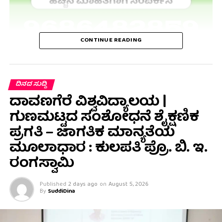
CONTINUE READING
ದಿನದ ಸುದ್ದಿ
ದಾವಣಗೆರೆ ವಿಶ್ವವಿದ್ಯಾಲಯ |
ಗುಣಮಟ್ಟದ ಸಂಶೋಧನೆ ಶೈಕ್ಷಣಿಕ
ಪ್ರಗತಿ – ಜಾಗತಿಕ ಮಾನ್ಯತೆಯ
ಮೂಲಾಧಾರ : ಕುಲಪತಿ ಪ್ರೊ. ಬಿ. ಇ.
ರಂಗಸ್ವಾಮಿ
Published
2 days ago
on
August 5, 2026
By
SuddiDina