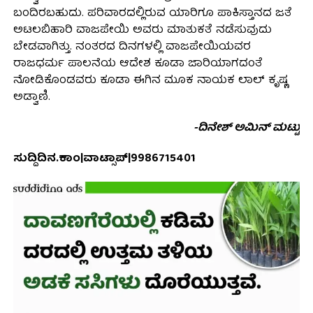
ಬಂದಿರಬಹುದು. ಪರಿವಾರದಲ್ಲಿರುವ ಯಾರಿಗೂ ಪಾಕಿಸ್ತಾನದ ಜತೆ
ಅಟಲಬಿಹಾರಿ ವಾಜಪೇಯಿ ಅವರು ಮಾತುಕತೆ ನಡೆಸುವುದು
ಬೇಡವಾಗಿತ್ತು. ನಂತರದ ದಿನಗಳಲ್ಲಿ ವಾಜಪೇಯಿಯವರ
ರಾಜಧರ್ಮ ಪಾಲನೆಯ ಆದೇಶ ಕೂಡಾ ಜಾರಿಯಾಗದಂತೆ
ನೋಡಿಕೊಂಡವರು ಕೂಡಾ ಈಗಿನ ಮೂಕ ನಾಯಕ ಲಾಲ್ ಕೃಷ್ಣ
ಅಡ್ವಾಣಿ.
-ದಿನೇಶ್ ಅಮಿನ್ ಮಟ್ಟು
ಸುದ್ದಿದಿನ.ಕಾಂ|ವಾಟ್ಸಾಪ್|9986715401