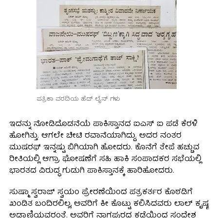
ಪತ್ರಿಕಾ ವರದಿಯ ಹೆಡ್ ಲೈನ್ ಗಳು
ಇದನ್ನು ನೋಡಿದೊಡನೆಯೆ ಪಾಕಿಸ್ತಾನದ ಐಎಸ್ ಐ ಪಡೆ ಕೆರಳಿ
ಹೋಗಿತ್ತು. ಆಗಲೇ ಚೀಟಿ ರವಾನೆಯಾಗಿದ್ದು. ಅದರ ನಂತರ
ಮುಷರಫ್ ಇನ್ನಷ್ಟು ಬಿಗಿಯಾಗಿ ಹೋದರು. ಕೊನೆಗೆ ತೇಪೆ ಹಚ್ಚುವ
ರೀತಿಯಲ್ಲಿ ಆಗ್ರಾ ಘೋಷಣೆಗೆ ಸಹಿ ಹಾಕಿ ಸಂಪಾದಕರ ಸಭೆಯಲ್ಲಿ
ಭಾರತದ ವಿರುದ್ಧ ಗುಡುಗಿ ಪಾಕಿಸ್ತಾನಕ್ಕೆ ಹಾರಿಹೋದರು.
ಸುಷ್ಮಾ ಸ್ವರಾಜ್ ಸ್ವಯಂ ಪ್ರೇರಣೆಯಿಂದ ಪತ್ರಕರ್ತರ ಕೊಠಡಿಗೆ
ಖಂಡಿತ ಬಂದಿರಲಿಲ್ಲ, ಅವರಿಗೆ ಕೀ ಕೊಟ್ಟು ಕಲಿಸಿದವರು ಲಾಲ್ ಕೃಷ್ಣ
ಅಡ್ವಾಣಿಯವರಂತೆ. ಅವರಿಗೆ ನಾಗಪುರದ ಕಡೆಯಿಂದ ಸಂದೇಶ