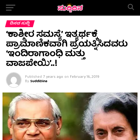
ದಿನದ ಸುದ್ದಿ
‘ಕಾಶ್ಮೀರ ಸಮಸ್ಯೆ’ ಇತ್ಯರ್ಥಕ್ಕೆ
ಪ್ರಾಮಾಣಿಕವಾಗಿ ಪ್ರಯತ್ನಿಸಿದವರು
‘ಇಂದಿರಾಗಾಂಧಿ ಮತ್ತು
ವಾಜಪೇಯಿ’..!
Published
7 years ago
on
February 16, 2019
By
SuddiDina