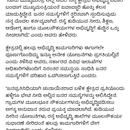
“ನಾನು ಮುಖ್ಯಮಂತ್ರಿ ಅಲ್ಲ. ಆದರೆ ನನ್ನ ಕ್ಷೇತ್ರದ ಅಭಿವೃದ್ಧಿ ವಿಚಾರ
ಬಂದಾಗ ಮುಖ್ಯಮಂತ್ರಿಯಂತೆ ಜವಾಬ್ದಾರಿ ಹೊತ್ತು ಕೆಲಸ
ಮಾಡುತ್ತಿದ್ದೇನೆ. ಜನರ ಸಮಸ್ಯೆಗಳಿಗೆ ತ್ವರಿತವಾಗಿ ಸ್ಪಂದಿಸುವುದು
ನನ್ನ ಮೊದಲ ಕರ್ತವ್ಯವಾಗಿದೆ. ರಸ್ತೆ, ಕುಡಿಯುವ ನೀರು, ಶಿಕ್ಷಣ,
ಆರೋಗ್ಯ ಹಾಗೂ ಮೂಲಸೌಕರ್ಯಗಳ ಅಭಿವೃದ್ಧಿಗೆ ಹೆಚ್ಚಿನ ಒತ್ತು
ನೀಡಲಾಗಿದೆ,” ಎಂದು ಅವರು ಹೇಳಿದರು.
ಕ್ಷೇತ್ರದಲ್ಲಿ ಹಲವು ಅಭಿವೃದ್ಧಿ ಕಾಮಗಾರಿಗಳು ಈಗಾಗಲೇ
ಪೂರ್ಣಗೊಂಡಿದ್ದು, ಇನ್ನೂ ಅನೇಕ ಯೋಜನೆಗಳು ಪ್ರಗತಿಯಲ್ಲಿವೆ
ಎಂದು ತಿಳಿಸಿದ ಅವರು, ಸರ್ಕಾರದ ವಿವಿಧ ಇಲಾಖೆಗಳ
ಅಧಿಕಾರಿಗಳೊಂದಿಗೆ ನಿರಂತರ ಸಮನ್ವಯ ಸಾಧಿಸಿ ಜನರ
ಸಮಸ್ಯೆಗಳಿಗೆ ಪರಿಹಾರ ಒದಗಿಸಲಾಗುತ್ತಿದೆ ಎಂದರು.
“ಜನಪ್ರತಿನಿಧಿಯಾಗಿ ಚುನಾಯಿತರಾದ ಬಳಿಕ ಕ್ಷೇತ್ರದ ಪ್ರತಿಯೊಂದು
ಹಳ್ಳಿಗೂ ಭೇಟಿ ನೀಡಿ ಅಲ್ಲಿನ ಜನರ ಸಮಸ್ಯೆಗಳನ್ನು ಆಲಿಸಿದ್ದೇನೆ.
ಗ್ರಾಮಗಳ ಮೂಲಭೂತ ಸೌಕರ್ಯಗಳನ್ನು ಅಭಿವೃದ್ಧಿಪಡಿಸಲು
ಅಗತ್ಯ ಅನುದಾನ ತರುವ ಪ್ರಯತ್ನ ಮಾಡಲಾಗಿದೆ. ಕುಡಿಯುವ
ನೀರಿನ ಯೋಜನೆಗಳು, ರಸ್ತೆ ಅಭಿವೃದ್ಧಿ, ಶಾಲೆಗಳ ಮೂಲಸೌಕರ್ಯ
ಸುಧಾರಣೆ ಸೇರಿದಂತೆ ಹಲವು ಕಾಮಗಾರಿಗಳಿಗೆ ವೇಗ