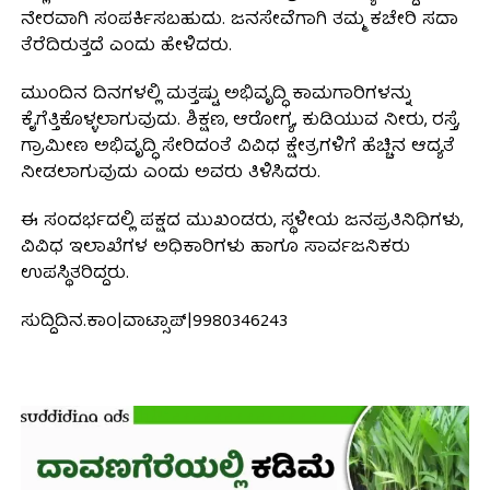
ನೇರವಾಗಿ ಸಂಪರ್ಕಿಸಬಹುದು. ಜನಸೇವೆಗಾಗಿ ತಮ್ಮ ಕಚೇರಿ ಸದಾ
ತೆರೆದಿರುತ್ತದೆ ಎಂದು ಹೇಳಿದರು.
ಮುಂದಿನ ದಿನಗಳಲ್ಲಿ ಮತ್ತಷ್ಟು ಅಭಿವೃದ್ಧಿ ಕಾಮಗಾರಿಗಳನ್ನು
ಕೈಗೆತ್ತಿಕೊಳ್ಳಲಾಗುವುದು. ಶಿಕ್ಷಣ, ಆರೋಗ್ಯ, ಕುಡಿಯುವ ನೀರು, ರಸ್ತೆ,
ಗ್ರಾಮೀಣ ಅಭಿವೃದ್ಧಿ ಸೇರಿದಂತೆ ವಿವಿಧ ಕ್ಷೇತ್ರಗಳಿಗೆ ಹೆಚ್ಚಿನ ಆದ್ಯತೆ
ನೀಡಲಾಗುವುದು ಎಂದು ಅವರು ತಿಳಿಸಿದರು.
ಈ ಸಂದರ್ಭದಲ್ಲಿ ಪಕ್ಷದ ಮುಖಂಡರು, ಸ್ಥಳೀಯ ಜನಪ್ರತಿನಿಧಿಗಳು,
ವಿವಿಧ ಇಲಾಖೆಗಳ ಅಧಿಕಾರಿಗಳು ಹಾಗೂ ಸಾರ್ವಜನಿಕರು
ಉಪಸ್ಥಿತರಿದ್ದರು.
ಸುದ್ದಿದಿನ.ಕಾಂ|ವಾಟ್ಸಾಪ್|9980346243