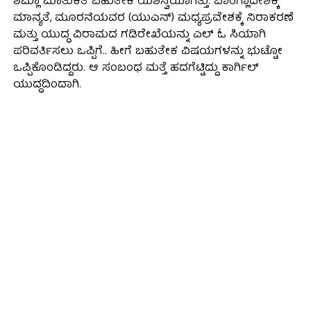
ಶಿಮ್ಲಾ ಮಾತುಕತೆ ಬಹುತೇಕ ಯಶಸ್ವಿಯಾಗಿತ್ತು. ಬಾಂಗ್ಲಾದೇಶಕ್ಕೆ
ಮಾನ್ಯತೆ, ಮೂರನೆಯವರ (ಯುಎನ್) ಮಧ್ಯಪ್ರವೇಶಕ್ಕೆ ನಿರಾಕರಣೆ
ಮತ್ತು ಯುದ್ಧ ವಿರಾಮದ ಗಡಿರೇಖೆಯನ್ನು ಎಲ್ ಓ ಸಿಯಾಗಿ
ಪರಿವರ್ತಿಸಲು ಒಪ್ಪಿಗೆ.. ಹೀಗೆ ಬಹುತೇಕ ವಿಷಯಗಳನ್ನು ಭುಟ್ಟೋ
ಒಪ್ಪಿಕೊಂಡಿದ್ದರು. ಆ ಸಂಬಂಧ ಮತ್ತೆ ಹದಗೆಟ್ಟಿದ್ದು ಕಾರ್ಗಿಲ್
ಯುದ್ಧದಿಂದಾಗಿ.