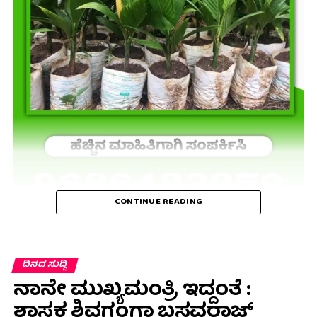
CONTINUE READING
ದಿನದ ಸುದ್ದಿ
ನಾನೇ ಮುಖ್ಯಮಂತ್ರಿ ಇದ್ದಂತೆ :
ಶಾಸಕ ಶಿವಗಂಗಾ ಬಸವರಾಜ್