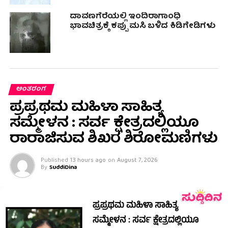
ದಾವಣಗೆರೆಯಲ್ಲಿ ಇಂದಿರಾಗಾಂಧಿ
ಭಾವಚಿತ್ರಕ್ಕೆ ಕಪ್ಪು ಮಸಿ ಬಳಿದ ಕಿಡಿಗೇಡಿಗಳು
ಅಂತರಂಗ
ಪ್ರಪ್ರಥಮ ಮಹಿಳಾ ಸಾಹಿತ್ಯ
ಸಮ್ಮೇಳನ : ಸರ್ವ ಕ್ಷೇತ್ರದಲ್ಲಿಯೂ
ರಾರಾಜಿಸುವ ಶಿಖರ ಶಿರೋಮಣಿಗಳು
Published
13 hours ago
on
August 7, 2026
By
SuddiDina