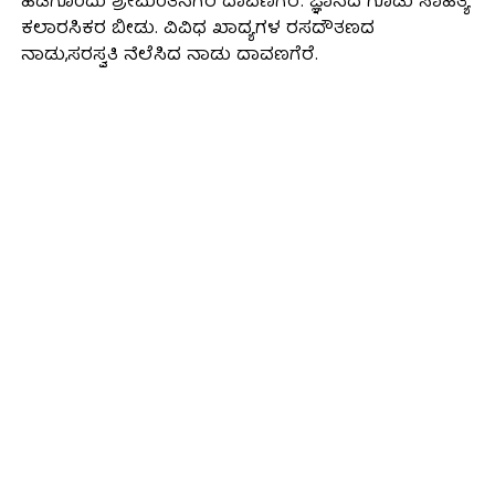
ಹಡಗೊಂದು ಶ್ರೀಮಂತನಗರಿ ದಾವಣಗೆರೆ. ಜ್ಞಾನದ ಗೂಡು ಸಾಹಿತ್ಯ
ಕಲಾರಸಿಕರ ಬೀಡು. ವಿವಿಧ ಖಾದ್ಯಗಳ ರಸದೌತಣದ
ನಾಡು,ಸರಸ್ವತಿ ನೆಲೆಸಿದ ನಾಡು ದಾವಣಗೆರೆ.