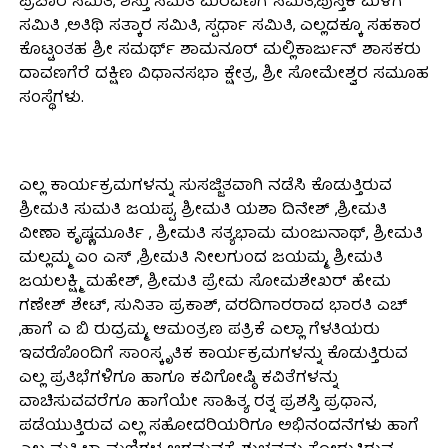
ಪ್ರಚಾರ ಸಮಿತಿ, ಶಿಸ್ತು ಸಮಿತಿ ಮೆರವಣಿಗೆ ಸಮಿತಿ,ಪುಸ್ತಕ ಮಳಿಗೆ
ಸಮಿತಿ ,ಅತಿಥಿ ಸತ್ಕಾರ ಸಮಿತಿ, ಸ್ಪರ್ಧಾ ಸಮಿತಿ, ಎಲ್ಲದಕ್ಕೂ ಸಹಕಾರ
ಕೊಟ್ಟಂತಹ ಶ್ರೀ ಸಮರ್ಥ್ ಶಾಮನೂರ್ ಮಲ್ಲಿಕಾರ್ಜುನ್ ಶಾಸಕರು
ದಾವಣಗೆರೆ ದಕ್ಷಿಣ ವಿಧಾನಸಭಾ ಕ್ಷೇತ್ರ, ಶ್ರೀ ಸೋಮೇಶ್ವರ ಸಮೂಹ
ಸಂಸ್ಥೆಗಳು.
ಎಲ್ಲ ಕಾರ್ಯಕ್ರಮಗಳನ್ನು ಸುಸಜ್ಜಿತವಾಗಿ ನಡೆಸಿ ಕೊಡುತ್ತಿರುವ
ಶ್ರೀಮತಿ ಸುಮತಿ ಜಯಪ್ಪ, ಶ್ರೀಮತಿ ಯಶಾ ದಿನೇಶ್ ,ಶ್ರೀಮತಿ
ವೀಣಾ ಕೃಷ್ಣಮೂರ್ತಿ , ಶ್ರೀಮತಿ ಸತ್ಯಭಾಮ ಮಂಜುನಾಥ್, ಶ್ರೀಮತಿ
ಮಲ್ಲಮ್ಮ ಎಂ ಎಸ್ ,ಶ್ರೀಮತಿ ನೀಲಗುಂದ ಜಯಮ್ಮ, ಶ್ರೀಮತಿ
ಜಯಲಕ್ಷ್ಮಿ ಮಹೇಶ್, ಶ್ರೀಮತಿ ಪ್ರೇಮ ಸೋಮಶೇಖರ್ ಹೇಮ
ಗಣೇಶ್ ಶೇಟ್, ಸುನಿತಾ ಪ್ರಕಾಶ್, ವರದಿಗಾರರಾದ ಭಾರತಿ ಎಚ್
,ಹಾಗೆ ಎ ಬಿ ರುದ್ರಮ್ಮ, ಆಮಂತ್ರಣ ಪತ್ರಿಕೆ ಎಲ್ಲಾ ಗೆಳತಿಯರು
ಇವರೊೊಂದಿಗೆ ಸಾಂಸ್ಕೃತಿಕ ಕಾರ್ಯಕ್ರಮಗಳನ್ನು ಕೊಡುತ್ತಿರುವ
ಎಲ್ಲ ಪ್ರತಿಭೆಗಳಿಗೂ ಹಾಗೂ ಕವಿಗೋಷ್ಠಿ ಕವಿತೆಗಳನ್ನು
ವಾಚಿಸುವವರೆಗೂ ಹಾಗೆಯೇ ಸಾಹಿತ್ಯ ರತ್ನ ಪ್ರಶಸ್ತಿ ಪ್ರಧಾನ,
ಪಡೆಯುತ್ತಿರುವ ಎಲ್ಲ ಸಹೋದರಿಯರಿಗೂ ಅಭಿನಂದನೆಗಳು ಹಾಗೆ