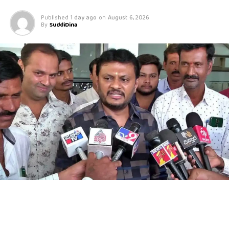
Published
1 day ago
on
August 6, 2026
By
SuddiDina