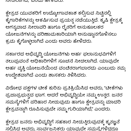
ನೀಡಲಾಗಿದೆ,” ಎಂದು ಹೇಳಿದರು.
ಕ್ಷೇತ್ರದ ಯುವಕರಿಗೆ ಉದ್ಯೋಗಾವಕಾಶ ಕಲ್ಪಿಸುವ ನಿಟ್ಟಿನಲ್ಲಿ
ಕೈಗಾರಿಕೆಗಳನ್ನು ಆಕರ್ಷಿಸುವ ಪ್ರಯತ್ನ ನಡೆಯುತ್ತಿದೆ. ಕೃಷಿ ಕ್ಷೇತ್ರಕ್ಕೆ
ಅಗತ್ಯವಾದ ನೀರಾವರಿ ಹಾಗೂ ರೈತರಿಗೆ ಅನುಕೂಲಕರ
ಯೋಜನೆಗಳನ್ನು ಪರಿಣಾಮಕಾರಿಯಾಗಿ ಅನುಷ್ಠಾನಗೊಳಿಸಲು
ಕ್ರಮ ಕೈಗೊಳ್ಳಲಾಗಿದೆ ಎಂದು ಅವರು ಹೇಳಿದರು.
ಸರ್ಕಾರದ ಅಭಿವೃದ್ಧಿ ಯೋಜನೆಗಳು ಅರ್ಹ ಫಲಾನುಭವಿಗಳಿಗೆ
ತಲುಪುವಂತೆ ಅಧಿಕಾರಿಗಳಿಗೆ ಸೂಚನೆ ನೀಡಲಾಗಿದೆ. ಯಾವುದೇ
ಅರ್ಹ ವ್ಯಕ್ತಿ ಯೋಜನೆಯಿಂದ ವಂಚಿತರಾಗಬಾರದು ಎಂಬುದು ತಮ್ಮ
ಉದ್ದೇಶವಾಗಿದೆ ಎಂದು ಶಾಸಕರು ತಿಳಿಸಿದರು.
ವಿರೋಧ ಪಕ್ಷಗಳ ಟೀಕೆ ಕುರಿತು ಪ್ರತಿಕ್ರಿಯಿಸಿದ ಅವರು, “ಟೀಕೆಗಳು
ಪ್ರಜಾಪ್ರಭುತ್ವದ ಭಾಗ. ಆದರೆ ಅಭಿವೃದ್ಧಿಯೇ ನಮ್ಮ ಉತ್ತರ. ಜನರ
ಸಮಸ್ಯೆಗಳಿಗೆ ಪರಿಹಾರ ನೀಡುವುದು ಹಾಗೂ ಕ್ಷೇತ್ರವನ್ನು ಮಾದರಿ
ಕ್ಷೇತ್ರವನ್ನಾಗಿ ರೂಪಿಸುವುದೇ ನಮ್ಮ ಗುರಿಯಾಗಿದೆ,” ಎಂದರು.
ಕ್ಷೇತ್ರದ ಜನರು ಅಭಿವೃದ್ಧಿಗೆ ಸಹಕಾರ ನೀಡುತ್ತಿರುವುದಕ್ಕೆ ಕೃತಜ್ಞತೆ
ಸಲ್ಲಿಸಿದ ಅವರು, ಸಾರ್ವಜನಿಕರು ಯಾವುದೇ ಸಮಸ್ಯೆಗಳಿದ್ದರೂ