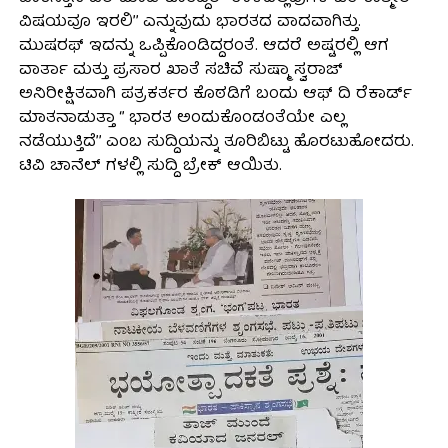
ವಿಷಯವೂ ಇರಲಿ’’ ಎನ್ನುವುದು ಭಾರತದ ವಾದವಾಗಿತ್ತು.
ಮುಷರಫ್ ಇದನ್ನು ಒಪ್ಪಿಕೊಂಡಿದ್ದರಂತೆ. ಆದರೆ ಅಷ್ಟರಲ್ಲಿ ಆಗ
ವಾರ್ತಾ ಮತ್ತು ಪ್ರಸಾರ ಖಾತೆ ಸಚಿವೆ ಸುಷ್ಮಾ ಸ್ವರಾಜ್
ಅನಿರೀಕ್ಷಿತವಾಗಿ ಪತ್ರಕರ್ತರ ಕೊಠಡಿಗೆ ಬಂದು ಆಫ್ ದಿ ರೆಕಾರ್ಡ್
ಮಾತನಾಡುತ್ತಾ ‘’ ಭಾರತ ಅಂದುಕೊಂಡಂತೆಯೇ ಎಲ್ಲ
ನಡೆಯುತ್ತಿದೆ’’ ಎಂಬ ಸುದ್ದಿಯನ್ನು ತೂರಿಬಿಟ್ಟು ಹೊರಟುಹೋದರು.
ಟಿವಿ ಚಾನೆಲ್ ಗಳಲ್ಲಿ ಸುದ್ದಿ ಬ್ರೇಕ್ ಆಯಿತು.