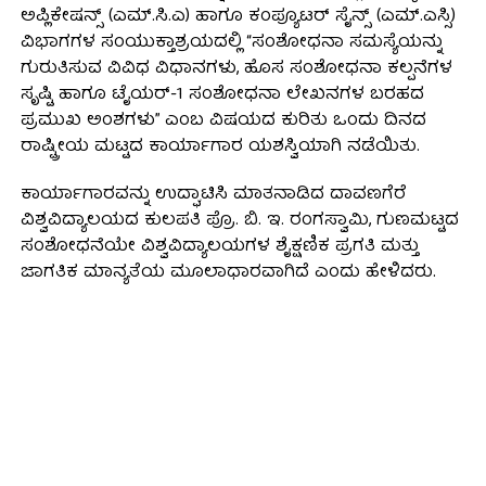
ಅಪ್ಲಿಕೇಷನ್ಸ್ (ಎಮ್.ಸಿ.ಎ) ಹಾಗೂ ಕಂಪ್ಯೂಟರ್ ಸೈನ್ಸ್ (ಎಮ್.ಎಸ್ಸಿ)
ವಿಭಾಗಗಳ ಸಂಯುಕ್ತಾಶ್ರಯದಲ್ಲಿ “ಸಂಶೋಧನಾ ಸಮಸ್ಯೆಯನ್ನು
ಗುರುತಿಸುವ ವಿವಿಧ ವಿಧಾನಗಳು, ಹೊಸ ಸಂಶೋಧನಾ ಕಲ್ಪನೆಗಳ
ಸೃಷ್ಟಿ ಹಾಗೂ ಟೈಯರ್-1 ಸಂಶೋಧನಾ ಲೇಖನಗಳ ಬರಹದ
ಪ್ರಮುಖ ಅಂಶಗಳು” ಎಂಬ ವಿಷಯದ ಕುರಿತು ಒಂದು ದಿನದ
ರಾಷ್ಟ್ರೀಯ ಮಟ್ಟದ ಕಾರ್ಯಾಗಾರ ಯಶಸ್ವಿಯಾಗಿ ನಡೆಯಿತು.
ಕಾರ್ಯಾಗಾರವನ್ನು ಉದ್ಘಾಟಿಸಿ ಮಾತನಾಡಿದ ದಾವಣಗೆರೆ
ವಿಶ್ವವಿದ್ಯಾಲಯದ ಕುಲಪತಿ ಪ್ರೊ. ಬಿ. ಇ. ರಂಗಸ್ವಾಮಿ, ಗುಣಮಟ್ಟದ
ಸಂಶೋಧನೆಯೇ ವಿಶ್ವವಿದ್ಯಾಲಯಗಳ ಶೈಕ್ಷಣಿಕ ಪ್ರಗತಿ ಮತ್ತು
ಜಾಗತಿಕ ಮಾನ್ಯತೆಯ ಮೂಲಾಧಾರವಾಗಿದೆ ಎಂದು ಹೇಳಿದರು.