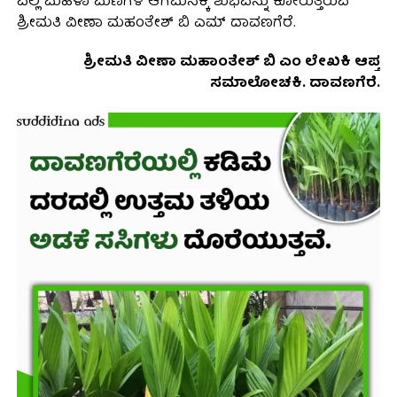
ಎಲ್ಲ ಮಹಿಳಾ ಮಣಿಗಳ ಆಗಮನಕ್ಕೆ ಶುಭವನ್ನು ಕೋರುತ್ತಿರುವ
ಶ್ರೀಮತಿ ವೀಣಾ ಮಹಂತೇಶ್ ಬಿ ಎಮ್ ದಾವಣಗೆರೆ.
ಶ್ರೀಮತಿ ವೀಣಾ ಮಹಾಂತೇಶ್ ಬಿ ಎಂ ಲೇಖಕಿ ಆಪ್ತ
ಸಮಾಲೋಚಕಿ. ದಾವಣಗೆರೆ.