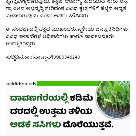
ಕೈಗೆತ್ತಿಕೊಳ್ಳಲಾಗುವುದು. ಶಿಕ್ಷಣ, ಆರೋಗ್ಯ, ಕುಡಿಯುವ ನೀರು, ರಸ್ತೆ,
ಗ್ರಾಮೀಣ ಅಭಿವೃದ್ಧಿ ಸೇರಿದಂತೆ ವಿವಿಧ ಕ್ಷೇತ್ರಗಳಿಗೆ ಹೆಚ್ಚಿನ ಆದ್ಯತೆ
ನೀಡಲಾಗುವುದು ಎಂದು ಅವರು ತಿಳಿಸಿದರು.
ಈ ಸಂದರ್ಭದಲ್ಲಿ ಪಕ್ಷದ ಮುಖಂಡರು, ಸ್ಥಳೀಯ ಜನಪ್ರತಿನಿಧಿಗಳು,
ವಿವಿಧ ಇಲಾಖೆಗಳ ಅಧಿಕಾರಿಗಳು ಹಾಗೂ ಸಾರ್ವಜನಿಕರು
ಉಪಸ್ಥಿತರಿದ್ದರು.
ಸುದ್ದಿದಿನ.ಕಾಂ|ವಾಟ್ಸಾಪ್|9980346243