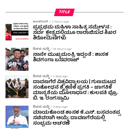
TITLE
ಅಂತರಂಗ
2 hours ago
ಪ್ರಪ್ರಥಮ ಮಹಿಳಾ ಸಾಹಿತ್ಯ ಸಮ್ಮೇಳನ :
ಸರ್ವ ಕ್ಷೇತ್ರದಲ್ಲಿಯೂ ರಾರಾಜಿಸುವ ಶಿಖರ
ಶಿರೋಮಣಿಗಳು
ದಿನದ ಸುದ್ದಿ
16 hours ago
ನಾನೇ ಮುಖ್ಯಮಂತ್ರಿ ಇದ್ದಂತೆ : ಶಾಸಕ
ಶಿವಗಂಗಾ ಬಸವರಾಜ್
ದಿನದ ಸುದ್ದಿ
2 days ago
ದಾವಣಗೆರೆ ವಿಶ್ವವಿದ್ಯಾಲಯ | ಗುಣಮಟ್ಟದ
ಸಂಶೋಧನೆ ಶೈಕ್ಷಣಿಕ ಪ್ರಗತಿ – ಜಾಗತಿಕ
ಮಾನ್ಯತೆಯ ಮೂಲಾಧಾರ : ಕುಲಪತಿ ಪ್ರೊ.
ಬಿ. ಇ. ರಂಗಸ್ವಾಮಿ
ದಿನದ ಸುದ್ದಿ
4 days ago
ಮಾಯಕೊಂಡ ಶಾಸಕ ಕೆ.ಎಸ್. ಬಸವಂತಪ್ಪ
ಸಚಿವರಾಗಿ ಆಯ್ಕೆ: ದಾವಣಗೆರೆಯಲ್ಲಿ
ಸಂಭ್ರಮ ಆಚರಣೆ