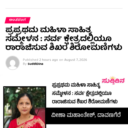
ಅಂತರಂಗ
ಪ್ರಪ್ರಥಮ ಮಹಿಳಾ ಸಾಹಿತ್ಯ
ಸಮ್ಮೇಳನ : ಸರ್ವ ಕ್ಷೇತ್ರದಲ್ಲಿಯೂ
ರಾರಾಜಿಸುವ ಶಿಖರ ಶಿರೋಮಣಿಗಳು
Published
2 hours ago
on
August 7, 2026
By
SuddiDina