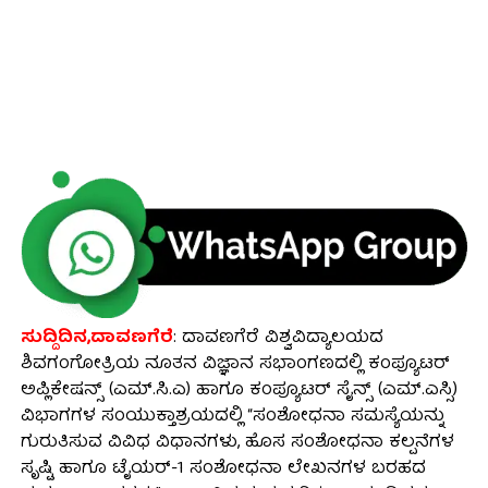
ಸುದ್ದಿದಿನ,ದಾವಣಗೆರೆ
: ದಾವಣಗೆರೆ ವಿಶ್ವವಿದ್ಯಾಲಯದ
ಶಿವಗಂಗೋತ್ರಿಯ ನೂತನ ವಿಜ್ಞಾನ ಸಭಾಂಗಣದಲ್ಲಿ ಕಂಪ್ಯೂಟರ್
ಅಪ್ಲಿಕೇಷನ್ಸ್ (ಎಮ್.ಸಿ.ಎ) ಹಾಗೂ ಕಂಪ್ಯೂಟರ್ ಸೈನ್ಸ್ (ಎಮ್.ಎಸ್ಸಿ)
ವಿಭಾಗಗಳ ಸಂಯುಕ್ತಾಶ್ರಯದಲ್ಲಿ “ಸಂಶೋಧನಾ ಸಮಸ್ಯೆಯನ್ನು
ಗುರುತಿಸುವ ವಿವಿಧ ವಿಧಾನಗಳು, ಹೊಸ ಸಂಶೋಧನಾ ಕಲ್ಪನೆಗಳ
ಸೃಷ್ಟಿ ಹಾಗೂ ಟೈಯರ್-1 ಸಂಶೋಧನಾ ಲೇಖನಗಳ ಬರಹದ