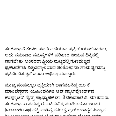
ಸಂಶೋಧನೆ ಕೇವಲ ಪದವಿ ಪಡೆಯುವ ಪ್ರಕ್ರಿಯೆಯಾಗಬಾರದು,
ಅದು ಸಮಾಜದ ಸಮಸ್ಯೆಗಳಿಗೆ ಪರಿಹಾರ ನೀಡುವ ದಿಕ್ಕಿನಲ್ಲಿ
ಸಾಗಬೇಕು. ಅಂತರರಾಷ್ಟ್ರೀಯ ಮಟ್ಟದಲ್ಲಿ ಗುಣಮಟ್ಟದ
ಪ್ರಕಟಣೆಗಳು ವಿಶ್ವವಿದ್ಯಾಲಯದ ಸಂಶೋಧನಾ ಸಾಮರ್ಥ್ಯವನ್ನು
ಪ್ರತಿಬಿಂಬಿಸುತ್ತವೆ ಎಂದು ಅಭಿಪ್ರಾಯಪಟ್ಟರು.
ಮುಖ್ಯ ಸಂಪನ್ಮೂಲ ವ್ಯಕ್ತಿಯಾಗಿ ಭಾಗವಹಿಸಿದ್ದ ಯು ಕೆ
ಮಾಂಚೆಸ್ಟರ್‌ನ ‘ಯೂನಿವರ್ಸಿಟಿ ಆಫ್ ಸ್ಯಾಲ್‌ಫೋರ್ಡ್’ನ
ಕಂಪ್ಯೂಟರ್ ಸೈನ್ಸ್ ಪ್ರಾಧ್ಯಾಪಕ ಡಾ. ಶಿವಕುಮಾರ ಪಿ. ಮಾತನಾಡಿ,
ಸಂಶೋಧನಾ ಸಮಸ್ಯೆ ಗುರುತಿಸುವಿಕೆ, ಸಂಶೋಧನಾ ಅಂತರ
(Research Gap) ಪತ್ತೆ, ಸಾಹಿತ್ಯ ಸಮೀಕ್ಷೆ, ಪ್ರಯೋಗಾತ್ಮಕ ವಿನ್ಯಾಸ