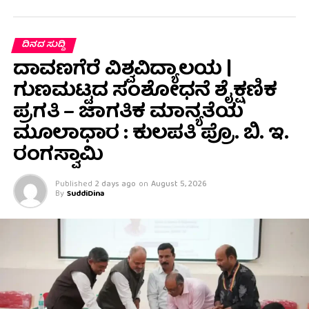
ದಿನದ ಸುದ್ದಿ
ದಾವಣಗೆರೆ ವಿಶ್ವವಿದ್ಯಾಲಯ |
ಗುಣಮಟ್ಟದ ಸಂಶೋಧನೆ ಶೈಕ್ಷಣಿಕ
ಪ್ರಗತಿ – ಜಾಗತಿಕ ಮಾನ್ಯತೆಯ
ಮೂಲಾಧಾರ : ಕುಲಪತಿ ಪ್ರೊ. ಬಿ. ಇ.
ರಂಗಸ್ವಾಮಿ
Published
2 days ago
on
August 5, 2026
By
SuddiDina