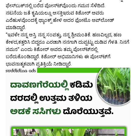
ಫೇಸ್‍ಬುಕ್‍ನಲ್ಲಿ ಬರೆದ ಪೋಸ್ಟ್‍ವೊಂದು ಗಮನ ಸೆಳೆದಿದೆ.
ನಟನೆಯ ಜತೆ ಕೃಷಿಯಲ್ಲೂ ಆಸಕ್ತಿಇರುವ ಕಿಶೋರ್ ಅವರು
ಎರೆಹುಳವೊಂದಕ್ಕೆ ಥ್ಯಾಂಕ್ಸ್ ಹೇಳಿ ಅದರ ಫೋಟೊ ಅಪ್‍ಲೋಡ್
ಮಾಡಿದ್ದಾರೆ.
“ಇವಳೇ ನನ್ನ ಆಸ್ತಿ. ನನ್ನ ಸಂಪತ್ತು, ನನ್ನ ಶ್ರೀಮಂತಿಕೆ. ಹಣವಿಲ್ಲದ, ಹಣ
ಕೇಳದ,ಕತ್ತರಿಸಿ ಬಿದ್ದರೂ ಎರಡಾಗಿ ನನಗಾಗಿ ದುಪ್ಪಟ್ಟು ದುಡಿವ ಗೆಳತಿ. ನಿನಗೆ
ನಮನ” ಎಂದು ಕಿಶೋರ್ ಅವರು ತಮ್ಮ ಪೋಸ್ಟ್‍ನಲ್ಲಿ
ಬರೆದುಕೊಂಡಿದ್ದಾರೆ. ಕಿಶೋರ್ ಅಭಿಮಾನಿಗಳು ಈ ಪೋಸ್ಟ್‍ಗೆ
ಭಾವನಾತ್ಮಕವಾಗಿ ಪ್ರತಿಕ್ರಿಯೆ ನೀಡಿದ್ದಾರೆ.