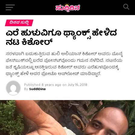
ದಿನದ ಸುದ್ದಿ
ಎರೆ ಹುಳುವಿಗೂ ಥ್ಯಾಂಕ್ಸ್ ಹೇಳಿದ
ನಟ ಕಿಶೋರ್
ಸರಳವಾಗಿ ಬದುಕುತ್ತಿರುವ ಹುಲಿ ಅಲಿಯಾಸ್ ಕಿಶೋರ್ ಅವರು ಮೊನ್ನೆ
ಫೇಸ್‍ಬುಕ್‍ನಲ್ಲಿ ಬರೆದ ಪೋಸ್ಟ್‍ವೊಂದು ಗಮನ ಸೆಳೆದಿದೆ. ನಟನೆಯ
ಜತೆ ಕೃಷಿಯಲ್ಲೂ ಆಸಕ್ತಿಇರುವ ಕಿಶೋರ್ ಅವರು ಎರೆಹುಳವೊಂದಕ್ಕೆ
ಥ್ಯಾಂಕ್ಸ್ ಹೇಳಿ ಅದರ ಫೋಟೊ ಅಪ್‍ಲೋಡ್ ಮಾಡಿದ್ದಾರೆ.
Published
8 years ago
on
July 16, 2018
By
SuddiDina