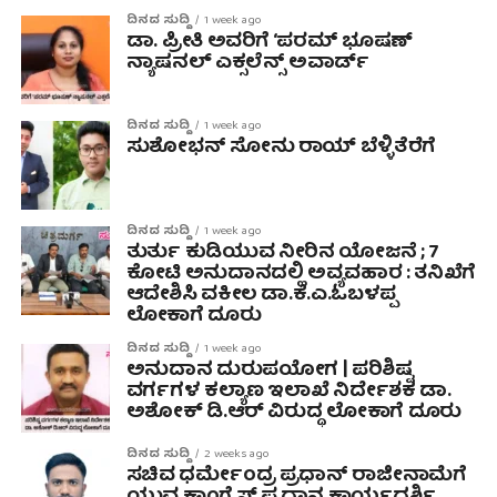
ದಿನದ ಸುದ್ದಿ
1 week ago
ಡಾ. ಪ್ರೀತಿ ಅವರಿಗೆ ‘ಪರಮ್ ಭೂಷಣ್
ನ್ಯಾಷನಲ್ ಎಕ್ಸಲೆನ್ಸ್ ಅವಾರ್ಡ್
ದಿನದ ಸುದ್ದಿ
1 week ago
ಸುಶೋಭನ್ ಸೋನು ರಾಯ್ ಬೆಳ್ಳಿತೆರೆಗೆ
ದಿನದ ಸುದ್ದಿ
1 week ago
ತುರ್ತು ಕುಡಿಯುವ ನೀರಿನ ಯೋಜನೆ ; 7
ಕೋಟಿ ಅನುದಾನದಲ್ಲಿ ಅವ್ಯವಹಾರ : ತನಿಖೆಗೆ
ಆದೇಶಿಸಿ ವಕೀಲ ಡಾ‌.ಕೆ.ಎ.ಓಬಳಪ್ಪ
ಲೋಕಾಗೆ ದೂರು
ದಿನದ ಸುದ್ದಿ
1 week ago
ಅನುದಾನ ದುರುಪಯೋಗ | ಪರಿಶಿಷ್ಟ
ವರ್ಗಗಳ ಕಲ್ಯಾಣ ಇಲಾಖೆ ನಿರ್ದೇಶಕ ಡಾ.
ಅಶೋಕ್ ಡಿ.ಆರ್ ವಿರುದ್ಧ ಲೋಕಾಗೆ ದೂರು
ದಿನದ ಸುದ್ದಿ
2 weeks ago
ಸಚಿವ ಧರ್ಮೇಂದ್ರ ಪ್ರಧಾನ್ ರಾಜೀನಾಮೆಗೆ