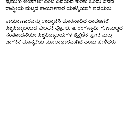
ಪ್ರಮುಖ ಅಂಶಗಳು” ಎಂಬ ವಿಷಯದ ಕುರಿತು ಒಂದು ದಿನದ
ರಾಷ್ಟ್ರೀಯ ಮಟ್ಟದ ಕಾರ್ಯಾಗಾರ ಯಶಸ್ವಿಯಾಗಿ ನಡೆಯಿತು.
ಕಾರ್ಯಾಗಾರವನ್ನು ಉದ್ಘಾಟಿಸಿ ಮಾತನಾಡಿದ ದಾವಣಗೆರೆ
ವಿಶ್ವವಿದ್ಯಾಲಯದ ಕುಲಪತಿ ಪ್ರೊ. ಬಿ. ಇ. ರಂಗಸ್ವಾಮಿ, ಗುಣಮಟ್ಟದ
ಸಂಶೋಧನೆಯೇ ವಿಶ್ವವಿದ್ಯಾಲಯಗಳ ಶೈಕ್ಷಣಿಕ ಪ್ರಗತಿ ಮತ್ತು
ಜಾಗತಿಕ ಮಾನ್ಯತೆಯ ಮೂಲಾಧಾರವಾಗಿದೆ ಎಂದು ಹೇಳಿದರು.