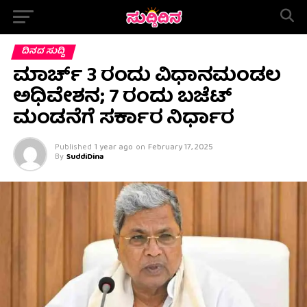
ದಿನದ ಸುದ್ದಿ
ಮಾರ್ಚ್ 3 ರಂದು ವಿಧಾನಮಂಡಲ
ಅಧಿವೇಶನ; 7 ರಂದು ಬಜೆಟ್
ಮಂಡನೆಗೆ ಸರ್ಕಾರ ನಿರ್ಧಾರ
Published
1 year ago
on
February 17, 2025
By
SuddiDina