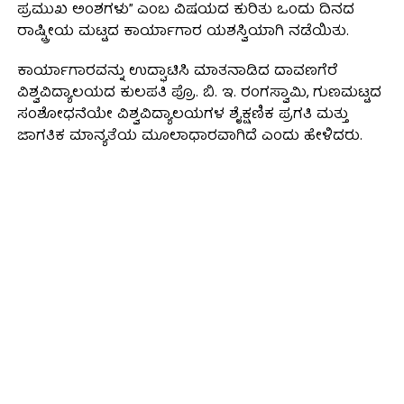
ಪ್ರಮುಖ ಅಂಶಗಳು” ಎಂಬ ವಿಷಯದ ಕುರಿತು ಒಂದು ದಿನದ
ರಾಷ್ಟ್ರೀಯ ಮಟ್ಟದ ಕಾರ್ಯಾಗಾರ ಯಶಸ್ವಿಯಾಗಿ ನಡೆಯಿತು.
ಕಾರ್ಯಾಗಾರವನ್ನು ಉದ್ಘಾಟಿಸಿ ಮಾತನಾಡಿದ ದಾವಣಗೆರೆ
ವಿಶ್ವವಿದ್ಯಾಲಯದ ಕುಲಪತಿ ಪ್ರೊ. ಬಿ. ಇ. ರಂಗಸ್ವಾಮಿ, ಗುಣಮಟ್ಟದ
ಸಂಶೋಧನೆಯೇ ವಿಶ್ವವಿದ್ಯಾಲಯಗಳ ಶೈಕ್ಷಣಿಕ ಪ್ರಗತಿ ಮತ್ತು
ಜಾಗತಿಕ ಮಾನ್ಯತೆಯ ಮೂಲಾಧಾರವಾಗಿದೆ ಎಂದು ಹೇಳಿದರು.