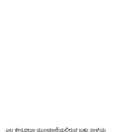
ಎಲ್ಲ ಕ್ಷೇತ್ರದಲ್ಲೂ ಮುಂಚೂಣಿಯಲ್ಲಿರುವ ಬಹು ತಾಳ್ಮೆಯ