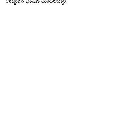
ಉದ್ದೇಶಿಸಿ ಭಾಷಣ ಮಾಡಲಿದ್ದಾರೆ.