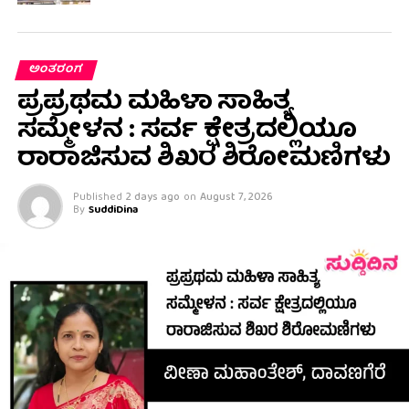
ಅಂತರಂಗ
ಪ್ರಪ್ರಥಮ ಮಹಿಳಾ ಸಾಹಿತ್ಯ
ಸಮ್ಮೇಳನ : ಸರ್ವ ಕ್ಷೇತ್ರದಲ್ಲಿಯೂ
ರಾರಾಜಿಸುವ ಶಿಖರ ಶಿರೋಮಣಿಗಳು
Published
2 days ago
on
August 7, 2026
By
SuddiDina