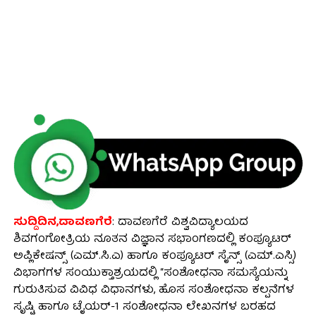
ಸುದ್ದಿದಿನ,ದಾವಣಗೆರೆ
: ದಾವಣಗೆರೆ ವಿಶ್ವವಿದ್ಯಾಲಯದ
ಶಿವಗಂಗೋತ್ರಿಯ ನೂತನ ವಿಜ್ಞಾನ ಸಭಾಂಗಣದಲ್ಲಿ ಕಂಪ್ಯೂಟರ್
ಅಪ್ಲಿಕೇಷನ್ಸ್ (ಎಮ್.ಸಿ.ಎ) ಹಾಗೂ ಕಂಪ್ಯೂಟರ್ ಸೈನ್ಸ್ (ಎಮ್.ಎಸ್ಸಿ)
ವಿಭಾಗಗಳ ಸಂಯುಕ್ತಾಶ್ರಯದಲ್ಲಿ “ಸಂಶೋಧನಾ ಸಮಸ್ಯೆಯನ್ನು
ಗುರುತಿಸುವ ವಿವಿಧ ವಿಧಾನಗಳು, ಹೊಸ ಸಂಶೋಧನಾ ಕಲ್ಪನೆಗಳ
ಸೃಷ್ಟಿ ಹಾಗೂ ಟೈಯರ್-1 ಸಂಶೋಧನಾ ಲೇಖನಗಳ ಬರಹದ