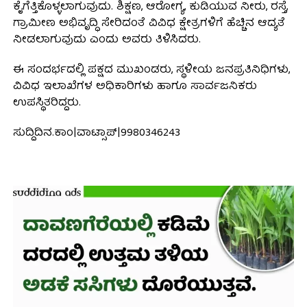
ಕೈಗೆತ್ತಿಕೊಳ್ಳಲಾಗುವುದು. ಶಿಕ್ಷಣ, ಆರೋಗ್ಯ, ಕುಡಿಯುವ ನೀರು, ರಸ್ತೆ,
ಗ್ರಾಮೀಣ ಅಭಿವೃದ್ಧಿ ಸೇರಿದಂತೆ ವಿವಿಧ ಕ್ಷೇತ್ರಗಳಿಗೆ ಹೆಚ್ಚಿನ ಆದ್ಯತೆ
ನೀಡಲಾಗುವುದು ಎಂದು ಅವರು ತಿಳಿಸಿದರು.
ಈ ಸಂದರ್ಭದಲ್ಲಿ ಪಕ್ಷದ ಮುಖಂಡರು, ಸ್ಥಳೀಯ ಜನಪ್ರತಿನಿಧಿಗಳು,
ವಿವಿಧ ಇಲಾಖೆಗಳ ಅಧಿಕಾರಿಗಳು ಹಾಗೂ ಸಾರ್ವಜನಿಕರು
ಉಪಸ್ಥಿತರಿದ್ದರು.
ಸುದ್ದಿದಿನ.ಕಾಂ|ವಾಟ್ಸಾಪ್|9980346243