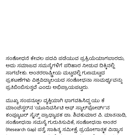
ಸಂಶೋಧನೆ ಕೇವಲ ಪದವಿ ಪಡೆಯುವ ಪ್ರಕ್ರಿಯೆಯಾಗಬಾರದು,
ಅದು ಸಮಾಜದ ಸಮಸ್ಯೆಗಳಿಗೆ ಪರಿಹಾರ ನೀಡುವ ದಿಕ್ಕಿನಲ್ಲಿ
ಸಾಗಬೇಕು. ಅಂತರರಾಷ್ಟ್ರೀಯ ಮಟ್ಟದಲ್ಲಿ ಗುಣಮಟ್ಟದ
ಪ್ರಕಟಣೆಗಳು ವಿಶ್ವವಿದ್ಯಾಲಯದ ಸಂಶೋಧನಾ ಸಾಮರ್ಥ್ಯವನ್ನು
ಪ್ರತಿಬಿಂಬಿಸುತ್ತವೆ ಎಂದು ಅಭಿಪ್ರಾಯಪಟ್ಟರು.
ಮುಖ್ಯ ಸಂಪನ್ಮೂಲ ವ್ಯಕ್ತಿಯಾಗಿ ಭಾಗವಹಿಸಿದ್ದ ಯು ಕೆ
ಮಾಂಚೆಸ್ಟರ್‌ನ ‘ಯೂನಿವರ್ಸಿಟಿ ಆಫ್ ಸ್ಯಾಲ್‌ಫೋರ್ಡ್’ನ
ಕಂಪ್ಯೂಟರ್ ಸೈನ್ಸ್ ಪ್ರಾಧ್ಯಾಪಕ ಡಾ. ಶಿವಕುಮಾರ ಪಿ. ಮಾತನಾಡಿ,
ಸಂಶೋಧನಾ ಸಮಸ್ಯೆ ಗುರುತಿಸುವಿಕೆ, ಸಂಶೋಧನಾ ಅಂತರ
(Research Gap) ಪತ್ತೆ, ಸಾಹಿತ್ಯ ಸಮೀಕ್ಷೆ, ಪ್ರಯೋಗಾತ್ಮಕ ವಿನ್ಯಾಸ