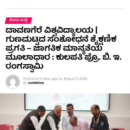
ದಿನದ ಸುದ್ದಿ
ದಾವಣಗೆರೆ ವಿಶ್ವವಿದ್ಯಾಲಯ |
ಗುಣಮಟ್ಟದ ಸಂಶೋಧನೆ ಶೈಕ್ಷಣಿಕ
ಪ್ರಗತಿ – ಜಾಗತಿಕ ಮಾನ್ಯತೆಯ
ಮೂಲಾಧಾರ : ಕುಲಪತಿ ಪ್ರೊ. ಬಿ. ಇ.
ರಂಗಸ್ವಾಮಿ
Published
3 days ago
on
August 5, 2026
By
SuddiDina