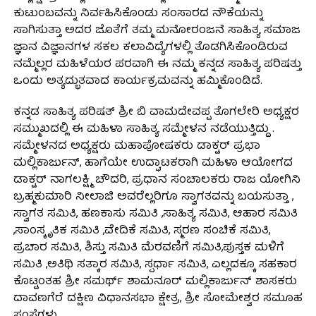
ಕುಟುಂಬವನ್ನು ನಿರ್ವಹಿಸಿಕೊಂಡು ಸಂಸಾರದ ನೌಕೆಯನ್ನು
ಸಾಗಿಸುತ್ತಾ ಅದರ ಜೊತೆಗೆ ತಮ್ಮ ಮನೋರಂಜನೆ ಸಾಹಿತ್ಯ ಸಮಾಜ
ಜ್ಞಾನ ವಿಜ್ಞಾನಗಳ ಸಕಲ ಕಲಾವಿದ್ಯೆಗಳಲ್ಲಿ ತೊಡಗಿಸಿಕೊಂಡಿರುವ
ನಮ್ಮೆಲ್ಲರ ಮಹಿಳೆಯರ ಪರವಾಗಿ ಈ ನಮ್ಮ ಕನ್ನಡ ಸಾಹಿತ್ಯ ಪರಿಷತ್ತು
ಒಂದು ಅತ್ಯದ್ಭುತವಾದ ಕಾರ್ಯಕ್ರಮವನ್ನು ಹಮ್ಮಿಕೊಂಡಿದೆ.
ಕನ್ನಡ ಸಾಹಿತ್ಯ ಪರಿಷತ್ ಶ್ರೀ ಬಿ ವಾಮದೇವಪ್ಪ ತೊಗಲೇರಿ ಅಧ್ಯಕ್ಷರ
ಸಮ್ಮುಖದಲ್ಲಿ ಈ ಮಹಿಳಾ ಸಾಹಿತ್ಯ ಸಮ್ಮೇಳನ ನಡೆಯುತ್ತಿದ್ದು .
ಸಮ್ಮೇಳನದ ಅಧ್ಯಕ್ಷರು ಮಹಾಪೋಷಕರು ಡಾಕ್ಟರ್ ಪ್ರಭಾ
ಮಲ್ಲಿಕಾರ್ಜುನ್, ಹಾಗೆಯೇ ಉದ್ಘಾಟಕರಾಗಿ ಮಹಿಳಾ ಆಯೋಗದ
ಡಾಕ್ಟರ್ ನಾಗಲಕ್ಷ್ಮಿ ಚೌದರಿ, ಪ್ರಧಾನ ಸಂಚಾಲಕರು ರಾಜ ಯೋಗಿನಿ
ಬ್ರಹ್ಮಕುಮಾರಿ ನೀಲಾಜಿ ಅವರೆಲ್ಲರಿಗೂ ಸ್ವಾಗತವನ್ನು ಬಯಸುತ್ತಾ ,
ಸ್ವಾಗತ ಸಮಿತಿ, ಹಣಕಾಸು ಸಮಿತಿ ,ಸಾಹಿತ್ಯ ಸಮಿತಿ, ಆಹಾರ ಸಮಿತಿ
,ಸಾಂಸ್ಕೃತಿಕ ಸಮಿತಿ ,ವೇದಿಕೆ ಸಮಿತಿ, ಸ್ಮರಣ ಸಂಚಿಕೆ ಸಮಿತಿ,
ಪ್ರಚಾರ ಸಮಿತಿ, ಶಿಸ್ತು ಸಮಿತಿ ಮೆರವಣಿಗೆ ಸಮಿತಿ,ಪುಸ್ತಕ ಮಳಿಗೆ
ಸಮಿತಿ ,ಅತಿಥಿ ಸತ್ಕಾರ ಸಮಿತಿ, ಸ್ಪರ್ಧಾ ಸಮಿತಿ, ಎಲ್ಲದಕ್ಕೂ ಸಹಕಾರ
ಕೊಟ್ಟಂತಹ ಶ್ರೀ ಸಮರ್ಥ್ ಶಾಮನೂರ್ ಮಲ್ಲಿಕಾರ್ಜುನ್ ಶಾಸಕರು
ದಾವಣಗೆರೆ ದಕ್ಷಿಣ ವಿಧಾನಸಭಾ ಕ್ಷೇತ್ರ, ಶ್ರೀ ಸೋಮೇಶ್ವರ ಸಮೂಹ
ಸಂಸ್ಥೆಗಳು.