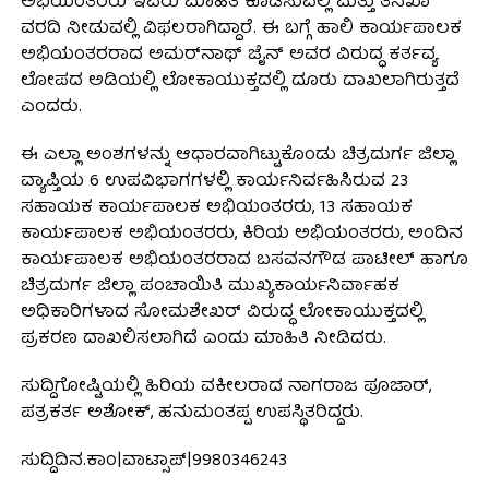
ಅಭಿಯಂತರರು ಇವರು ಮಾಹಿತಿ ಕೊಡಿಸುವಲ್ಲಿ ಮತ್ತು ತನಿಖಾ
ವರದಿ ನೀಡುವಲ್ಲಿ ವಿಫಲರಾಗಿದ್ದಾರೆ. ಈ ಬಗ್ಗೆ ಹಾಲಿ ಕಾರ್ಯಪಾಲಕ
ಅಭಿಯಂತರರಾದ ಅಮರ್‌ನಾಥ್ ಜೈನ್ ಅವರ ವಿರುದ್ಧ ಕರ್ತವ್ಯ
ಲೋಪದ ಅಡಿಯಲ್ಲಿ ಲೋಕಾಯುಕ್ತದಲ್ಲಿ ದೂರು ದಾಖಲಾಗಿರುತ್ತದೆ
ಎಂದರು.
ಈ ಎಲ್ಲಾ ಅಂಶಗಳನ್ನು ಆಧಾರವಾಗಿಟ್ಟುಕೊಂಡು ಚಿತ್ರದುರ್ಗ ಜಿಲ್ಲಾ
ವ್ಯಾಪ್ತಿಯ 6 ಉಪವಿಭಾಗಗಳಲ್ಲಿ ಕಾರ್ಯನಿರ್ವಹಿಸಿರುವ 23
ಸಹಾಯಕ ಕಾರ್ಯಪಾಲಕ ಅಭಿಯಂತರರು, 13 ಸಹಾಯಕ
ಕಾರ್ಯಪಾಲಕ ಅಭಿಯಂತರರು, ಕಿರಿಯ ಅಭಿಯಂತರರು, ಅಂದಿನ
ಕಾರ್ಯಪಾಲಕ ಅಭಿಯಂತರರಾದ ಬಸವನಗೌಡ ಪಾಟೀಲ್ ಹಾಗೂ
ಚಿತ್ರದುರ್ಗ ಜಿಲ್ಲಾ ಪಂಚಾಯಿತಿ ಮುಖ್ಯಕಾರ್ಯನಿರ್ವಾಹಕ
ಅಧಿಕಾರಿಗಳಾದ ಸೋಮಶೇಖರ್ ವಿರುದ್ಧ ಲೋಕಾಯುಕ್ತದಲ್ಲಿ
ಪ್ರಕರಣ ದಾಖಲಿಸಲಾಗಿದೆ ಎಂದು ಮಾಹಿತಿ ನೀಡಿದರು.
ಸುದ್ದಿಗೋಷ್ಟಿಯಲ್ಲಿ ಹಿರಿಯ ವಕೀಲರಾದ ನಾಗರಾಜ ಪೂಜಾರ್,
ಪತ್ರಕರ್ತ ಅಶೋಕ್, ಹನುಮಂತಪ್ಪ ಉಪಸ್ಥಿತರಿದ್ದರು.
ಸುದ್ದಿದಿನ.ಕಾಂ|ವಾಟ್ಸಾಪ್|9980346243