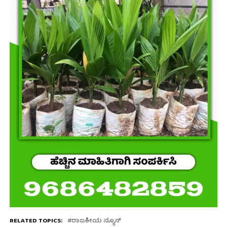
RELATED TOPICS:
ರಾಜಕೀಯ ನ್ಯೂಸ್