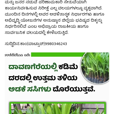
ಮತ್ತು ಜನರ ನಡುವೆ ಪರಿಣಾಮಕಾರಿ ಸೇತುವೆಯಾಗಿ
ಕಾರ್ಯನಿರ್ವಹಿಸುವ ನಿರೀಕ್ಷೆ ಎಲ್ಲ ವಲಯಗಳಲ್ಲೂ ವ್ಯಕ್ತವಾಗಿದೆ.
ಮುಂದಿನ ದಿನಗಳಲ್ಲಿ ಅವರ ಆಡಳಿತಾತ್ಮಕ ನಿರ್ಧಾರಗಳು ಹಾಗೂ
ಅಭಿವೃದ್ಧಿ ಯೋಜನೆಗಳ ಅನುಷ್ಠಾನ ಜಿಲ್ಲೆಯ ಭವಿಷ್ಯದ ದಿಕ್ಕನ್ನು
ನಿರ್ಧರಿಸಲಿವೆ ಎಂಬ ಅಭಿಪ್ರಾಯ ರಾಜಕೀಯ ಹಾಗೂ
ಸಾರ್ವಜನಿಕ ವಲಯದಲ್ಲಿ ಕೇಳಿಬರುತ್ತಿದೆ.
ಸುದ್ದಿದಿನ.ಕಾಂ|ವಾಟ್ಸಾಪ್|9980346243