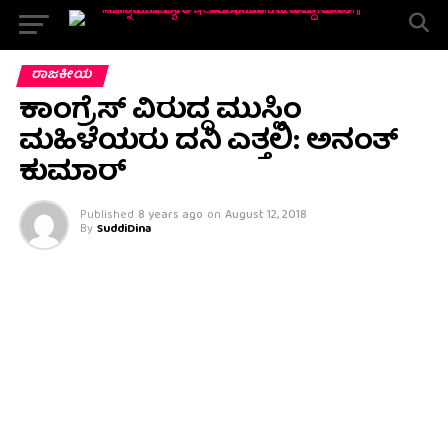
ರಾಜಕೀಯ
ಕಾಂಗ್ರೆಸ್ ವಿರುದ್ಧ ಮುಸ್ಲಿಂ
ಮಹಿಳೆಯರು ದನಿ ಎತ್ತಲಿ: ಅನಂತ್
ಕುಮಾರ್
Published
8 years ago
on
August 12, 2018
By
SuddiDina