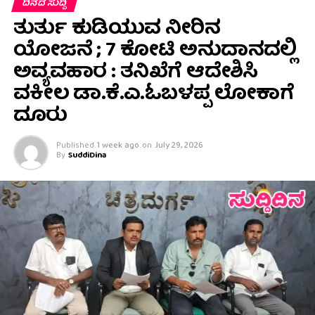
ದಿನದ ಸುದ್ದಿ
ತುರ್ತು ಕುಡಿಯುವ ನೀರಿನ
ಯೋಜನೆ ; 7 ಕೋಟಿ ಅನುದಾನದಲ್ಲಿ
ಅವ್ಯವಹಾರ : ತನಿಖೆಗೆ ಆದೇಶಿಸಿ
ವಕೀಲ ಡಾ‌.ಕೆ.ಎ.ಓಬಳಪ್ಪ ಲೋಕಾಗೆ
ದೂರು
Published
1 week ago
on
July 29, 2026
By
SuddiDina