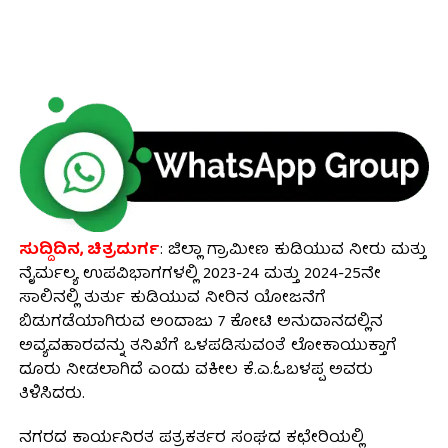
ಸುದ್ದಿದಿನ, ಚಿತ್ರದುರ್ಗ
: ಜಿಲ್ಲಾ ಗ್ರಾಮೀಣ ಕುಡಿಯುವ ನೀರು ಮತ್ತು
ನೈರ್ಮಲ್ಯ ಉಪವಿಭಾಗಗಳಲ್ಲಿ 2023-24 ಮತ್ತು 2024-25ನೇ
ಸಾಲಿನಲ್ಲಿ ತುರ್ತು ಕುಡಿಯುವ ನೀರಿನ ಯೋಜನೆಗೆ
ಬಿಡುಗಡೆಯಾಗಿರುವ ಅಂದಾಜು 7 ಕೋಟಿ ಅನುದಾನದಲ್ಲಿನ
ಅವ್ಯವಹಾರವನ್ನು ತನಿಖೆಗೆ ಒಳಪಡಿಸುವಂತೆ ಲೋಕಾಯುಕ್ತಾಗೆ
ದೂರು ನೀಡಲಾಗಿದೆ ಎಂದು ವಕೀಲ ಕೆ.ಎ.ಓಬಳಪ್ಪ ಅವರು
ತಿಳಿಸಿದರು.
ನಗರದ ಕಾರ್ಯನಿರತ ಪತ್ರಕರ್ತರ ಸಂಘದ ಕಛೇರಿಯಲ್ಲಿ