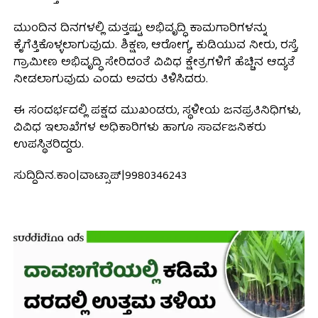
ಮುಂದಿನ ದಿನಗಳಲ್ಲಿ ಮತ್ತಷ್ಟು ಅಭಿವೃದ್ಧಿ ಕಾಮಗಾರಿಗಳನ್ನು
ಕೈಗೆತ್ತಿಕೊಳ್ಳಲಾಗುವುದು. ಶಿಕ್ಷಣ, ಆರೋಗ್ಯ, ಕುಡಿಯುವ ನೀರು, ರಸ್ತೆ,
ಗ್ರಾಮೀಣ ಅಭಿವೃದ್ಧಿ ಸೇರಿದಂತೆ ವಿವಿಧ ಕ್ಷೇತ್ರಗಳಿಗೆ ಹೆಚ್ಚಿನ ಆದ್ಯತೆ
ನೀಡಲಾಗುವುದು ಎಂದು ಅವರು ತಿಳಿಸಿದರು.
ಈ ಸಂದರ್ಭದಲ್ಲಿ ಪಕ್ಷದ ಮುಖಂಡರು, ಸ್ಥಳೀಯ ಜನಪ್ರತಿನಿಧಿಗಳು,
ವಿವಿಧ ಇಲಾಖೆಗಳ ಅಧಿಕಾರಿಗಳು ಹಾಗೂ ಸಾರ್ವಜನಿಕರು
ಉಪಸ್ಥಿತರಿದ್ದರು.
ಸುದ್ದಿದಿನ.ಕಾಂ|ವಾಟ್ಸಾಪ್|9980346243