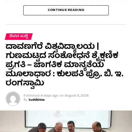
CONTINUE READING
ದಿನದ ಸುದ್ದಿ
ದಾವಣಗೆರೆ ವಿಶ್ವವಿದ್ಯಾಲಯ |
ಗುಣಮಟ್ಟದ ಸಂಶೋಧನೆ ಶೈಕ್ಷಣಿಕ
ಪ್ರಗತಿ – ಜಾಗತಿಕ ಮಾನ್ಯತೆಯ
ಮೂಲಾಧಾರ : ಕುಲಪತಿ ಪ್ರೊ. ಬಿ. ಇ.
ರಂಗಸ್ವಾಮಿ
Published
4 days ago
on
August 5, 2026
By
SuddiDina