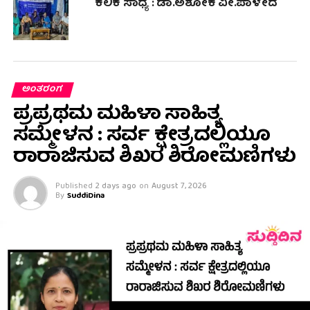
ಕಲಿಕೆ ಸಾಧ್ಯ : ಡಾ.ಅಶೋಕ ವೀ.ಪಾಳೇದ
ಅಂತರಂಗ
ಪ್ರಪ್ರಥಮ ಮಹಿಳಾ ಸಾಹಿತ್ಯ
ಸಮ್ಮೇಳನ : ಸರ್ವ ಕ್ಷೇತ್ರದಲ್ಲಿಯೂ
ರಾರಾಜಿಸುವ ಶಿಖರ ಶಿರೋಮಣಿಗಳು
Published
2 days ago
on
August 7, 2026
By
SuddiDina