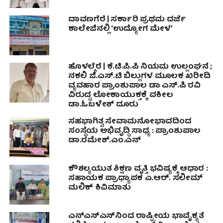
ದಾವಣಗೆರೆ | ಸರ್ಕಾರಿ ಪ್ರಥಮ ದರ್ಜೆ
ಕಾಲೇಜಿನಲ್ಲಿ ‘ಉದ್ಯೋಗ ಮೇಳ’
ಹೊಳಲ್ಕೆರೆ | ಕೆ.ಟಿ.ಪಿ.ಪಿ ನಿಯಮ ಉಲ್ಲಂಘನೆ ;
ನಕಲಿ ಜಿ.ಎಸ್.ಟಿ ಬಿಲ್ಲುಗಳ ಮೂಲಕ ಖರೀದಿ
ವ್ಯವಹಾರ ಪ್ರಾಂಶುಪಾಲ ಡಾ ಎಸ್.ಪಿ ರವಿ
ವಿರುದ್ಧ ಲೋಕಾಯುಕ್ತಕ್ಕೆ ವಕೀಲ
ಡಾ.ಓಬಳೇಶ್ ದೂರು
ಸಹಭಾಗಿತ್ವ ಸೇವಾಮನೋಭಾವದಿಂದ
ಸಂಸ್ಥೆಯ ಅಭಿವೃದ್ಧಿ ಸಾಧ್ಯ : ಪ್ರಾಂಶುಪಾಲ
ಡಾ.ರಮೇಶ್.ಎಂ.ಎನ್
ಕೌಶಲ್ಯಯುತ ಶಿಕ್ಷಣ ವೃತ್ತಿ ಭವಿಷ್ಯಕ್ಕೆ ಆಧಾರ :‌
ಸಹಾಯಕ ಪ್ರಾಧ್ಯಾಪಕ ಎ.ಆರ್. ಸಲೀಮ್
ಮಲಿಕ್ ಕಿವಿಮಾತು
ಎನ್‌ಎಸ್‌ಎಸ್‌ನಿಂದ ರಾಷ್ಟ್ರೀಯ ಭಾವೈಕ್ಯತೆ