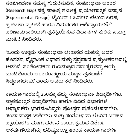
ಸಂಶೋಧನಾ ಸಮಸ್ಯೆ ಗುರುತಿಸುವಿಕೆ, ಸಂಶೋಧನಾ ಅಂತರ
(Research Gap) ಪತ್ತೆ, ಸಾಹಿತ್ಯ ಸಮೀಕ್ಷೆ, ಪ್ರಯೋಗಾತ್ಮಕ ವಿನ್ಯಾಸ
(Experimental Design), ಟೈಯರ್-1 ಜರ್ನಲ್ ಲೇಖನ ಬರಹ,
ಪ್ರಕಟಣಾ ನೈತಿಕತೆ ಹಾಗೂ ವಿಮರ್ಶಕರ ಅಭಿಪ್ರಾಯಗಳಿಗೆ
ಪರಿಣಾಮಕಾರಿಯಾಗಿ ಪ್ರತಿಕ್ರಿಯಿಸುವ ವಿಧಾನಗಳ ಕುರಿತು ಸಮಗ್ರ
ಮಾಹಿತಿ ನೀಡಿದರು.
“ಒಂದು ಉತ್ತಮ ಸಂಶೋಧನಾ ಲೇಖನದ ಯಶಸ್ಸು ಅದರ
ಹೊಸತನ, ವೈಜ್ಞಾನಿಕ ವಿಧಾನ ಮತ್ತು ಸ್ಪಷ್ಟವಾದ ಪ್ರಸ್ತುತೀಕರಣದಲ್ಲಿ
ಅಡಗಿದೆ. ಸಂಶೋಧಕರು ಗುಣಮಟ್ಟದ ಸಮಸ್ಯೆಗಳನ್ನು ಆಯ್ಕೆ
ಮಾಡಿಕೊಂಡು ಅಂತರರಾಷ್ಟ್ರೀಯ ಮಟ್ಟದ ಪ್ರಕಟಣೆಗೆ
ಸಿದ್ಧರಾಗಬೇಕು,” ಎಂದು ಅವರು ಕರೆ ನೀಡಿದರು.
ಕಾರ್ಯಾಗಾರದಲ್ಲಿ 250ಕ್ಕೂ ಹೆಚ್ಚು ಸಂಶೋಧನಾ ವಿದ್ಯಾರ್ಥಿಗಳು,
ಸ್ನಾತಕೋತ್ತರ ವಿದ್ಯಾರ್ಥಿಗಳು ಹಾಗೂ ವಿವಿಧ ವಿಭಾಗಗಳ
ಅಧ್ಯಾಪಕರು ಭಾಗವಹಿಸಿದ್ದರು. ಪೋಸ್ಟರ್ ಪ್ರಸೆಂಟೇಷನ್‌ಗಳು,
ಸಂವಾದಾತ್ಮಕ ಚರ್ಚೆಗಳು ಮತ್ತು ಸಂಶೋಧನಾ ಲೇಖನ ಬರಹದ
ಪ್ರಾಯೋಗಿಕ ಮಾರ್ಗದರ್ಶನ ಕಾರ್ಯಕ್ರಮದ ವಿಶೇಷ
ಆಕರ್ಷಣೆಯಾಗಿತ್ತು. ಭವಿಷ್ಯದಲ್ಲೂ ಇಂತಹ ಕಾರ್ಯಾಗಾರಗಳ