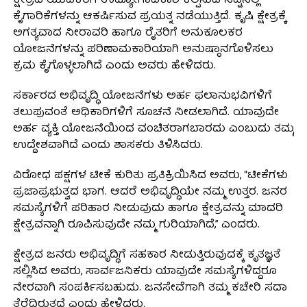
ಕ್ಷೇತ್ರದ ಯುವಕರಿಗೆ ಉದ್ಯೋಗಾವಕಾಶ ಕಲ್ಪಿಸುವ ನಿಟ್ಟಿನಲ್ಲಿ
ಕೈಗಾರಿಕೆಗಳನ್ನು ಆಕರ್ಷಿಸುವ ಪ್ರಯತ್ನ ನಡೆಯುತ್ತಿದೆ. ಕೃಷಿ ಕ್ಷೇತ್ರಕ್ಕೆ
ಅಗತ್ಯವಾದ ನೀರಾವರಿ ಹಾಗೂ ರೈತರಿಗೆ ಅನುಕೂಲಕರ
ಯೋಜನೆಗಳನ್ನು ಪರಿಣಾಮಕಾರಿಯಾಗಿ ಅನುಷ್ಠಾನಗೊಳಿಸಲು
ಕ್ರಮ ಕೈಗೊಳ್ಳಲಾಗಿದೆ ಎಂದು ಅವರು ಹೇಳಿದರು.
ಸರ್ಕಾರದ ಅಭಿವೃದ್ಧಿ ಯೋಜನೆಗಳು ಅರ್ಹ ಫಲಾನುಭವಿಗಳಿಗೆ
ತಲುಪುವಂತೆ ಅಧಿಕಾರಿಗಳಿಗೆ ಸೂಚನೆ ನೀಡಲಾಗಿದೆ. ಯಾವುದೇ
ಅರ್ಹ ವ್ಯಕ್ತಿ ಯೋಜನೆಯಿಂದ ವಂಚಿತರಾಗಬಾರದು ಎಂಬುದು ತಮ್ಮ
ಉದ್ದೇಶವಾಗಿದೆ ಎಂದು ಶಾಸಕರು ತಿಳಿಸಿದರು.
ವಿರೋಧ ಪಕ್ಷಗಳ ಟೀಕೆ ಕುರಿತು ಪ್ರತಿಕ್ರಿಯಿಸಿದ ಅವರು, “ಟೀಕೆಗಳು
ಪ್ರಜಾಪ್ರಭುತ್ವದ ಭಾಗ. ಆದರೆ ಅಭಿವೃದ್ಧಿಯೇ ನಮ್ಮ ಉತ್ತರ. ಜನರ
ಸಮಸ್ಯೆಗಳಿಗೆ ಪರಿಹಾರ ನೀಡುವುದು ಹಾಗೂ ಕ್ಷೇತ್ರವನ್ನು ಮಾದರಿ
ಕ್ಷೇತ್ರವನ್ನಾಗಿ ರೂಪಿಸುವುದೇ ನಮ್ಮ ಗುರಿಯಾಗಿದೆ,” ಎಂದರು.
ಕ್ಷೇತ್ರದ ಜನರು ಅಭಿವೃದ್ಧಿಗೆ ಸಹಕಾರ ನೀಡುತ್ತಿರುವುದಕ್ಕೆ ಕೃತಜ್ಞತೆ
ಸಲ್ಲಿಸಿದ ಅವರು, ಸಾರ್ವಜನಿಕರು ಯಾವುದೇ ಸಮಸ್ಯೆಗಳಿದ್ದರೂ
ನೇರವಾಗಿ ಸಂಪರ್ಕಿಸಬಹುದು. ಜನಸೇವೆಗಾಗಿ ತಮ್ಮ ಕಚೇರಿ ಸದಾ
ತೆರೆದಿರುತ್ತದೆ ಎಂದು ಹೇಳಿದರು.