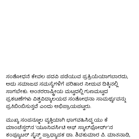
ಸಂಶೋಧನೆ ಕೇವಲ ಪದವಿ ಪಡೆಯುವ ಪ್ರಕ್ರಿಯೆಯಾಗಬಾರದು,
ಅದು ಸಮಾಜದ ಸಮಸ್ಯೆಗಳಿಗೆ ಪರಿಹಾರ ನೀಡುವ ದಿಕ್ಕಿನಲ್ಲಿ
ಸಾಗಬೇಕು. ಅಂತರರಾಷ್ಟ್ರೀಯ ಮಟ್ಟದಲ್ಲಿ ಗುಣಮಟ್ಟದ
ಪ್ರಕಟಣೆಗಳು ವಿಶ್ವವಿದ್ಯಾಲಯದ ಸಂಶೋಧನಾ ಸಾಮರ್ಥ್ಯವನ್ನು
ಪ್ರತಿಬಿಂಬಿಸುತ್ತವೆ ಎಂದು ಅಭಿಪ್ರಾಯಪಟ್ಟರು.
ಮುಖ್ಯ ಸಂಪನ್ಮೂಲ ವ್ಯಕ್ತಿಯಾಗಿ ಭಾಗವಹಿಸಿದ್ದ ಯು ಕೆ
ಮಾಂಚೆಸ್ಟರ್‌ನ ‘ಯೂನಿವರ್ಸಿಟಿ ಆಫ್ ಸ್ಯಾಲ್‌ಫೋರ್ಡ್’ನ
ಕಂಪ್ಯೂಟರ್ ಸೈನ್ಸ್ ಪ್ರಾಧ್ಯಾಪಕ ಡಾ. ಶಿವಕುಮಾರ ಪಿ. ಮಾತನಾಡಿ,