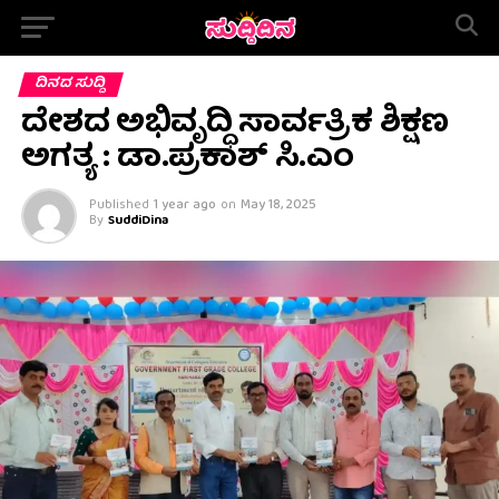
ದಿನದ ಸುದ್ದಿ
ದೇಶದ ಅಭಿವೃದ್ಧಿ ಸಾರ್ವತ್ರಿಕ ಶಿಕ್ಷಣ
ಅಗತ್ಯ : ಡಾ.ಪ್ರಕಾಶ್ ಸಿ.ಎಂ
Published
1 year ago
on
May 18, 2025
By
SuddiDina