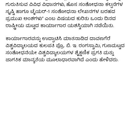
ಗುರುತಿಸುವ ವಿವಿಧ ವಿಧಾನಗಳು, ಹೊಸ ಸಂಶೋಧನಾ ಕಲ್ಪನೆಗಳ
ಸೃಷ್ಟಿ ಹಾಗೂ ಟೈಯರ್-1 ಸಂಶೋಧನಾ ಲೇಖನಗಳ ಬರಹದ
ಪ್ರಮುಖ ಅಂಶಗಳು” ಎಂಬ ವಿಷಯದ ಕುರಿತು ಒಂದು ದಿನದ
ರಾಷ್ಟ್ರೀಯ ಮಟ್ಟದ ಕಾರ್ಯಾಗಾರ ಯಶಸ್ವಿಯಾಗಿ ನಡೆಯಿತು.
ಕಾರ್ಯಾಗಾರವನ್ನು ಉದ್ಘಾಟಿಸಿ ಮಾತನಾಡಿದ ದಾವಣಗೆರೆ
ವಿಶ್ವವಿದ್ಯಾಲಯದ ಕುಲಪತಿ ಪ್ರೊ. ಬಿ. ಇ. ರಂಗಸ್ವಾಮಿ, ಗುಣಮಟ್ಟದ
ಸಂಶೋಧನೆಯೇ ವಿಶ್ವವಿದ್ಯಾಲಯಗಳ ಶೈಕ್ಷಣಿಕ ಪ್ರಗತಿ ಮತ್ತು
ಜಾಗತಿಕ ಮಾನ್ಯತೆಯ ಮೂಲಾಧಾರವಾಗಿದೆ ಎಂದು ಹೇಳಿದರು.