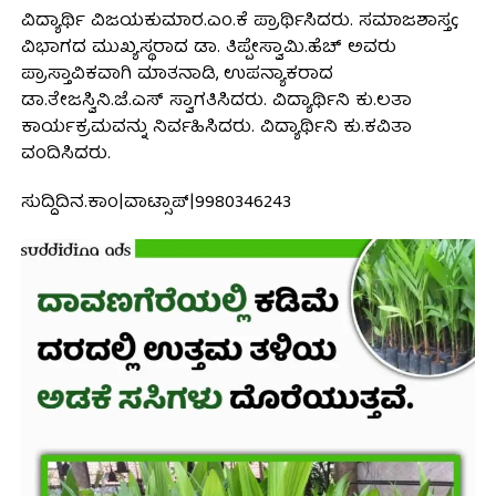
ವಿದ್ಯಾರ್ಥಿ ವಿಜಯಕುಮಾರ.ಎಂ.ಕೆ ಪ್ರಾರ್ಥಿಸಿದರು. ಸಮಾಜಶಾಸ್ತç
ವಿಭಾಗದ ಮುಖ್ಯಸ್ಥರಾದ ಡಾ. ತಿಪ್ಪೇಸ್ವಾಮಿ.ಹೆಚ್ ಅವರು
ಪ್ರಾಸ್ತಾವಿಕವಾಗಿ ಮಾತನಾಡಿ, ಉಪನ್ಯಾಕರಾದ
ಡಾ.ತೇಜಸ್ವಿನಿ.ಜೆ.ಎಸ್ ಸ್ವಾಗತಿಸಿದರು. ವಿದ್ಯಾರ್ಥಿನಿ ಕು.ಲತಾ
ಕಾರ್ಯಕ್ರಮವನ್ನು ನಿರ್ವಹಿಸಿದರು. ವಿದ್ಯಾರ್ಥಿನಿ ಕು.ಕವಿತಾ
ವಂದಿಸಿದರು.
ಸುದ್ದಿದಿನ.ಕಾಂ|ವಾಟ್ಸಾಪ್|9980346243