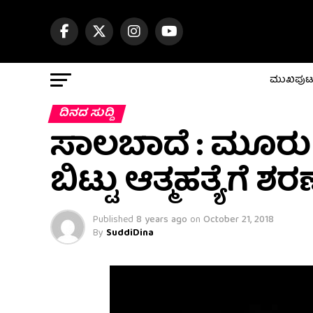
ಮುಖಪು
ದಿನದ ಸುದ್ದಿ
ಸಾಲಬಾದೆ : ಮೂರು ತ
ಬಿಟ್ಟು ಆತ್ಮಹತ್ಯೆಗೆ
Published
8 years ago
on
October 21, 2018
By
SuddiDina