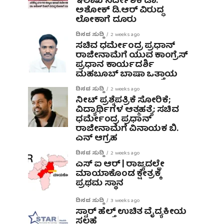
ಇಲಾಖೆ ನಿರ್ದೇಶಕ ಡಾ.
ಅಶೋಕ್ ಡಿ.ಆರ್ ವಿರುದ್ಧ
ಲೋಕಾಗೆ ದೂರು
ದಿನದ ಸುದ್ದಿ
2 weeks ago
ಸಚಿವ ಧರ್ಮೇಂದ್ರ ಪ್ರಧಾನ್
ರಾಜೀನಾಮೆಗೆ ಯುವ ಕಾಂಗ್ರೆಸ್
ಪ್ರಧಾನ ಕಾರ್ಯದರ್ಶಿ
ಮಹಬೂಬ್ ಬಾಷಾ ಒತ್ತಾಯ
ದಿನದ ಸುದ್ದಿ
2 weeks ago
ನೀಟ್ ಪ್ರಶ್ನೆಪತ್ರಿಕೆ ಸೋರಿಕೆ;
ವಿದ್ಯಾರ್ಥಿಗಳ ಆತ್ಮಹತ್ಯೆ: ಸಚಿವ
ಧರ್ಮೇಂದ್ರ ಪ್ರಧಾನ್‌
ರಾಜೀನಾಮೆಗೆ ವಿನಾಯಕ ಬಿ.
ಎನ್ ಆಗ್ರಹ
ದಿನದ ಸುದ್ದಿ
2 weeks ago
ಎಸ್ ಐ ಆರ್ | ರಾಜ್ಯದಲ್ಲೇ
ಮಾಯಾಕೊಂಡ ಕ್ಷೇತ್ರಕ್ಕೆ
ಪ್ರಥಮ ಸ್ಥಾನ
ದಿನದ ಸುದ್ದಿ
3 weeks ago
ಸ್ಟಾರ್ ಹೆಲ್ತ್ ಉಚಿತ ವೈದ್ಯಕೀಯ
ಸಲಹೆ