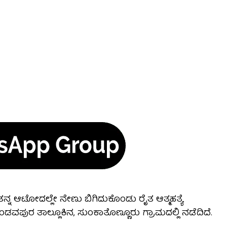
ದ ತನ್ನ ಆಟೋದಲ್ಲೇ ನೇಣು ಬಿಗಿದುಕೊಂಡು ರೈತ ಆತ್ಮಹತ್ಯೆ
ಡವಪುರ ತಾಲ್ಲೂಕಿನ, ಸುಂಕಾತೊಣ್ಣೂರು ಗ್ರಾಮದಲ್ಲಿ ನಡೆದಿದೆ.