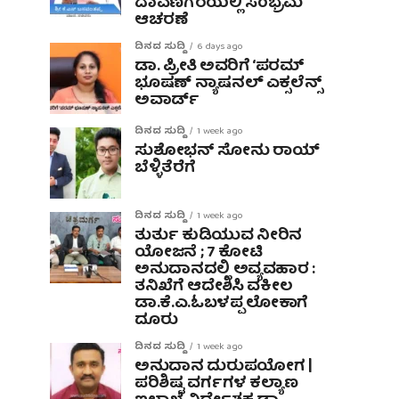
ದಾವಣಗೆರೆಯಲ್ಲಿ ಸಂಭ್ರಮ
ಆಚರಣೆ
ದಿನದ ಸುದ್ದಿ
6 days ago
ಡಾ. ಪ್ರೀತಿ ಅವರಿಗೆ ‘ಪರಮ್
ಭೂಷಣ್ ನ್ಯಾಷನಲ್ ಎಕ್ಸಲೆನ್ಸ್
ಅವಾರ್ಡ್
ದಿನದ ಸುದ್ದಿ
1 week ago
ಸುಶೋಭನ್ ಸೋನು ರಾಯ್
ಬೆಳ್ಳಿತೆರೆಗೆ
ದಿನದ ಸುದ್ದಿ
1 week ago
ತುರ್ತು ಕುಡಿಯುವ ನೀರಿನ
ಯೋಜನೆ ; 7 ಕೋಟಿ
ಅನುದಾನದಲ್ಲಿ ಅವ್ಯವಹಾರ :
ತನಿಖೆಗೆ ಆದೇಶಿಸಿ ವಕೀಲ
ಡಾ‌.ಕೆ.ಎ.ಓಬಳಪ್ಪ ಲೋಕಾಗೆ
ದೂರು
ದಿನದ ಸುದ್ದಿ
1 week ago
ಅನುದಾನ ದುರುಪಯೋಗ |
ಪರಿಶಿಷ್ಟ ವರ್ಗಗಳ ಕಲ್ಯಾಣ