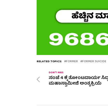
RELATED TOPICS:
FORMER
FORMER SUICIDE
DON'T MISS
ಸಂಜೆ 4 ಕ್ಕೆ ತೋಂಟದಾರ್ಯ ಸಿದ್
ಮಹಾಸ್ವಾಮೀಜಿ ಅಂತ್ಯಕ್ರಿಯೆ