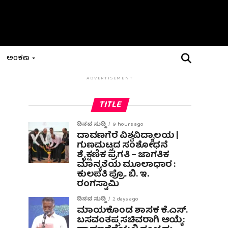
ಅಂಕಣ
ADVERTISEMENT
TITLE
ದಿನದ ಸುದ್ದಿ
9 hours ago
ದಾವಣಗೆರೆ ವಿಶ್ವವಿದ್ಯಾಲಯ |
ಗುಣಮಟ್ಟದ ಸಂಶೋಧನೆ
ಶೈಕ್ಷಣಿಕ ಪ್ರಗತಿ – ಜಾಗತಿಕ
ಮಾನ್ಯತೆಯ ಮೂಲಾಧಾರ :
ಕುಲಪತಿ ಪ್ರೊ. ಬಿ. ಇ.
ರಂಗಸ್ವಾಮಿ
ದಿನದ ಸುದ್ದಿ
2 days ago
ಮಾಯಕೊಂಡ ಶಾಸಕ ಕೆ.ಎಸ್.
ಬಸವಂತಪ್ಪ ಸಚಿವರಾಗಿ ಆಯ್ಕೆ: