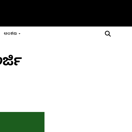
ಅಂಕಣ
ರ್ಜಿ