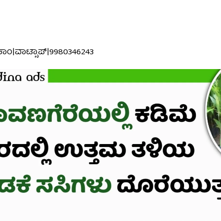
ನ.ಕಾಂ|ವಾಟ್ಸಾಪ್|9980346243