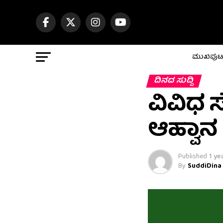
ಮುಖಪು
ದಿನದ ಸುದ್ದಿ
ವಿವಿಧ 
ಆಹ್ವಾನ
Published
1 ye
By
SuddiDina