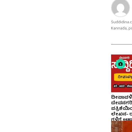
Suddidina.c
Kannada, po
ದೀಪಾವಳಿ
ದೇವನಗರಿ 
ಪತ್ರಿಕೆಯಿ
ಲೇಖನ- 
ಗಳಿಗೆ ಆಹ್