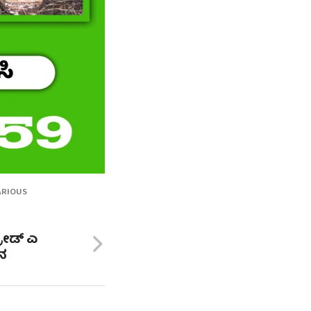
ARIOUS
್ರೇಡ್ ಎ
ಾನ