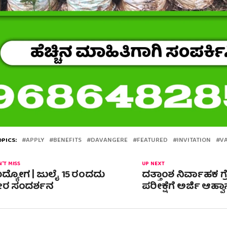
PICS:
APPLY
BENEFITS
DAVANGERE
FEATURED
INVITATION
V
'T MISS
UP NEXT
್ಯೋಗ | ಜುಲೈ 15 ರಂದದು
ದತ್ತಾಂಶ ನಿರ್ವಾಹಕ ಗ
ೇರ ಸಂದರ್ಶನ
ಪರೀಕ್ಷೆಗೆ ಅರ್ಜಿ ಆಹ್ವ