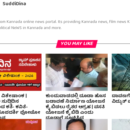
SuddiDina
om Kannada online news portal. Its providing Kannada news, film news 
litical NeWS in Kannada and more.
YOU MAY LIKE
 ವಿಶೇಷಾಂಕ |
ಕುಂದುವಾಡದಲ್ಲಿ ದೂಡಾ ಹೊಸ
ದಾವಣಗೆರೆ
ಸುದ್ದಿದಿನ
ಬಡಾವಣೆ ನಿರ್ಮಾಣ ಯೋಜನೆ
ವಿದ್ಯುತ್ 
ಂದ ಕತೆ- ಕವಿತೆ-
ಕೈ ಬಿಡಲು ರೈತರ ಆಗ್ರಹ | ವಸತಿ
ರೂಪದರ್ಶಿ ಫೋಟೋ
ಯೋಜನೆ ಕೈ ಬಿಡಿ ಎಂದು
ವಾನ
ದೂಡಾಗೆ ಸೂಚಿಸಿದ
ನಗರಾಭಿವೃದ್ದಿ ಸಚಿವ ಯತೀಂದ್ರ
ಸಿದ್ದರಾಮಯ್ಯ