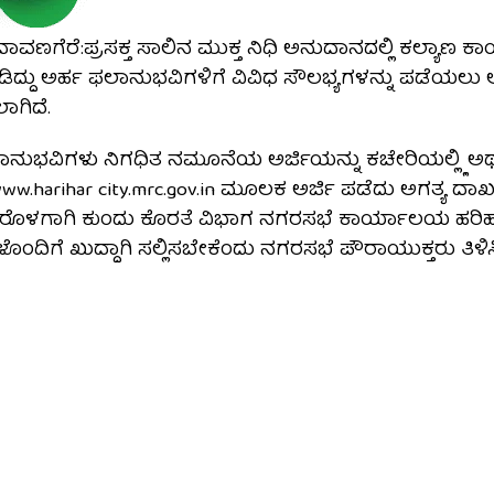
ನ,ದಾವಣಗೆರೆ:ಪ್ರಸಕ್ತ ಸಾಲಿನ ಮುಕ್ತ ನಿಧಿ ಅನುದಾನದಲ್ಲಿ ಕಲ್ಯಾಣ ಕ
ಡಿದ್ದು ಅರ್ಹ ಫಲಾನುಭವಿಗಳಿಗೆ ವಿವಿಧ ಸೌಲಭ್ಯಗಳನ್ನು ಪಡೆಯಲು ಅ
ಾಗಿದೆ.
ಾನುಭವಿಗಳು ನಿಗಧಿತ ನಮೂನೆಯ ಅರ್ಜಿಯನ್ನು ಕಚೇರಿಯಲ್ಲ್ಲಿ ಅಥ
www.harihar city.mrc.gov.in ಮೂಲಕ ಅರ್ಜಿ ಪಡೆದು ಅಗತ್ಯ ದ
12 ರೊಳಗಾಗಿ ಕುಂದು ಕೊರತೆ ವಿಭಾಗ ನಗರಸಭೆ ಕಾರ್ಯಾಲಯ ಹರಿಹ
ಂದಿಗೆ ಖುದ್ದಾಗಿ ಸಲ್ಲಿಸಬೇಕೆಂದು ನಗರಸಭೆ ಪೌರಾಯುಕ್ತರು ತಿಳಿಸಿದ