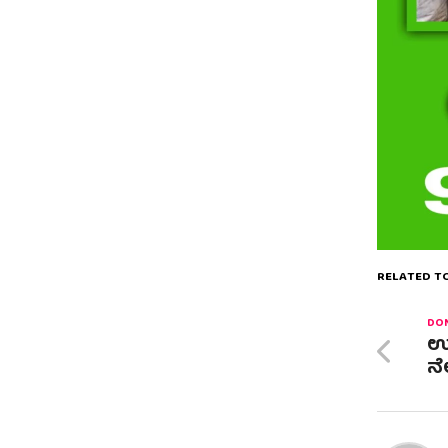
RELATED TO
DON
ಉದ
ನ